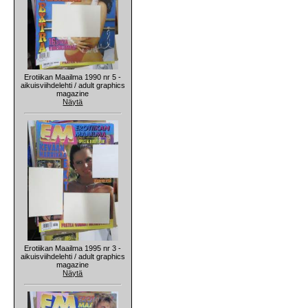
Erotiikan Maailma 1990 nr 5 -
aikuisviihdelehti / adult graphics
magazine
Näytä
Erotiikan Maailma 1995 nr 3 -
aikuisviihdelehti / adult graphics
magazine
Näytä