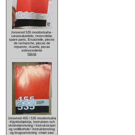
Jonsered 535 moottorisaha -
varaosaluettelo, reservdelar,
spare parts, Ersatzteile, pieces
de rechanche, piezas de
repuesto, ricambi, pecas
sobresselente
Näytä
Jonsered 455 / 535 moottorisaha
-Käyttöohjekirja, Instruktion och
skötselanvisning / Instruksksjon
og vedlikehold / Instruktionsbog
og brugsanvisning -chain saw