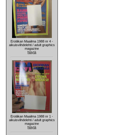
Erotiikan Maailma 1988 nr 4 -
aikuisviihdelehti / adult graphics
magazine
Näytä
Erotiikan Maailma 1988 nr 1 -
aikuisviihdelehti / adult graphics
magazine
Näytä