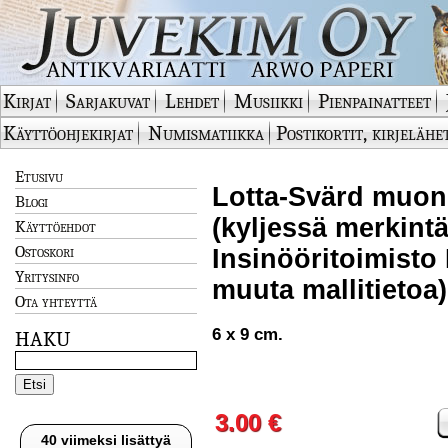
Kirjat
Sarjakuvat
Lehdet
Musiikki
Pienpainatteet
Käyttöohjekirjat
Numismatiikka
Postikortit, kirjelähe
Etusivu
Lotta-Svärd muonit
Blogi
(kyljessä merkintä
Käyttöehdot
Ostoskori
Insinööritoimisto 
Yritysinfo
muuta mallitietoa
Ota yhteyttä
6 x 9 cm.
HAKU
3.00 €
40 viimeksi lisättyä