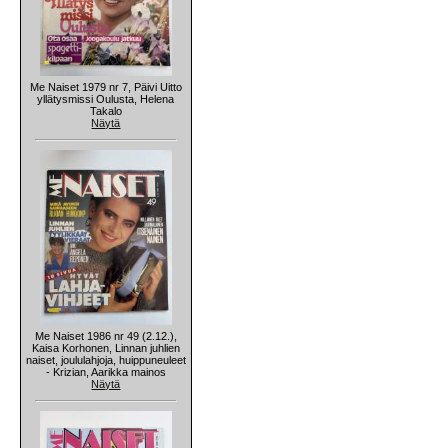
Me Naiset 1979 nr 7, Päivi Uitto
yllätysmissi Oulusta, Helena
Takalo
Näytä
Me Naiset 1986 nr 49 (2.12.),
Kaisa Korhonen, Linnan juhlien
naiset, joululahjoja, huippuneuleet
- Krizian, Aarikka mainos
Näytä