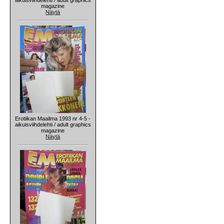
magazine
Näytä
Erotiikan Maailma 1993 nr 4-5 -
aikuisviihdelehti / adult graphics
magazine
Näytä