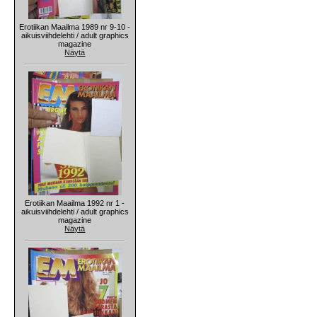
Erotiikan Maailma 1989 nr 9-10 -
aikuisviihdelehti / adult graphics
magazine
Näytä
Erotiikan Maailma 1992 nr 1 -
aikuisviihdelehti / adult graphics
magazine
Näytä