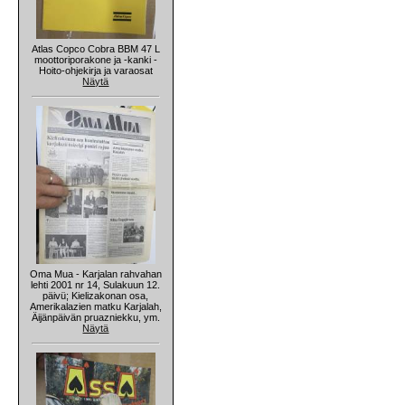
Atlas Copco Cobra BBM 47 L
moottoriporakone ja -kanki -
Hoito-ohjekirja ja varaosat
Näytä
Oma Mua - Karjalan rahvahan
lehti 2001 nr 14, Sulakuun 12.
päivü; Kielizakonan osa,
Amerikalazien matku Karjalah,
Äijänpäivän pruazniekku, ym.
Näytä