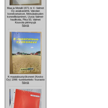
Maa ja Metalli 1971 nr 4 -Valmet
Oy asiakaslehti, Vakolan
konekoetukset, Metsätalouden
koneellistaminen, Uusia Valmet-
haulikoita, Pika 50, Valmet
Kouvola piirimyyjä
Näytä
K-maataloustyökoneet (Kesko
Oy) 1996 -tuoteluettelo / kuvasto
Näytä