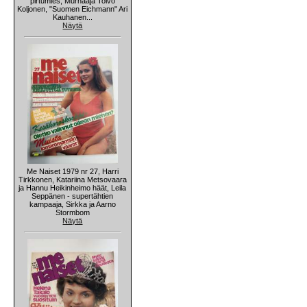
pirtumies, Murhaaja Toivo
Koljonen, "Suomen Eichmann" Ari
Kauhanen...
Näytä
Me Naiset 1979 nr 27, Harri
Tirkkonen, Katariina Metsovaara
ja Hannu Heikinheimo häät, Leila
Seppänen - supertähtien
kampaaja, Sirkka ja Aarno
Stormbom
Näytä