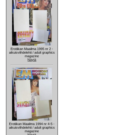
Erotiikan Maailma 1995 nr 2 -
aikuisviihdelehti / adult graphics
magazine
Näytä
Erotiikan Maailma 1994 nr 4-5 -
aikuisviihdelehti / adult graphics
magazine
Näytä