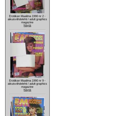
Erotiikan Maailma 1990 nr 2 -
aikuisviihdelehti / adult graphics
magazine
Näytä
Erotiikan Maailma 1990 nr 9 -
aikuisviihdelehti / adult graphics
magazine
Näytä