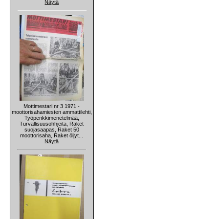
Näytä
Mottimestari nr 3 1971 -
moottorisahamiesten ammattilehti,
Työpenkkimenetelmää,
Turvallisuusohhjeita, Raket
suojasaapas, Raket 50
moottorisaha, Raket öljyt...
Näytä