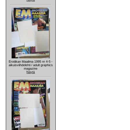
Erotiikan Maailma 1995 nr 4-5 -
aikuisviihdelehti / adult graphics
magazine
Näytä