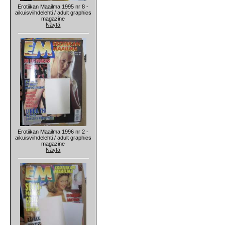
Erotiikan Maailma 1995 nr 8 -
aikuisviihdelehti / adult graphics
magazine
Näytä
Erotiikan Maailma 1996 nr 2 -
aikuisviihdelehti / adult graphics
magazine
Näytä