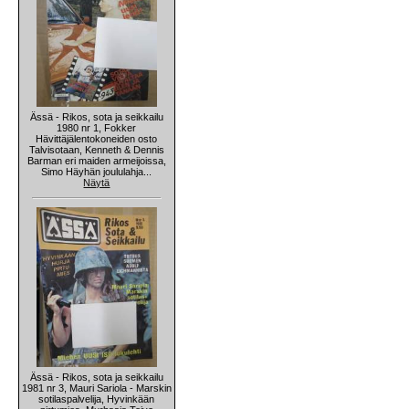
Ässä - Rikos, sota ja seikkailu
1980 nr 1, Fokker
Hävittäjälentokoneiden osto
Talvisotaan, Kenneth & Dennis
Barman eri maiden armeijoissa,
Simo Häyhän joululahja...
Näytä
Ässä - Rikos, sota ja seikkailu
1981 nr 3, Mauri Sariola - Marskin
sotilaspalvelija, Hyvinkään