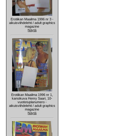
Erotiikan Maailma 1996 nr 3 -
aikuisviihdelehti / adult graphics
magazine
Näytä
Erotiikan Maailma 1996 nr 1,
kansikuva Henry Saari, 10-
vuotistuplanumero -
aikuisviihdelehti / adult graphics
magazine
Näytä