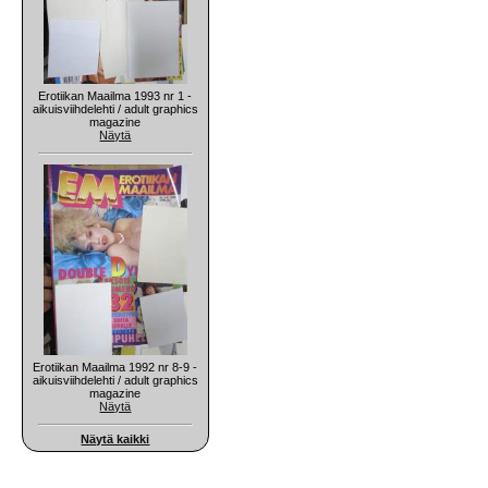
Erotiikan Maailma 1993 nr 1 -
aikuisviihdelehti / adult graphics
magazine
Näytä
Erotiikan Maailma 1992 nr 8-9 -
aikuisviihdelehti / adult graphics
magazine
Näytä
Näytä kaikki