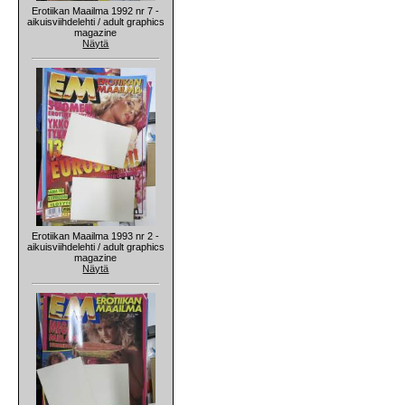
Erotiikan Maailma 1992 nr 7 -
aikuisviihdelehti / adult graphics
magazine
Näytä
Erotiikan Maailma 1993 nr 2 -
aikuisviihdelehti / adult graphics
magazine
Näytä