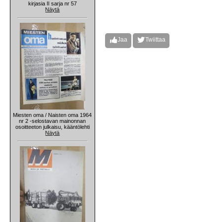
kirjasia II sarja nr 57
Näytä
Jaa
Twiittaa
Miesten oma / Naisten oma 1964
nr 2 -selostavan mainonnan
osoitteeton julkaisu, kääntölehti
Näytä