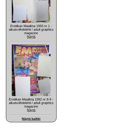
Erotiikan Maailma 1993 nr 1 -
aikuisviihdelehti / adult graphics
magazine
Näytä
Erotiikan Maailma 1992 nr 8-9 -
aikuisviihdelehti / adult graphics
magazine
Näytä
Näytä kaikki