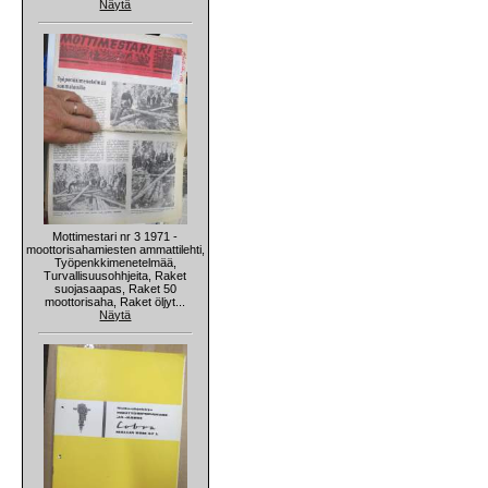
Näytä
Mottimestari nr 3 1971 -
moottorisahamiesten ammattilehti,
Työpenkkimenetelmää,
Turvallisuusohhjeita, Raket
suojasaapas, Raket 50
moottorisaha, Raket öljyt...
Näytä