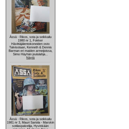
Ässä - Rikos, sota ja seikkailu
1980 nr 1, Fokker
Hävittäjälentokoneiden osto
Talvisotaan, Kenneth & Dennis
Barman eri maiden armeijoissa,
Simo Häyhän joululahja...
Näytä
Ässä - Rikos, sota ja seikkailu
1981 nr 3, Mauri Sariola - Marskin
sotilaspalvelija, Hyvinkään