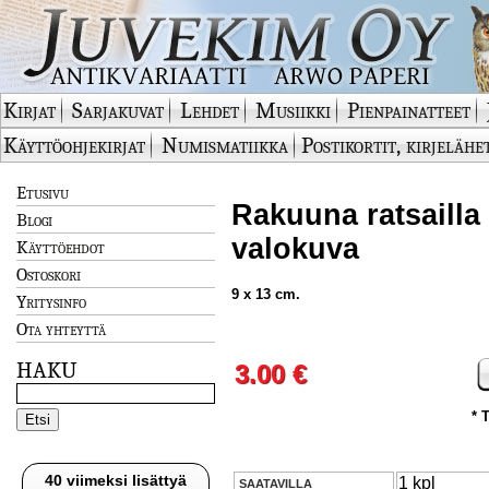
Kirjat
Sarjakuvat
Lehdet
Musiikki
Pienpainatteet
Käyttöohjekirjat
Numismatiikka
Postikortit, kirjelähe
Etusivu
Rakuuna ratsailla
Blogi
valokuva
Käyttöehdot
Ostoskori
9 x 13 cm.
Yritysinfo
Ota yhteyttä
HAKU
3.00 €
* 
40 viimeksi lisättyä
1 kpl
SAATAVILLA