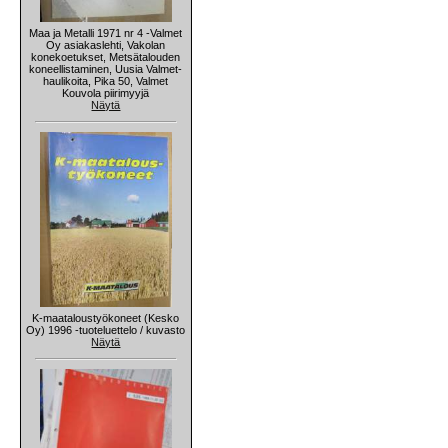
Maa ja Metalli 1971 nr 4 -Valmet
Oy asiakaslehti, Vakolan
konekoetukset, Metsätalouden
koneellistaminen, Uusia Valmet-
haulikoita, Pika 50, Valmet
Kouvola piirimyyjä
Näytä
K-maataloustyökoneet (Kesko
Oy) 1996 -tuoteluettelo / kuvasto
Näytä