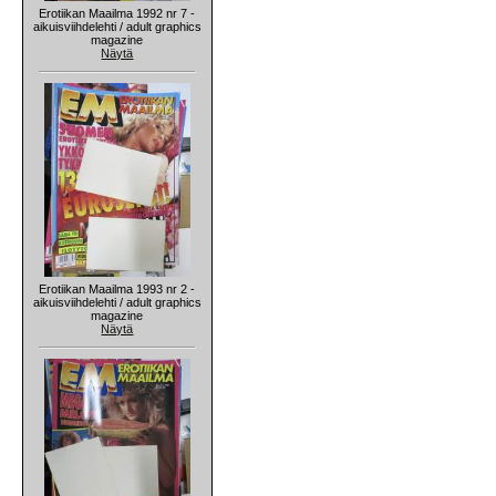
Erotiikan Maailma 1992 nr 7 -
aikuisviihdelehti / adult graphics
magazine
Näytä
Erotiikan Maailma 1993 nr 2 -
aikuisviihdelehti / adult graphics
magazine
Näytä