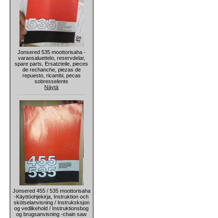
Jonsered 535 moottorisaha -
varaosaluettelo, reservdelar,
spare parts, Ersatzteile, pieces
de rechanche, piezas de
repuesto, ricambi, pecas
sobresselente
Näytä
Jonsered 455 / 535 moottorisaha
-Käyttöohjekirja, Instruktion och
skötselanvisning / Instruksksjon
og vedlikehold / Instruktionsbog
og brugsanvisning -chain saw