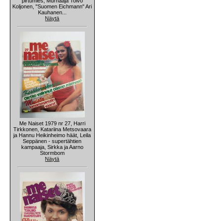
pirtumies, Murhaaja Toivo
Koljonen, "Suomen Eichmann" Ari
Kauhanen...
Näytä
Me Naiset 1979 nr 27, Harri
Tirkkonen, Katariina Metsovaara
ja Hannu Heikinheimo häät, Leila
Seppänen - supertähtien
kampaaja, Sirkka ja Aarno
Stormbom
Näytä