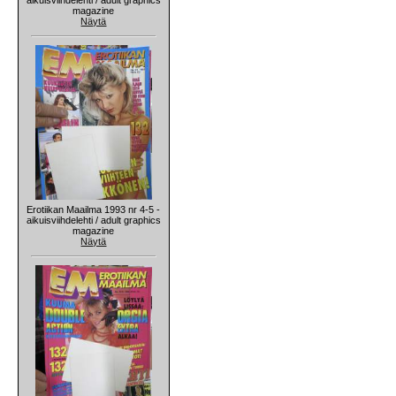
magazine
Näytä
Erotiikan Maailma 1993 nr 4-5 -
aikuisviihdelehti / adult graphics
magazine
Näytä