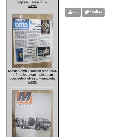
kirjasia II sarja nr 57
Näytä
Jaa
Twiittaa
Miesten oma / Naisten oma 1964
nr 2 -selostavan mainonnan
osoitteeton julkaisu, kääntölehti
Näytä