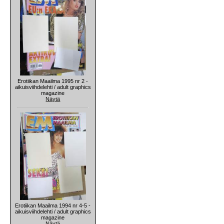
Erotiikan Maailma 1995 nr 2 -
aikuisviihdelehti / adult graphics
magazine
Näytä
Erotiikan Maailma 1994 nr 4-5 -
aikuisviihdelehti / adult graphics
magazine
Näytä