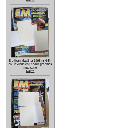
Erotiikan Maailma 1995 nr 4-5 -
aikuisviihdelehti / adult graphics
magazine
Näytä