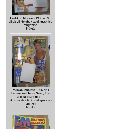
Erotiikan Maailma 1996 nr 3 -
aikuisviihdelehti / adult graphics
magazine
Näytä
Erotiikan Maailma 1996 nr 1,
kansikuva Henry Saari, 10-
vuotistuplanumero -
aikuisviihdelehti / adult graphics
magazine
Näytä