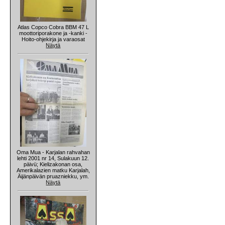
Atlas Copco Cobra BBM 47 L
moottoriporakone ja -kanki -
Hoito-ohjekirja ja varaosat
Näytä
Oma Mua - Karjalan rahvahan
lehti 2001 nr 14, Sulakuun 12.
päivü; Kielizakonan osa,
Amerikalazien matku Karjalah,
Äijänpäivän pruazniekku, ym.
Näytä