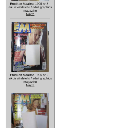
Erotiikan Maailma 1995 nr 8 -
aikuisviihdelehti / adult graphics
magazine
Näytä
Erotiikan Maailma 1996 nr 2 -
aikuisviihdelehti / adult graphics
magazine
Näytä