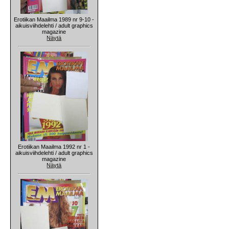
Erotiikan Maailma 1989 nr 9-10 -
aikuisviihdelehti / adult graphics
magazine
Näytä
Erotiikan Maailma 1992 nr 1 -
aikuisviihdelehti / adult graphics
magazine
Näytä