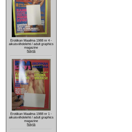
Erotiikan Maailma 1988 nr 4 -
aikuisviihdelehti / adult graphics
magazine
Näytä
Erotiikan Maailma 1988 nr 1 -
aikuisviihdelehti / adult graphics
magazine
Näytä