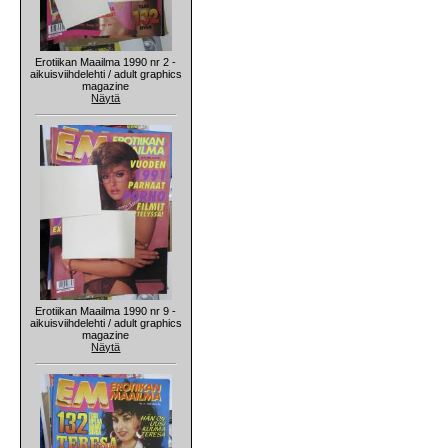
Erotiikan Maailma 1990 nr 2 -
aikuisviihdelehti / adult graphics
magazine
Näytä
Erotiikan Maailma 1990 nr 9 -
aikuisviihdelehti / adult graphics
magazine
Näytä