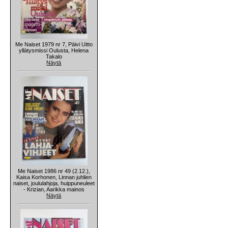
Me Naiset 1979 nr 7, Päivi Uitto
yllätysmissi Oulusta, Helena
Takalo
Näytä
Me Naiset 1986 nr 49 (2.12.),
Kaisa Korhonen, Linnan juhlien
naiset, joululahjoja, huippuneuleet
- Krizian, Aarikka mainos
Näytä