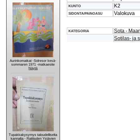
K2
KUNTO
Valokuva
SIDONTA/PAINOASU
Sota - Maan
KATEGORIA
Sotilas- ja 
Aurinkomatkat -Solresor kesä-
sommaren 1971 -matkaesite
Näytä
Tupakkakysymys taloudelliselta
kannalta - Raittiuden Ystävien