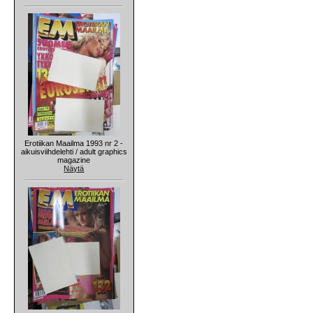
Erotiikan Maailma 1993 nr 2 -
aikuisviihdelehti / adult graphics
magazine
Näytä