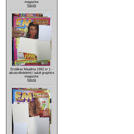
magazine
Näytä
Erotiikan Maailma 1992 nr 1 -
aikuisviihdelehti / adult graphics
magazine
Näytä