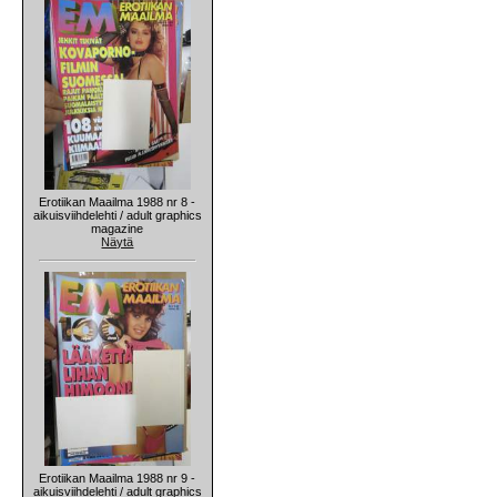
Erotiikan Maailma 1988 nr 8 -
aikuisviihdelehti / adult graphics
magazine
Näytä
Erotiikan Maailma 1988 nr 9 -
aikuisviihdelehti / adult graphics