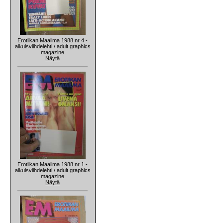
Erotiikan Maailma 1988 nr 4 -
aikuisviihdelehti / adult graphics
magazine
Näytä
Erotiikan Maailma 1988 nr 1 -
aikuisviihdelehti / adult graphics
magazine
Näytä