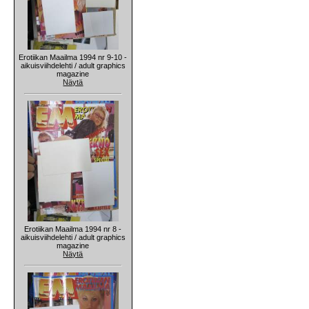
Erotiikan Maailma 1994 nr 9-10 -
aikuisviihdelehti / adult graphics
magazine
Näytä
Erotiikan Maailma 1994 nr 8 -
aikuisviihdelehti / adult graphics
magazine
Näytä