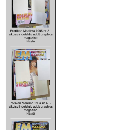
Erotiikan Maailma 1995 nr 2 -
aikuisviihdelehti / adult graphics
magazine
Näytä
Erotiikan Maailma 1994 nr 4-5 -
aikuisviihdelehti / adult graphics
magazine
Näytä