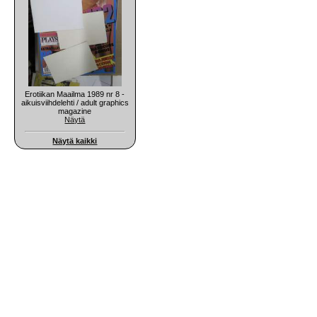
Erotiikan Maailma 1989 nr 8 -
aikuisviihdelehti / adult graphics
magazine
Näytä
Näytä kaikki