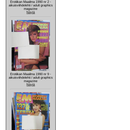
Erotiikan Maailma 1990 nr 2 -
aikuisviihdelehti / adult graphics
magazine
Näytä
Erotiikan Maailma 1990 nr 9 -
aikuisviihdelehti / adult graphics
magazine
Näytä