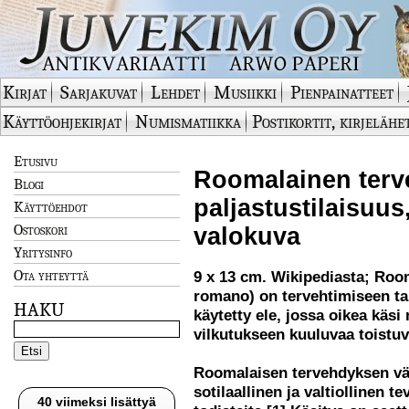
Kirjat
Sarjakuvat
Lehdet
Musiikki
Pienpainatteet
Käyttöohjekirjat
Numismatiikka
Postikortit, kirjelähe
Etusivu
Roomalainen terv
Blogi
paljastustilaisuus,
Käyttöehdot
Ostoskori
valokuva
Yritysinfo
Ota yhteyttä
9 x 13 cm. Wikipediasta; Room
romano) on tervehtimiseen ta
HAKU
käytetty ele, jossa oikea käs
vilkutukseen kuuluvaa toistuva
Roomalaisen tervehdyksen väi
sotilaallinen ja valtiollinen t
40 viimeksi lisättyä