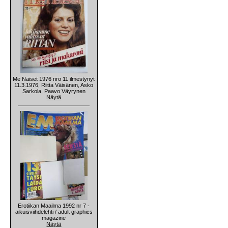
Me Naiset 1976 nro 11 ilmestynyt
11.3.1976, Riitta Väisänen, Asko
Sarkola, Paavo Väyrynen
Näytä
Erotiikan Maailma 1992 nr 7 -
aikuisviihdelehti / adult graphics
magazine
Näytä