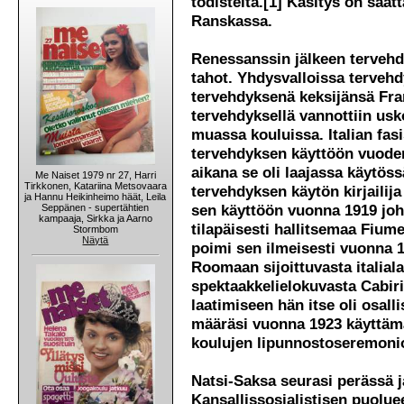
todisteita.[1] Käsitys on saat
Ranskassa.
Renessanssin jälkeen tervehd
tahot. Yhdysvalloissa tervehd
tervehdyksenä keksijänsä Fr
tervehdyksellä vannottiin usk
muassa kouluissa. Italian fasi
tervehdyksen käyttöön vuoden 
aikana se oli laajassa käytöss
Me Naiset 1979 nr 27, Harri
Tirkkonen, Katariina Metsovaara
tervehdyksen käytön kirjailija
ja Hannu Heikinheimo häät, Leila
sen käyttöön vuonna 1919 joht
Seppänen - supertähtien
kampaaja, Sirkka ja Aarno
tilapäisesti hallitsemaa Fium
Stormbom
Näytä
poimi sen ilmeisesti vuonna 1
Roomaan sijoittuvasta italiala
spektaakkelielokuvasta Cabiri
laatimiseen hän itse oli osall
määräsi vuonna 1923 käyttäm
koulujen lipunnostoseremonio
Natsi-Saksa seurasi perässä 
Kansallissosialistisen puoluee