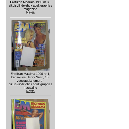
Erotiikan Maailma 1996 nr 3 -
aikuisviihdelehti / adult graphics
magazine
Näytä
Erotiikan Maailma 1996 nr 1,
kansikuva Henry Saari, 10-
vuotistuplanumero -
aikuisviihdelehti / adult graphics
magazine
Näytä