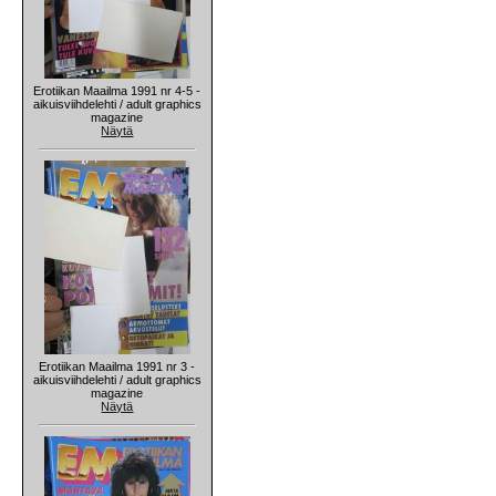
Erotiikan Maailma 1991 nr 4-5 -
aikuisviihdelehti / adult graphics
magazine
Näytä
Erotiikan Maailma 1991 nr 3 -
aikuisviihdelehti / adult graphics
magazine
Näytä