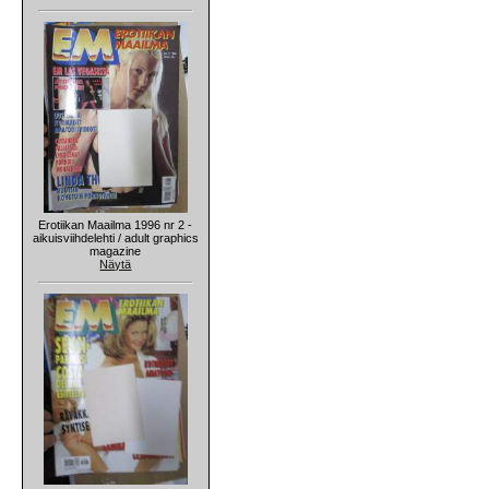
Erotiikan Maailma 1996 nr 2 -
aikuisviihdelehti / adult graphics
magazine
Näytä