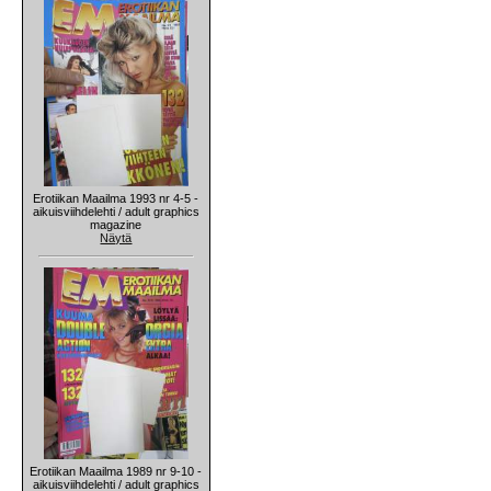
Erotiikan Maailma 1993 nr 4-5 -
aikuisviihdelehti / adult graphics
magazine
Näytä
Erotiikan Maailma 1989 nr 9-10 -
aikuisviihdelehti / adult graphics