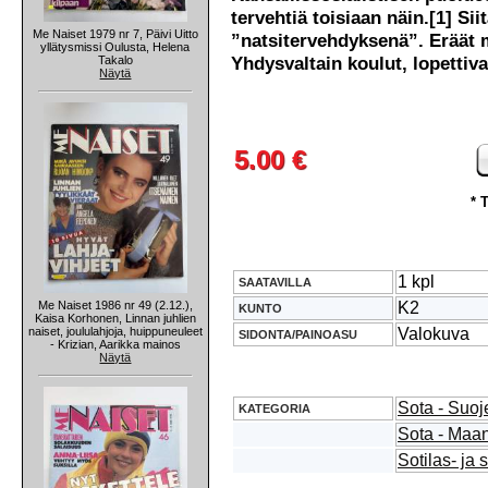
tervehtiä toisiaan näin.[1] Sii
Me Naiset 1979 nr 7, Päivi Uitto
”natsitervehdyksenä”. Eräät 
yllätysmissi Oulusta, Helena
Yhdysvaltain koulut, lopettiva
Takalo
Näytä
5.00 €
* 
1 kpl
SAATAVILLA
Me Naiset 1986 nr 49 (2.12.),
K2
KUNTO
Kaisa Korhonen, Linnan juhlien
naiset, joululahjoja, huippuneuleet
Valokuva
SIDONTA/PAINOASU
- Krizian, Aarikka mainos
Näytä
Sota - Suoj
KATEGORIA
Sota - Maan
Sotilas- ja 