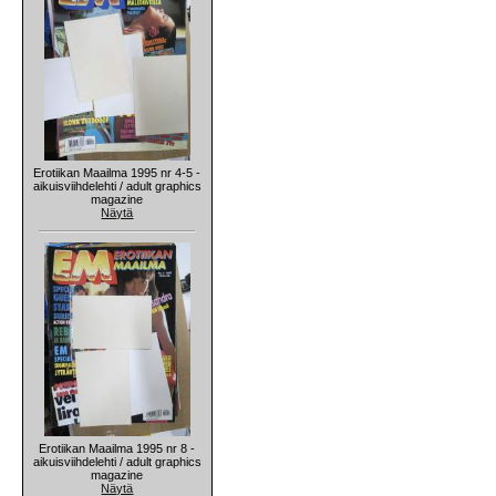
Erotiikan Maailma 1995 nr 4-5 -
aikuisviihdelehti / adult graphics
magazine
Näytä
Erotiikan Maailma 1995 nr 8 -
aikuisviihdelehti / adult graphics
magazine
Näytä