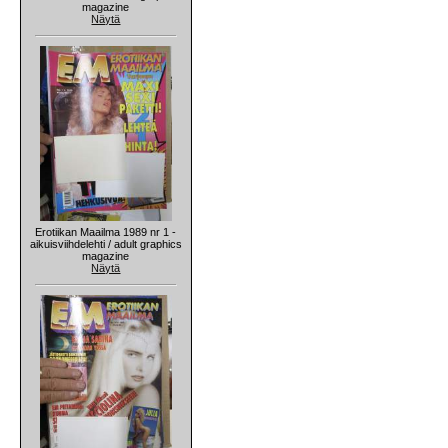
magazine
Näytä
Erotiikan Maailma 1989 nr 1 -
aikuisviihdelehti / adult graphics
magazine
Näytä