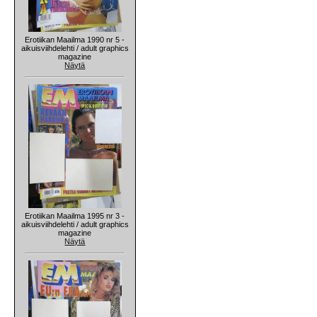
Erotiikan Maailma 1990 nr 5 -
aikuisviihdelehti / adult graphics
magazine
Näytä
Erotiikan Maailma 1995 nr 3 -
aikuisviihdelehti / adult graphics
magazine
Näytä