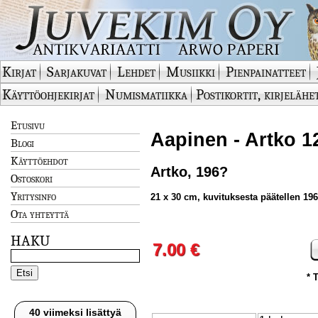
Kirjat
Sarjakuvat
Lehdet
Musiikki
Pienpainatteet
Käyttöohjekirjat
Numismatiikka
Postikortit, kirjelähe
Etusivu
Aapinen - Artko 1
Blogi
Käyttöehdot
Artko, 196?
Ostoskori
Yritysinfo
21 x 30 cm, kuvituksesta päätellen 196
Ota yhteyttä
HAKU
7.00 €
* 
40 viimeksi lisättyä