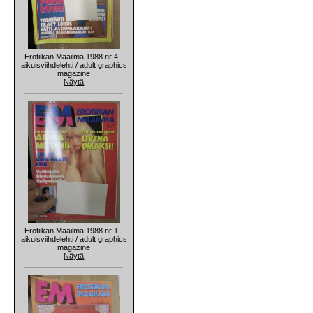
Erotiikan Maailma 1988 nr 4 -
aikuisviihdelehti / adult graphics
magazine
Näytä
Erotiikan Maailma 1988 nr 1 -
aikuisviihdelehti / adult graphics
magazine
Näytä