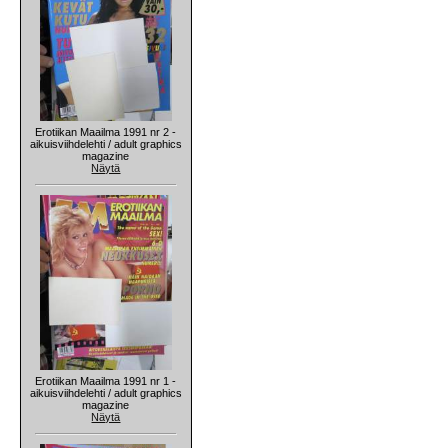
Erotiikan Maailma 1991 nr 2 -
aikuisviihdelehti / adult graphics
magazine
Näytä
Erotiikan Maailma 1991 nr 1 -
aikuisviihdelehti / adult graphics
magazine
Näytä