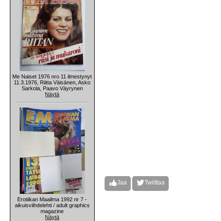
Me Naiset 1976 nro 11 ilmestynyt
11.3.1976, Riitta Väisänen, Asko
Sarkola, Paavo Väyrynen
Näytä
Jaa
Twiittaa
Erotiikan Maailma 1992 nr 7 -
aikuisviihdelehti / adult graphics
magazine
Näytä