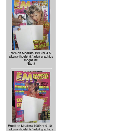
Erotiikan Maailma 1993 nr 4-5 -
aikuisviihdelehti / adult graphics
magazine
Näytä
Erotiikan Maailma 1989 nr 9-10 -
aikuisviihdelehti / adult graphics