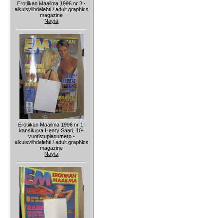
Erotiikan Maailma 1996 nr 3 -
aikuisviihdelehti / adult graphics
magazine
Näytä
Erotiikan Maailma 1996 nr 1,
kansikuva Henry Saari, 10-
vuotistuplanumero -
aikuisviihdelehti / adult graphics
magazine
Näytä