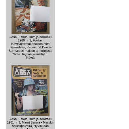
Ässä - Rikos, sota ja seikkailu
1980 nr 1, Fokker
Hävittäjälentokoneiden osto
Talvisotaan, Kenneth & Dennis
Barman eri maiden armeijoissa,
Simo Häyhän joululahja...
Näytä
Ässä - Rikos, sota ja seikkailu
1981 nr 3, Mauri Sariola - Marskin
sotilaspalvelija, Hyvinkään