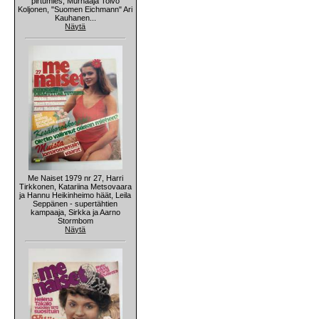
pirtumies, Murhaaja Toivo
Koljonen, "Suomen Eichmann" Ari
Kauhanen...
Näytä
Me Naiset 1979 nr 27, Harri
Tirkkonen, Katariina Metsovaara
ja Hannu Heikinheimo häät, Leila
Seppänen - supertähtien
kampaaja, Sirkka ja Aarno
Stormbom
Näytä