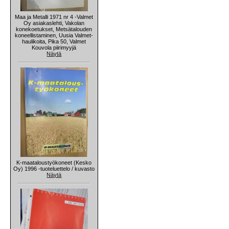
Maa ja Metalli 1971 nr 4 -Valmet
Oy asiakaslehti, Vakolan
konekoetukset, Metsätalouden
koneellistaminen, Uusia Valmet-
haulikoita, Pika 50, Valmet
Kouvola piirimyyjä
Näytä
K-maataloustyökoneet (Kesko
Oy) 1996 -tuoteluettelo / kuvasto
Näytä