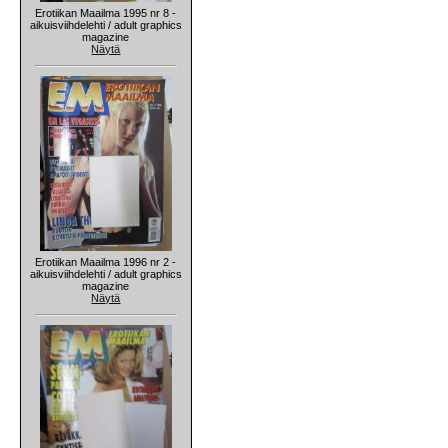
Erotiikan Maailma 1995 nr 8 -
aikuisviihdelehti / adult graphics
magazine
Näytä
Erotiikan Maailma 1996 nr 2 -
aikuisviihdelehti / adult graphics
magazine
Näytä