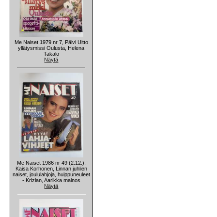
Me Naiset 1979 nr 7, Päivi Uitto
yllätysmissi Oulusta, Helena
Takalo
Näytä
Me Naiset 1986 nr 49 (2.12.),
Kaisa Korhonen, Linnan juhlien
naiset, joululahjoja, huippuneuleet
- Krizian, Aarikka mainos
Näytä