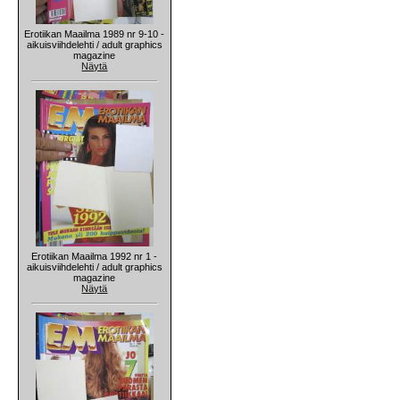
Erotiikan Maailma 1989 nr 9-10 -
aikuisviihdelehti / adult graphics
magazine
Näytä
Erotiikan Maailma 1992 nr 1 -
aikuisviihdelehti / adult graphics
magazine
Näytä