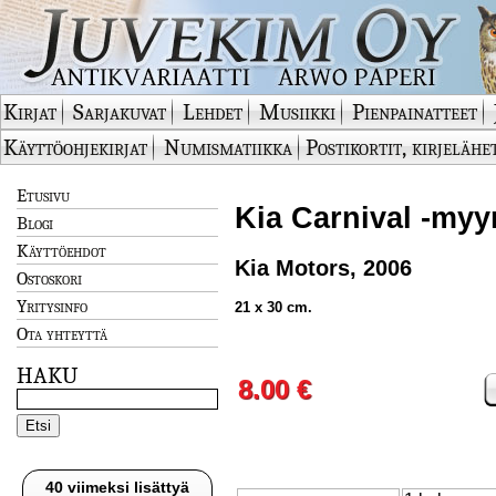
Kirjat
Sarjakuvat
Lehdet
Musiikki
Pienpainatteet
Käyttöohjekirjat
Numismatiikka
Postikortit, kirjelähe
Etusivu
Kia Carnival -myyn
Blogi
Käyttöehdot
Kia Motors, 2006
Ostoskori
Yritysinfo
21 x 30 cm.
Ota yhteyttä
HAKU
8.00 €
40 viimeksi lisättyä