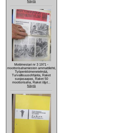
Näytä
Mottimestari nr 3 1971 -
moottorisahamiesten ammattilehti,
Työpenkkimenetelmää,
Turvallisuusohhjeita, Raket
suojasaapas, Raket 50
moottorisaha, Raket öljyt...
Näytä