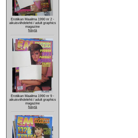
Erotiikan Maailma 1990 nr 2 -
aikuisviihdelehti / adult graphics
magazine
Näytä
Erotiikan Maailma 1990 nr 9 -
aikuisviihdelehti / adult graphics
magazine
Näytä