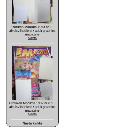
Erotiikan Maailma 1993 nr 1 -
aikuisviihdelehti / adult graphics
magazine
Näytä
Erotiikan Maailma 1992 nr 8-9 -
aikuisviihdelehti / adult graphics
magazine
Näytä
Näytä kaikki