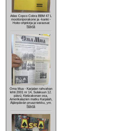
Atlas Copco Cobra BBM 47 L
moottoriporakone ja -kanki -
Hoito-ohjekirja ja varaosat
Näytä
Oma Mua - Karjalan rahvahan
lehti 2001 nr 14, Sulakuun 12.
päivü; Kielizakonan osa,
Amerikalazien matku Karjalah,
Äijänpäivän pruazniekku, ym.
Näytä