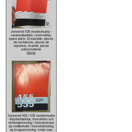
Jonsered 535 moottorisaha -
varaosaluettelo, reservdelar,
spare parts, Ersatzteile, pieces
de rechanche, piezas de
repuesto, ricambi, pecas
sobresselente
Näytä
Jonsered 455 / 535 moottorisaha
-Käyttöohjekirja, Instruktion och
skötselanvisning / Instruksksjon
og vedlikehold / Instruktionsbog
og brugsanvisning -chain saw