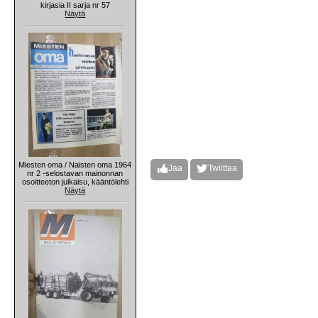
kirjasia II sarja nr 57
Näytä
Miesten oma / Naisten oma 1964
Jaa
Twiittaa
nr 2 -selostavan mainonnan
osoitteeton julkaisu, kääntölehti
Näytä