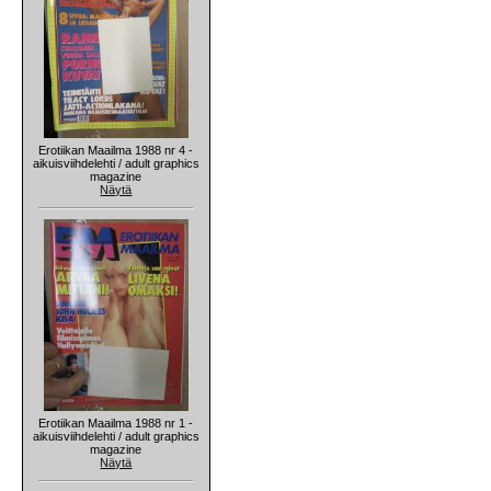
Erotiikan Maailma 1988 nr 4 -
aikuisviihdelehti / adult graphics
magazine
Näytä
Erotiikan Maailma 1988 nr 1 -
aikuisviihdelehti / adult graphics
magazine
Näytä