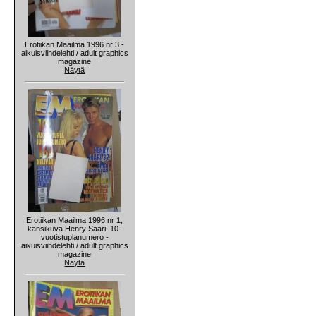
Erotiikan Maailma 1996 nr 3 -
aikuisviihdelehti / adult graphics
magazine
Näytä
Erotiikan Maailma 1996 nr 1,
kansikuva Henry Saari, 10-
vuotistuplanumero -
aikuisviihdelehti / adult graphics
magazine
Näytä