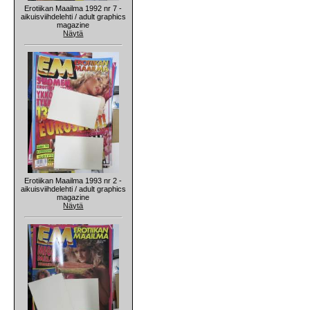
Erotiikan Maailma 1992 nr 7 -
aikuisviihdelehti / adult graphics
magazine
Näytä
Erotiikan Maailma 1993 nr 2 -
aikuisviihdelehti / adult graphics
magazine
Näytä