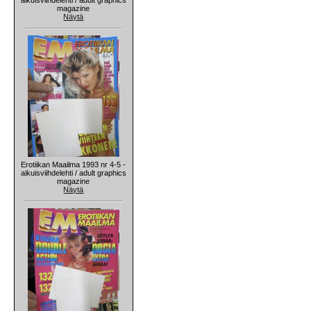
magazine
Näytä
Erotiikan Maailma 1993 nr 4-5 -
aikuisviihdelehti / adult graphics
magazine
Näytä