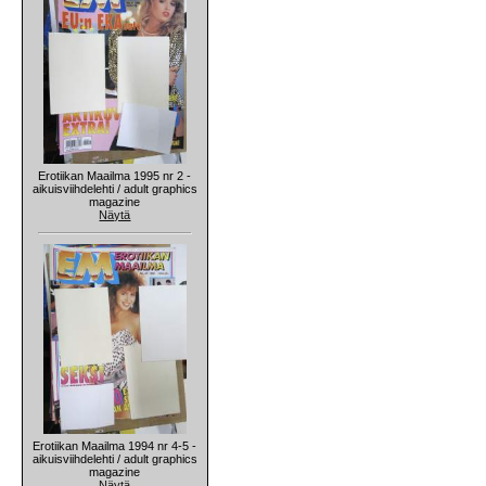
Erotiikan Maailma 1995 nr 2 -
aikuisviihdelehti / adult graphics
magazine
Näytä
Erotiikan Maailma 1994 nr 4-5 -
aikuisviihdelehti / adult graphics
magazine
Näytä