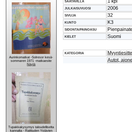
1 kpl
SAATAVILLA
2006
JULKAISUVUOSI
32
SIVUJA
K3
KUNTO
Pienpainat
SIDONTA/PAINOASU
Suomi
KIELET
Myyntiesitt
KATEGORIA
Aurinkomatkat -Solresor kesä-
Autot, ajon
sommaren 1971 -matkaesite
Näytä
Tupakkakysymys taloudelliselta
kannalta - Raittiuden Ystävien