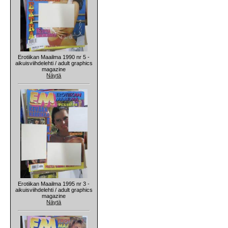
Erotiikan Maailma 1990 nr 5 -
aikuisviihdelehti / adult graphics
magazine
Näytä
Erotiikan Maailma 1995 nr 3 -
aikuisviihdelehti / adult graphics
magazine
Näytä