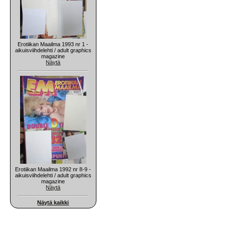
Erotiikan Maailma 1993 nr 1 -
aikuisviihdelehti / adult graphics
magazine
Näytä
Erotiikan Maailma 1992 nr 8-9 -
aikuisviihdelehti / adult graphics
magazine
Näytä
Näytä kaikki