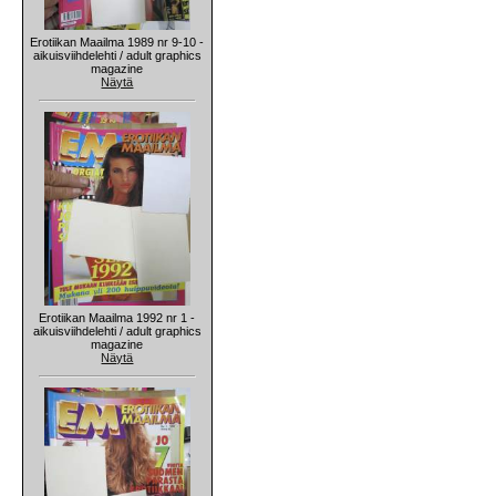
Erotiikan Maailma 1989 nr 9-10 -
aikuisviihdelehti / adult graphics
magazine
Näytä
Erotiikan Maailma 1992 nr 1 -
aikuisviihdelehti / adult graphics
magazine
Näytä