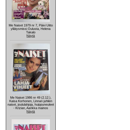
Me Naiset 1979 nr 7, Päivi Uitto
yllätysmissi Oulusta, Helena
Takalo
Näytä
Me Naiset 1986 nr 49 (2.12.),
Kaisa Korhonen, Linnan juhlien
naiset, joululahjoja, huippuneuleet
- Krizian, Aarikka mainos
Näytä