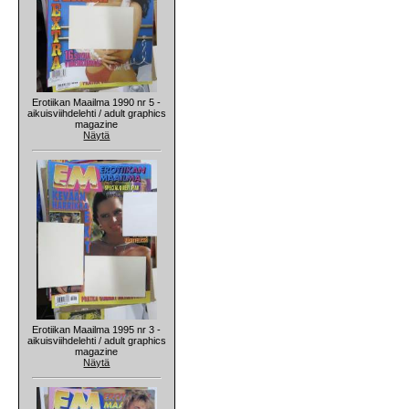
Erotiikan Maailma 1990 nr 5 -
aikuisviihdelehti / adult graphics
magazine
Näytä
Erotiikan Maailma 1995 nr 3 -
aikuisviihdelehti / adult graphics
magazine
Näytä