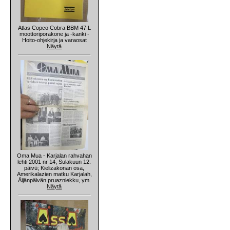
Atlas Copco Cobra BBM 47 L
moottoriporakone ja -kanki -
Hoito-ohjekirja ja varaosat
Näytä
Oma Mua - Karjalan rahvahan
lehti 2001 nr 14, Sulakuun 12.
päivü; Kielizakonan osa,
Amerikalazien matku Karjalah,
Äijänpäivän pruazniekku, ym.
Näytä