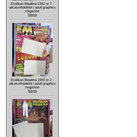
Erotiikan Maailma 1992 nr 7 -
aikuisviihdelehti / adult graphics
magazine
Näytä
Erotiikan Maailma 1993 nr 2 -
aikuisviihdelehti / adult graphics
magazine
Näytä