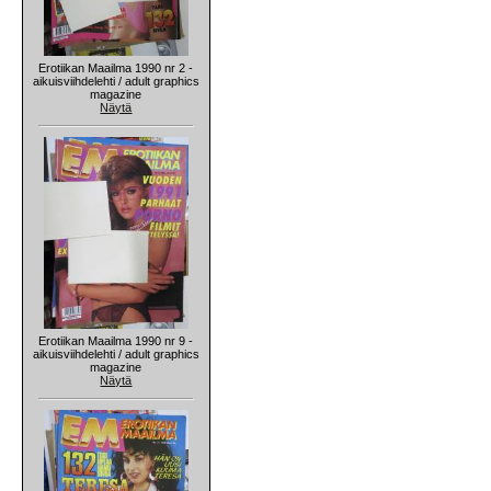
Erotiikan Maailma 1990 nr 2 -
aikuisviihdelehti / adult graphics
magazine
Näytä
Erotiikan Maailma 1990 nr 9 -
aikuisviihdelehti / adult graphics
magazine
Näytä