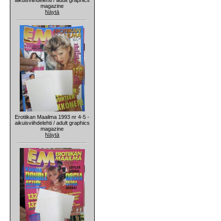
magazine
Näytä
Erotiikan Maailma 1993 nr 4-5 -
aikuisviihdelehti / adult graphics
magazine
Näytä