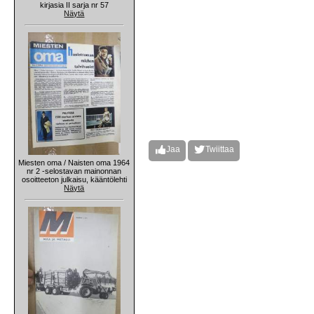
kirjasia II sarja nr 57
Näytä
Jaa
Twiittaa
Miesten oma / Naisten oma 1964
nr 2 -selostavan mainonnan
osoitteeton julkaisu, kääntölehti
Näytä