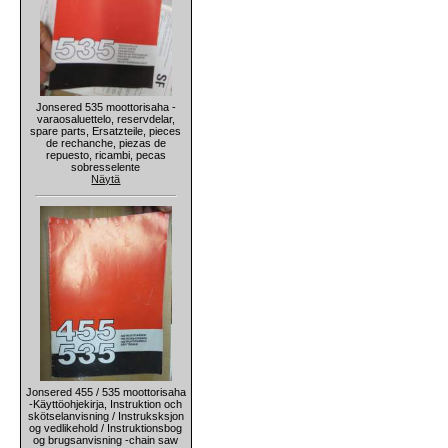
Jonsered 535 moottorisaha -
varaosaluettelo, reservdelar,
spare parts, Ersatzteile, pieces
de rechanche, piezas de
repuesto, ricambi, pecas
sobresselente
Näytä
Jonsered 455 / 535 moottorisaha
-Käyttöohjekirja, Instruktion och
skötselanvisning / Instruksksjon
og vedlikehold / Instruktionsbog
og brugsanvisning -chain saw