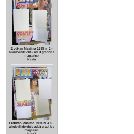
Erotiikan Maailma 1995 nr 2 -
aikuisviihdelehti / adult graphics
magazine
Näytä
Erotiikan Maailma 1994 nr 4-5 -
aikuisviihdelehti / adult graphics
magazine
Näytä