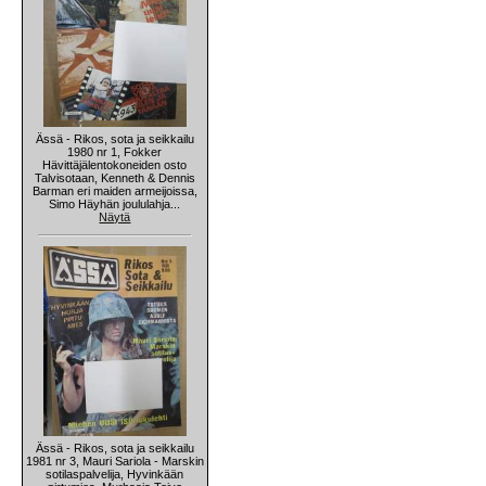
Ässä - Rikos, sota ja seikkailu
1980 nr 1, Fokker
Hävittäjälentokoneiden osto
Talvisotaan, Kenneth & Dennis
Barman eri maiden armeijoissa,
Simo Häyhän joululahja...
Näytä
Ässä - Rikos, sota ja seikkailu
1981 nr 3, Mauri Sariola - Marskin
sotilaspalvelija, Hyvinkään