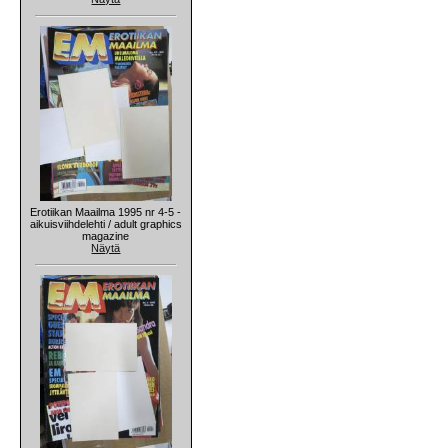
Erotiikan Maailma 1995 nr 4-5 -
aikuisviihdelehti / adult graphics
magazine
Näytä