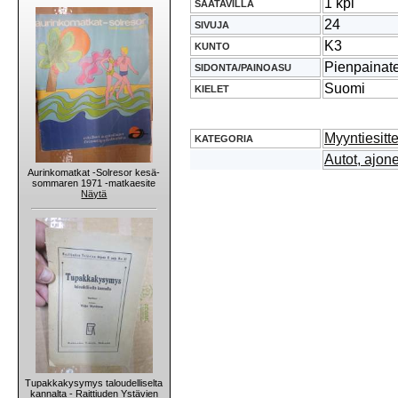
1 kpl
SAATAVILLA
24
SIVUJA
K3
KUNTO
Pienpainat
SIDONTA/PAINOASU
Suomi
KIELET
Myyntiesitt
KATEGORIA
Autot, ajon
Aurinkomatkat -Solresor kesä-
sommaren 1971 -matkaesite
Näytä
Tupakkakysymys taloudelliselta
kannalta - Raittiuden Ystävien