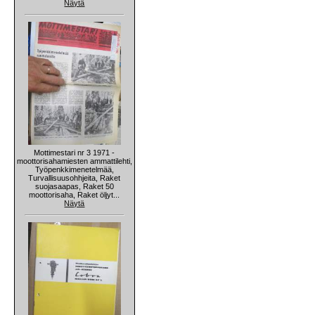
Näytä
Mottimestari nr 3 1971 -
moottorisahamiesten ammattilehti,
Työpenkkimenetelmää,
Turvallisuusohhjeita, Raket
suojasaapas, Raket 50
moottorisaha, Raket öljyt...
Näytä