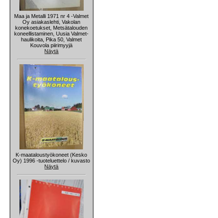
Maa ja Metalli 1971 nr 4 -Valmet
Oy asiakaslehti, Vakolan
konekoetukset, Metsätalouden
koneellistaminen, Uusia Valmet-
haulikoita, Pika 50, Valmet
Kouvola piirimyyjä
Näytä
K-maataloustyökoneet (Kesko
Oy) 1996 -tuoteluettelo / kuvasto
Näytä