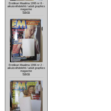
Erotiikan Maailma 1995 nr 8 -
aikuisviihdelehti / adult graphics
magazine
Näytä
Erotiikan Maailma 1996 nr 2 -
aikuisviihdelehti / adult graphics
magazine
Näytä