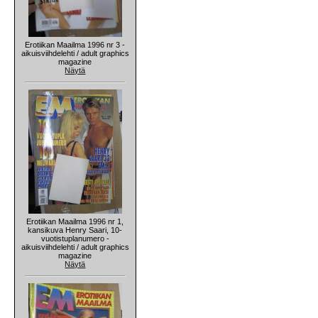
Erotiikan Maailma 1996 nr 3 -
aikuisviihdelehti / adult graphics
magazine
Näytä
Erotiikan Maailma 1996 nr 1,
kansikuva Henry Saari, 10-
vuotistuplanumero -
aikuisviihdelehti / adult graphics
magazine
Näytä