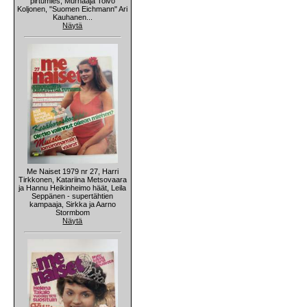
pirtumies, Murhaaja Toivo
Koljonen, "Suomen Eichmann" Ari
Kauhanen...
Näytä
Me Naiset 1979 nr 27, Harri
Tirkkonen, Katariina Metsovaara
ja Hannu Heikinheimo häät, Leila
Seppänen - supertähtien
kampaaja, Sirkka ja Aarno
Stormbom
Näytä