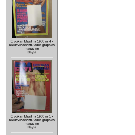
Erotiikan Maailma 1988 nr 4 -
aikuisviihdelehti / adult graphics
magazine
Näytä
Erotiikan Maailma 1988 nr 1 -
aikuisviihdelehti / adult graphics
magazine
Näytä