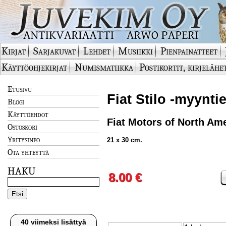
Kirjat
Sarjakuvat
Lehdet
Musiikki
Pienpainatteet
Käyttöohjekirjat
Numismatiikka
Postikortit, kirjelähe
Etusivu
Fiat Stilo -myyntie
Blogi
Käyttöehdot
Fiat Motors of North Am
Ostoskori
Yritysinfo
21 x 30 cm.
Ota yhteyttä
HAKU
8.00 €
40 viimeksi lisättyä