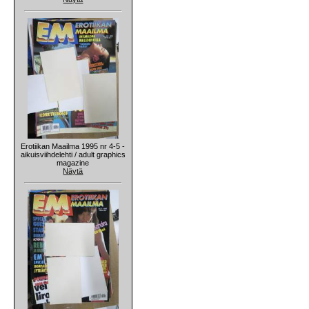
Erotiikan Maailma 1995 nr 4-5 -
aikuisviihdelehti / adult graphics
magazine
Näytä