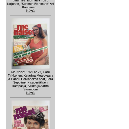
pirtumies, Murhaaja Toivo
Koljonen, "Suomen Eichmann" Ari
Kauhanen...
Näytä
Me Naiset 1979 nr 27, Harri
Tirkkonen, Katariina Metsovaara
ja Hannu Heikinheimo häät, Leila
Seppänen - supertähtien
kampaaja, Sirkka ja Aarno
Stormbom
Näytä