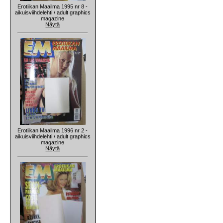
Erotiikan Maailma 1995 nr 8 -
aikuisviihdelehti / adult graphics
magazine
Näytä
Erotiikan Maailma 1996 nr 2 -
aikuisviihdelehti / adult graphics
magazine
Näytä