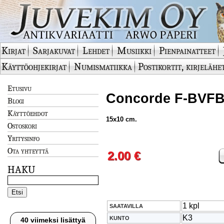
Kirjat
Sarjakuvat
Lehdet
Musiikki
Pienpainatteet
Käyttöohjekirjat
Numismatiikka
Postikortit, kirjelähe
Etusivu
Concorde F-BVFB 
Blogi
Käyttöehdot
15x10 cm.
Ostoskori
Yritysinfo
Ota yhteyttä
2.00 €
HAKU
1 kpl
SAATAVILLA
K3
KUNTO
40 viimeksi lisättyä