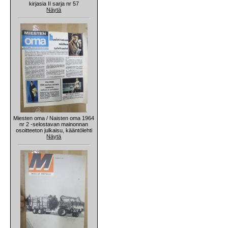
kirjasia II sarja nr 57
Näytä
Miesten oma / Naisten oma 1964
nr 2 -selostavan mainonnan
osoitteeton julkaisu, kääntölehti
Näytä