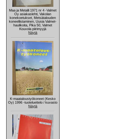
Maa ja Metalli 1971 nr 4 -Valmet
Oy asiakaslehti, Vakolan
konekoetukset, Metsätalouden
koneellistaminen, Uusia Valmet-
haulikoita, Pika 50, Valmet
Kouvola piirimyyjä
Näytä
K-maataloustyökoneet (Kesko
Oy) 1996 -tuoteluettelo / kuvasto
Näytä