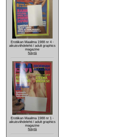
Erotiikan Maailma 1988 nr 4 -
aikuisviihdelehti / adult graphics
magazine
Näytä
Erotiikan Maailma 1988 nr 1 -
aikuisviihdelehti / adult graphics
magazine
Näytä