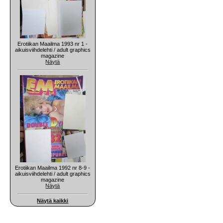
Erotiikan Maailma 1993 nr 1 -
aikuisviihdelehti / adult graphics
magazine
Näytä
Erotiikan Maailma 1992 nr 8-9 -
aikuisviihdelehti / adult graphics
magazine
Näytä
Näytä kaikki