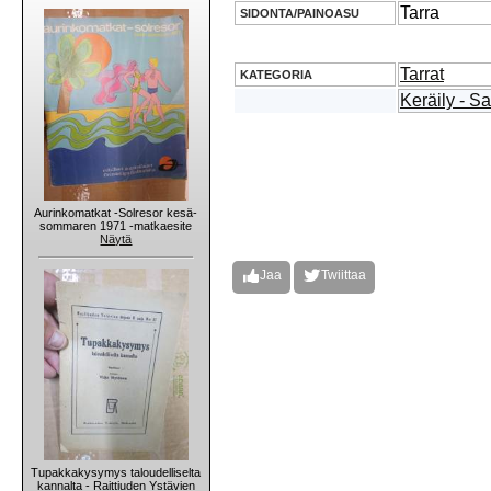
Tarra
SIDONTA/PAINOASU
Tarrat
KATEGORIA
Keräily - S
Aurinkomatkat -Solresor kesä-
sommaren 1971 -matkaesite
Näytä
Jaa
Twiittaa
Tupakkakysymys taloudelliselta
kannalta - Raittiuden Ystävien