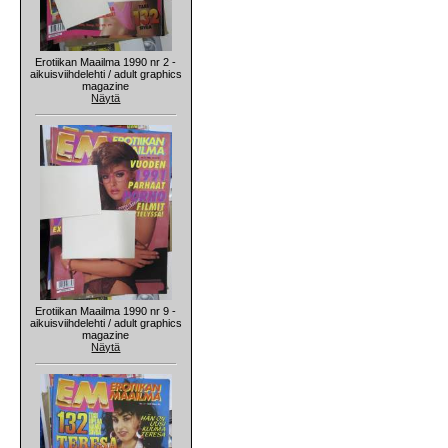
Erotiikan Maailma 1990 nr 2 -
aikuisviihdelehti / adult graphics
magazine
Näytä
Erotiikan Maailma 1990 nr 9 -
aikuisviihdelehti / adult graphics
magazine
Näytä