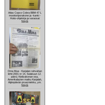
Atlas Copco Cobra BBM 47 L
moottoriporakone ja -kanki -
Hoito-ohjekirja ja varaosat
Näytä
Oma Mua - Karjalan rahvahan
lehti 2001 nr 14, Sulakuun 12.
päivü; Kielizakonan osa,
Amerikalazien matku Karjalah,
Äijänpäivän pruazniekku, ym.
Näytä