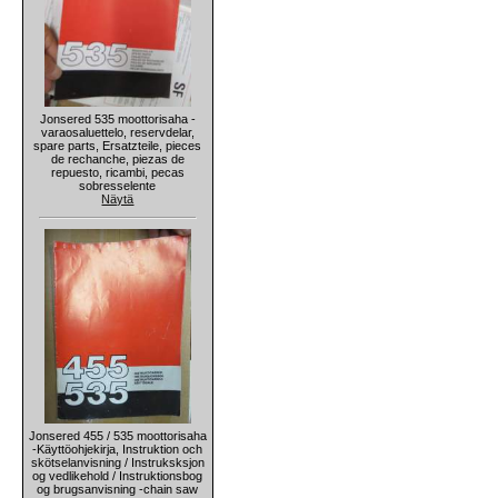
Jonsered 535 moottorisaha -
varaosaluettelo, reservdelar,
spare parts, Ersatzteile, pieces
de rechanche, piezas de
repuesto, ricambi, pecas
sobresselente
Näytä
Jonsered 455 / 535 moottorisaha
-Käyttöohjekirja, Instruktion och
skötselanvisning / Instruksksjon
og vedlikehold / Instruktionsbog
og brugsanvisning -chain saw