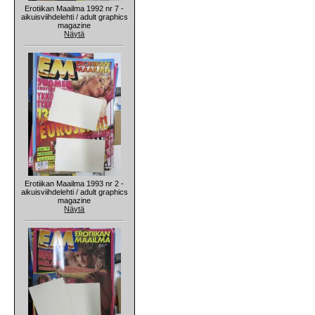
Erotiikan Maailma 1992 nr 7 -
aikuisviihdelehti / adult graphics
magazine
Näytä
Erotiikan Maailma 1993 nr 2 -
aikuisviihdelehti / adult graphics
magazine
Näytä