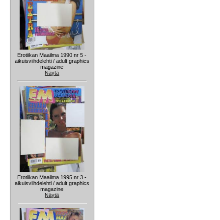
Erotiikan Maailma 1990 nr 5 -
aikuisviihdelehti / adult graphics
magazine
Näytä
Erotiikan Maailma 1995 nr 3 -
aikuisviihdelehti / adult graphics
magazine
Näytä