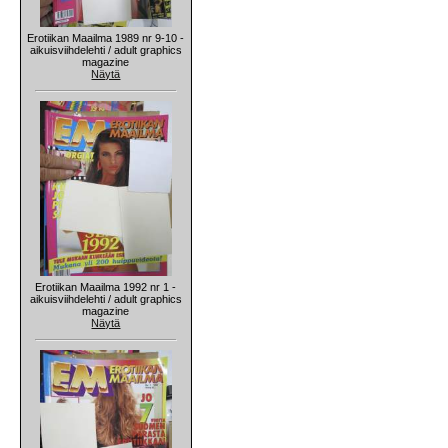
Erotiikan Maailma 1989 nr 9-10 -
aikuisviihdelehti / adult graphics
magazine
Näytä
Erotiikan Maailma 1992 nr 1 -
aikuisviihdelehti / adult graphics
magazine
Näytä