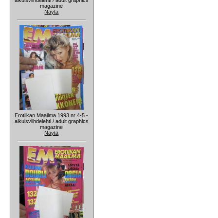
magazine
Näytä
Erotiikan Maailma 1993 nr 4-5 -
aikuisviihdelehti / adult graphics
magazine
Näytä