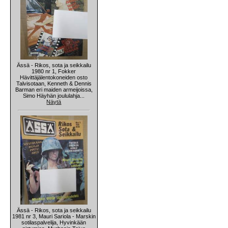
Ässä - Rikos, sota ja seikkailu
1980 nr 1, Fokker
Hävittäjälentokoneiden osto
Talvisotaan, Kenneth & Dennis
Barman eri maiden armeijoissa,
Simo Häyhän joululahja...
Näytä
Ässä - Rikos, sota ja seikkailu
1981 nr 3, Mauri Sariola - Marskin
sotilaspalvelija, Hyvinkään