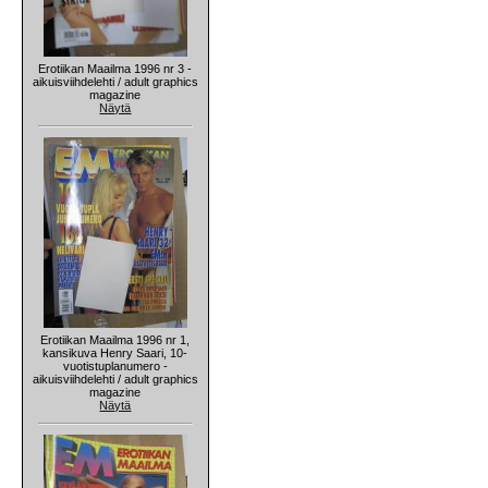
Erotiikan Maailma 1996 nr 3 -
aikuisviihdelehti / adult graphics
magazine
Näytä
Erotiikan Maailma 1996 nr 1,
kansikuva Henry Saari, 10-
vuotistuplanumero -
aikuisviihdelehti / adult graphics
magazine
Näytä