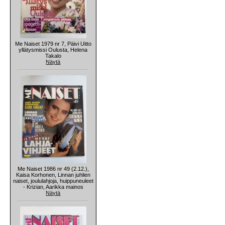
Me Naiset 1979 nr 7, Päivi Uitto
yllätysmissi Oulusta, Helena
Takalo
Näytä
Me Naiset 1986 nr 49 (2.12.),
Kaisa Korhonen, Linnan juhlien
naiset, joululahjoja, huippuneuleet
- Krizian, Aarikka mainos
Näytä