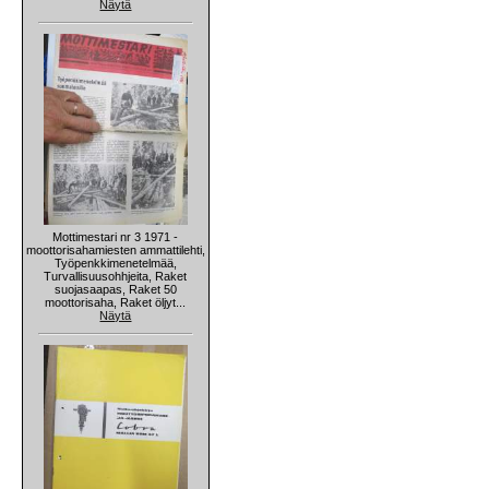
Näytä
Mottimestari nr 3 1971 -
moottorisahamiesten ammattilehti,
Työpenkkimenetelmää,
Turvallisuusohhjeita, Raket
suojasaapas, Raket 50
moottorisaha, Raket öljyt...
Näytä