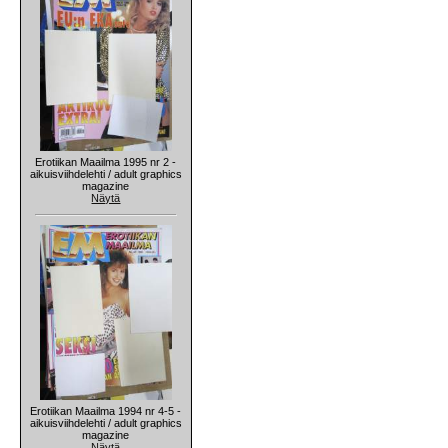
Erotiikan Maailma 1995 nr 2 -
aikuisviihdelehti / adult graphics
magazine
Näytä
Erotiikan Maailma 1994 nr 4-5 -
aikuisviihdelehti / adult graphics
magazine
Näytä