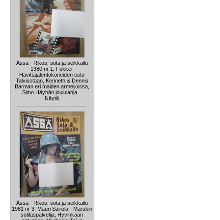
Ässä - Rikos, sota ja seikkailu
1980 nr 1, Fokker
Hävittäjälentokoneiden osto
Talvisotaan, Kenneth & Dennis
Barman eri maiden armeijoissa,
Simo Häyhän joululahja...
Näytä
Ässä - Rikos, sota ja seikkailu
1981 nr 3, Mauri Sariola - Marskin
sotilaspalvelija, Hyvinkään