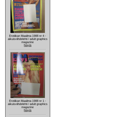
Erotiikan Maailma 1988 nr 4 -
aikuisviihdelehti / adult graphics
magazine
Näytä
Erotiikan Maailma 1988 nr 1 -
aikuisviihdelehti / adult graphics
magazine
Näytä