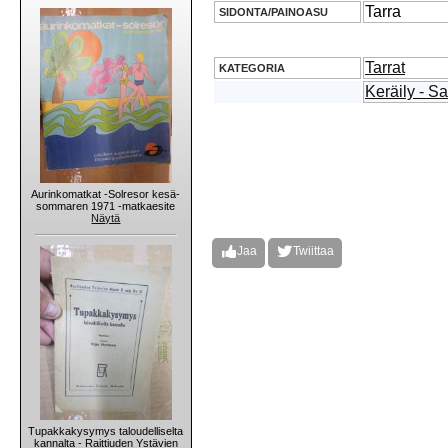
Tarra
SIDONTA/PAINOASU
Tarrat
KATEGORIA
Keräily - S
Aurinkomatkat -Solresor kesä-
sommaren 1971 -matkaesite
Näytä
Jaa
Twiittaa
Tupakkakysymys taloudelliselta
kannalta - Raittiuden Ystävien