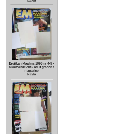
Erotiikan Maailma 1995 nr 4-5 -
aikuisviihdelehti / adult graphics
magazine
Näytä