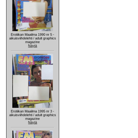
Erotiikan Maailma 1990 nr 5 -
aikuisviihdelehti / adult graphics
magazine
Näytä
Erotiikan Maailma 1995 nr 3 -
aikuisviihdelehti / adult graphics
magazine
Näytä