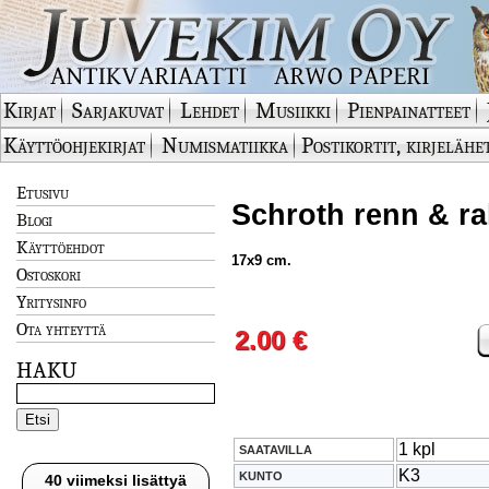
Kirjat
Sarjakuvat
Lehdet
Musiikki
Pienpainatteet
Käyttöohjekirjat
Numismatiikka
Postikortit, kirjelähe
Etusivu
Schroth renn & ral
Blogi
Käyttöehdot
17x9 cm.
Ostoskori
Yritysinfo
Ota yhteyttä
2.00 €
HAKU
1 kpl
SAATAVILLA
K3
KUNTO
40 viimeksi lisättyä