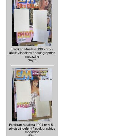
Erotiikan Maailma 1995 nr 2 -
aikuisviihdelehti / adult graphics
magazine
Näytä
Erotiikan Maailma 1994 nr 4-5 -
aikuisviihdelehti / adult graphics
magazine
Näytä