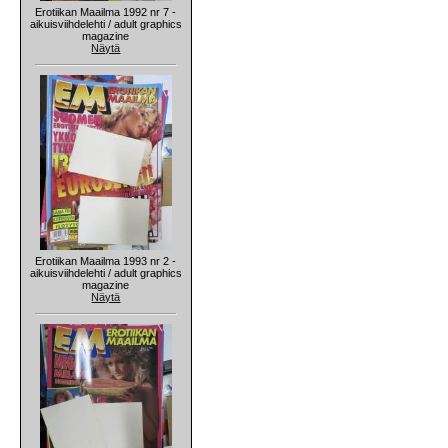
Erotiikan Maailma 1992 nr 7 -
aikuisviihdelehti / adult graphics
magazine
Näytä
Erotiikan Maailma 1993 nr 2 -
aikuisviihdelehti / adult graphics
magazine
Näytä