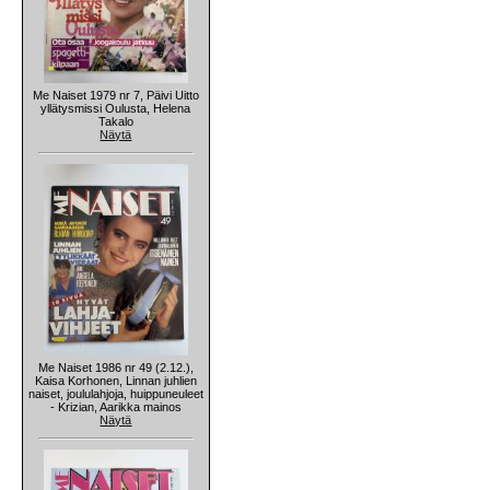
Me Naiset 1979 nr 7, Päivi Uitto
yllätysmissi Oulusta, Helena
Takalo
Näytä
Me Naiset 1986 nr 49 (2.12.),
Kaisa Korhonen, Linnan juhlien
naiset, joululahjoja, huippuneuleet
- Krizian, Aarikka mainos
Näytä