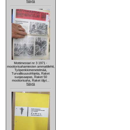
Näytä
Mottimestari nr 3 1971 -
moottorisahamiesten ammattilehti,
Työpenkkimenetelmää,
Turvallisuusohhjeita, Raket
suojasaapas, Raket 50
moottorisaha, Raket öljyt...
Näytä