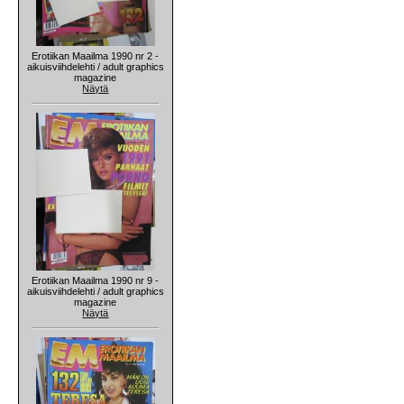
Erotiikan Maailma 1990 nr 2 -
aikuisviihdelehti / adult graphics
magazine
Näytä
Erotiikan Maailma 1990 nr 9 -
aikuisviihdelehti / adult graphics
magazine
Näytä