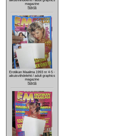
magazine
Näytä
Erotiikan Maailma 1993 nr 4-5 -
aikuisviihdelehti / adult graphics
magazine
Näytä