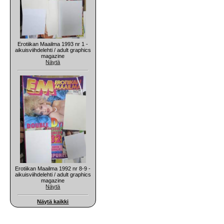
Erotiikan Maailma 1993 nr 1 -
aikuisviihdelehti / adult graphics
magazine
Näytä
Erotiikan Maailma 1992 nr 8-9 -
aikuisviihdelehti / adult graphics
magazine
Näytä
Näytä kaikki