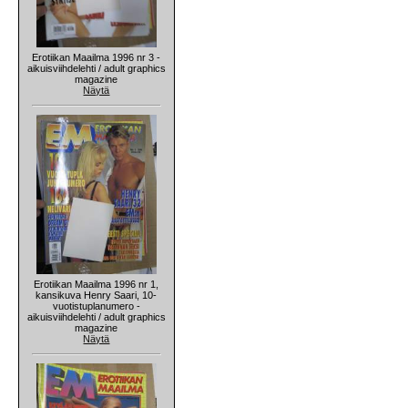
Erotiikan Maailma 1996 nr 3 -
aikuisviihdelehti / adult graphics
magazine
Näytä
Erotiikan Maailma 1996 nr 1,
kansikuva Henry Saari, 10-
vuotistuplanumero -
aikuisviihdelehti / adult graphics
magazine
Näytä