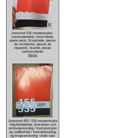
Jonsered 535 moottorisaha -
varaosaluettelo, reservdelar,
spare parts, Ersatzteile, pieces
de rechanche, piezas de
repuesto, ricambi, pecas
sobresselente
Näytä
Jonsered 455 / 535 moottorisaha
-Käyttöohjekirja, Instruktion och
skötselanvisning / Instruksksjon
og vedlikehold / Instruktionsbog
og brugsanvisning -chain saw