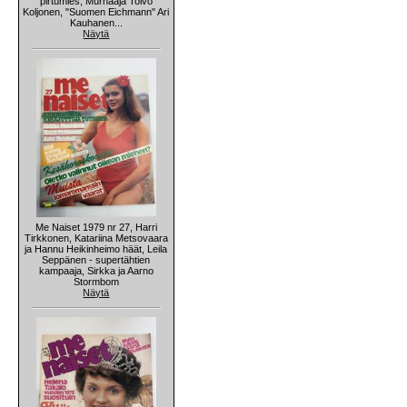
pirtumies, Murhaaja Toivo
Koljonen, "Suomen Eichmann" Ari
Kauhanen...
Näytä
Me Naiset 1979 nr 27, Harri
Tirkkonen, Katariina Metsovaara
ja Hannu Heikinheimo häät, Leila
Seppänen - supertähtien
kampaaja, Sirkka ja Aarno
Stormbom
Näytä