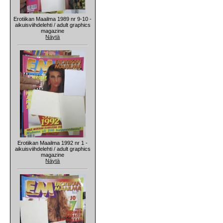
Erotiikan Maailma 1989 nr 9-10 -
aikuisviihdelehti / adult graphics
magazine
Näytä
Erotiikan Maailma 1992 nr 1 -
aikuisviihdelehti / adult graphics
magazine
Näytä