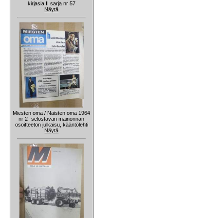
kirjasia II sarja nr 57
Näytä
Miesten oma / Naisten oma 1964
nr 2 -selostavan mainonnan
osoitteeton julkaisu, kääntölehti
Näytä