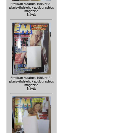
Erotiikan Maailma 1995 nr 8 -
aikuisviihdelehti / adult graphics
magazine
Näytä
Erotiikan Maailma 1996 nr 2 -
aikuisviihdelehti / adult graphics
magazine
Näytä