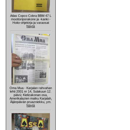
Atlas Copco Cobra BBM 47 L
moottoriporakone ja -kanki -
Hoito-ohjekirja ja varaosat
Näytä
Oma Mua - Karjalan rahvahan
lehti 2001 nr 14, Sulakuun 12.
päivü; Kielizakonan osa,
Amerikalazien matku Karjalah,
Äijänpäivän pruazniekku, ym.
Näytä