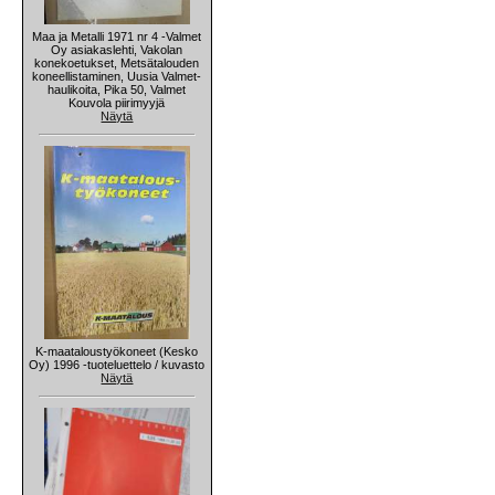
Maa ja Metalli 1971 nr 4 -Valmet
Oy asiakaslehti, Vakolan
konekoetukset, Metsätalouden
koneellistaminen, Uusia Valmet-
haulikoita, Pika 50, Valmet
Kouvola piirimyyjä
Näytä
K-maataloustyökoneet (Kesko
Oy) 1996 -tuoteluettelo / kuvasto
Näytä