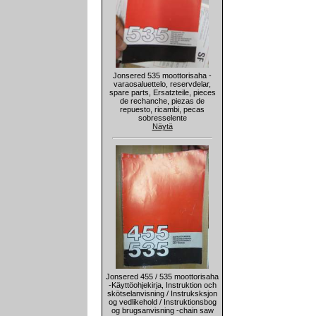
Jonsered 535 moottorisaha -
varaosaluettelo, reservdelar,
spare parts, Ersatzteile, pieces
de rechanche, piezas de
repuesto, ricambi, pecas
sobresselente
Näytä
Jonsered 455 / 535 moottorisaha
-Käyttöohjekirja, Instruktion och
skötselanvisning / Instruksksjon
og vedlikehold / Instruktionsbog
og brugsanvisning -chain saw