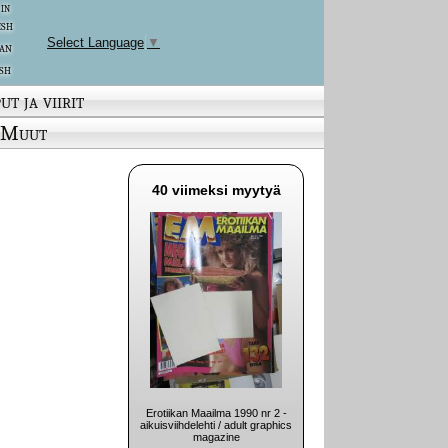
 in
ish
Select Language
▼
an
sh
ut ja viirit
Muut
40 viimeksi myytyä
Erotiikan Maailma 1990 nr 2 -
aikuisviihdelehti / adult graphics
magazine