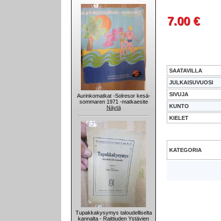
7.00 €
SAATAVILLA
JULKAISUVUOSI
SIVUJA
Aurinkomatkat -Solresor kesä-
sommaren 1971 -matkaesite
KUNTO
Näytä
KIELET
KATEGORIA
Tupakkakysymys taloudelliselta
kannalta - Raittiuden Ystävien