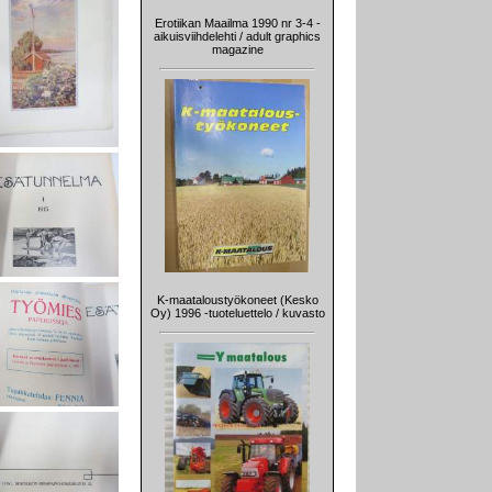
Erotiikan Maailma 1990 nr 3-4 -
aikuisviihdelehti / adult graphics
magazine
K-maataloustyökoneet (Kesko
Oy) 1996 -tuoteluettelo / kuvasto