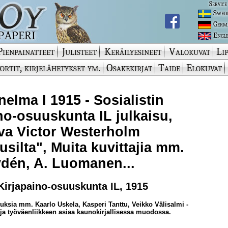
Service
Swed
Germ
Engli
Pienpainatteet
Julisteet
Keräilyesineet
Valokuvat
Lip
ortit, kirjelähetykset ym.
Osakekirjat
Taide
Elokuvat
elma I 1915 - Sosialistin
no-osuuskunta IL julkaisu,
va Victor Westerholm
silta", Muita kuvittajia mm.
dén, A. Luomanen...
 Kirjapaino-osuuskunta IL, 1915
tuksia mm. Kaarlo Uskela, Kasperi Tanttu, Veikko Välisalmi -
ja työväenliikkeen asiaa kaunokirjallisessa muodossa.