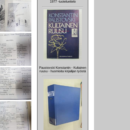
1977 -tuoteluettelo
Paustovski Konstantin - Kultainen
ruusu - huomioita kirjailijan työstä