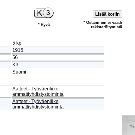
Lisää koriin
* Ostaminen ei vaadi
* Hyvä
rekisteröitymistä
5 kpl
1915
56
K3
Suomi
Aatteet - Työväenliike,
ammattiyhdistystoiminta
Aatteet - Työväenliike,
ammattiyhdistystoiminta