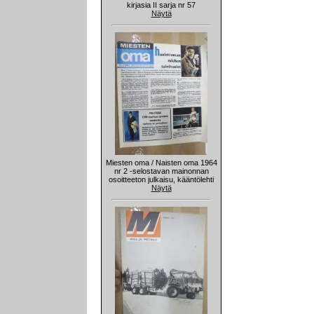
kirjasia II sarja nr 57
Näytä
Miesten oma / Naisten oma 1964
nr 2 -selostavan mainonnan
osoitteeton julkaisu, kääntölehti
Näytä