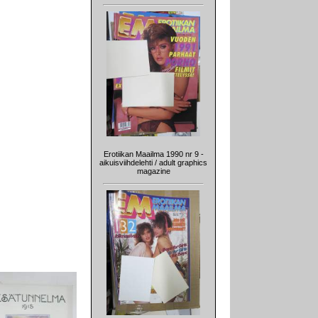
Erotiikan Maailma 1990 nr 9 -
aikuisviihdelehti / adult graphics
magazine