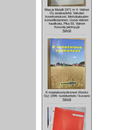
Maa ja Metalli 1971 nr 4 -Valmet
Oy asiakaslehti, Vakolan
konekoetukset, Metsätalouden
koneellistaminen, Uusia Valmet-
haulikoita, Pika 50, Valmet
Kouvola piirimyyjä
Näytä
K-maataloustyökoneet (Kesko
Oy) 1996 -tuoteluettelo / kuvasto
Näytä