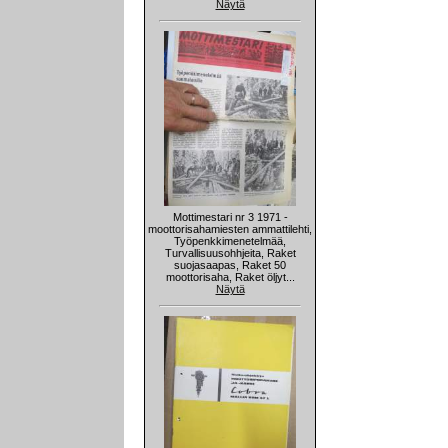
Näytä
Mottimestari nr 3 1971 -
moottorisahamiesten ammattilehti,
Työpenkkimenetelmää,
Turvallisuusohhjeita, Raket
suojasaapas, Raket 50
moottorisaha, Raket öljyt...
Näytä