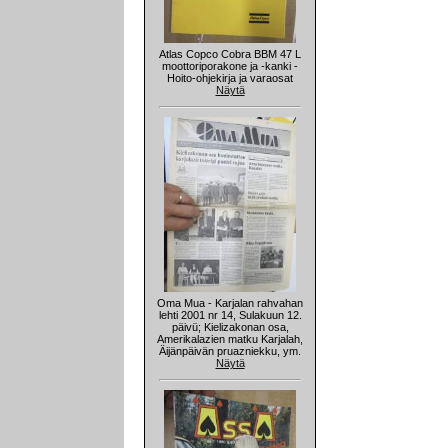
Atlas Copco Cobra BBM 47 L
moottoriporakone ja -kanki -
Hoito-ohjekirja ja varaosat
Näytä
Oma Mua - Karjalan rahvahan
lehti 2001 nr 14, Sulakuun 12.
päivü; Kielizakonan osa,
Amerikalazien matku Karjalah,
Äijänpäivän pruazniekku, ym.
Näytä