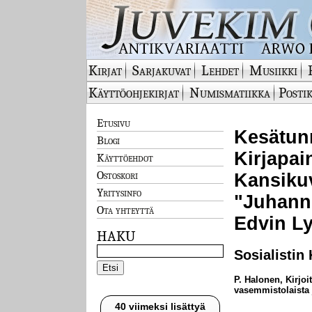
Kirjat
Sarjakuvat
Lehdet
Musiikki
Käyttöohjekirjat
Numismatiikka
Postik
Etusivu
Kesätunn
Blogi
Kirjapai
Käyttöehdot
Ostoskori
Kansiku
Yritysinfo
"Juhannu
Ota yhteyttä
Edvin Ly
HAKU
Sosialistin
P. Halonen, Kirjoi
vasemmistolaista 
40 viimeksi lisättyä