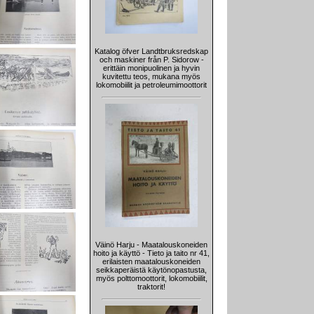
Katalog öfver Landtbruksredskap
och maskiner från P. Sidorow -
erittäin monipuolinen ja hyvin
kuvitettu teos, mukana myös
lokomobiilit ja petroleumimoottorit
Väinö Harju - Maatalouskoneiden
hoito ja käyttö - Tieto ja taito nr 41,
erilaisten maatalouskoneiden
seikkaperäistä käytönopastusta,
myös polttomoottorit, lokomobiilit,
traktorit!