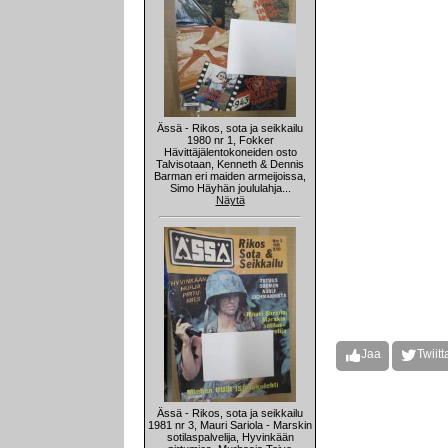
Ässä - Rikos, sota ja seikkailu
1980 nr 1, Fokker
Hävittäjälentokoneiden osto
Talvisotaan, Kenneth & Dennis
Barman eri maiden armeijoissa,
Simo Häyhän joululahja...
Näytä
Jaa
Twiitt
Ässä - Rikos, sota ja seikkailu
1981 nr 3, Mauri Sariola - Marskin
sotilaspalvelija, Hyvinkään