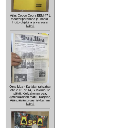
Atlas Copco Cobra BBM 47 L
moottoriporakone ja -kanki -
Hoito-ohjekirja ja varaosat
Näytä
Oma Mua - Karjalan rahvahan
lehti 2001 nr 14, Sulakuun 12.
päivü; Kielizakonan osa,
Amerikalazien matku Karjalah,
Äijänpäivän pruazniekku, ym.
Näytä