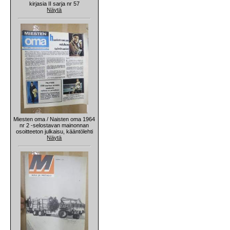
kirjasia II sarja nr 57
Näytä
Miesten oma / Naisten oma 1964
nr 2 -selostavan mainonnan
osoitteeton julkaisu, kääntölehti
Näytä