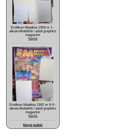
Erotiikan Maailma 1993 nr 1 -
aikuisviihdelehti / adult graphics
magazine
Näytä
Erotiikan Maailma 1992 nr 8-9 -
aikuisviihdelehti / adult graphics
magazine
Näytä
Näytä kaikki