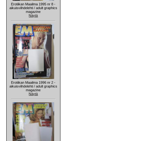
Erotiikan Maailma 1995 nr 8 -
aikuisviihdelehti / adult graphics
magazine
Näytä
Erotiikan Maailma 1996 nr 2 -
aikuisviihdelehti / adult graphics
magazine
Näytä