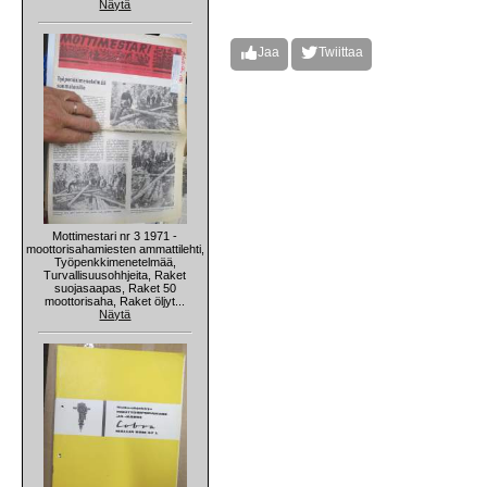
Näytä
Jaa
Twiittaa
Mottimestari nr 3 1971 -
moottorisahamiesten ammattilehti,
Työpenkkimenetelmää,
Turvallisuusohhjeita, Raket
suojasaapas, Raket 50
moottorisaha, Raket öljyt...
Näytä