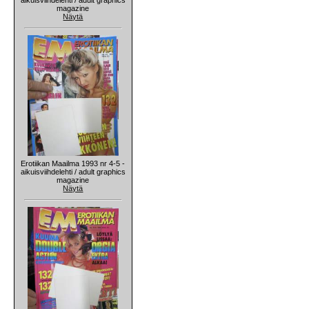
magazine
Näytä
Erotiikan Maailma 1993 nr 4-5 -
aikuisviihdelehti / adult graphics
magazine
Näytä