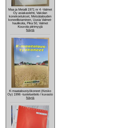
Maa ja Metalli 1971 nr 4 -Valmet
Oy asiakaslehti, Vakolan
konekoetukset, Metsätalouden
koneellistaminen, Uusia Valmet-
haulikoita, Pika 50, Valmet
Kouvola piirimyyjä
Näytä
K-maataloustyökoneet (Kesko
Oy) 1996 -tuoteluettelo / kuvasto
Näytä