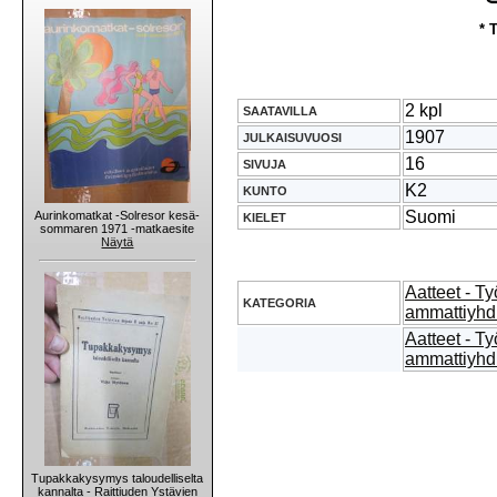
* 
2 kpl
SAATAVILLA
1907
JULKAISUVUOSI
16
SIVUJA
K2
KUNTO
Suomi
Aurinkomatkat -Solresor kesä-
KIELET
sommaren 1971 -matkaesite
Näytä
Aatteet - Ty
KATEGORIA
ammattiyhdi
Aatteet - Ty
ammattiyhdi
Tupakkakysymys taloudelliselta
kannalta - Raittiuden Ystävien