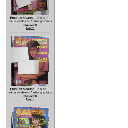
Erotiikan Maailma 1990 nr 2 -
aikuisviihdelehti / adult graphics
magazine
Näytä
Erotiikan Maailma 1990 nr 9 -
aikuisviihdelehti / adult graphics
magazine
Näytä