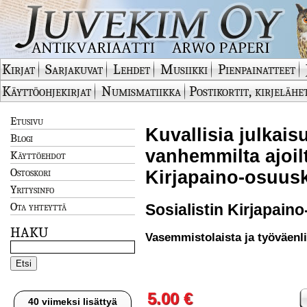
Kirjat
Sarjakuvat
Lehdet
Musiikki
Pienpainatteet
Käyttöohjekirjat
Numismatiikka
Postikortit, kirjelähe
Etusivu
Kuvallisia julkais
Blogi
vanhemmilta ajoilt
Käyttöehdot
Ostoskori
Kirjapaino-osuusk
Yritysinfo
Ota yhteyttä
Sosialistin Kirjapain
HAKU
Vasemmistolaista ja työväenli
5.00 €
40 viimeksi lisättyä