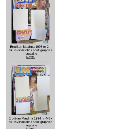
Erotiikan Maailma 1995 nr 2 -
aikuisviihdelehti / adult graphics
magazine
Näytä
Erotiikan Maailma 1994 nr 4-5 -
aikuisviihdelehti / adult graphics
magazine
Näytä