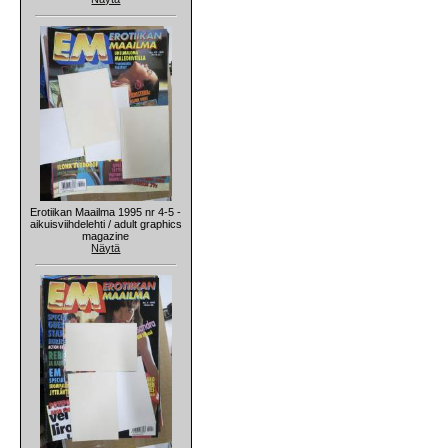
Erotiikan Maailma 1995 nr 4-5 -
aikuisviihdelehti / adult graphics
magazine
Näytä