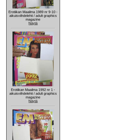
Erotiikan Maailma 1989 nr 9-10 -
aikuisviihdelehti / adult graphics
magazine
Näytä
Erotiikan Maailma 1992 nr 1 -
aikuisviihdelehti / adult graphics
magazine
Näytä