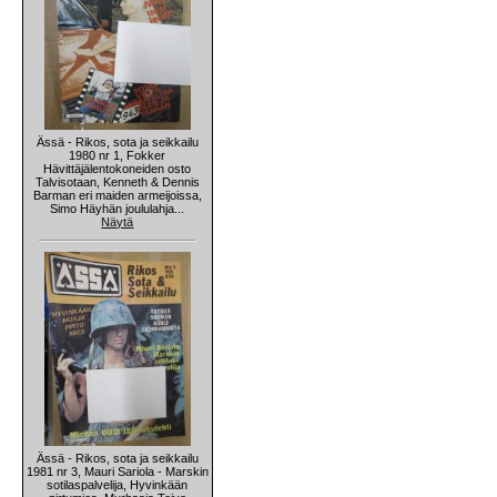
Ässä - Rikos, sota ja seikkailu
1980 nr 1, Fokker
Hävittäjälentokoneiden osto
Talvisotaan, Kenneth & Dennis
Barman eri maiden armeijoissa,
Simo Häyhän joululahja...
Näytä
Ässä - Rikos, sota ja seikkailu
1981 nr 3, Mauri Sariola - Marskin
sotilaspalvelija, Hyvinkään