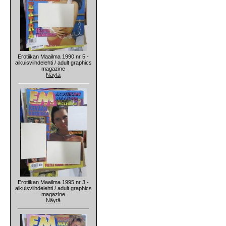
Erotiikan Maailma 1990 nr 5 -
aikuisviihdelehti / adult graphics
magazine
Näytä
Erotiikan Maailma 1995 nr 3 -
aikuisviihdelehti / adult graphics
magazine
Näytä