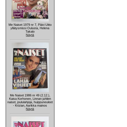
Me Naiset 1979 nr 7, Päivi Uitto
yllätysmissi Oulusta, Helena
Takalo
Näytä
Me Naiset 1986 nr 49 (2.12.),
Kaisa Korhonen, Linnan juhlien
naiset, joululahjoja, huippuneuleet
- Krizian, Aarikka mainos
Näytä