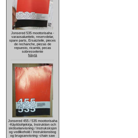
Jonsered 535 moottorisaha -
varaosaluettelo, reservdelar,
spare parts, Ersatzteile, pieces
de rechanche, piezas de
repuesto, ricambi, pecas
sobresselente
Näytä
Jonsered 455 / 535 moottorisaha
-Käyttöohjekirja, Instruktion och
skötselanvisning / Instruksksjon
og vedlikehold / Instruktionsbog
og brugsanvisning -chain saw