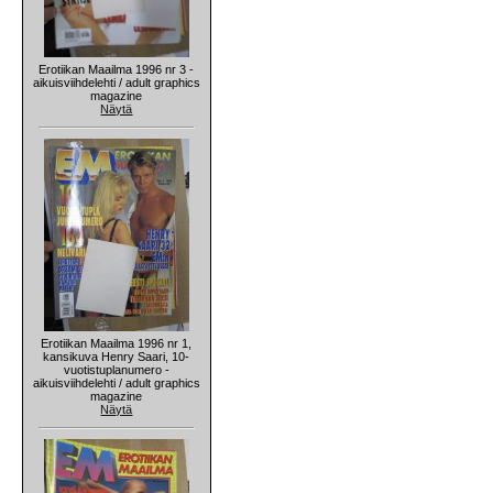
Erotiikan Maailma 1996 nr 3 -
aikuisviihdelehti / adult graphics
magazine
Näytä
Erotiikan Maailma 1996 nr 1,
kansikuva Henry Saari, 10-
vuotistuplanumero -
aikuisviihdelehti / adult graphics
magazine
Näytä