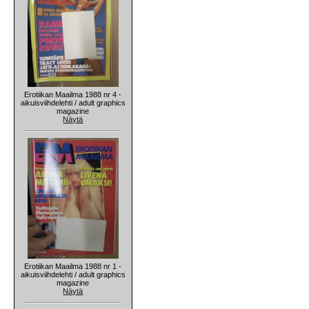
Erotiikan Maailma 1988 nr 4 -
aikuisviihdelehti / adult graphics
magazine
Näytä
Erotiikan Maailma 1988 nr 1 -
aikuisviihdelehti / adult graphics
magazine
Näytä