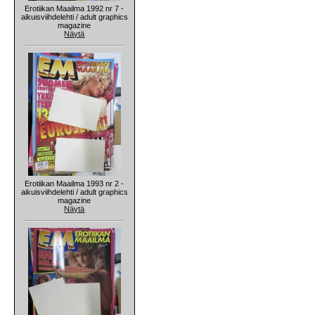
Erotiikan Maailma 1992 nr 7 -
aikuisviihdelehti / adult graphics
magazine
Näytä
Erotiikan Maailma 1993 nr 2 -
aikuisviihdelehti / adult graphics
magazine
Näytä