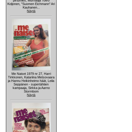
pirtumies, Murhaaja Toivo
Koljonen, "Suomen Eichmann" Ari
Kauhanen...
Näytä
Me Naiset 1979 nr 27, Harri
Tirkkonen, Katariina Metsovaara
ja Hannu Heikinheimo häät, Leila
Seppänen - supertähtien
kampaaja, Sirkka ja Aarno
Stormbom
Näytä