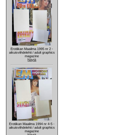
Erotiikan Maailma 1995 nr 2 -
aikuisviihdelehti / adult graphics
magazine
Näytä
Erotiikan Maailma 1994 nr 4-5 -
aikuisviihdelehti / adult graphics
magazine
Näytä