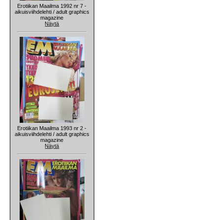
Erotiikan Maailma 1992 nr 7 -
aikuisviihdelehti / adult graphics
magazine
Näytä
Erotiikan Maailma 1993 nr 2 -
aikuisviihdelehti / adult graphics
magazine
Näytä