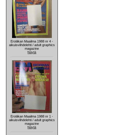
Erotiikan Maailma 1988 nr 4 -
aikuisviihdelehti / adult graphics
magazine
Näytä
Erotiikan Maailma 1988 nr 1 -
aikuisviihdelehti / adult graphics
magazine
Näytä