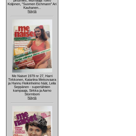
pirtumies, Murhaaja Toivo
Koljonen, "Suomen Eichmann" Ari
Kauhanen...
Näytä
Me Naiset 1979 nr 27, Harri
Tirkkonen, Katariina Metsovaara
ja Hannu Heikinheimo häät, Leila
Seppänen - supertähtien
kampaaja, Sirkka ja Aarno
Stormbom
Näytä