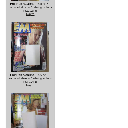
Erotiikan Maailma 1995 nr 8 -
aikuisviihdelehti / adult graphics
magazine
Näytä
Erotiikan Maailma 1996 nr 2 -
aikuisviihdelehti / adult graphics
magazine
Näytä