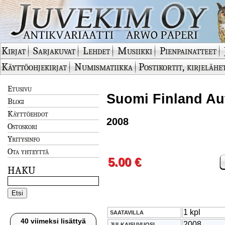
Kirjat
Sarjakuvat
Lehdet
Musiikki
Pienpainatteet
Käyttöohjekirjat
Numismatiikka
Postikortit, kirjelähe
Etusivu
Suomi Finland Auto
Blogi
Käyttöehdot
2008
Ostoskori
Yritysinfo
Ota yhteyttä
5.00 €
HAKU
1 kpl
SAATAVILLA
40 viimeksi lisättyä
2008
JULKAISUVUOSI