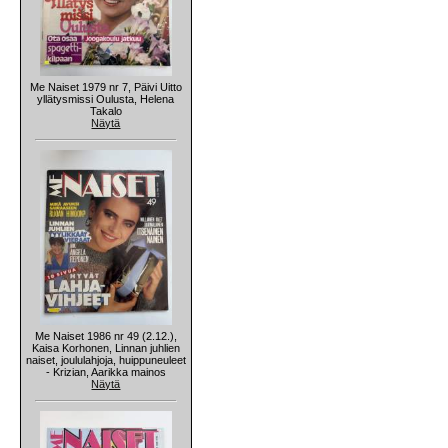
Me Naiset 1979 nr 7, Päivi Uitto
yllätysmissi Oulusta, Helena
Takalo
Näytä
Me Naiset 1986 nr 49 (2.12.),
Kaisa Korhonen, Linnan juhlien
naiset, joululahjoja, huippuneuleet
- Krizian, Aarikka mainos
Näytä