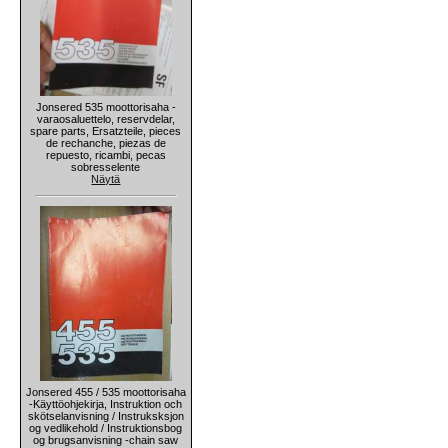
Jonsered 535 moottorisaha -
varaosaluettelo, reservdelar,
spare parts, Ersatzteile, pieces
de rechanche, piezas de
repuesto, ricambi, pecas
sobresselente
Näytä
Jonsered 455 / 535 moottorisaha
-Käyttöohjekirja, Instruktion och
skötselanvisning / Instruksksjon
og vedlikehold / Instruktionsbog
og brugsanvisning -chain saw