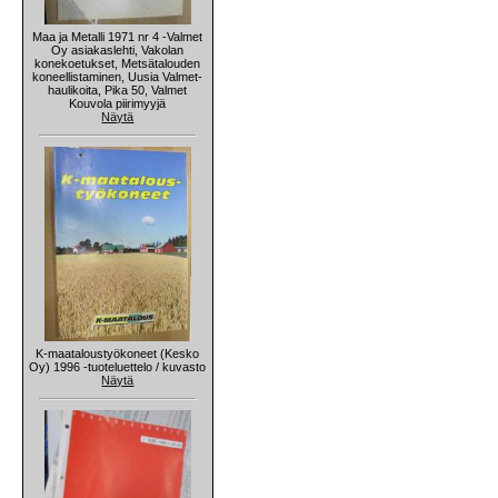
Maa ja Metalli 1971 nr 4 -Valmet
Oy asiakaslehti, Vakolan
konekoetukset, Metsätalouden
koneellistaminen, Uusia Valmet-
haulikoita, Pika 50, Valmet
Kouvola piirimyyjä
Näytä
K-maataloustyökoneet (Kesko
Oy) 1996 -tuoteluettelo / kuvasto
Näytä