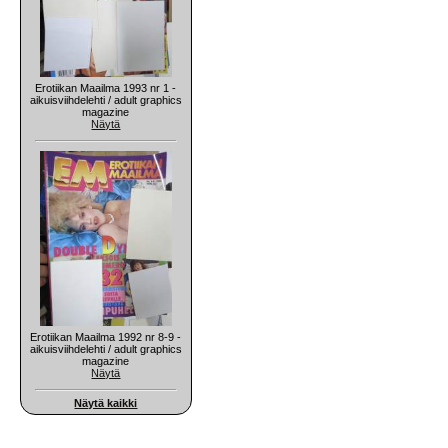
Erotiikan Maailma 1993 nr 1 -
aikuisviihdelehti / adult graphics
magazine
Näytä
Erotiikan Maailma 1992 nr 8-9 -
aikuisviihdelehti / adult graphics
magazine
Näytä
Näytä kaikki