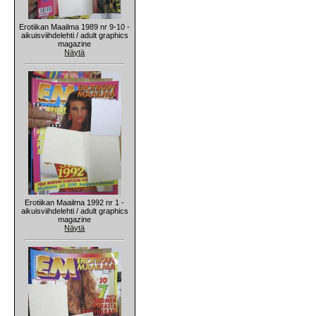
Erotiikan Maailma 1989 nr 9-10 -
aikuisviihdelehti / adult graphics
magazine
Näytä
Erotiikan Maailma 1992 nr 1 -
aikuisviihdelehti / adult graphics
magazine
Näytä