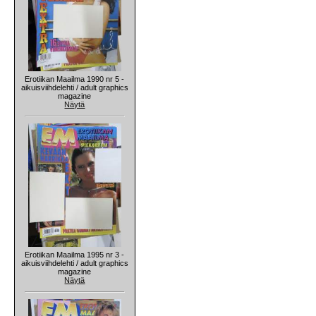
Erotiikan Maailma 1990 nr 5 -
aikuisviihdelehti / adult graphics
magazine
Näytä
Erotiikan Maailma 1995 nr 3 -
aikuisviihdelehti / adult graphics
magazine
Näytä