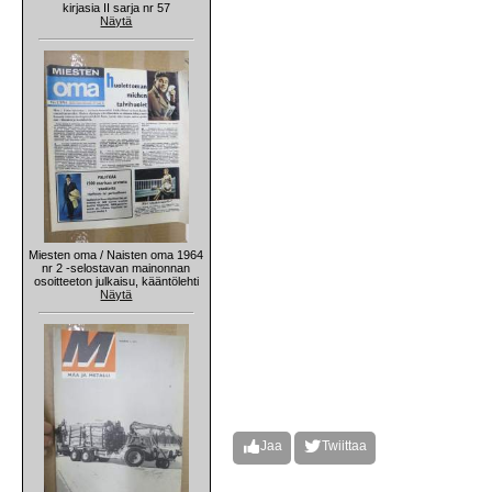
kirjasia II sarja nr 57
Näytä
Miesten oma / Naisten oma 1964
nr 2 -selostavan mainonnan
osoitteeton julkaisu, kääntölehti
Näytä
Jaa
Twiittaa