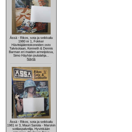
Ässä - Rikos, sota ja seikkailu
1980 nr 1, Fokker
Hävittäjälentokoneiden osto
Talvisotaan, Kenneth & Dennis
Barman eri maiden armeijoissa,
Simo Häyhän joululahja...
Näytä
Ässä - Rikos, sota ja seikkailu
1981 nr 3, Mauri Sariola - Marskin
sotilaspalvelija, Hyvinkään