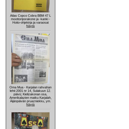
Atlas Copco Cobra BBM 47 L
moottoriporakone ja -kanki -
Hoito-ohjekirja ja varaosat
Näytä
Oma Mua - Karjalan rahvahan
lehti 2001 nr 14, Sulakuun 12.
päivü; Kielizakonan osa,
Amerikalazien matku Karjalah,
Äijänpäivän pruazniekku, ym.
Näytä