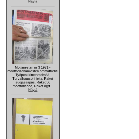
Näytä
Mottimestari nr 3 1971 -
moottorisahamiesten ammattilehti,
Työpenkkimenetelmää,
Turvallisuusohhjeita, Raket
suojasaapas, Raket 50
moottorisaha, Raket öljyt...
Näytä