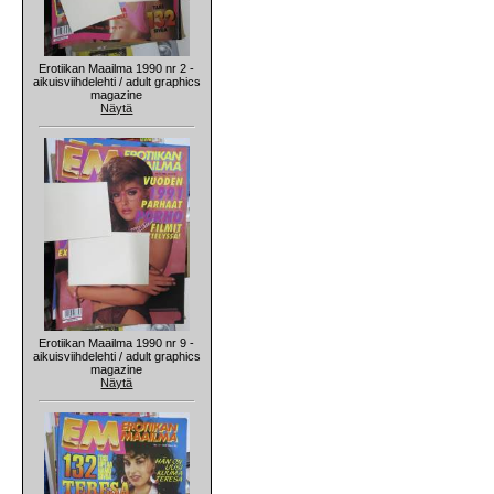
Erotiikan Maailma 1990 nr 2 -
aikuisviihdelehti / adult graphics
magazine
Näytä
Erotiikan Maailma 1990 nr 9 -
aikuisviihdelehti / adult graphics
magazine
Näytä