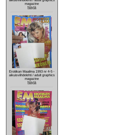
magazine
Näytä
Erotiikan Maailma 1993 nr 4-5 -
aikuisviihdelehti / adult graphics
magazine
Näytä