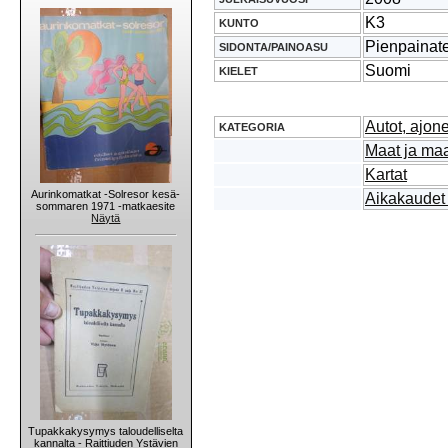
K3
KUNTO
Pienpainat
SIDONTA/PAINOASU
Suomi
KIELET
Autot, ajon
KATEGORIA
Maat ja ma
Kartat
Aurinkomatkat -Solresor kesä-
Aikakaudet 
sommaren 1971 -matkaesite
Näytä
Tupakkakysymys taloudelliselta
kannalta - Raittiuden Ystävien