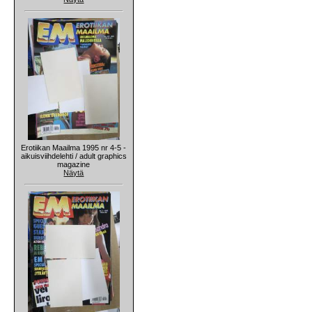
Erotiikan Maailma 1995 nr 4-5 -
aikuisviihdelehti / adult graphics
magazine
Näytä