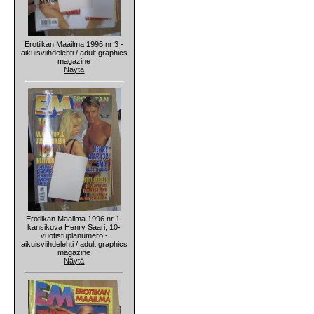
Erotiikan Maailma 1996 nr 3 -
aikuisviihdelehti / adult graphics
magazine
Näytä
Erotiikan Maailma 1996 nr 1,
kansikuva Henry Saari, 10-
vuotistuplanumero -
aikuisviihdelehti / adult graphics
magazine
Näytä