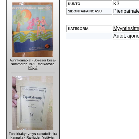
K3
KUNTO
Pienpainat
SIDONTA/PAINOASU
Myyntiesitt
KATEGORIA
Autot, ajone
Aurinkomatkat -Solresor kesä-
sommaren 1971 -matkaesite
Näytä
Tupakkakysymys taloudelliselta
kannalta - Raittiuden Ystävien