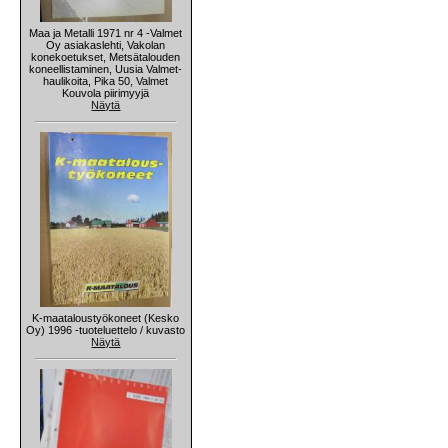
Maa ja Metalli 1971 nr 4 -Valmet
Oy asiakaslehti, Vakolan
konekoetukset, Metsätalouden
koneellistaminen, Uusia Valmet-
haulikoita, Pika 50, Valmet
Kouvola piirimyyjä
Näytä
K-maataloustyökoneet (Kesko
Oy) 1996 -tuoteluettelo / kuvasto
Näytä