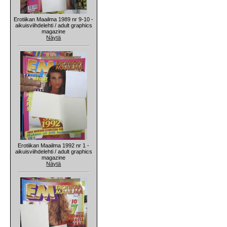
Erotiikan Maailma 1989 nr 9-10 -
aikuisviihdelehti / adult graphics
magazine
Näytä
Erotiikan Maailma 1992 nr 1 -
aikuisviihdelehti / adult graphics
magazine
Näytä