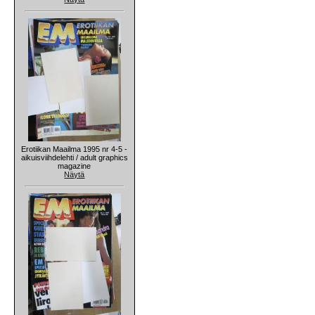
Erotiikan Maailma 1995 nr 4-5 -
aikuisviihdelehti / adult graphics
magazine
Näytä