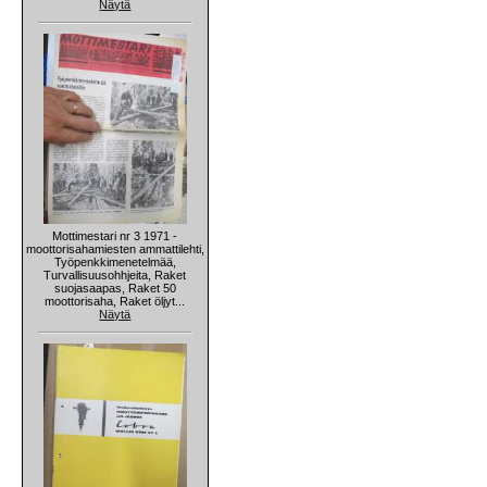
Näytä
Mottimestari nr 3 1971 -
moottorisahamiesten ammattilehti,
Työpenkkimenetelmää,
Turvallisuusohhjeita, Raket
suojasaapas, Raket 50
moottorisaha, Raket öljyt...
Näytä