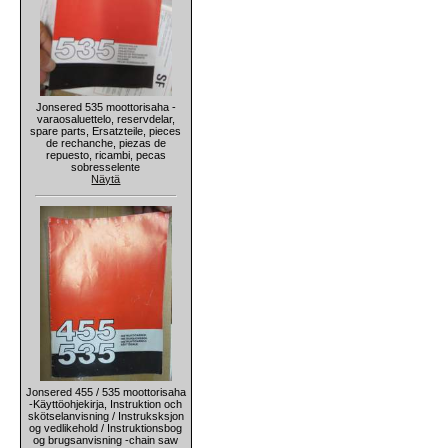
Jonsered 535 moottorisaha -
varaosaluettelo, reservdelar,
spare parts, Ersatzteile, pieces
de rechanche, piezas de
repuesto, ricambi, pecas
sobresselente
Näytä
Jonsered 455 / 535 moottorisaha
-Käyttöohjekirja, Instruktion och
skötselanvisning / Instruksksjon
og vedlikehold / Instruktionsbog
og brugsanvisning -chain saw