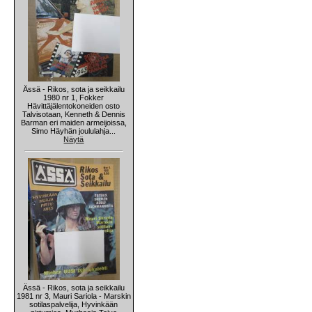
Ässä - Rikos, sota ja seikkailu
1980 nr 1, Fokker
Hävittäjälentokoneiden osto
Talvisotaan, Kenneth & Dennis
Barman eri maiden armeijoissa,
Simo Häyhän joululahja...
Näytä
Ässä - Rikos, sota ja seikkailu
1981 nr 3, Mauri Sariola - Marskin
sotilaspalvelija, Hyvinkään