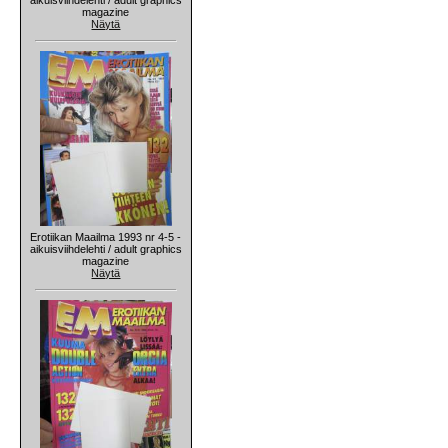
magazine
Näytä
Erotiikan Maailma 1993 nr 4-5 -
aikuisviihdelehti / adult graphics
magazine
Näytä