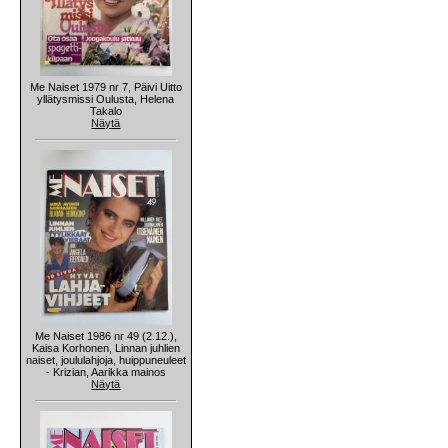
Me Naiset 1979 nr 7, Päivi Uitto
yllätysmissi Oulusta, Helena
Takalo
Näytä
Me Naiset 1986 nr 49 (2.12.),
Kaisa Korhonen, Linnan juhlien
naiset, joululahjoja, huippuneuleet
- Krizian, Aarikka mainos
Näytä