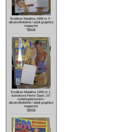
Erotiikan Maailma 1996 nr 3 -
aikuisviihdelehti / adult graphics
magazine
Näytä
Erotiikan Maailma 1996 nr 1,
kansikuva Henry Saari, 10-
vuotistuplanumero -
aikuisviihdelehti / adult graphics
magazine
Näytä