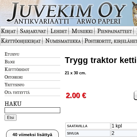
Kirjat
Sarjakuvat
Lehdet
Musiikki
Pienpainatteet
Käyttöohjekirjat
Numismatiikka
Postikortit, kirjelähe
Etusivu
Trygg traktor kett
Blogi
Käyttöehdot
21 x 30 cm.
Ostoskori
Yritysinfo
Ota yhteyttä
2.00 €
HAKU
1 kpl
SAATAVILLA
2
SIVUJA
40 viimeksi lisättyä