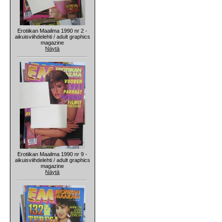
Erotiikan Maailma 1990 nr 2 -
aikuisviihdelehti / adult graphics
magazine
Näytä
Erotiikan Maailma 1990 nr 9 -
aikuisviihdelehti / adult graphics
magazine
Näytä