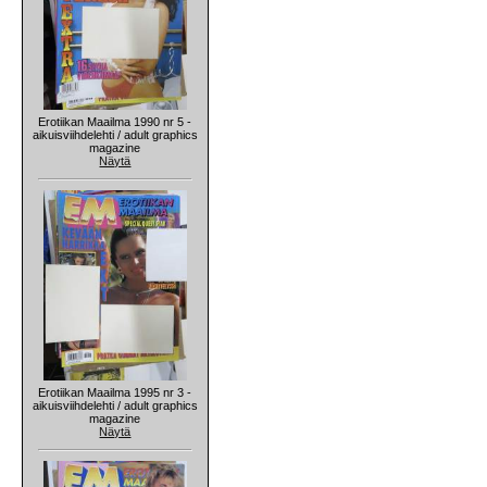
Erotiikan Maailma 1990 nr 5 -
aikuisviihdelehti / adult graphics
magazine
Näytä
Erotiikan Maailma 1995 nr 3 -
aikuisviihdelehti / adult graphics
magazine
Näytä