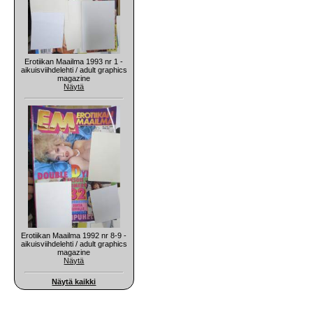
Erotiikan Maailma 1993 nr 1 -
aikuisviihdelehti / adult graphics
magazine
Näytä
Erotiikan Maailma 1992 nr 8-9 -
aikuisviihdelehti / adult graphics
magazine
Näytä
Näytä kaikki