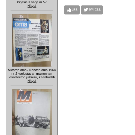
kirjasia II sarja nr 57
Näytä
Jaa
Twiittaa
Miesten oma / Naisten oma 1964
nr 2 -selostavan mainonnan
osoitteeton julkaisu, kääntölehti
Näytä