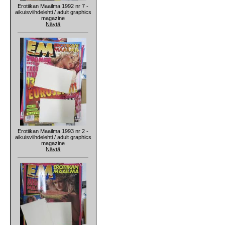
Erotiikan Maailma 1992 nr 7 -
aikuisviihdelehti / adult graphics
magazine
Näytä
Erotiikan Maailma 1993 nr 2 -
aikuisviihdelehti / adult graphics
magazine
Näytä