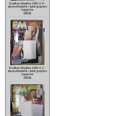
Erotiikan Maailma 1995 nr 8 -
aikuisviihdelehti / adult graphics
magazine
Näytä
Erotiikan Maailma 1996 nr 2 -
aikuisviihdelehti / adult graphics
magazine
Näytä