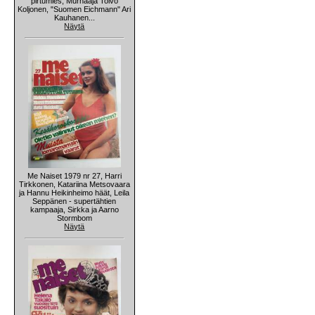
pirtumies, Murhaaja Toivo
Koljonen, "Suomen Eichmann" Ari
Kauhanen...
Näytä
Me Naiset 1979 nr 27, Harri
Tirkkonen, Katariina Metsovaara
ja Hannu Heikinheimo häät, Leila
Seppänen - supertähtien
kampaaja, Sirkka ja Aarno
Stormbom
Näytä