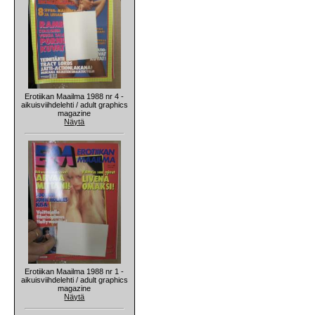
Erotiikan Maailma 1988 nr 4 -
aikuisviihdelehti / adult graphics
magazine
Näytä
Erotiikan Maailma 1988 nr 1 -
aikuisviihdelehti / adult graphics
magazine
Näytä