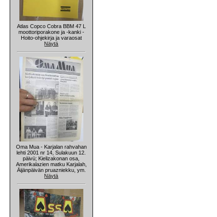
Atlas Copco Cobra BBM 47 L
moottoriporakone ja -kanki -
Hoito-ohjekirja ja varaosat
Näytä
Oma Mua - Karjalan rahvahan
lehti 2001 nr 14, Sulakuun 12.
päivü; Kielizakonan osa,
Amerikalazien matku Karjalah,
Äijänpäivän pruazniekku, ym.
Näytä