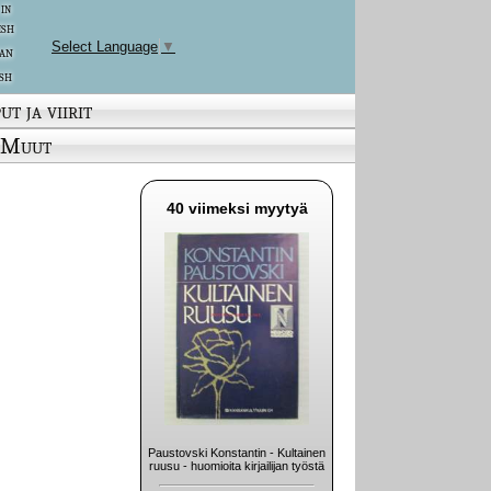
 in
ish
Select Language
▼
an
sh
ut ja viirit
Muut
40 viimeksi myytyä
Paustovski Konstantin - Kultainen
ruusu - huomioita kirjailijan työstä