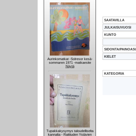
SAATAVILLA
JULKAISUVUOSI
KUNTO
SIDONTA/PAINOAS
KIELET
Aurinkomatkat -Solresor kesä-
sommaren 1971 -matkaesite
Näytä
KATEGORIA
Tupakkakysymys taloudelliselta
kannalta - Raittiuden Ystävien