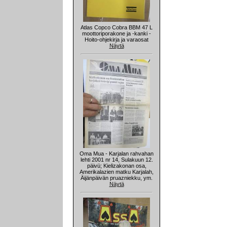
Atlas Copco Cobra BBM 47 L
moottoriporakone ja -kanki -
Hoito-ohjekirja ja varaosat
Näytä
Oma Mua - Karjalan rahvahan
lehti 2001 nr 14, Sulakuun 12.
päivü; Kielizakonan osa,
Amerikalazien matku Karjalah,
Äijänpäivän pruazniekku, ym.
Näytä