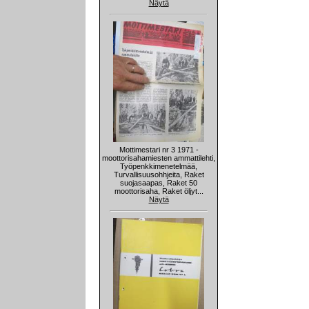
Näytä
Mottimestari nr 3 1971 -
moottorisahamiesten ammattilehti,
Työpenkkimenetelmää,
Turvallisuusohhjeita, Raket
suojasaapas, Raket 50
moottorisaha, Raket öljyt...
Näytä