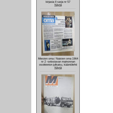
kirjasia II sarja nr 57
Näytä
Miesten oma / Naisten oma 1964
nr 2 -selostavan mainonnan
osoitteeton julkaisu, kääntölehti
Näytä