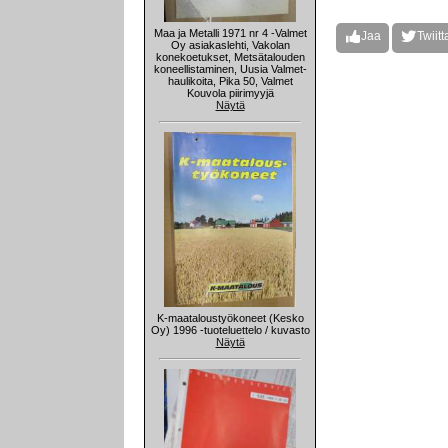
Maa ja Metalli 1971 nr 4 -Valmet
Jaa
Twiitt
Oy asiakaslehti, Vakolan
konekoetukset, Metsätalouden
koneellistaminen, Uusia Valmet-
haulikoita, Pika 50, Valmet
Kouvola piirimyyjä
Näytä
K-maataloustyökoneet (Kesko
Oy) 1996 -tuoteluettelo / kuvasto
Näytä