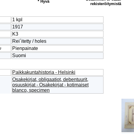
* Hyvä
rekisteröitymistä
1 kpl
1917
K3
Rei´itetty / holes
Pienpainate
U
Suomi
Paikkakuntahistoria - Helsinki
Osakekirjat, obligaatiot, debentuurit,
osuuskirjat - Osakekirjat - kotimaiset
blanco, specimen