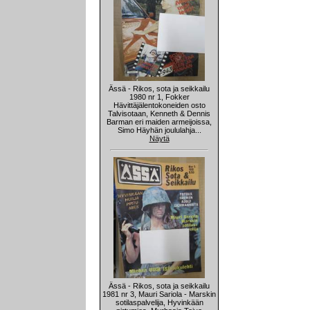
Ässä - Rikos, sota ja seikkailu
1980 nr 1, Fokker
Hävittäjälentokoneiden osto
Talvisotaan, Kenneth & Dennis
Barman eri maiden armeijoissa,
Simo Häyhän joululahja...
Näytä
Ässä - Rikos, sota ja seikkailu
1981 nr 3, Mauri Sariola - Marskin
sotilaspalvelija, Hyvinkään