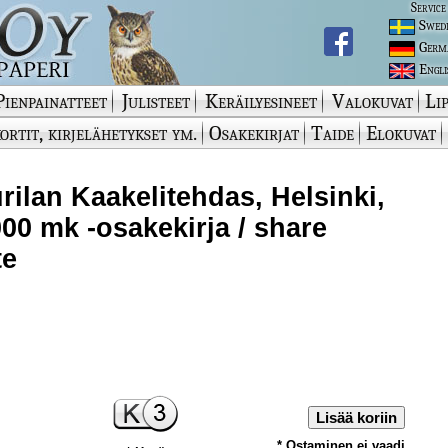
Service
Swed
Germ
Engli
Pienpainatteet
Julisteet
Keräilyesineet
Valokuvat
Lip
ortit, kirjelähetykset ym.
Osakekirjat
Taide
Elokuvat
rilan Kaakelitehdas, Helsinki,
000 mk -osakekirja / share
te
Lisää koriin
* Ostaminen ei vaadi