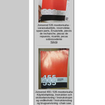
Jonsered 535 moottorisaha -
varaosaluettelo, reservdelar,
spare parts, Ersatzteile, pieces
de rechanche, piezas de
repuesto, ricambi, pecas
sobresselente
Näytä
Jonsered 455 / 535 moottorisaha
-Käyttöohjekirja, Instruktion och
skötselanvisning / Instruksksjon
og vedlikehold / Instruktionsbog
og brugsanvisning -chain saw