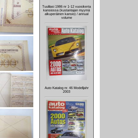
Tuulilasi 1986 nr 1-12 vuosikerta
kansiossa (kustantajan myymä
alkuperäinen kansio) / annual
volume
Auto Katalog nr. 46 Modelljahr
2003