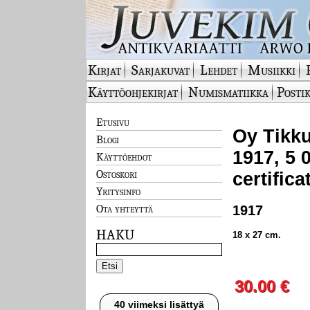
Kirjat
Sarjakuvat
Lehdet
Musiikki
Käyttöohjekirjat
Numismatiikka
Postik
Etusivu
Oy Tikku
Blogi
1917, 5 
Käyttöehdot
Ostoskori
certifica
Yritysinfo
Ota yhteyttä
1917
HAKU
18 x 27 cm.
30.00 €
40 viimeksi lisättyä