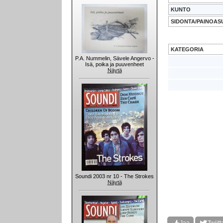
KUNTO
SIDONTA/PAINOAS
KATEGORIA
P.A. Nummelin, Sävele Angervo -
Isä, poika ja puuvenheet
Näytä
Soundi 2003 nr 10 - The Strokes
Näytä
Jaa
Twiitt