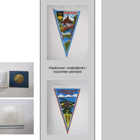
Haukivuori -matkailuviiri /
souvenier pennant