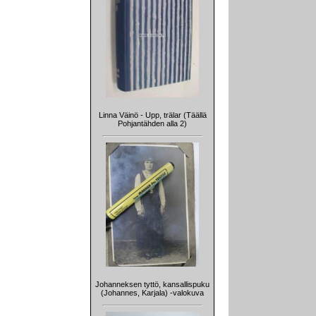
Linna Väinö - Upp, trälar (Täällä
Pohjantähden alla 2)
Johanneksen tyttö, kansallispuku
(Johannes, Karjala) -valokuva