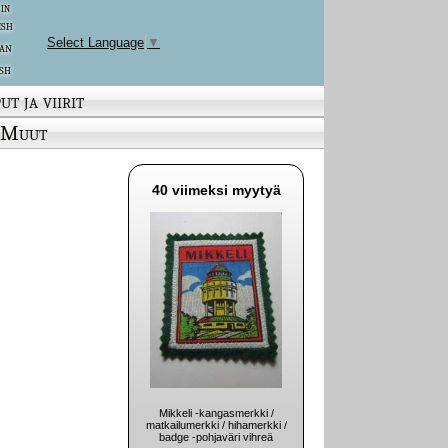
 in
ish
Select Language
▼
an
sh
ut ja viirit
Muut
40 viimeksi myytyä
Mikkeli -kangasmerkki /
matkailumerkki / hihamerkki /
badge -pohjaväri vihreä