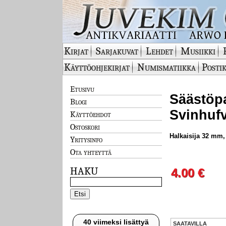
Kirjat
Sarjakuvat
Lehdet
Musiikki
Käyttöohjekirjat
Numismatiikka
Postik
Etusivu
Säästöpa
Blogi
Svinhufv
Käyttöehdot
Ostoskori
Halkaisija 32 mm,
Yritysinfo
Ota yhteyttä
HAKU
4.00 €
40 viimeksi lisättyä
SAATAVILLA