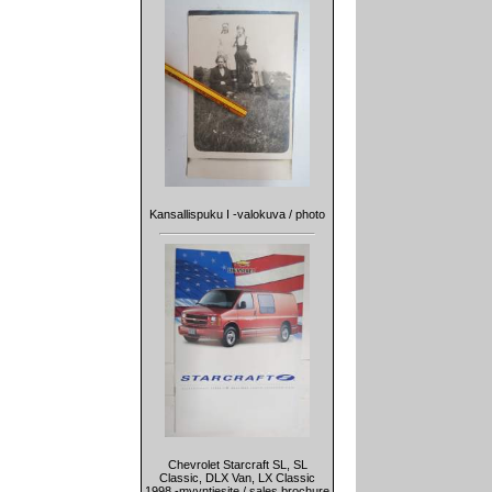
Kansallispuku I -valokuva / photo
Chevrolet Starcraft SL, SL
Classic, DLX Van, LX Classic
1998 -myyntiesite / sales brochure