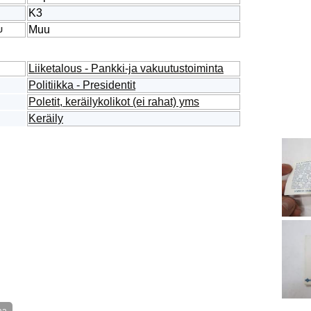
K3
Muu
U
Liiketalous - Pankki-ja vakuutustoiminta
Politiikka - Presidentit
Poletit, keräilykolikot (ei rahat) yms
Keräily
aa