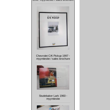
Chevrolet C/K Pickup 1997 -
myyntiesite / sales brochure
Studebaker Lark 1960 -
myyntiesite