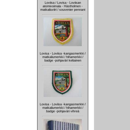
Loviisa / Lovisa - Loviisan
atomivoimala - Hästholmen -
matkailuviiri / souvenier pennant
Lovisa - Loviisa -kangasmerkki /
matkailumerkki / hihamerkki /
badge -pohjaväri keltainen
Lovisa - Loviisa -kangasmerkki /
matkailumerkki / hihamerkki /
badge -pohjaväri vihreä