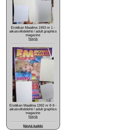
Erotiikan Maailma 1993 nr 1 -
aikuisviihdelehti / adult graphics
magazine
Näytä
Erotiikan Maailma 1992 nr 8-9 -
aikuisviihdelehti / adult graphics
magazine
Näytä
Näytä kaikki