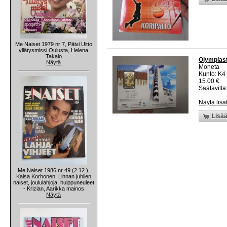
Me Naiset 1979 nr 7, Päivi Uitto
yllätysmissi Oulusta, Helena
Takalo
Olympiast
Näytä
Moneta
Kunto: K4
15.00 €
Saatavilla:
Näytä lisä
Lisää
Me Naiset 1986 nr 49 (2.12.),
Kaisa Korhonen, Linnan juhlien
naiset, joululahjoja, huippuneuleet
- Krizian, Aarikka mainos
Näytä