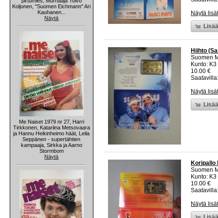
pirtumies, Murhaaja Toivo
Koljonen, "Suomen Eichmann" Ari
Kauhanen...
Näytä lisä
Näytä
Lisää
Hiihto (S
Suomen M
Kunto: K3
10.00 €
Saatavilla:
Näytä lisä
Lisää
Me Naiset 1979 nr 27, Harri
Tirkkonen, Katariina Metsovaara
ja Hannu Heikinheimo häät, Leila
Seppänen - supertähtien
kampaaja, Sirkka ja Aarno
Stormbom
Näytä
Koripallo
Suomen M
Kunto: K3
10.00 €
Saatavilla:
Näytä lisä
Lisää