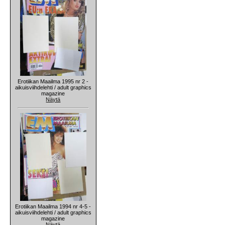
Erotiikan Maailma 1995 nr 2 -
aikuisviihdelehti / adult graphics
magazine
Näytä
Erotiikan Maailma 1994 nr 4-5 -
aikuisviihdelehti / adult graphics
magazine
Näytä