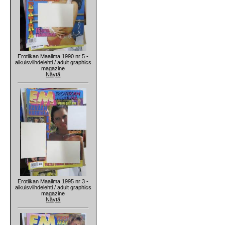
Erotiikan Maailma 1990 nr 5 -
aikuisviihdelehti / adult graphics
magazine
Näytä
Erotiikan Maailma 1995 nr 3 -
aikuisviihdelehti / adult graphics
magazine
Näytä