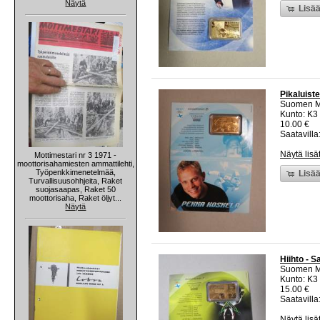
Näytä
Lisää
Pikaluist
Suomen M
Kunto: K3
10.00 €
Saatavilla:
Näytä lisä
Mottimestari nr 3 1971 -
moottorisahamiesten ammattilehti,
Työpenkkimenetelmää,
Lisää
Turvallisuusohhjeita, Raket
suojasaapas, Raket 50
moottorisaha, Raket öljyt...
Näytä
Hiihto - S
Suomen M
Kunto: K3
15.00 €
Saatavilla:
Näytä lisä