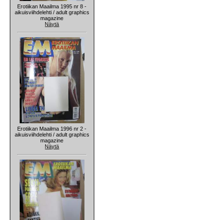
Erotiikan Maailma 1995 nr 8 -
aikuisviihdelehti / adult graphics
magazine
Näytä
Erotiikan Maailma 1996 nr 2 -
aikuisviihdelehti / adult graphics
magazine
Näytä