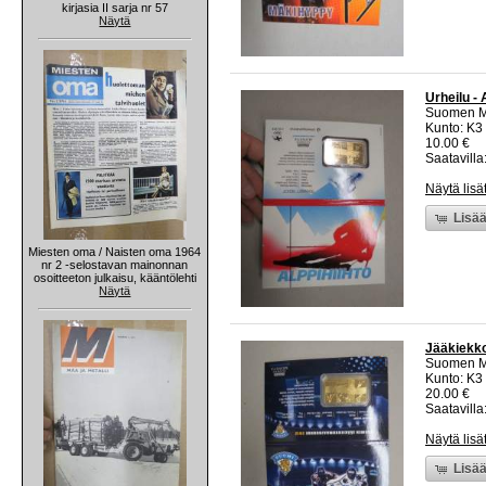
kirjasia II sarja nr 57
Näytä
Urheilu - 
Suomen M
Kunto: K3
10.00 €
Saatavilla:
Näytä lisä
Lisää
Miesten oma / Naisten oma 1964
nr 2 -selostavan mainonnan
osoitteeton julkaisu, kääntölehti
Näytä
Jääkiekko
Suomen M
Kunto: K3
20.00 €
Saatavilla:
Näytä lisä
Lisää