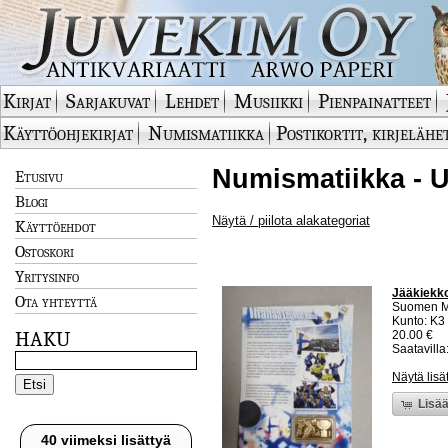
Kirjat
Sarjakuvat
Lehdet
Musiikki
Pienpainatteet
Käyttöohjekirjat
Numismatiikka
Postikortit, kirjelähe
Numismatiikka - U
Etusivu
Blogi
Näytä / piilota alakategoriat
Käyttöehdot
Ostoskori
Yritysinfo
Jääkiekko 
Ota yhteyttä
Suomen M
Kunto: K3
HAKU
20.00 €
Saatavilla:
Näytä lisä
Lisää
40 viimeksi lisättyä