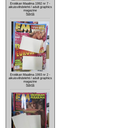
Erotiikan Maailma 1992 nr 7 -
aikuisviihdelehti / adult graphics
magazine
Näytä
Erotiikan Maailma 1993 nr 2 -
aikuisviihdelehti / adult graphics
magazine
Näytä