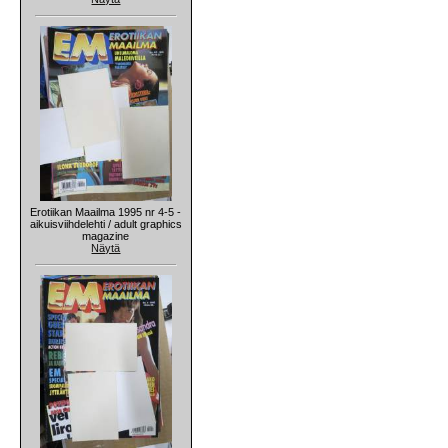
Erotiikan Maailma 1995 nr 4-5 -
aikuisviihdelehti / adult graphics
magazine
Näytä