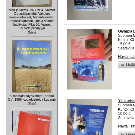
Maa ja Metalli 1971 nr 4 -Valmet
Oy asiakaslehti, Vakolan
konekoetukset, Metsätalouden
koneellistaminen, Uusia Valmet-
haulikoita, Pika 50, Valmet
Kouvola piirimyyjä
Olympia L
Näytä
Suomen M
Kunto: K3
15.00 €
Saatavilla:
Näytä lisä
Lisää
K-maataloustyökoneet (Kesko
Oy) 1996 -tuoteluettelo / kuvasto
Yleisurhei
Näytä
Suomen M
Kunto: K3
10.00 €
Saatavilla:
Näytä lisä
Lisää