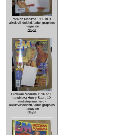
Erotiikan Maailma 1996 nr 3 -
aikuisviihdelehti / adult graphics
magazine
Näytä
Erotiikan Maailma 1996 nr 1,
kansikuva Henry Saari, 10-
vuotistuplanumero -
aikuisviihdelehti / adult graphics
magazine
Näytä