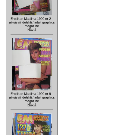
Erotiikan Maailma 1990 nr 2 -
aikuisviihdelehti / adult graphics
magazine
Näytä
Erotiikan Maailma 1990 nr 9 -
aikuisviihdelehti / adult graphics
magazine
Näytä