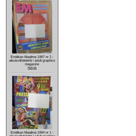
Erotiikan Maailma 1987 nr 2 -
aikuisviihdelehti / adult graphics
magazine
Näytä
Erotiikan Maailma 1994 nr 1 -
aikuisviihdelehti / adult graphics