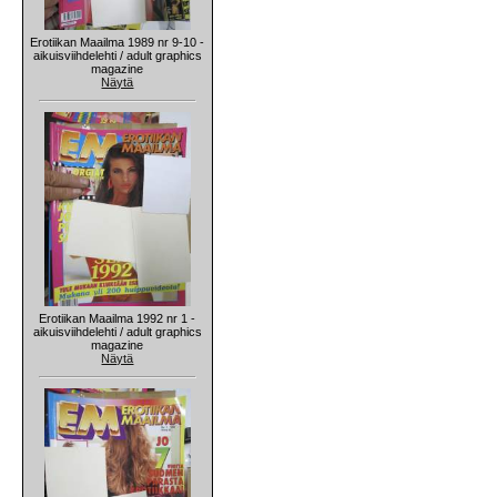
Erotiikan Maailma 1989 nr 9-10 -
aikuisviihdelehti / adult graphics
magazine
Näytä
Erotiikan Maailma 1992 nr 1 -
aikuisviihdelehti / adult graphics
magazine
Näytä