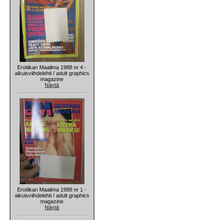
Erotiikan Maailma 1988 nr 4 -
aikuisviihdelehti / adult graphics
magazine
Näytä
Erotiikan Maailma 1988 nr 1 -
aikuisviihdelehti / adult graphics
magazine
Näytä