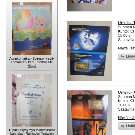
Urheilu - 
Suomen M
Kunto: K3
15.00 €
Saatavilla:
Näytä lisä
Lisää
Aurinkomatkat -Solresor kesä-
sommaren 1971 -matkaesite
Näytä
Urheilu -
Suomen M
Kunto: K3
10.00 €
Saatavilla:
Näytä lisä
Lisää
Tupakkakysymys taloudelliselta
kannalta - Raittiuden Ystävien