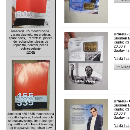
Jonsered 535 moottorisaha -
Urheilu - 
varaosaluettelo, reservdelar,
spare parts, Ersatzteile, pieces
Suomen M
de rechanche, piezas de
Kunto: K3
repuesto, ricambi, pecas
20.00 €
sobresselente
Saatavilla:
Näytä
Näytä lisä
Lisää
Urheilu -
Suomen M
Kunto: K3
20.00 €
Jonsered 455 / 535 moottorisaha
-Käyttöohjekirja, Instruktion och
Saatavilla:
skötselanvisning / Instruksksjon
og vedlikehold / Instruktionsbog
Näytä lisä
og brugsanvisning -chain saw