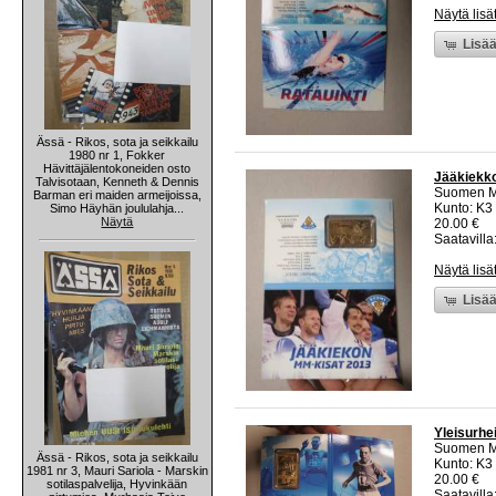
Näytä lisä
Lisää
Ässä - Rikos, sota ja seikkailu
1980 nr 1, Fokker
Hävittäjälentokoneiden osto
Jääkiekko
Talvisotaan, Kenneth & Dennis
Suomen M
Barman eri maiden armeijoissa,
Kunto: K3
Simo Häyhän joululahja...
Näytä
20.00 €
Saatavilla:
Näytä lisä
Lisää
Yleisurhe
Suomen M
Ässä - Rikos, sota ja seikkailu
Kunto: K3
1981 nr 3, Mauri Sariola - Marskin
20.00 €
sotilaspalvelija, Hyvinkään
Saatavilla: