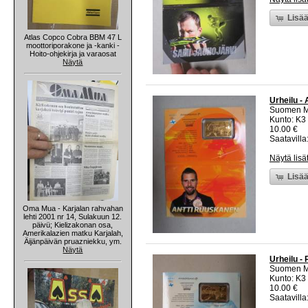
Lisää
Atlas Copco Cobra BBM 47 L
moottoriporakone ja -kanki -
Hoito-ohjekirja ja varaosat
Näytä
Urheilu -
Suomen M
Kunto: K3
10.00 €
Saatavilla:
Näytä lisä
Lisää
Oma Mua - Karjalan rahvahan
lehti 2001 nr 14, Sulakuun 12.
päivü; Kielizakonan osa,
Amerikalazien matku Karjalah,
Äijänpäivän pruazniekku, ym.
Näytä
Urheilu - 
Suomen M
Kunto: K3
10.00 €
Saatavilla: