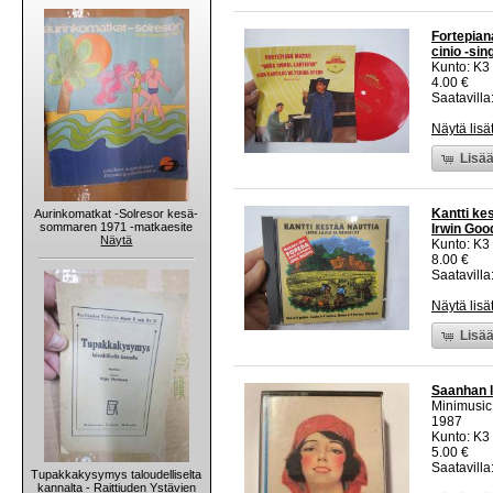
Fortepian
cinio -sin
Kunto: K3
4.00 €
Saatavilla:
Näytä lisä
Lisää
Kantti kes
Aurinkomatkat -Solresor kesä-
sommaren 1971 -matkaesite
Irwin Goo
Näytä
Kunto: K3
8.00 €
Saatavilla:
Näytä lisä
Lisää
Saanhan l
Minimusic
1987
Kunto: K3
5.00 €
Saatavilla:
Tupakkakysymys taloudelliselta
kannalta - Raittiuden Ystävien