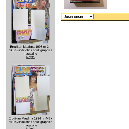
Erotiikan Maailma 1995 nr 2 -
aikuisviihdelehti / adult graphics
magazine
Näytä
Erotiikan Maailma 1994 nr 4-5 -
aikuisviihdelehti / adult graphics
magazine
Näytä