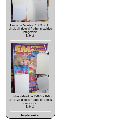
Erotiikan Maailma 1993 nr 1 -
aikuisviihdelehti / adult graphics
magazine
Näytä
Erotiikan Maailma 1992 nr 8-9 -
aikuisviihdelehti / adult graphics
magazine
Näytä
Näytä kaikki