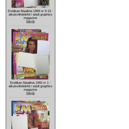
Erotiikan Maailma 1989 nr 9-10 -
aikuisviihdelehti / adult graphics
magazine
Näytä
Erotiikan Maailma 1992 nr 1 -
aikuisviihdelehti / adult graphics
magazine
Näytä