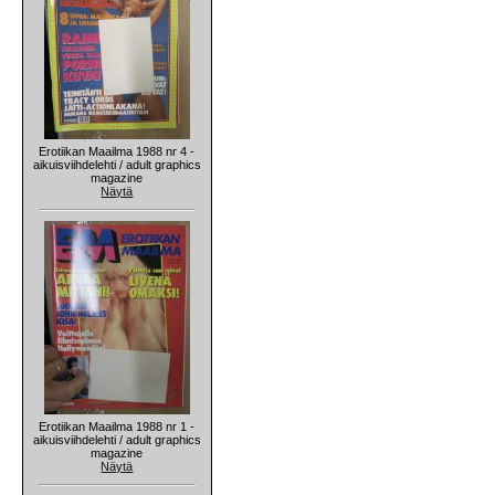
Erotiikan Maailma 1988 nr 4 -
aikuisviihdelehti / adult graphics
magazine
Näytä
Erotiikan Maailma 1988 nr 1 -
aikuisviihdelehti / adult graphics
magazine
Näytä