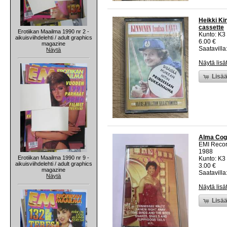
Heikki Ki
cassette
Erotiikan Maailma 1990 nr 2 -
Kunto: K3
aikuisviihdelehti / adult graphics
6.00 €
magazine
Saatavilla:
Näytä
Näytä lisä
Lisää
Alma Coga
EMI Recor
1988
Erotiikan Maailma 1990 nr 9 -
Kunto: K3
aikuisviihdelehti / adult graphics
3.00 €
magazine
Saatavilla:
Näytä
Näytä lisä
Lisää