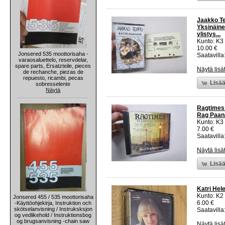
Jaakko Te
Yksinäine
ylistys...
Kunto: K3
10.00 €
Jonsered 535 moottorisaha -
Saatavilla:
varaosaluettelo, reservdelar,
spare parts, Ersatzteile, pieces
Näytä lisä
de rechanche, piezas de
repuesto, ricambi, pecas
Lisää
sobresselente
Näytä
Ragtimes 
Rag Paana
Kunto: K3
7.00 €
Saatavilla:
Näytä lisä
Lisää
Katri Hel
Kunto: K2 
Jonsered 455 / 535 moottorisaha
6.00 €
-Käyttöohjekirja, Instruktion och
skötselanvisning / Instruksksjon
Saatavilla:
og vedlikehold / Instruktionsbog
og brugsanvisning -chain saw
Näytä lisä