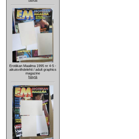
Erotiikan Maailma 1995 nr 4-5 -
aikuisviihdelehti / adult graphics
magazine
Näytä