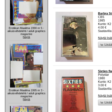
Barbra St
CBS
1985
Kunto: K2 
4.00 €
Erotiikan Maailma 1990 nr 5 -
Saatavilla:
aikuisviihdelehti / adult graphics
magazine
Näytä
Näytä lisä
Lisää
Sixties f
Polystar
1980
Kunto: K2 
3.00 €
Saatavilla:
Erotiikan Maailma 1995 nr 3 -
aikuisviihdelehti / adult graphics
Näytä lisä
magazine
Näytä
Lisää