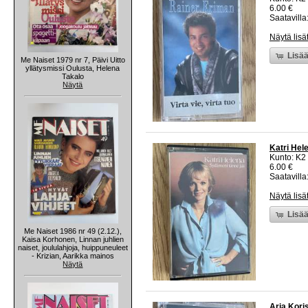
6.00 €
Saatavilla:
Näytä lisä
Lisää
Me Naiset 1979 nr 7, Päivi Uitto
yllätysmissi Oulusta, Helena
Takalo
Näytä
Katri Hel
Kunto: K2 
6.00 €
Saatavilla:
Näytä lisä
Lisää
Me Naiset 1986 nr 49 (2.12.),
Kaisa Korhonen, Linnan juhlien
naiset, joululahjoja, huippuneuleet
- Krizian, Aarikka mainos
Näytä
Arja Kori