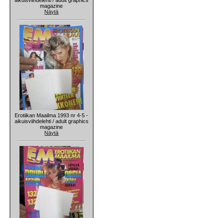
magazine
Näytä
Erotiikan Maailma 1993 nr 4-5 -
aikuisviihdelehti / adult graphics
magazine
Näytä