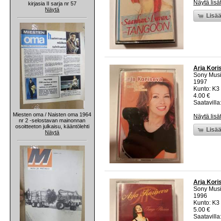
Näytä lisä
kirjasia II sarja nr 57
Näytä
Lisää
Arja Kori
Sony Musi
1997
Kunto: K3
4.00 €
Saatavilla:
Miesten oma / Naisten oma 1964
Näytä lisä
nr 2 -selostavan mainonnan
osoitteeton julkaisu, kääntölehti
Lisää
Näytä
Arja Kori
Sony Musi
1996
Kunto: K3
5.00 €
Saatavilla: