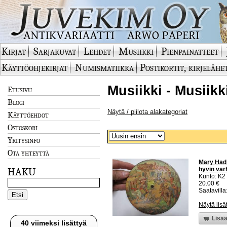
Kirjat
Sarjakuvat
Lehdet
Musiikki
Pienpainatteet
Käyttöohjekirjat
Numismatiikka
Postikortit, kirjelähe
Musiikki - Musiikk
Etusivu
Blogi
Näytä / piilota alakategoriat
Käyttöehdot
Ostoskori
Yritysinfo
Ota yhteyttä
Mary Had 
hyvin var
HAKU
Kunto: K2 
20.00 €
Saatavilla:
Näytä lisä
Lisää
40 viimeksi lisättyä