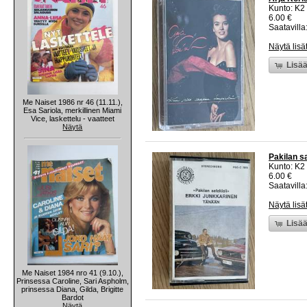
Kunto: K2 
6.00 €
Saatavilla:
Näytä lisä
Lisää
Me Naiset 1986 nr 46 (11.11.),
Esa Sariola, merkillinen Miami
Vice, laskettelu - vaatteet
Näytä
Pakilan s
Kunto: K2 
6.00 €
Saatavilla:
Näytä lisä
Lisää
Me Naiset 1984 nro 41 (9.10.),
Prinsessa Caroline, Sari Aspholm,
prinsessa Diana, Gilda, Brigitte
Bardot
Näytä