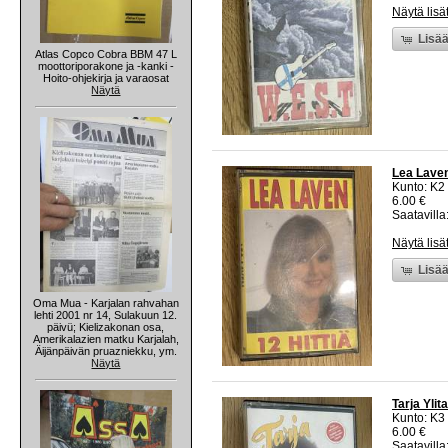
Näytä lisä
Lisää
Atlas Copco Cobra BBM 47 L
moottoriporakone ja -kanki -
Hoito-ohjekirja ja varaosat
Näytä
Lea Laven 
Kunto: K2 
6.00 €
Saatavilla:
Näytä lisä
Lisää
Oma Mua - Karjalan rahvahan
lehti 2001 nr 14, Sulakuun 12.
päivü; Kielizakonan osa,
Amerikalazien matku Karjalah,
Äijänpäivän pruazniekku, ym.
Näytä
Tarja Ylit
Kunto: K3
6.00 €
Saatavilla: