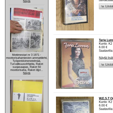
Näytä
Lisää
Tarja Lun
Kunto: K2 
6.00 €
Saatavilla:
Mottimestari nr 3 1971 -
Näytä lisä
moottorisahamiesten ammattilehti,
Työpenkkimenetelmää,
Turvallisuusohhjeita, Raket
Lisää
suojasaapas, Raket 50
moottorisaha, Raket öljyt...
Näytä
W.E.S.T Ou
Kunto: K2 
6.00 €
Saatavilla: