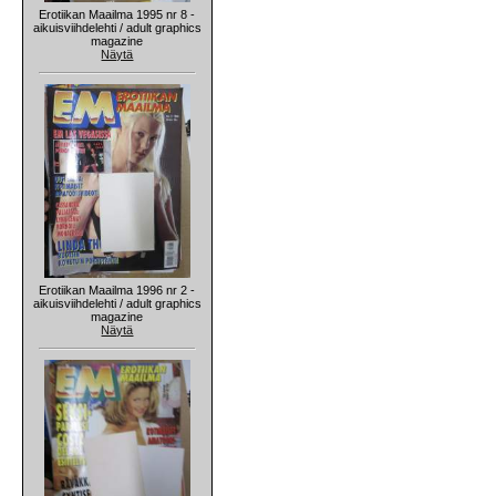
Erotiikan Maailma 1995 nr 8 -
aikuisviihdelehti / adult graphics
magazine
Näytä
Erotiikan Maailma 1996 nr 2 -
aikuisviihdelehti / adult graphics
magazine
Näytä