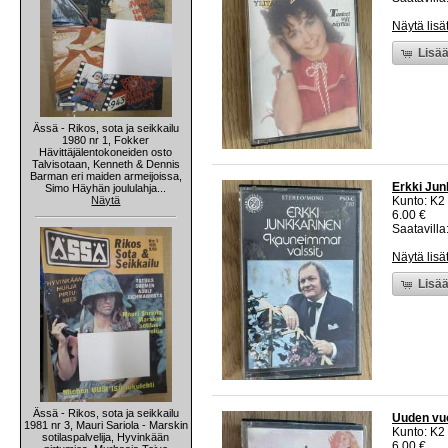
Näytä lisä
Lisää
Ässä - Rikos, sota ja seikkailu
1980 nr 1, Fokker
Hävittäjälentokoneiden osto
Talvisotaan, Kenneth & Dennis
Barman eri maiden armeijoissa,
Erkki Jun
Simo Häyhän joululahja...
Näytä
Kunto: K2 
6.00 €
Saatavilla:
Näytä lisä
Lisää
Ässä - Rikos, sota ja seikkailu
Uuden vuo
1981 nr 3, Mauri Sariola - Marskin
Kunto: K2 
sotilaspalvelija, Hyvinkään
6.00 €