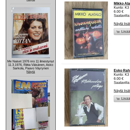
Mikko Ala
Kunto: K3
6.00 €
Saatavilla:
Näytä lisä
Lisää
Me Naiset 1976 nro 11 ilmestynyt
11.3.1976, Riitta Väisänen, Asko
Sarkola, Paavo Väyrynen
Esko Rahk
Näytä
Kunto: K3
6.00 €
Saatavilla:
Näytä lisä
Lisää