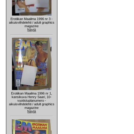
Erotiikan Maailma 1996 nr 3 -
aikuisviihdelehti / adult graphics
magazine
Näytä
Erotiikan Maailma 1996 nr 1,
kansikuva Henry Saari, 10-
vuotistuplanumero -
aikuisviihdelehti / adult graphics
magazine
Näytä