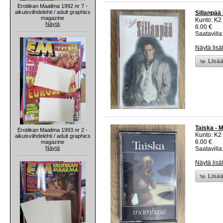
Erotiikan Maailma 1992 nr 7 -
aikuisviihdelehti / adult graphics
Sillanpää 
magazine
Kunto: K2 
Näytä
6.00 €
Saatavilla:
Näytä lisä
Lisää
Taiska - 
Erotiikan Maailma 1993 nr 2 -
Kunto: K2 
aikuisviihdelehti / adult graphics
6.00 €
magazine
Näytä
Saatavilla:
Näytä lisä
Lisää