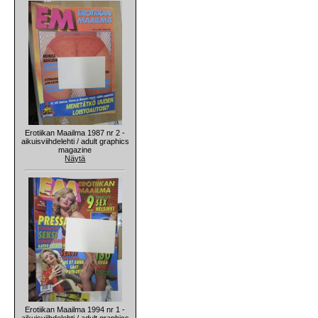
Erotiikan Maailma 1987 nr 2 -
aikuisviihdelehti / adult graphics
magazine
Näytä
Erotiikan Maailma 1994 nr 1 -
aikuisviihdelehti / adult graphics