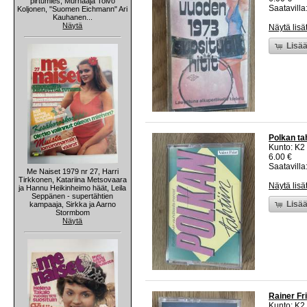
pirtumies, Murhaaja Toivo
Saatavilla:
Koljonen, "Suomen Eichmann" Ari
Kauhanen...
Näytä
Näytä lisä
Lisää
Polkan tah
Kunto: K2 
6.00 €
Saatavilla:
Me Naiset 1979 nr 27, Harri
Tirkkonen, Katariina Metsovaara
Näytä lisä
ja Hannu Heikinheimo häät, Leila
Seppänen - supertähtien
Lisää
kampaaja, Sirkka ja Aarno
Stormbom
Näytä
Rainer Fri
Kunto: K2 