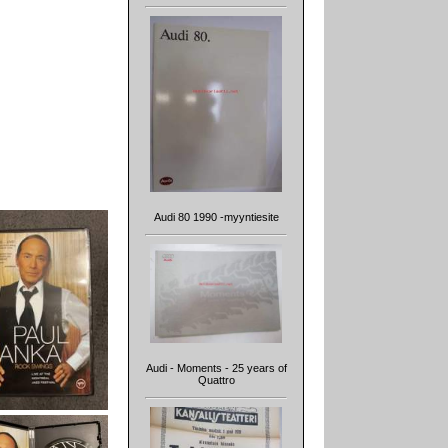
Audi 80 1990 -myyntiesite
Audi - Moments - 25 years of
Quattro