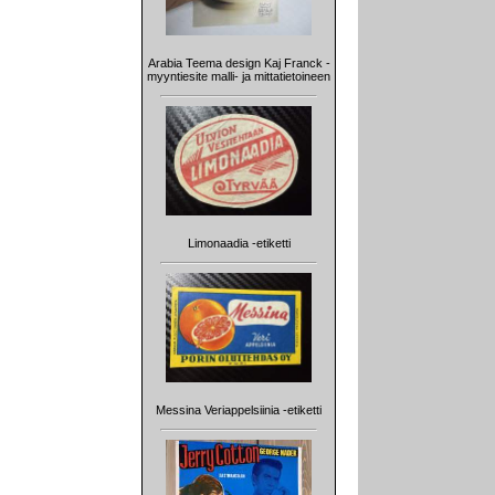
Arabia Teema design Kaj Franck -
myyntiesite malli- ja mittatietoineen
Limonaadia -etiketti
Messina Veriappelsiinia -etiketti