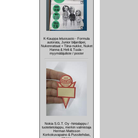
K-Kauppa leluosasto - Formula
autorata, Junior biljardipei,
Nukenrattaat + Tiina-nukke, Nuket
Hanna & Heli & Tuula -
myymäläjuliste / poster
Nokia S.G.T. Oy -hintalappu /
tuotetietolappu, merkin valmistaja
Herman Mattsson
Korkokuvapaino & Pussitehdas,