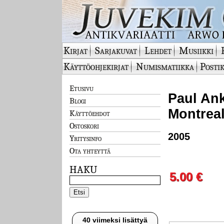
Kirjat
Sarjakuvat
Lehdet
Musiikki
Käyttöohjekirjat
Numismatiikka
Postik
Etusivu
Paul Ank
Blogi
Montreal
Käyttöehdot
Ostoskori
2005
Yritysinfo
Ota yhteyttä
HAKU
5.00 €
40 viimeksi lisättyä