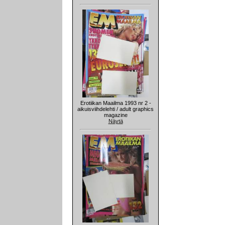
Erotiikan Maailma 1993 nr 2 -
aikuisviihdelehti / adult graphics
magazine
Näytä