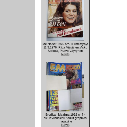
Me Naiset 1976 nro 11 ilmestynyt
11.3.1976, Riitta Väisänen, Asko
Sarkola, Paavo Väyrynen
Näytä
Erotiikan Maailma 1992 nr 7 -
aikuisviihdelehti / adult graphics
magazine
Näytä