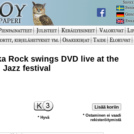
Service
Swed
Germ
Engli
Pienpainatteet
Julisteet
Keräilyesineet
Valokuvat
Lip
ortit, kirjelähetykset ym.
Osakekirjat
Taide
Elokuvat
a Rock swings DVD live at the
 Jazz festival
Lisää koriin
* Ostaminen ei vaadi
* Hyvä
rekisteröitymistä