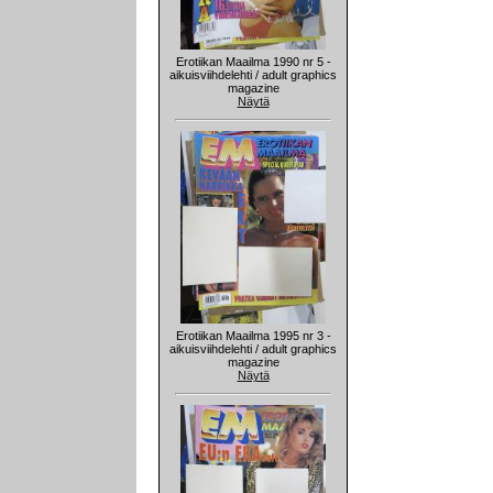
Erotiikan Maailma 1990 nr 5 -
aikuisviihdelehti / adult graphics
magazine
Näytä
Erotiikan Maailma 1995 nr 3 -
aikuisviihdelehti / adult graphics
magazine
Näytä