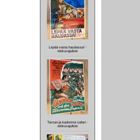
Lepää vasta haudassa! -
elokuvajuliste
Tarzan ja kadonnut safari -
elokuvajuliste