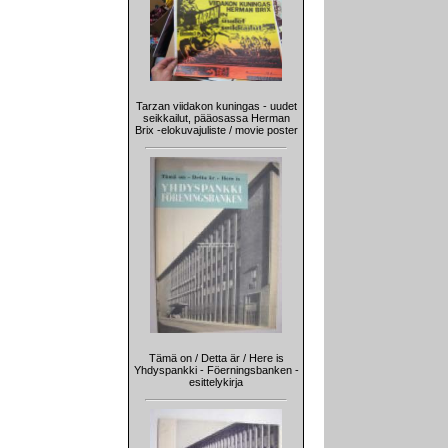
Tarzan viidakon kuningas - uudet
seikkailut, pääosassa Herman
Brix -elokuvajuliste / movie poster
Tämä on / Detta är / Here is
Yhdyspankki - Föerningsbanken -
esittelykirja