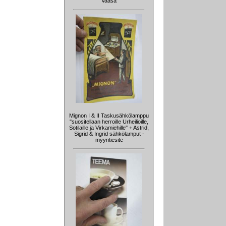
Vaasa
Mignon I & II Taskusähkölamppu
"suositellaan herroille Urheilioille,
Sotilaille ja Virkamiehille" + Astrid,
Sigrid & Ingrid sähkölamput -
myyntiesite