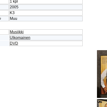
1 kpl
2005
K3
Muu
U
Musiikki
Ulkomainen
DVD