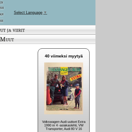
 in
ish
Select Language
▼
an
sh
ut ja viirit
Muut
40 viimeksi myytyä
Volkswagen-Audi uutiset Extra
1990 nr 4 -asiakaslehti, VW
Transporter, Audi 80 V 16