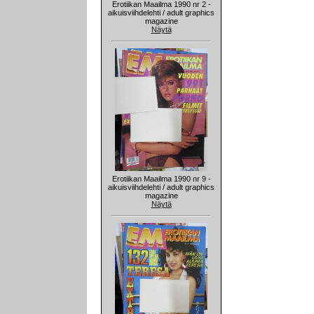
Erotiikan Maailma 1990 nr 2 -
aikuisviihdelehti / adult graphics
magazine
Näytä
Erotiikan Maailma 1990 nr 9 -
aikuisviihdelehti / adult graphics
magazine
Näytä