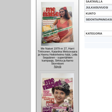
SAATAVILLA
JULKAISUVUOSI
KUNTO
SIDONTA/PAINOAS
KATEGORIA
Me Naiset 1979 nr 27, Harri
Tirkkonen, Katariina Metsovaara
ja Hannu Heikinheimo häät, Leila
Seppänen - supertähtien
kampaaja, Sirkka ja Aarno
Stormbom
Näytä