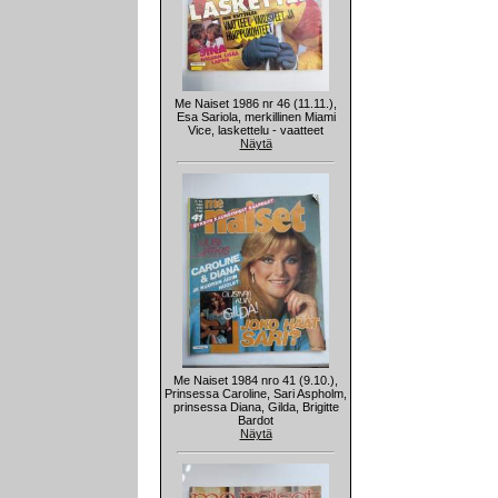
Me Naiset 1986 nr 46 (11.11.),
Esa Sariola, merkillinen Miami
Vice, laskettelu - vaatteet
Näytä
Me Naiset 1984 nro 41 (9.10.),
Prinsessa Caroline, Sari Aspholm,
prinsessa Diana, Gilda, Brigitte
Bardot
Näytä