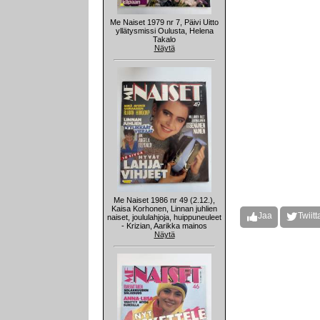
Me Naiset 1979 nr 7, Päivi Uitto
yllätysmissi Oulusta, Helena
Takalo
Näytä
Me Naiset 1986 nr 49 (2.12.),
Kaisa Korhonen, Linnan juhlien
Jaa
Twiitt
naiset, joululahjoja, huippuneuleet
- Krizian, Aarikka mainos
Näytä