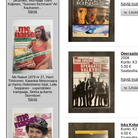
pirtumies, Murhaaja Toivo
Näytä lisä
Koljonen, "Suomen Eichmann" Ari
Kauhanen...
Näytä
Lisää
Operaatio
2008
Kunto: K3
5.00 €
Saatavilla:
Me Naiset 1979 nr 27, Harri
Näytä lisä
Tirkkonen, Katariina Metsovaara
ja Hannu Heikinheimo häät, Leila
Lisää
Seppänen - supertähtien
kampaaja, Sirkka ja Aarno
Stormbom
Näytä
Isku Kolu
Kunto: K3
4.00 €
Saatavilla: