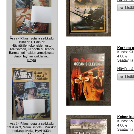
Lisää
Ässä - Rikos, sota ja seikkailu
1980 nr 1, Fokker
Hävittäjälentokoneiden osto
Korkeat 
Talvisotaan, Kenneth & Dennis
Kunto: K3
Barman eri maiden armeijoissa,
4.00 €
Simo Häyhän joululahja...
Näytä
Saatavilla:
Näytä lisä
Lisää
Kolme kun
Kunto: K5 
Ässä - Rikos, sota ja seikkailu
4.00 €
1981 nr 3, Mauri Sariola - Marskin
Saatavilla:
sotilaspalvelija, Hyvinkään