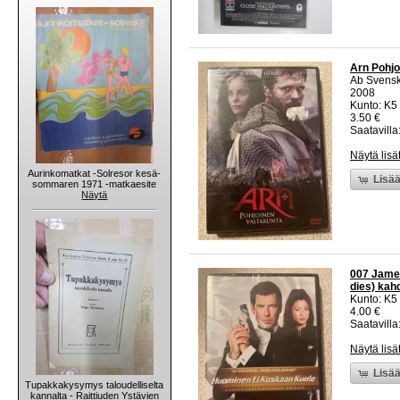
Arn Pohjo
Ab Svensk
2008
Kunto: K5 
3.50 €
Saatavilla:
Näytä lisä
Aurinkomatkat -Solresor kesä-
Lisää
sommaren 1971 -matkaesite
Näytä
007 Jame
dies) kah
Kunto: K5 
4.00 €
Saatavilla:
Näytä lisä
Lisää
Tupakkakysymys taloudelliselta
kannalta - Raittiuden Ystävien