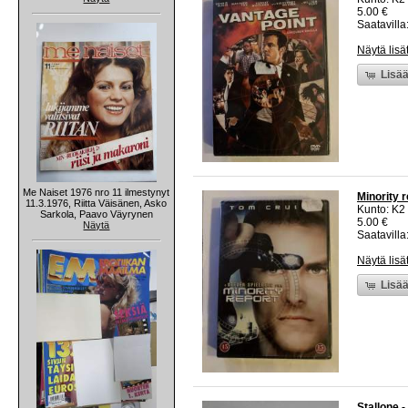
5.00 €
Saatavilla:
Näytä lisä
Lisää
Me Naiset 1976 nro 11 ilmestynyt
Minority 
11.3.1976, Riitta Väisänen, Asko
Kunto: K2 
Sarkola, Paavo Väyrynen
5.00 €
Näytä
Saatavilla:
Näytä lisä
Lisää
Stallone 