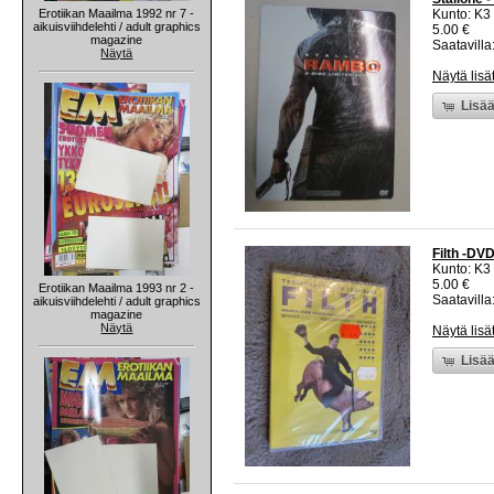
Erotiikan Maailma 1992 nr 7 -
Kunto: K3
aikuisviihdelehti / adult graphics
5.00 €
magazine
Saatavilla:
Näytä
Näytä lisä
Lisää
Filth -DV
Kunto: K3
5.00 €
Erotiikan Maailma 1993 nr 2 -
Saatavilla:
aikuisviihdelehti / adult graphics
magazine
Näytä
Näytä lisä
Lisää