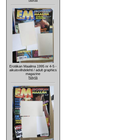
Erotiikan Maailma 1995 nr 4-5 -
aikuisviihdelehti / adult graphics
magazine
Näytä