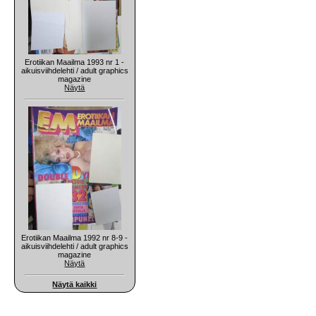
Erotiikan Maailma 1993 nr 1 -
aikuisviihdelehti / adult graphics
magazine
Näytä
Erotiikan Maailma 1992 nr 8-9 -
aikuisviihdelehti / adult graphics
magazine
Näytä
Näytä kaikki