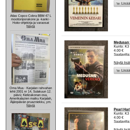
Lisää
Atlas Copco Cobra BBM 47 L
moottoriporakone ja -kanki -
Hoito-ohjekirja ja varaosat
Näytä
Medusan 
Kunto: K3
4.00 €
Saatavilla:
Näytä lisä
Lisää
Oma Mua - Karjalan rahvahan
lehti 2001 nr 14, Sulakuun 12.
päivü; Kielizakonan osa,
Amerikalazien matku Karjalah,
Äijänpäivän pruazniekku, ym.
Näytä
Pearl Ha
Kunto: K3
4.00 €
Saatavilla:
Näytä lisä