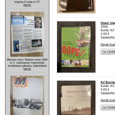
kirjasia II sarja nr 57
Näytä
Oops! Upe
2006
Kunto: K3
3.00 €
Saatavilla:
Näytä lisä
Lisää
Miesten oma / Naisten oma 1964
nr 2 -selostavan mainonnan
osoitteeton julkaisu, kääntölehti
Näytä
KZ Buchen
Kunto: K3
5.00 €
Saatavilla:
Näytä lisä
Lisää