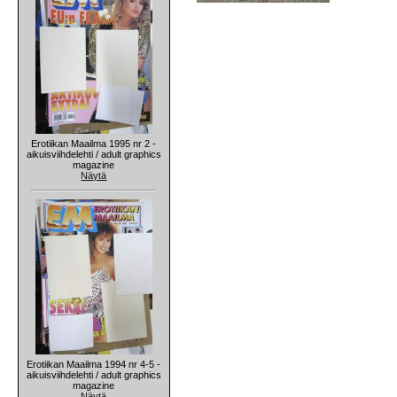
Erotiikan Maailma 1995 nr 2 -
aikuisviihdelehti / adult graphics
magazine
Näytä
Erotiikan Maailma 1994 nr 4-5 -
aikuisviihdelehti / adult graphics
magazine
Näytä