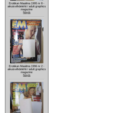
Erotiikan Maailma 1995 nr 8 -
aikuisviihdelehti / adult graphics
magazine
Näytä
Erotiikan Maailma 1996 nr 2 -
aikuisviihdelehti / adult graphics
magazine
Näytä