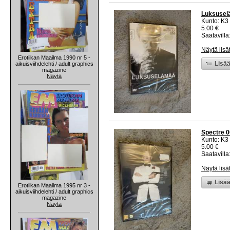
Luksusel
Kunto: K3
5.00 €
Saatavilla:
Näytä lisä
Erotiikan Maailma 1990 nr 5 -
Lisää
aikuisviihdelehti / adult graphics
magazine
Näytä
Spectre 
Kunto: K3
5.00 €
Saatavilla:
Näytä lisä
Lisää
Erotiikan Maailma 1995 nr 3 -
aikuisviihdelehti / adult graphics
magazine
Näytä