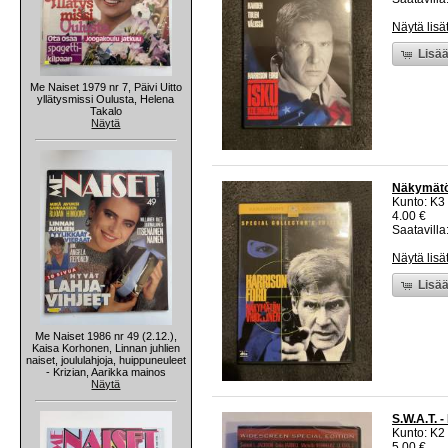
Näytä lisä
Lisää
Me Naiset 1979 nr 7, Päivi Uitto
yllätysmissi Oulusta, Helena
Takalo
Näytä
Näkymätön
Kunto: K3
4.00 €
Saatavilla:
Näytä lisä
Lisää
Me Naiset 1986 nr 49 (2.12.),
Kaisa Korhonen, Linnan juhlien
naiset, joululahjoja, huippuneuleet
- Krizian, Aarikka mainos
Näytä
S.W.A.T. 
Kunto: K2 
5.00 €