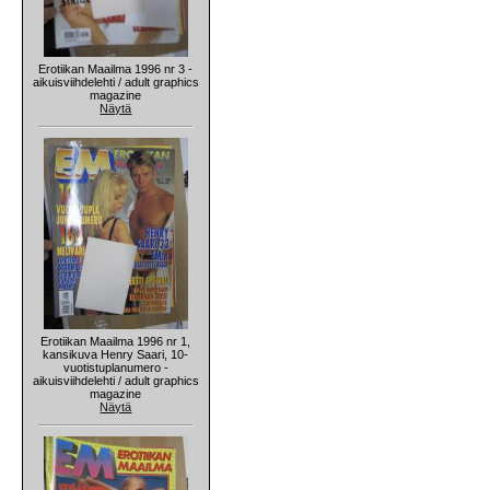
Erotiikan Maailma 1996 nr 3 -
aikuisviihdelehti / adult graphics
magazine
Näytä
Erotiikan Maailma 1996 nr 1,
kansikuva Henry Saari, 10-
vuotistuplanumero -
aikuisviihdelehti / adult graphics
magazine
Näytä