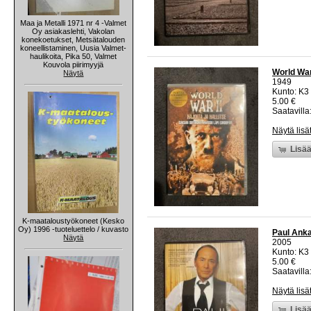
Maa ja Metalli 1971 nr 4 -Valmet
Oy asiakaslehti, Vakolan
konekoetukset, Metsätalouden
koneellistaminen, Uusia Valmet-
haulikoita, Pika 50, Valmet
Kouvola piirimyyjä
World War
Näytä
1949
Kunto: K3
5.00 €
Saatavilla:
Näytä lisä
Lisää
K-maataloustyökoneet (Kesko
Oy) 1996 -tuoteluettelo / kuvasto
Paul Anka
Näytä
2005
Kunto: K3
5.00 €
Saatavilla:
Näytä lisä
Lisää