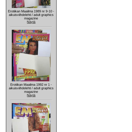
Erotiikan Maailma 1989 nr 9-10 -
aikuisviihdelehti / adult graphics
magazine
Näytä
Erotiikan Maailma 1992 nr 1 -
aikuisviihdelehti / adult graphics
magazine
Näytä