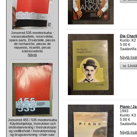
Jonsered 535 moottorisaha -
Die Charl
varaosaluettelo, reservdelar,
spare parts, Ersatzteile, pieces
Kunto: K2 
de rechanche, piezas de
5.00 €
repuesto, ricambi, pecas
Saatavilla:
sobresselente
Näytä
Näytä lisä
Lisää
Piano / 
1993
Kunto: K3
5.00 €
Jonsered 455 / 535 moottorisaha
-Käyttöohjekirja, Instruktion och
Saatavilla:
skötselanvisning / Instruksksjon
og vedlikehold / Instruktionsbog
Näytä lisä
og brugsanvisning -chain saw