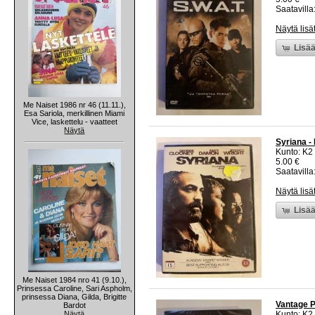
Saatavilla:
Näytä lisä
Lisää
Me Naiset 1986 nr 46 (11.11.),
Esa Sariola, merkillinen Miami
Vice, laskettelu - vaatteet
Näytä
Syriana -
Kunto: K2 
5.00 €
Saatavilla:
Näytä lisä
Lisää
Me Naiset 1984 nro 41 (9.10.),
Prinsessa Caroline, Sari Aspholm,
prinsessa Diana, Gilda, Brigitte
Vantage P
Bardot
Näytä
Kunto: K2 