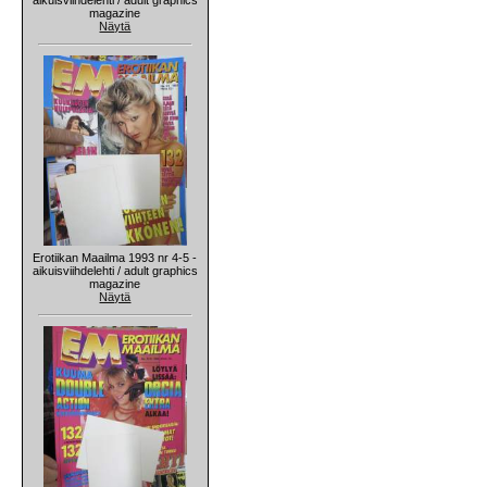
magazine
Näytä
Erotiikan Maailma 1993 nr 4-5 -
aikuisviihdelehti / adult graphics
magazine
Näytä