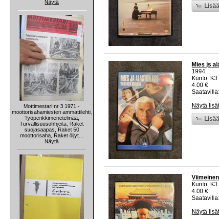
Näytä
Lisää
Mies js a
1994
Kunto: K3
4.00 €
Saatavilla:
Näytä lisä
Mottimestari nr 3 1971 -
moottorisahamiesten ammattilehti,
Työpenkkimenetelmää,
Lisää
Turvallisuusohhjeita, Raket
suojasaapas, Raket 50
moottorisaha, Raket öljyt...
Näytä
Viimeinen
Kunto: K3
4.00 €
Saatavilla:
Näytä lisä