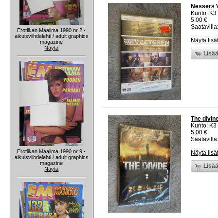
Nessers 
Kunto: K3
5.00 €
Saatavilla:
Erotiikan Maailma 1990 nr 2 -
aikuisviihdelehti / adult graphics
Näytä lisä
magazine
Näytä
Lisää
The divin
Kunto: K3
5.00 €
Saatavilla:
Erotiikan Maailma 1990 nr 9 -
Näytä lisä
aikuisviihdelehti / adult graphics
magazine
Lisää
Näytä