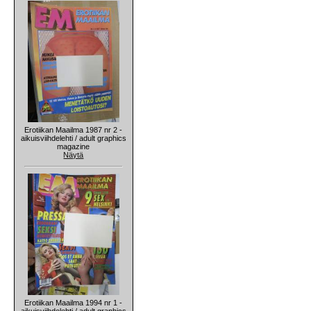
Erotiikan Maailma 1987 nr 2 -
aikuisviihdelehti / adult graphics
magazine
Näytä
Erotiikan Maailma 1994 nr 1 -
aikuisviihdelehti / adult graphics