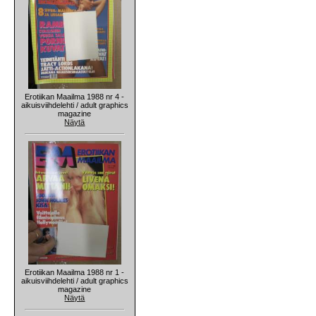
Erotiikan Maailma 1988 nr 4 -
aikuisviihdelehti / adult graphics
magazine
Näytä
Erotiikan Maailma 1988 nr 1 -
aikuisviihdelehti / adult graphics
magazine
Näytä