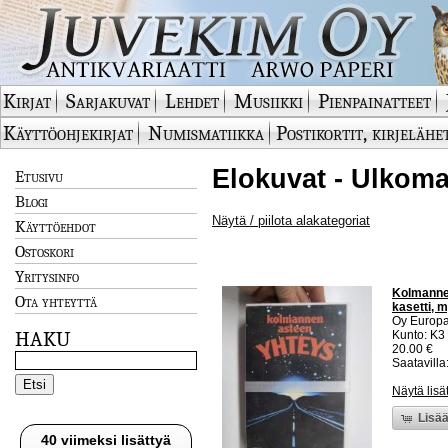
Kirjat
Sarjakuvat
Lehdet
Musiikki
Pienpainatteet
Käyttöohjekirjat
Numismatiikka
Postikortit, kirjelähe
Elokuvat - Ulkoma
Etusivu
Blogi
Näytä / piilota alakategoriat
Käyttöehdot
Ostoskori
Yritysinfo
Kolmannen
Ota yhteyttä
kasetti, 
Oy Europa
HAKU
Kunto: K3
20.00 €
Saatavilla:
Näytä lisä
Lisää
40 viimeksi lisättyä