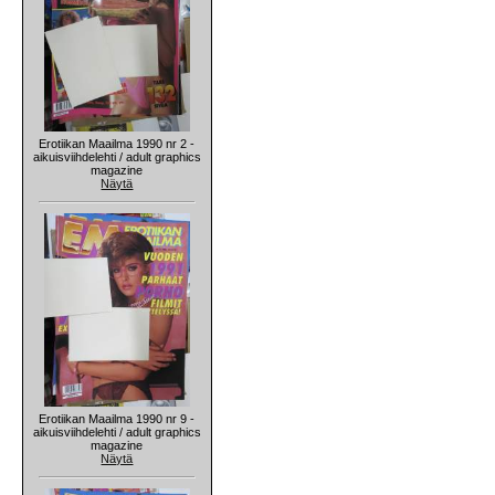
Erotiikan Maailma 1990 nr 2 -
aikuisviihdelehti / adult graphics
magazine
Näytä
Erotiikan Maailma 1990 nr 9 -
aikuisviihdelehti / adult graphics
magazine
Näytä