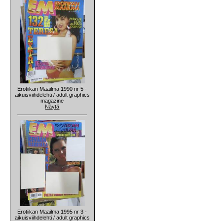
Erotiikan Maailma 1990 nr 5 -
aikuisviihdelehti / adult graphics
magazine
Näytä
Erotiikan Maailma 1995 nr 3 -
aikuisviihdelehti / adult graphics