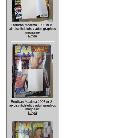
Erotiikan Maailma 1995 nr 8 -
aikuisviihdelehti / adult graphics
magazine
Näytä
Erotiikan Maailma 1996 nr 2 -
aikuisviihdelehti / adult graphics
magazine
Näytä