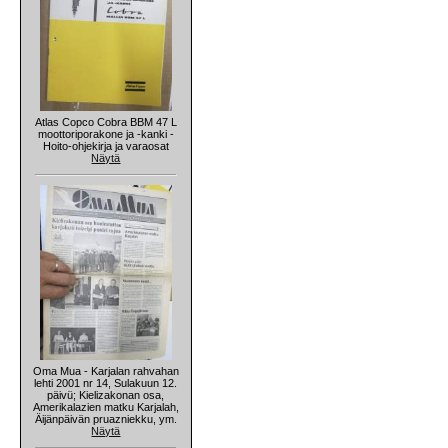
Atlas Copco Cobra BBM 47 L
moottoriporakone ja -kanki -
Hoito-ohjekirja ja varaosat
Näytä
Oma Mua - Karjalan rahvahan
lehti 2001 nr 14, Sulakuun 12.
päivü; Kielizakonan osa,
Amerikalazien matku Karjalah,
Äijänpäivän pruazniekku, ym.
Näytä