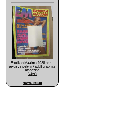
Erotiikan Maailma 1988 nr 4 -
aikuisviihdelehti / adult graphics
magazine
Näytä
Näytä kaikki