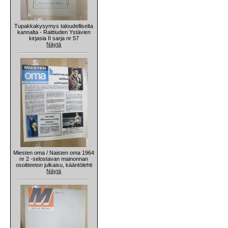
Tupakkakysymys taloudelliselta
kannalta - Raittiuden Ystävien
kirjasia II sarja nr 57
Näytä
Miesten oma / Naisten oma 1964
nr 2 -selostavan mainonnan
osoitteeton julkaisu, kääntölehti
Näytä