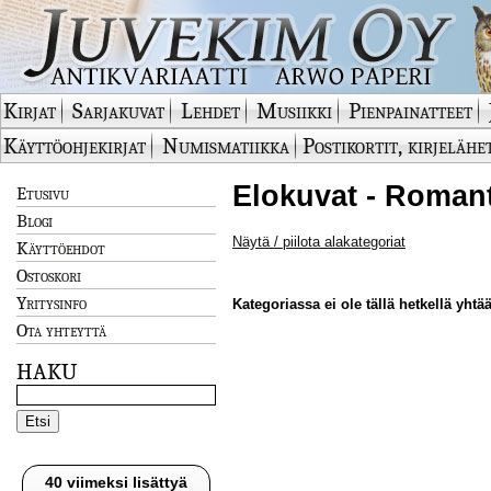
Kirjat
Sarjakuvat
Lehdet
Musiikki
Pienpainatteet
Käyttöohjekirjat
Numismatiikka
Postikortit, kirjelähe
Elokuvat - Romant
Etusivu
Blogi
Näytä / piilota alakategoriat
Käyttöehdot
Ostoskori
Yritysinfo
Kategoriassa ei ole tällä hetkellä yhtää
Ota yhteyttä
HAKU
40 viimeksi lisättyä