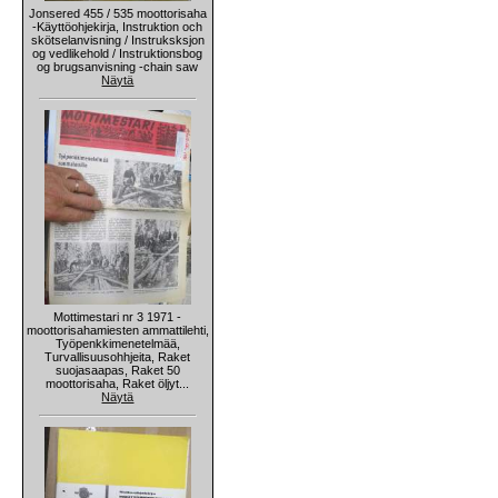
Jonsered 455 / 535 moottorisaha
-Käyttöohjekirja, Instruktion och
skötselanvisning / Instruksksjon
og vedlikehold / Instruktionsbog
og brugsanvisning -chain saw
Näytä
Mottimestari nr 3 1971 -
moottorisahamiesten ammattilehti,
Työpenkkimenetelmää,
Turvallisuusohhjeita, Raket
suojasaapas, Raket 50
moottorisaha, Raket öljyt...
Näytä