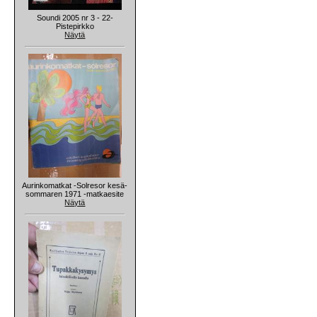
Soundi 2005 nr 3 - 22-
Pistepirkko
Näytä
Aurinkomatkat -Solresor kesä-
sommaren 1971 -matkaesite
Näytä