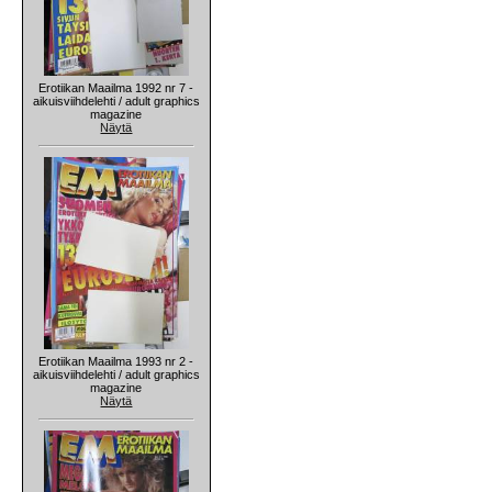
Erotiikan Maailma 1992 nr 7 -
aikuisviihdelehti / adult graphics
magazine
Näytä
Erotiikan Maailma 1993 nr 2 -
aikuisviihdelehti / adult graphics
magazine
Näytä