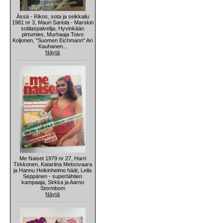
Ässä - Rikos, sota ja seikkailu
1981 nr 3, Mauri Sariola - Marskin
sotilaspalvelija, Hyvinkään
pirtumies, Murhaaja Toivo
Koljonen, "Suomen Eichmann" Ari
Kauhanen...
Näytä
Me Naiset 1979 nr 27, Harri
Tirkkonen, Katariina Metsovaara
ja Hannu Heikinheimo häät, Leila
Seppänen - supertähtien
kampaaja, Sirkka ja Aarno
Stormbom
Näytä