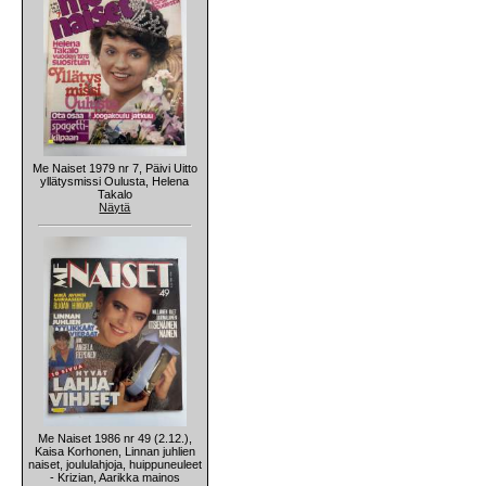
Me Naiset 1979 nr 7, Päivi Uitto
yllätysmissi Oulusta, Helena
Takalo
Näytä
Me Naiset 1986 nr 49 (2.12.),
Kaisa Korhonen, Linnan juhlien
naiset, joululahjoja, huippuneuleet
- Krizian, Aarikka mainos