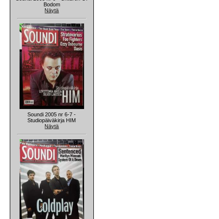
Bodom
Näytä
Soundi 2005 nr 6-7 -
Studiopäiväkirja HIM
Näytä