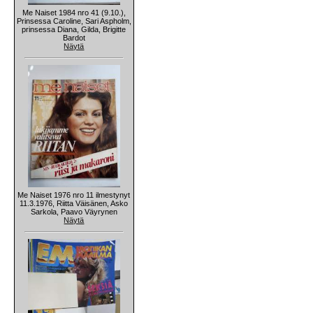
Me Naiset 1984 nro 41 (9.10.),
Prinsessa Caroline, Sari Aspholm,
prinsessa Diana, Gilda, Brigitte
Bardot
Näytä
Me Naiset 1976 nro 11 ilmestynyt
11.3.1976, Riitta Väisänen, Asko
Sarkola, Paavo Väyrynen
Näytä