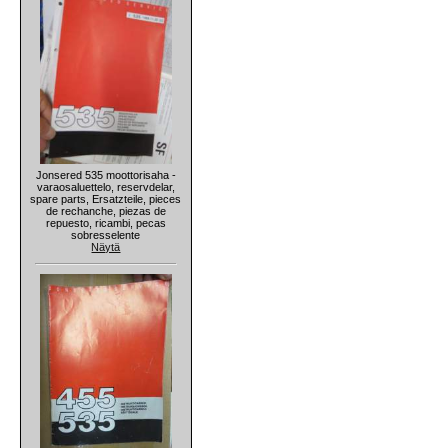
Jonsered 535 moottorisaha -
varaosaluettelo, reservdelar,
spare parts, Ersatzteile, pieces
de rechanche, piezas de
repuesto, ricambi, pecas
sobresselente
Näytä