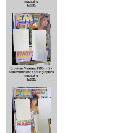
magazine
Näytä
Erotiikan Maailma 1995 nr 2 -
aikuisviihdelehti / adult graphics
magazine
Näytä