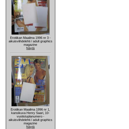
Erotiikan Maailma 1996 nr 3 -
aikuisviihdelehti / adult graphics
magazine
Näytä
Erotiikan Maailma 1996 nr 1,
kansikuva Henry Saari, 10-
vuotistuplanumero -
aikuisviihdelehti / adult graphics
magazine
Näytä