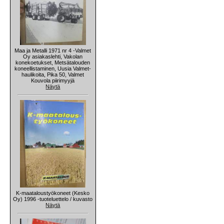
Maa ja Metalli 1971 nr 4 -Valmet
Oy asiakaslehti, Vakolan
konekoetukset, Metsätalouden
koneellistaminen, Uusia Valmet-
haulikoita, Pika 50, Valmet
Kouvola piirimyyjä
Näytä
K-maataloustyökoneet (Kesko
Oy) 1996 -tuoteluettelo / kuvasto
Näytä