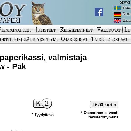
Service
Swed
Germ
Engli
Pienpainatteet
Julisteet
Keräilyesineet
Valokuvat
Lip
ortit, kirjelähetykset ym.
Osakekirjat
Taide
Elokuvat
-paperikassi, valmistaja
w - Pak
Lisää koriin
* Ostaminen ei vaadi
* Tyydyttävä
rekisteröitymistä