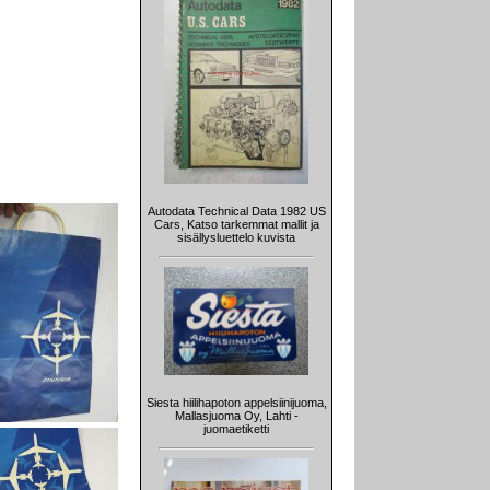
Autodata Technical Data 1982 US
Cars, Katso tarkemmat mallit ja
sisällysluettelo kuvista
Siesta hiilihapoton appelsiinijuoma,
Mallasjuoma Oy, Lahti -
juomaetiketti