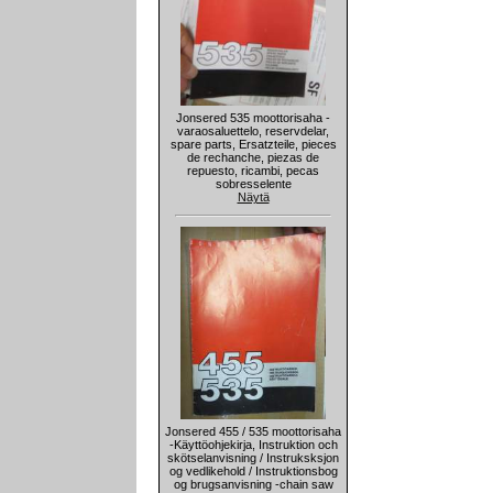
Jonsered 535 moottorisaha -
varaosaluettelo, reservdelar,
spare parts, Ersatzteile, pieces
de rechanche, piezas de
repuesto, ricambi, pecas
sobresselente
Näytä
Jonsered 455 / 535 moottorisaha
-Käyttöohjekirja, Instruktion och
skötselanvisning / Instruksksjon
og vedlikehold / Instruktionsbog
og brugsanvisning -chain saw