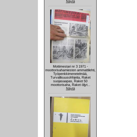
Näytä
Mottimestari nr 3 1971 -
moottorisahamiesten ammattilehti,
Työpenkkimenetelmää,
Turvallisuusohhjeita, Raket
suojasaapas, Raket 50
moottorisaha, Raket öljyt...
Näytä