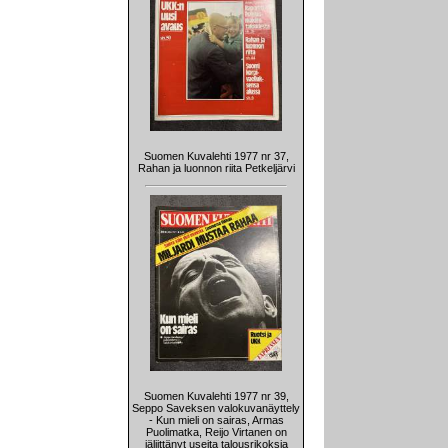
Suomen Kuvalehti 1977 nr 37,
Rahan ja luonnon riita Petkeljärvi
Suomen Kuvalehti 1977 nr 39,
Seppo Saveksen valokuvanäyttely
- Kun mieli on sairas, Armas
Puolimatka, Reijo Virtanen on
jäljittänyt useita talousrikoksia