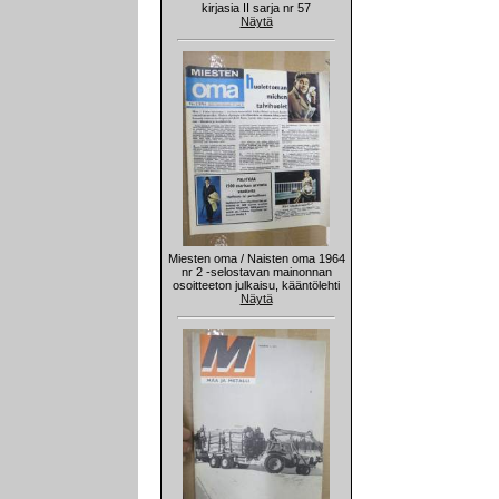
kirjasia II sarja nr 57
Näytä
Miesten oma / Naisten oma 1964
nr 2 -selostavan mainonnan
osoitteeton julkaisu, kääntölehti
Näytä