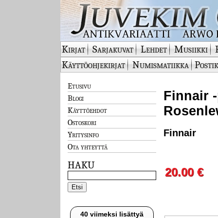
Kirjat
Sarjakuvat
Lehdet
Musiikki
Käyttöohjekirjat
Numismatiikka
Postik
Etusivu
Finnair 
Blogi
Rosenle
Käyttöehdot
Ostoskori
Finnair
Yritysinfo
Ota yhteyttä
HAKU
20.00 €
40 viimeksi lisättyä