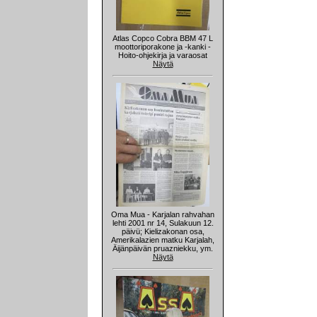
Atlas Copco Cobra BBM 47 L
moottoriporakone ja -kanki -
Hoito-ohjekirja ja varaosat
Näytä
Oma Mua - Karjalan rahvahan
lehti 2001 nr 14, Sulakuun 12.
päivü; Kielizakonan osa,
Amerikalazien matku Karjalah,
Äijänpäivän pruazniekku, ym.
Näytä