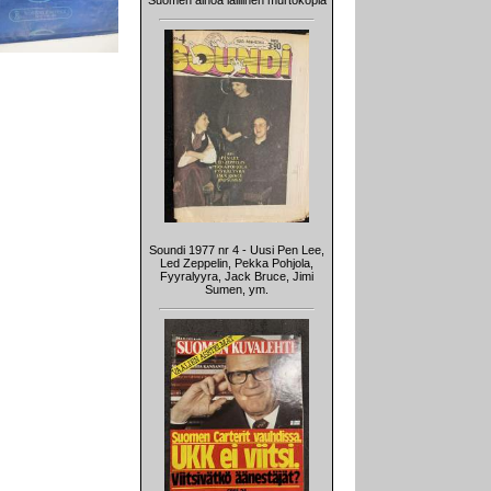
Suomen ainoa laillinen murtokopla
Soundi 1977 nr 4 - Uusi Pen Lee,
Led Zeppelin, Pekka Pohjola,
Fyyralyyra, Jack Bruce, Jimi
Sumen, ym.