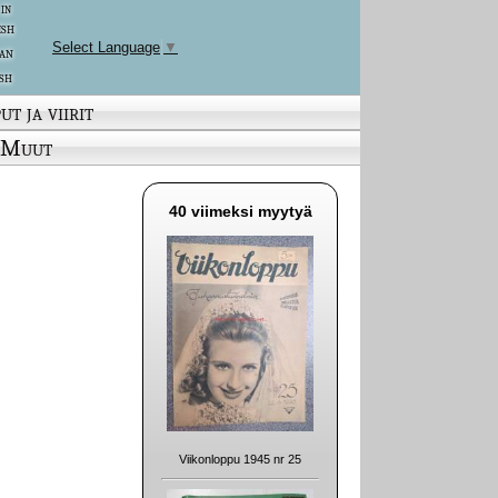
 in
ish
Select Language
▼
an
sh
ut ja viirit
Muut
40 viimeksi myytyä
Viikonloppu 1945 nr 25