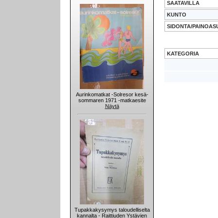
SAATAVILLA
KUNTO
SIDONTA/PAINOAS
KATEGORIA
Aurinkomatkat -Solresor kesä-
sommaren 1971 -matkaesite
Näytä
Tupakkakysymys taloudelliselta
kannalta - Raittiuden Ystävien