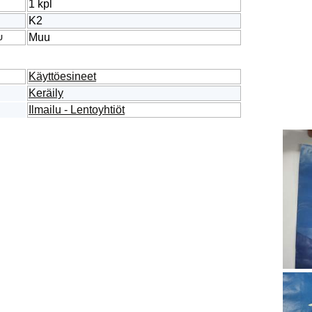
1 kpl
K2
Muu
U
Käyttöesineet
Keräily
Ilmailu - Lentoyhtiöt