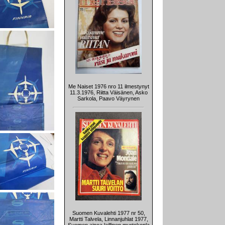
Me Naiset 1976 nro 11 ilmestynyt
11.3.1976, Riitta Väisänen, Asko
Sarkola, Paavo Väyrynen
Suomen Kuvalehti 1977 nr 50,
Martti Talvela, Linnanjuhlat 1977,