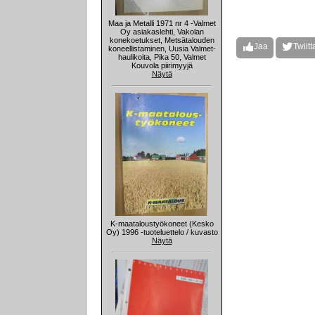
Maa ja Metalli 1971 nr 4 -Valmet
Oy asiakaslehti, Vakolan
konekoetukset, Metsätalouden
Jaa
Twiitt
koneellistaminen, Uusia Valmet-
haulikoita, Pika 50, Valmet
Kouvola piirimyyjä
Näytä
K-maataloustyökoneet (Kesko
Oy) 1996 -tuoteluettelo / kuvasto
Näytä