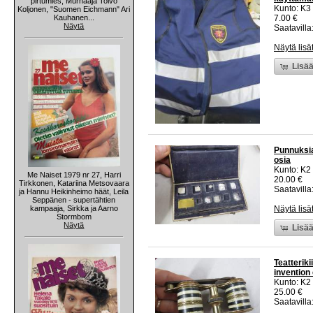
pirtumies, Murhaaja Toivo
Kunto: K3
Koljonen, "Suomen Eichmann" Ari
Kauhanen...
7.00 €
Näytä
Saatavilla:
Näytä lisä
Lisää
Punnuksia
osia
Kunto: K2 
Me Naiset 1979 nr 27, Harri
20.00 €
Tirkkonen, Katariina Metsovaara
Saatavilla:
ja Hannu Heikinheimo häät, Leila
Seppänen - supertähtien
kampaaja, Sirkka ja Aarno
Näytä lisä
Stormbom
Näytä
Lisää
Teatteriki
invention
Kunto: K2 
25.00 €
Saatavilla: