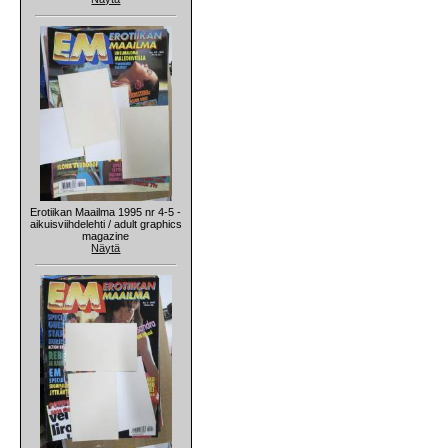
Erotiikan Maailma 1995 nr 4-5 -
aikuisviihdelehti / adult graphics
magazine
Näytä