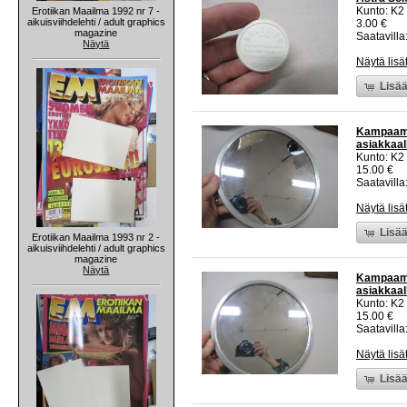
Kunto: K2 
Erotiikan Maailma 1992 nr 7 -
aikuisviihdelehti / adult graphics
3.00 €
magazine
Saatavilla:
Näytä
Näytä lisä
Lisää
Kampaamope
asiakkaal
Kunto: K2 
15.00 €
Saatavilla:
Näytä lisä
Lisää
Erotiikan Maailma 1993 nr 2 -
aikuisviihdelehti / adult graphics
magazine
Näytä
Kampaamope
asiakkaal
Kunto: K2 
15.00 €
Saatavilla:
Näytä lisä
Lisää