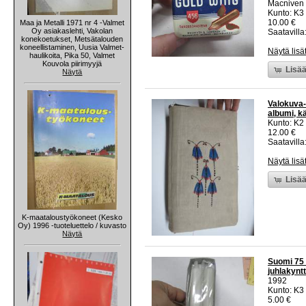
Macniven
Kunto: K3
10.00 €
Maa ja Metalli 1971 nr 4 -Valmet
Oy asiakaslehti, Vakolan
Saatavilla:
konekoetukset, Metsätalouden
koneellistaminen, Uusia Valmet-
Näytä lisä
haulikoita, Pika 50, Valmet
Kouvola piirimyyjä
Lisää
Näytä
Valokuva-a
albumi, k
Kunto: K2 
12.00 €
Saatavilla:
Näytä lisä
Lisää
K-maataloustyökoneet (Kesko
Oy) 1996 -tuoteluettelo / kuvasto
Näytä
Suomi 75 
juhlakyntt
1992
Kunto: K3
5.00 €