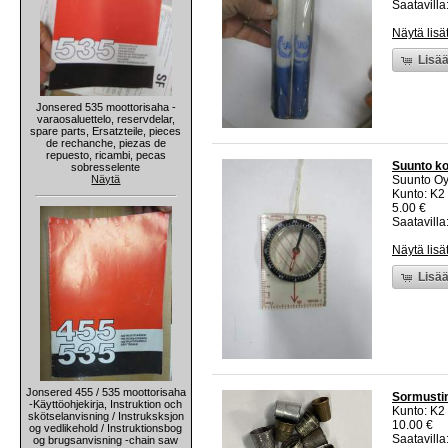
Saatavilla:
Näytä lisä
Lisää
Jonsered 535 moottorisaha -
varaosaluettelo, reservdelar,
spare parts, Ersatzteile, pieces
de rechanche, piezas de
repuesto, ricambi, pecas
Suunto k
sobresselente
Näytä
Suunto O
Kunto: K2 
5.00 €
Saatavilla:
Näytä lisä
Lisää
Jonsered 455 / 535 moottorisaha
Sormusti
-Käyttöohjekirja, Instruktion och
Kunto: K2 
skötselanvisning / Instruksksjon
10.00 €
og vedlikehold / Instruktionsbog
Saatavilla:
og brugsanvisning -chain saw