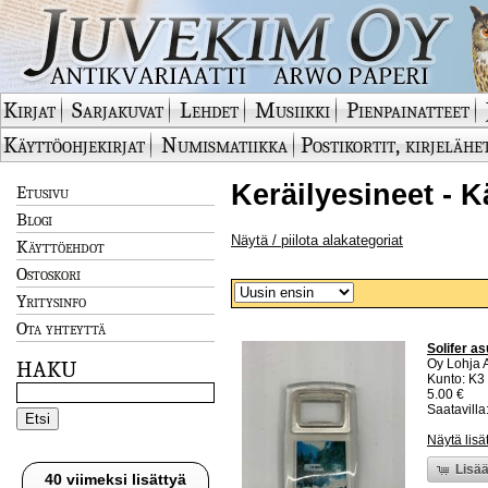
Kirjat
Sarjakuvat
Lehdet
Musiikki
Pienpainatteet
Käyttöohjekirjat
Numismatiikka
Postikortit, kirjelähe
Keräilyesineet - K
Etusivu
Blogi
Näytä / piilota alakategoriat
Käyttöehdot
Ostoskori
Yritysinfo
Ota yhteyttä
Solifer a
Oy Lohja 
HAKU
Kunto: K3
5.00 €
Saatavilla:
Näytä lisä
Lisää
40 viimeksi lisättyä