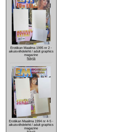
Erotiikan Maailma 1995 nr 2 -
aikuisviihdelehti / adult graphics
magazine
Näytä
Erotiikan Maailma 1994 nr 4-5 -
aikuisviihdelehti / adult graphics
magazine
Näytä