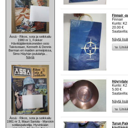
Finnair -
Finnair
Kunto: K2 
20.00 €
Saatavilla:
Ässä - Rikos, sota ja seikkailu
Näytä lisä
1980 nr 1, Fokker
Hävittäjälentokoneiden osto
Talvisotaan, Kenneth & Dennis
Lisää
Barman eri maiden armeijoissa,
Simo Häyhän joululahja...
Näytä
Höyrylaiv
Kunto: K2 
5.00 €
Saatavilla:
Näytä lisä
Lisää
Ässä - Rikos, sota ja seikkailu
1981 nr 3, Mauri Sariola - Marskin
Turun Palo
sotilaspalvelija, Hyvinkään
käyttämät