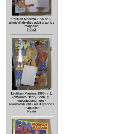
Erotiikan Maailma 1996 nr 3 -
aikuisviihdelehti / adult graphics
magazine
Näytä
Erotiikan Maailma 1996 nr 1,
kansikuva Henry Saari, 10-
vuotistuplanumero -
aikuisviihdelehti / adult graphics
magazine
Näytä