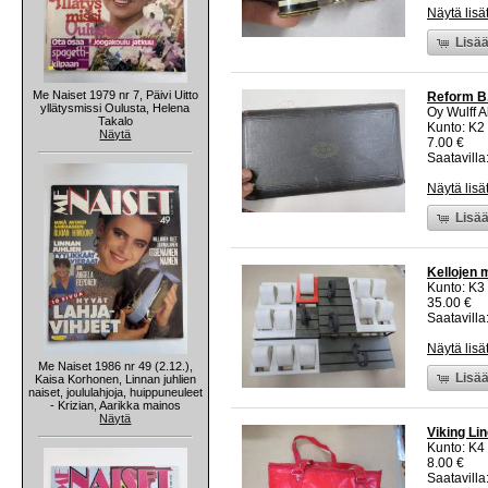
Näytä lisä
Lisää
Me Naiset 1979 nr 7, Päivi Uitto
Reform B.
yllätysmissi Oulusta, Helena
Oy Wulff 
Takalo
Kunto: K2 
Näytä
7.00 €
Saatavilla:
Näytä lisä
Lisää
Kellojen m
Kunto: K3
35.00 €
Saatavilla:
Näytä lisä
Me Naiset 1986 nr 49 (2.12.),
Lisää
Kaisa Korhonen, Linnan juhlien
naiset, joululahjoja, huippuneuleet
- Krizian, Aarikka mainos
Näytä
Viking Li
Kunto: K4
8.00 €
Saatavilla: