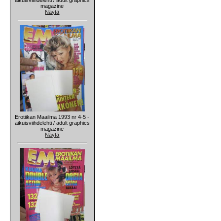
magazine
Näytä
Erotiikan Maailma 1993 nr 4-5 -
aikuisviihdelehti / adult graphics
magazine
Näytä