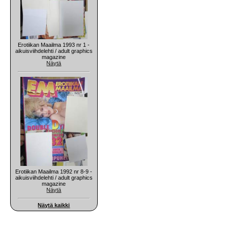
Erotiikan Maailma 1993 nr 1 -
aikuisviihdelehti / adult graphics
magazine
Näytä
Erotiikan Maailma 1992 nr 8-9 -
aikuisviihdelehti / adult graphics
magazine
Näytä
Näytä kaikki