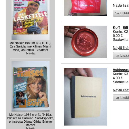
Näytä lisä
Lisää
Koff - Sif
Kunto: K2 
6.00 €
Saatavilla:
Me Naiset 1986 nr 46 (11.11.),
Esa Sariola, merkillinen Miami
Näytä lisä
Vice, laskettelu - vaatteet
Näytä
Lisää
Valtionrau
Kunto: K3
4.00 €
Saatavilla:
Näytä lisä
Lisää
Me Naiset 1984 nro 41 (9.10.),
Prinsessa Caroline, Sari Aspholm,
prinsessa Diana, Gilda, Brigitte
Bardot
Näytä