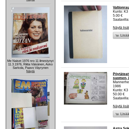
Valtionrau
Kunto: K3
5.00 €
Saatavilla:
Näytä lisä
Lisää
Me Naiset 1976 nro 11 ilmestynyt
11.3.1976, Riitta Väisänen, Asko
Sarkola, Paavo Väyrynen
Näytä
Pöytäteat
suomen- j
Mannerhei
1986
Kunto: K3
50.00 €
Saatavilla:
Näytä lisä
Lisää
Astra Sole