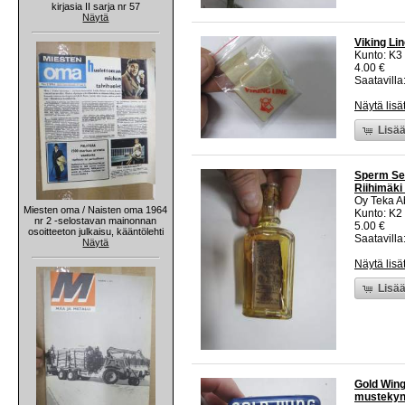
kirjasia II sarja nr 57
Näytä
Viking Lin
Kunto: K3
4.00 €
Saatavilla:
Näytä lisä
Lisää
Sperm Sew
Riihimäki
Oy Teka A
Miesten oma / Naisten oma 1964
Kunto: K2 
nr 2 -selostavan mainonnan
5.00 €
osoitteeton julkaisu, kääntölehti
Saatavilla:
Näytä
Näytä lisä
Lisää
Gold Wing
mustekynä