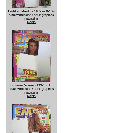
Erotiikan Maailma 1989 nr 9-10 -
aikuisviihdelehti / adult graphics
magazine
Näytä
Erotiikan Maailma 1992 nr 1 -
aikuisviihdelehti / adult graphics
magazine
Näytä