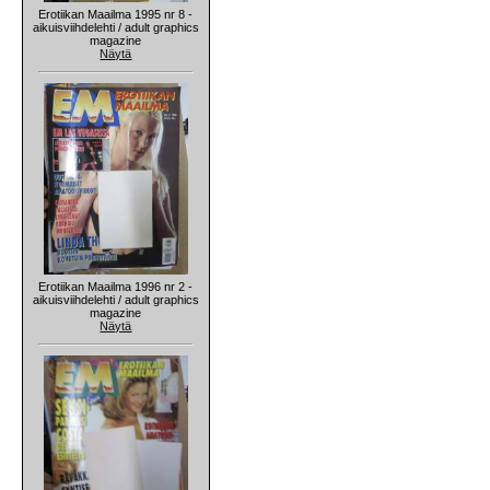
Erotiikan Maailma 1995 nr 8 -
aikuisviihdelehti / adult graphics
magazine
Näytä
Erotiikan Maailma 1996 nr 2 -
aikuisviihdelehti / adult graphics
magazine
Näytä