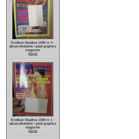
Erotiikan Maailma 1988 nr 4 -
aikuisviihdelehti / adult graphics
magazine
Näytä
Erotiikan Maailma 1988 nr 1 -
aikuisviihdelehti / adult graphics
magazine
Näytä