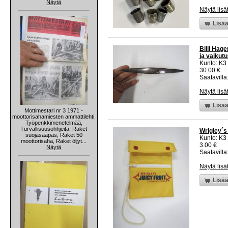
Näytä
Näytä lisä
Lisää
Billl Hage
ja vaikut
Kunto: K3
30.00 €
Saatavilla:
Näytä lisä
Lisää
Mottimestari nr 3 1971 -
moottorisahamiesten ammattilehti,
Työpenkkimenetelmää,
Turvallisuusohhjeita, Raket
Wrigley´s
suojasaapas, Raket 50
Kunto: K3
moottorisaha, Raket öljyt...
3.00 €
Näytä
Saatavilla:
Näytä lisä
Lisää