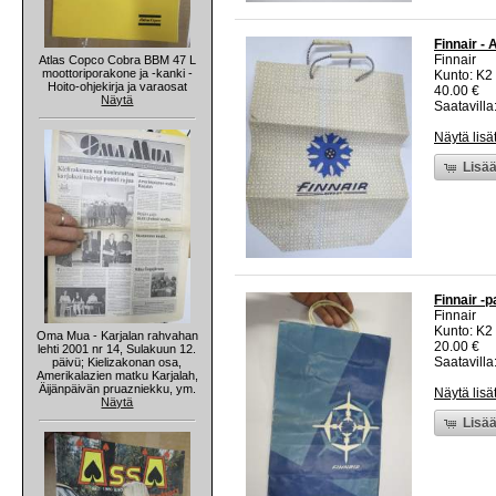
Finnair -
Finnair
Atlas Copco Cobra BBM 47 L
moottoriporakone ja -kanki -
Kunto: K2 
Hoito-ohjekirja ja varaosat
40.00 €
Näytä
Saatavilla:
Näytä lisä
Lisää
Finnair -
Finnair
Kunto: K2 
Oma Mua - Karjalan rahvahan
20.00 €
lehti 2001 nr 14, Sulakuun 12.
Saatavilla:
päivü; Kielizakonan osa,
Amerikalazien matku Karjalah,
Äijänpäivän pruazniekku, ym.
Näytä lisä
Näytä
Lisää