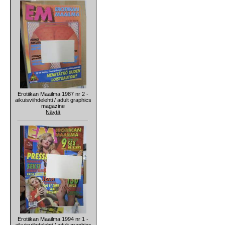
Erotiikan Maailma 1987 nr 2 -
aikuisviihdelehti / adult graphics
magazine
Näytä
Erotiikan Maailma 1994 nr 1 -
aikuisviihdelehti / adult graphics