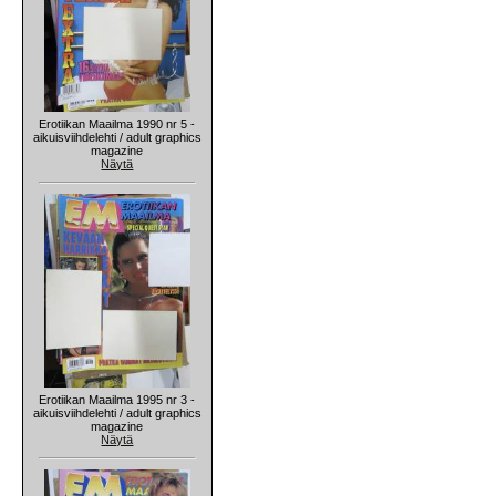
Erotiikan Maailma 1990 nr 5 -
aikuisviihdelehti / adult graphics
magazine
Näytä
Erotiikan Maailma 1995 nr 3 -
aikuisviihdelehti / adult graphics
magazine
Näytä