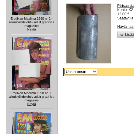
Pirtuastia
Kunto: K2 
12.00 €
Saatavilla:
Erotiikan Maailma 1990 nr 2 -
aikuisviihdelehti / adult graphics
magazine
Näytä lisä
Näytä
Lisää
Erotiikan Maailma 1990 nr 9 -
aikuisviihdelehti / adult graphics
magazine
Näytä