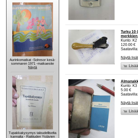
Turku 10 
merkkien 
Kunto: K2 
120.00 €
Saatavilla:
Näytä lisä
Aurinkomatkat -Solresor kesä-
sommaren 1971 -matkaesite
Lisää
Näytä
Almanakka
Kunto: K3
5.00 €
Saatavilla:
Näytä lisä
Lisää
Tupakkakysymys taloudelliselta
kannalta - Raittiuden Ystävien