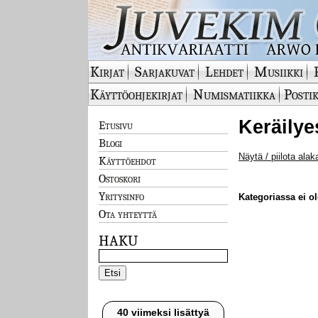
Kirjat
Sarjakuvat
Lehdet
Musiikki
Käyttöohjekirjat
Numismatiikka
Postik
Keräilye
Etusivu
Blogi
Näytä / piilota alak
Käyttöehdot
Ostoskori
Yritysinfo
Kategoriassa ei ole
Ota yhteyttä
HAKU
40 viimeksi lisättyä