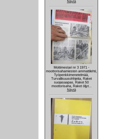
Näytä
Mottimestari nr 3 1971 -
moottorisahamiesten ammattilehti,
Työpenkkimenetelmää,
Turvallisuusohhjeita, Raket
suojasaapas, Raket 50
moottorisaha, Raket öljyt...
Näytä