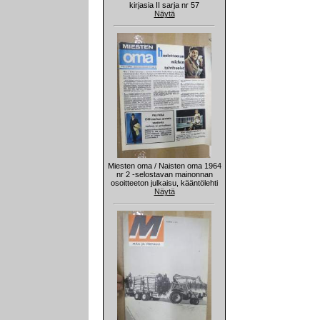
kirjasia II sarja nr 57
Näytä
Miesten oma / Naisten oma 1964
nr 2 -selostavan mainonnan
osoitteeton julkaisu, kääntölehti
Näytä