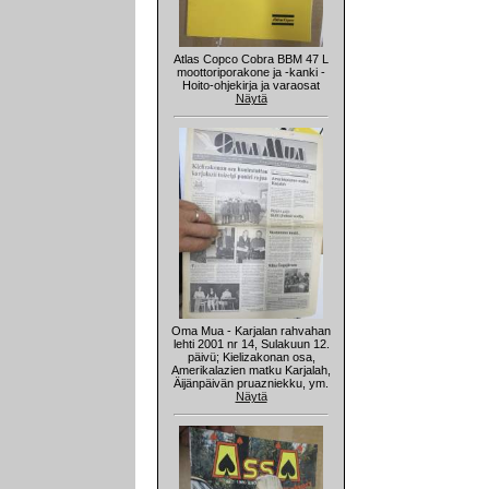
Atlas Copco Cobra BBM 47 L
moottoriporakone ja -kanki -
Hoito-ohjekirja ja varaosat
Näytä
Oma Mua - Karjalan rahvahan
lehti 2001 nr 14, Sulakuun 12.
päivü; Kielizakonan osa,
Amerikalazien matku Karjalah,
Äijänpäivän pruazniekku, ym.
Näytä