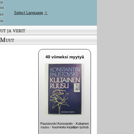
 in
ish
Select Language
▼
an
sh
ut ja viirit
Muut
40 viimeksi myytyä
Paustovski Konstantin - Kultainen
ruusu - huomioita kirjailijan työstä