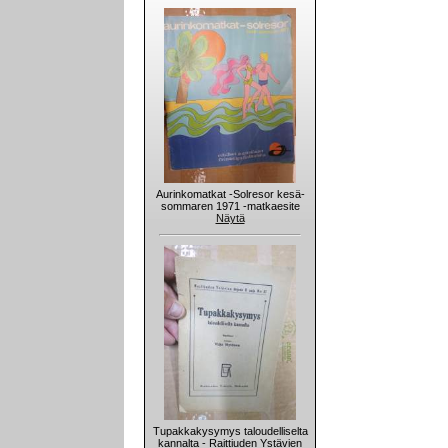
Aurinkomatkat -Solresor kesä-
sommaren 1971 -matkaesite
Näytä
Tupakkakysymys taloudelliselta
kannalta - Raittiuden Ystävien