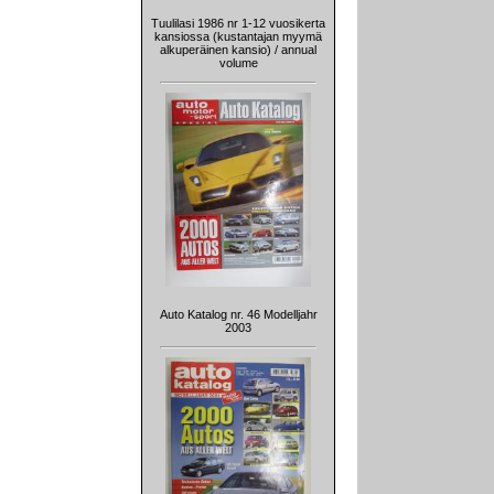
Tuulilasi 1986 nr 1-12 vuosikerta
kansiossa (kustantajan myymä
alkuperäinen kansio) / annual
volume
Auto Katalog nr. 46 Modelljahr
2003