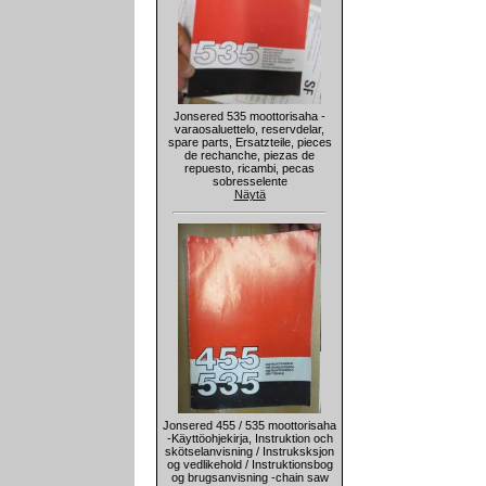
Jonsered 535 moottorisaha -
varaosaluettelo, reservdelar,
spare parts, Ersatzteile, pieces
de rechanche, piezas de
repuesto, ricambi, pecas
sobresselente
Näytä
Jonsered 455 / 535 moottorisaha
-Käyttöohjekirja, Instruktion och
skötselanvisning / Instruksksjon
og vedlikehold / Instruktionsbog
og brugsanvisning -chain saw