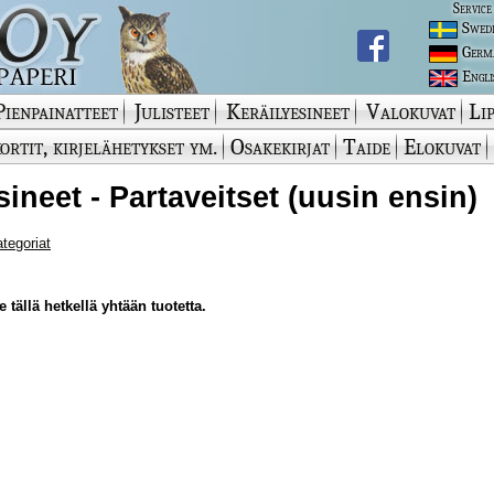
Service
Swed
Germ
Engli
Pienpainatteet
Julisteet
Keräilyesineet
Valokuvat
Lip
ortit, kirjelähetykset ym.
Osakekirjat
Taide
Elokuvat
sineet - Partaveitset (uusin ensin)
ategoriat
 tällä hetkellä yhtään tuotetta.