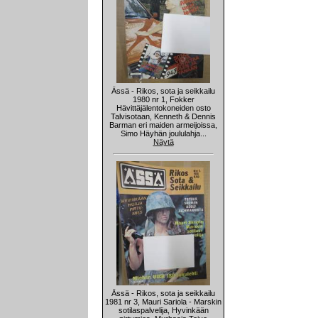
Ässä - Rikos, sota ja seikkailu
1980 nr 1, Fokker
Hävittäjälentokoneiden osto
Talvisotaan, Kenneth & Dennis
Barman eri maiden armeijoissa,
Simo Häyhän joululahja...
Näytä
Ässä - Rikos, sota ja seikkailu
1981 nr 3, Mauri Sariola - Marskin
sotilaspalvelija, Hyvinkään