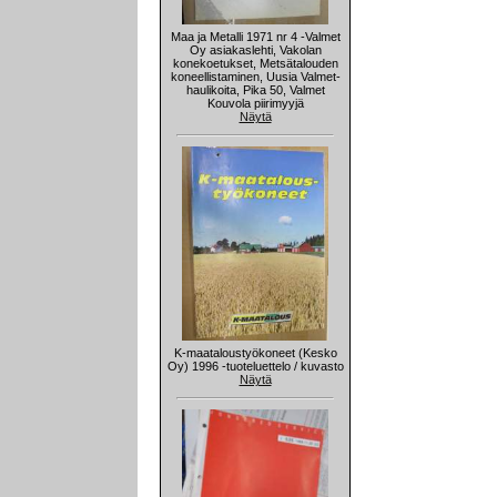
Maa ja Metalli 1971 nr 4 -Valmet
Oy asiakaslehti, Vakolan
konekoetukset, Metsätalouden
koneellistaminen, Uusia Valmet-
haulikoita, Pika 50, Valmet
Kouvola piirimyyjä
Näytä
K-maataloustyökoneet (Kesko
Oy) 1996 -tuoteluettelo / kuvasto
Näytä