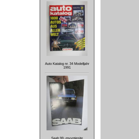
Auto Katalog nr. 34 Modelljahr
1991
Saab 99 -myyntiesite