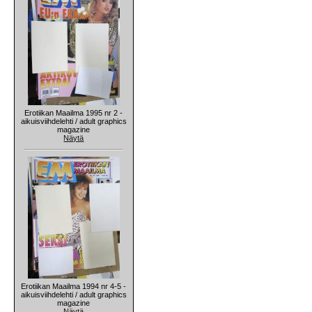
Erotiikan Maailma 1995 nr 2 -
aikuisviihdelehti / adult graphics
magazine
Näytä
Erotiikan Maailma 1994 nr 4-5 -
aikuisviihdelehti / adult graphics
magazine
Näytä