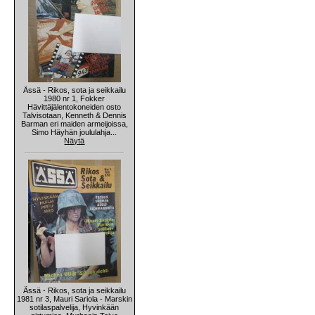
Ässä - Rikos, sota ja seikkailu
1980 nr 1, Fokker
Hävittäjälentokoneiden osto
Talvisotaan, Kenneth & Dennis
Barman eri maiden armeijoissa,
Simo Häyhän joululahja...
Näytä
Ässä - Rikos, sota ja seikkailu
1981 nr 3, Mauri Sariola - Marskin
sotilaspalvelija, Hyvinkään