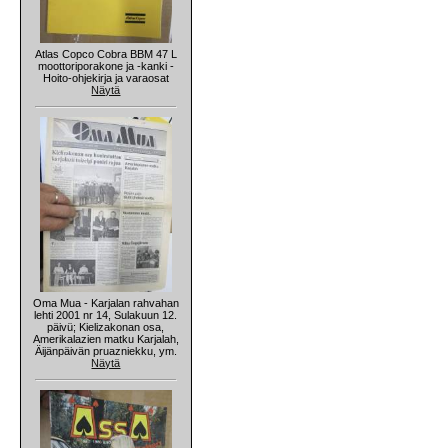
Atlas Copco Cobra BBM 47 L
moottoriporakone ja -kanki -
Hoito-ohjekirja ja varaosat
Näytä
Oma Mua - Karjalan rahvahan
lehti 2001 nr 14, Sulakuun 12.
päivü; Kielizakonan osa,
Amerikalazien matku Karjalah,
Äijänpäivän pruazniekku, ym.
Näytä