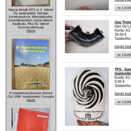
Lisää
Maa ja Metalli 1971 nr 4 -Valmet
Oy asiakaslehti, Vakolan
konekoetukset, Metsätalouden
koneellistaminen, Uusia Valmet-
Upo Tyton
haulikoita, Pika 50, Valmet
Upo Oy La
Kouvola piirimyyjä
Kunto: K2 
Näytä
20.00 €
Saatavilla:
Näytä lisä
Lisää
TPS - Suo
mainoslip
Kunto: K2 
5.00 €
Saatavilla:
K-maataloustyökoneet (Kesko
Näytä lisä
Oy) 1996 -tuoteluettelo / kuvasto
Näytä
Lisää