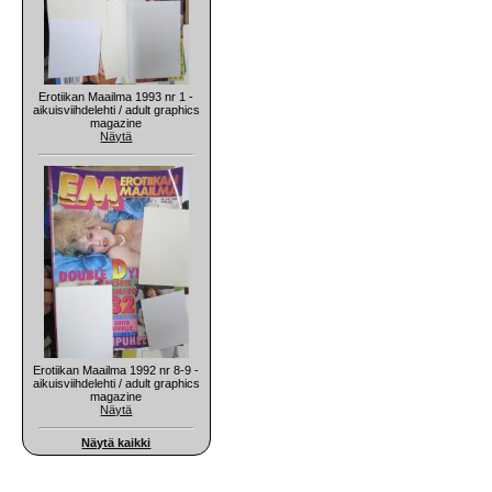
Erotiikan Maailma 1993 nr 1 -
aikuisviihdelehti / adult graphics
magazine
Näytä
Erotiikan Maailma 1992 nr 8-9 -
aikuisviihdelehti / adult graphics
magazine
Näytä
Näytä kaikki