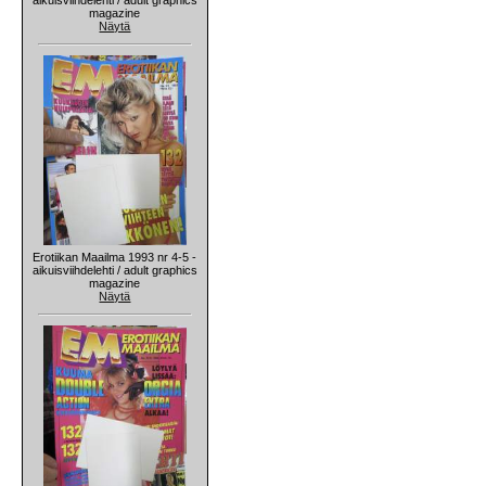
magazine
Näytä
Erotiikan Maailma 1993 nr 4-5 -
aikuisviihdelehti / adult graphics
magazine
Näytä