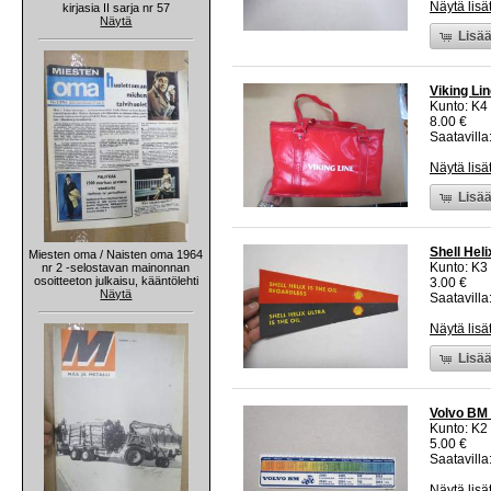
Näytä lisä
kirjasia II sarja nr 57
Näytä
Lisää
Viking Li
Kunto: K4
8.00 €
Saatavilla:
Näytä lisä
Lisää
Shell Hel
Miesten oma / Naisten oma 1964
Kunto: K3
nr 2 -selostavan mainonnan
osoitteeton julkaisu, kääntölehti
3.00 €
Näytä
Saatavilla:
Näytä lisä
Lisää
Volvo BM 
Kunto: K2 
5.00 €
Saatavilla:
Näytä lisä