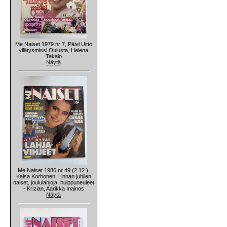
Me Naiset 1979 nr 7, Päivi Uitto
yllätysmissi Oulusta, Helena
Takalo
Näytä
Me Naiset 1986 nr 49 (2.12.),
Kaisa Korhonen, Linnan juhlien
naiset, joululahjoja, huippuneuleet
- Krizian, Aarikka mainos
Näytä