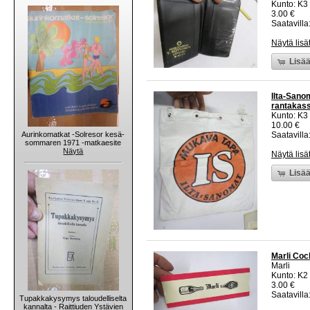
Kunto: K3
3.00 €
Saatavilla:
Näytä lisä
Lisää
Ilta-Sano
rantakass
Kunto: K3
10.00 €
Aurinkomatkat -Solresor kesä-
Saatavilla:
sommaren 1971 -matkaesite
Näytä
Näytä lisä
Lisää
Marli Coc
Marli
Kunto: K2 
3.00 €
Saatavilla:
Tupakkakysymys taloudelliselta
kannalta - Raittiuden Ystävien