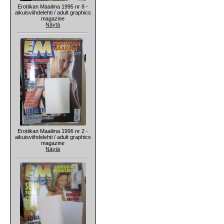
Erotiikan Maailma 1995 nr 8 -
aikuisviihdelehti / adult graphics
magazine
Näytä
Erotiikan Maailma 1996 nr 2 -
aikuisviihdelehti / adult graphics
magazine
Näytä