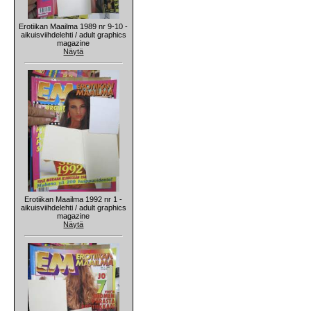
Erotiikan Maailma 1989 nr 9-10 -
aikuisviihdelehti / adult graphics
magazine
Näytä
Erotiikan Maailma 1992 nr 1 -
aikuisviihdelehti / adult graphics
magazine
Näytä