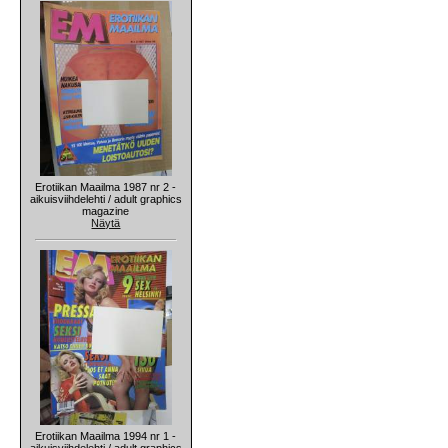
Erotiikan Maailma 1987 nr 2 -
aikuisviihdelehti / adult graphics
magazine
Näytä
Erotiikan Maailma 1994 nr 1 -
aikuisviihdelehti / adult graphics