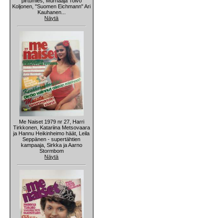
pirtumies, Murhaaja Toivo
Koljonen, "Suomen Eichmann" Ari
Kauhanen...
Näytä
Me Naiset 1979 nr 27, Harri
Tirkkonen, Katariina Metsovaara
ja Hannu Heikinheimo häät, Leila
Seppänen - supertähtien
kampaaja, Sirkka ja Aarno
Stormbom
Näytä