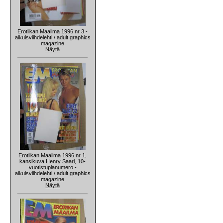
Erotiikan Maailma 1996 nr 3 -
aikuisviihdelehti / adult graphics
magazine
Näytä
Erotiikan Maailma 1996 nr 1,
kansikuva Henry Saari, 10-
vuotistuplanumero -
aikuisviihdelehti / adult graphics
magazine
Näytä