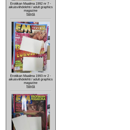
Erotiikan Maailma 1992 nr 7 -
aikuisviihdelehti / adult graphics
magazine
Näytä
Erotiikan Maailma 1993 nr 2 -
aikuisviihdelehti / adult graphics
magazine
Näytä