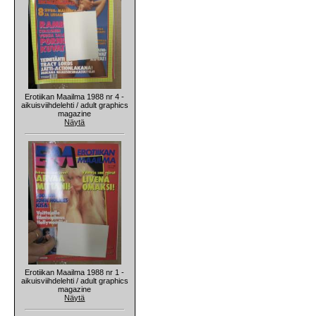
Erotiikan Maailma 1988 nr 4 -
aikuisviihdelehti / adult graphics
magazine
Näytä
Erotiikan Maailma 1988 nr 1 -
aikuisviihdelehti / adult graphics
magazine
Näytä