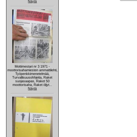
Näytä
Mottimestari nr 3 1971 -
moottorisahamiesten ammattilehti,
Työpenkkimenetelmää,
Turvallisuusohhjeita, Raket
suojasaapas, Raket 50
moottorisaha, Raket öljyt...
Näytä