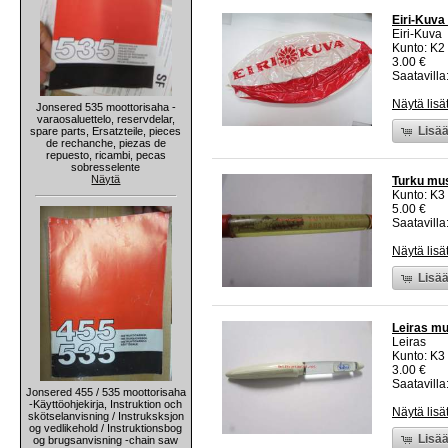
Eiri-Kuva 
Eiri-Kuva
Kunto: K2 
3.00 €
Saatavilla:
Näytä lisä
Jonsered 535 moottorisaha -
varaosaluettelo, reservdelar,
Lisää
spare parts, Ersatzteile, pieces
de rechanche, piezas de
repuesto, ricambi, pecas
sobresselente
Näytä
Turku mus
Kunto: K3
5.00 €
Saatavilla:
Näytä lisä
Lisää
Leiras m
Leiras
Kunto: K3
3.00 €
Saatavilla:
Jonsered 455 / 535 moottorisaha
-Käyttöohjekirja, Instruktion och
Näytä lisä
skötselanvisning / Instruksksjon
og vedlikehold / Instruktionsbog
Lisää
og brugsanvisning -chain saw