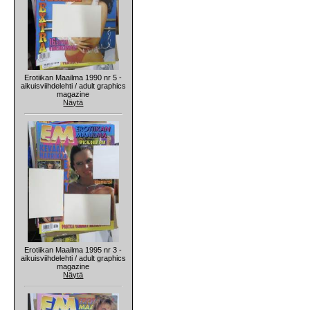
Erotiikan Maailma 1990 nr 5 -
aikuisviihdelehti / adult graphics
magazine
Näytä
Erotiikan Maailma 1995 nr 3 -
aikuisviihdelehti / adult graphics
magazine
Näytä