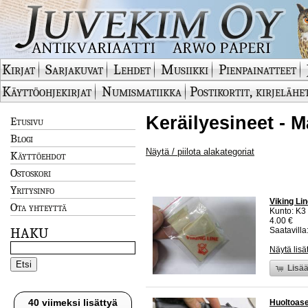
Kirjat
Sarjakuvat
Lehdet
Musiikki
Pienpainatteet
Käyttöohjekirjat
Numismatiikka
Postikortit, kirjelähe
Keräilyesineet - M
Etusivu
Blogi
Näytä / piilota alakategoriat
Käyttöehdot
Ostoskori
Yritysinfo
Viking Lin
Ota yhteyttä
Kunto: K3
4.00 €
HAKU
Saatavilla:
Näytä lisä
Lisää
40 viimeksi lisättyä
Huoltoasem