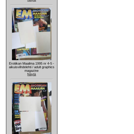
Erotiikan Maailma 1995 nr 4-5 -
aikuisviihdelehti / adult graphics
magazine
Näytä