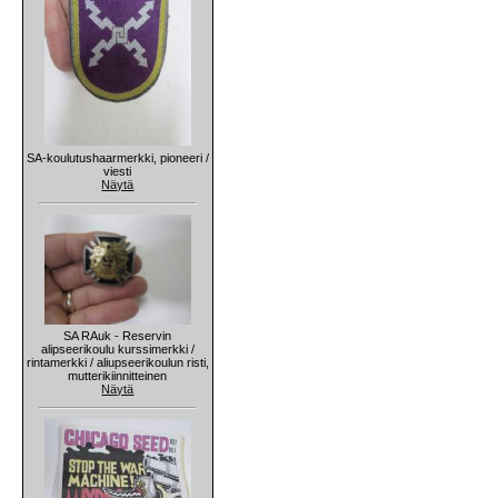
SA-koulutushaarmerkki, pioneeri /
viesti
Näytä
SA RAuk - Reservin
alipseerikoulu kurssimerkki /
rintamerkki / aliupseerikoulun risti,
mutterikiinnitteinen
Näytä