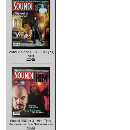
Soundi 2002 nr 4 - THE 69 Eyes,
Kent
Näytä
Soundi 2002 nr 3 - Him, Timo
Rautiainen & Trio Niskalaukaus
Näytä