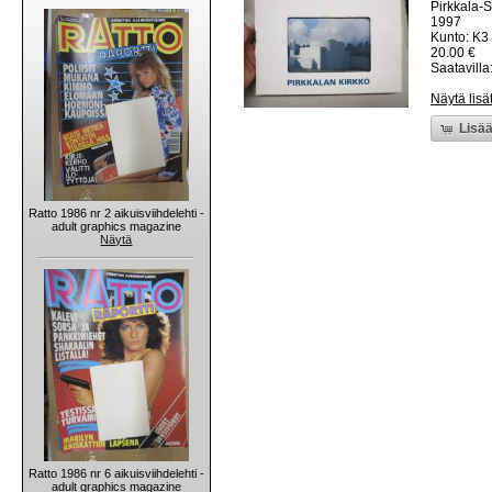
Pirkkala-
1997
Kunto: K3
20.00 €
Saatavilla:
Näytä lisä
Lisää
Ratto 1986 nr 2 aikuisviihdelehti -
adult graphics magazine
Näytä
Ratto 1986 nr 6 aikuisviihdelehti -
adult graphics magazine