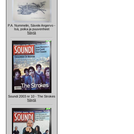
P.A. Nummelin, Sävele Angervo -
Isä, poika ja puuvenheet
Näytä
Soundi 2003 nr 10 - The Strokes
Näytä