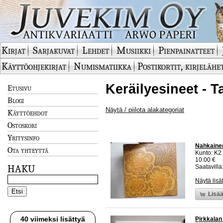
Kirjat
Sarjakuvat
Lehdet
Musiikki
Pienpainatteet
Käyttöohjekirjat
Numismatiikka
Postikortit, kirjelähe
Keräilyesineet - T
Etusivu
Blogi
Näytä / piilota alakategoriat
Käyttöehdot
Ostoskori
Yritysinfo
Nahkainen
Ota yhteyttä
Kunto: K2 
10.00 €
HAKU
Saatavilla:
Näytä lisä
Lisää
40 viimeksi lisättyä
Pirkkalan