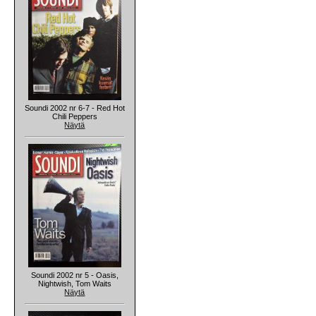
Soundi 2002 nr 6-7 - Red Hot
Chili Peppers
Näytä
Soundi 2002 nr 5 - Oasis,
Nightwish, Tom Waits
Näytä