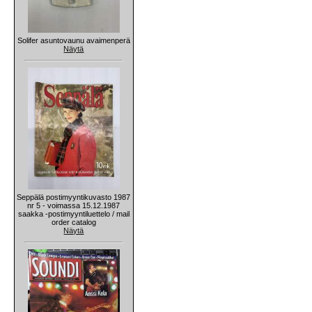
Solifer asuntovaunu avaimenperä
Näytä
Seppälä postimyyntikuvasto 1987
nr 5 - voimassa 15.12.1987
saakka -postimyyntiluettelo / mail
order catalog
Näytä