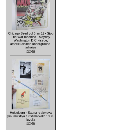
Chicago Seed vol 6. nr 11 - Stop
The War machine - Mayday
Washington D.C. -issue,
amerikkalainen underground-
julkaisu
Näytä
Heidelberg - Sauna -valokuva
ym. muistoja turistimatkalta 1950-
luvulla
Näytä