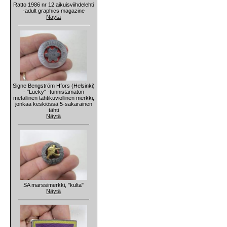
Ratto 1986 nr 12 aikuisviihdelehti
-adult graphics magazine
Näytä
Signe Bengström Hfors (Helsinki)
- "Lucky" -tunnistamaton
metallinen tähtikuviollinen merkki,
jonkaa keskiössä 5-sakarainen
tähti
Näytä
SA marssimerkki, "kulta"
Näytä