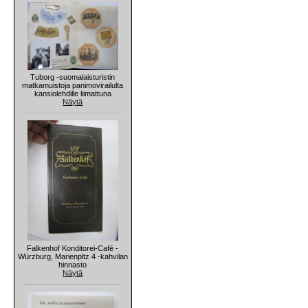
Tuborg -suomalaisturistin
matkamuistoja panimovirailulta
kansiolehdille liimattuna
Näytä
Falkenhof Konditorei-Café -
Würzburg, Marienpltz 4 -kahvilan
hinnasto
Näytä