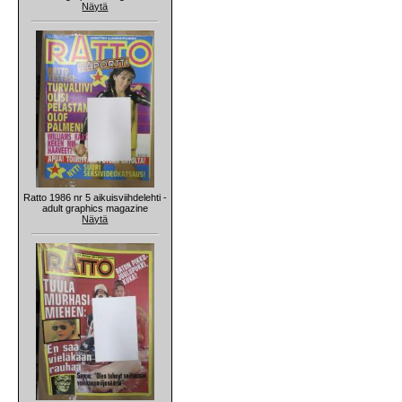
Näytä
Ratto 1986 nr 5 aikuisviihdelehti -
adult graphics magazine
Näytä