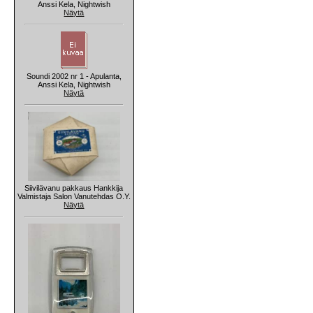
Anssi Kela, Nightwish
Näytä
Soundi 2002 nr 1 - Apulanta,
Anssi Kela, Nightwish
Näytä
Siivilävanu pakkaus Hankkija
Valmistaja Salon Vanutehdas O.Y.
Näytä