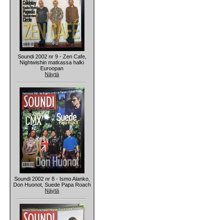
Soundi 2002 nr 9 - Zen Cafe,
Nightwishin matkassa halki
Euroopan
Näytä
Soundi 2002 nr 8 - Ismo Alanko,
Don Huonot, Suede Papa Roach
Näytä