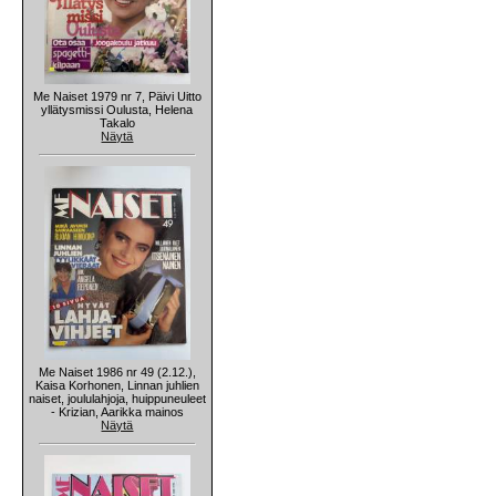
Me Naiset 1979 nr 7, Päivi Uitto
yllätysmissi Oulusta, Helena
Takalo
Näytä
Me Naiset 1986 nr 49 (2.12.),
Kaisa Korhonen, Linnan juhlien
naiset, joululahjoja, huippuneuleet
- Krizian, Aarikka mainos
Näytä