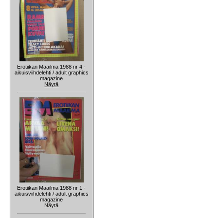
Erotiikan Maailma 1988 nr 4 -
aikuisviihdelehti / adult graphics
magazine
Näytä
Erotiikan Maailma 1988 nr 1 -
aikuisviihdelehti / adult graphics
magazine
Näytä