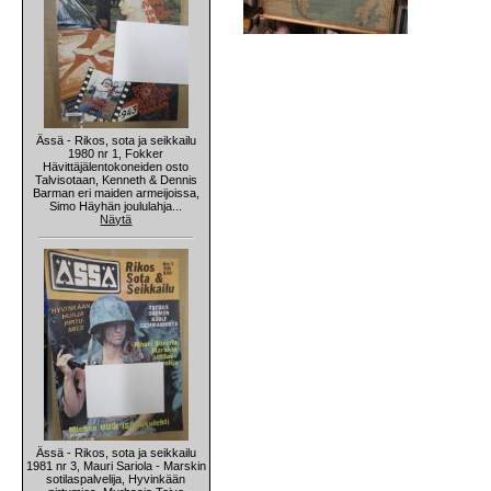
Ässä - Rikos, sota ja seikkailu
1980 nr 1, Fokker
Hävittäjälentokoneiden osto
Talvisotaan, Kenneth & Dennis
Barman eri maiden armeijoissa,
Simo Häyhän joululahja...
Näytä
Ässä - Rikos, sota ja seikkailu
1981 nr 3, Mauri Sariola - Marskin
sotilaspalvelija, Hyvinkään