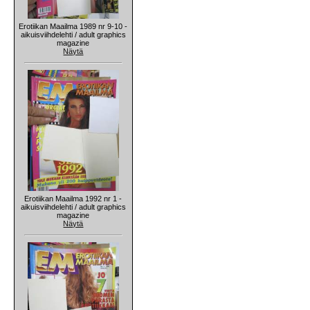
Erotiikan Maailma 1989 nr 9-10 -
aikuisviihdelehti / adult graphics
magazine
Näytä
Erotiikan Maailma 1992 nr 1 -
aikuisviihdelehti / adult graphics
magazine
Näytä