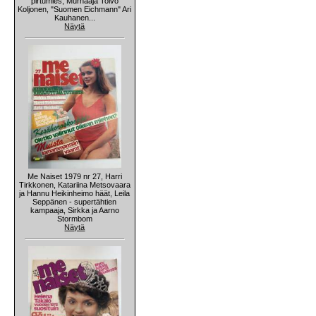
pirtumies, Murhaaja Toivo
Koljonen, "Suomen Eichmann" Ari
Kauhanen...
Näytä
Me Naiset 1979 nr 27, Harri
Tirkkonen, Katariina Metsovaara
ja Hannu Heikinheimo häät, Leila
Seppänen - supertähtien
kampaaja, Sirkka ja Aarno
Stormbom
Näytä