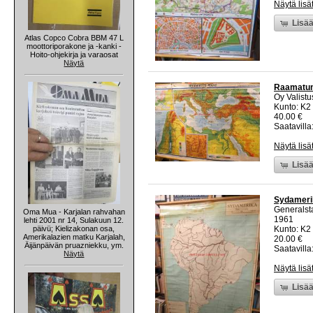
Näytä lisä
Lisää
Atlas Copco Cobra BBM 47 L
moottoriporakone ja -kanki -
Hoito-ohjekirja ja varaosat
Näytä
Raamatun 
Oy Valistu
Kunto: K2 
40.00 €
Saatavilla:
Näytä lisä
Lisää
Sydamerik
Generalsta
Oma Mua - Karjalan rahvahan
1961
lehti 2001 nr 14, Sulakuun 12.
päivü; Kielizakonan osa,
Kunto: K2 
Amerikalazien matku Karjalah,
20.00 €
Äijänpäivän pruazniekku, ym.
Saatavilla:
Näytä
Näytä lisä
Lisää