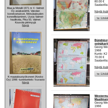
80.00 €
Saatavilla:
Maa ja Metalli 1971 nr 4 -Valmet
Oy asiakaslehti, Vakolan
Näytä lisä
konekoetukset, Metsätalouden
koneellistaminen, Uusia Valmet-
Lisää
haulikoita, Pika 50, Valmet
Kouvola piirimyyjä
Näytä
Bündnissy
seinäkartt
Georg We
1968
Kunto: K2 
70.00 €
Saatavilla:
Näytä lisä
Lisää
K-maataloustyökoneet (Kesko
Oy) 1996 -tuoteluettelo / kuvasto
Näytä
Westerman
Maailmanpo
Georg We
1966