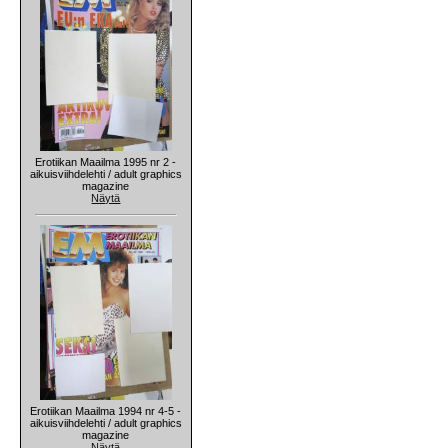
Erotiikan Maailma 1995 nr 2 -
aikuisviihdelehti / adult graphics
magazine
Näytä
Erotiikan Maailma 1994 nr 4-5 -
aikuisviihdelehti / adult graphics
magazine
Näytä