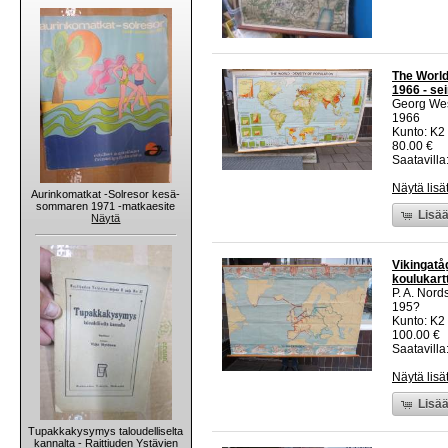
The World
1966 - sei
Georg We
1966
Kunto: K2 
80.00 €
Saatavilla:
Näytä lisä
Aurinkomatkat -Solresor kesä-
sommaren 1971 -matkaesite
Lisää
Näytä
Vikingatåg
koulukart
P. A. Nord
195?
Kunto: K2 
100.00 €
Saatavilla:
Näytä lisä
Lisää
Tupakkakysymys taloudelliselta
kannalta - Raittiuden Ystävien