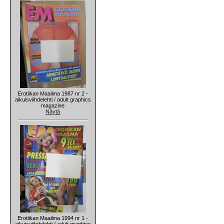
Erotiikan Maailma 1987 nr 2 -
aikuisviihdelehti / adult graphics
magazine
Näytä
Erotiikan Maailma 1994 nr 1 -
aikuisviihdelehti / adult graphics