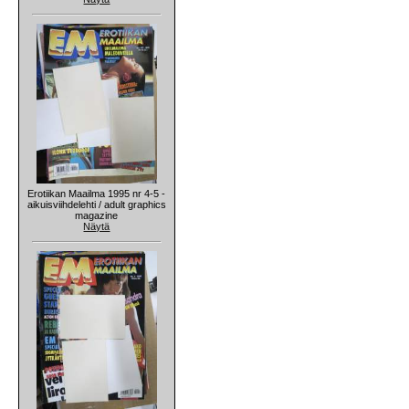
Erotiikan Maailma 1995 nr 4-5 -
aikuisviihdelehti / adult graphics
magazine
Näytä