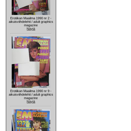
Erotiikan Maailma 1990 nr 2 -
aikuisviihdelehti / adult graphics
magazine
Näytä
Erotiikan Maailma 1990 nr 9 -
aikuisviihdelehti / adult graphics
magazine
Näytä