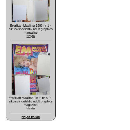
Erotiikan Maailma 1993 nr 1 -
aikuisviihdelehti / adult graphics
magazine
Näytä
Erotiikan Maailma 1992 nr 8-9 -
aikuisviihdelehti / adult graphics
magazine
Näytä
Näytä kaikki