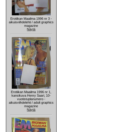
Erotiikan Maailma 1996 nr 3 -
aikuisviihdelehti / adult graphics
magazine
Näytä
Erotiikan Maailma 1996 nr 1,
kansikuva Henry Saari, 10-
vuotistuplanumero -
aikuisviihdelehti / adult graphics
magazine
Näytä