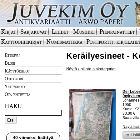
Kirjat
Sarjakuvat
Lehdet
Musiikki
Pienpainatteet
Käyttöohjekirjat
Numismatiikka
Postikortit, kirjelähe
Keräilyesineet - K
Etusivu
Blogi
Näytä / piilota alakategoriat
Käyttöehdot
Ostoskori
Yritysinfo
Der Leben
Ota yhteyttä
(nykyisen 
Johannes 
HAKU
1950
Kunto: K2 
30.00 €
Saatavilla:
Näytä lisä
Lisää
40 viimeksi lisättyä