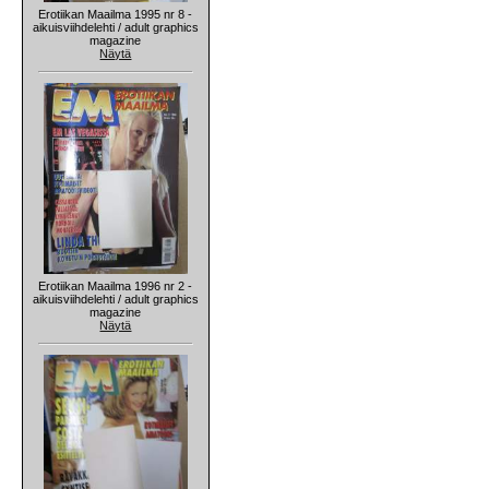
Erotiikan Maailma 1995 nr 8 -
aikuisviihdelehti / adult graphics
magazine
Näytä
Erotiikan Maailma 1996 nr 2 -
aikuisviihdelehti / adult graphics
magazine
Näytä