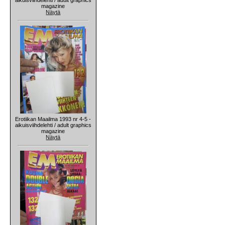
magazine
Näytä
Erotiikan Maailma 1993 nr 4-5 -
aikuisviihdelehti / adult graphics
magazine
Näytä