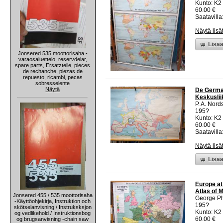
Kunto: K2 
60.00 €
Saatavilla:
Näytä lisä
Lisää
Jonsered 535 moottorisaha -
varaosaluettelo, reservdelar,
spare parts, Ersatzteile, pieces
de rechanche, piezas de
repuesto, ricambi, pecas
sobresselente
Näytä
De German
Keskuslii
P. A. Nord
195?
Kunto: K2 
60.00 €
Saatavilla:
Näytä lisä
Lisää
Europe at
Atlas of 
Jonsered 455 / 535 moottorisaha
George Ph
-Käyttöohjekirja, Instruktion och
195?
skötselanvisning / Instruksksjon
Kunto: K2 
og vedlikehold / Instruktionsbog
60.00 €
og brugsanvisning -chain saw