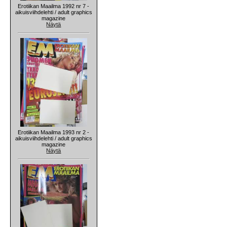
Erotiikan Maailma 1992 nr 7 -
aikuisviihdelehti / adult graphics
magazine
Näytä
Erotiikan Maailma 1993 nr 2 -
aikuisviihdelehti / adult graphics
magazine
Näytä