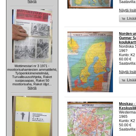
Näytä
Saatavilla:
Näytä lisä
Lisää
Norden un
Gunnar Sa
koulukart
Nordiska S
196?
Kunto: K2 
60.00 €
Saatavilla:
Mottimestari nr 3 1971 -
moottorisahamiesten ammattilehti,
Näytä lisä
Työpenkkimenetelmää,
Turvallisuusohhjeita, Raket
Lisää
suojasaapas, Raket 50
moottorisaha, Raket öljyt...
Näytä
Moskau -
Keskuslii
Westerma
1965
Kunto: K2 
50.00 €
Saatavilla: