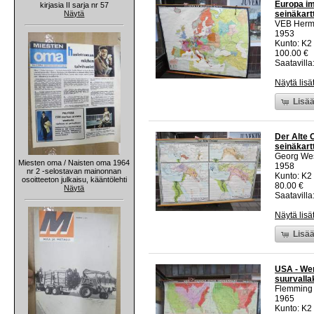
Europa im
kirjasia II sarja nr 57
Näytä
seinäkartt
VEB Herm
1953
Kunto: K2 
100.00 €
Saatavilla:
Näytä lisä
Lisää
Der Alte 
seinäkartt
Georg We
Miesten oma / Naisten oma 1964
1958
nr 2 -selostavan mainonnan
Kunto: K2 
osoitteeton julkaisu, kääntölehti
80.00 €
Näytä
Saatavilla:
Näytä lisä
Lisää
USA - Wer
suurvallak
Flemming 
1965
Kunto: K2 