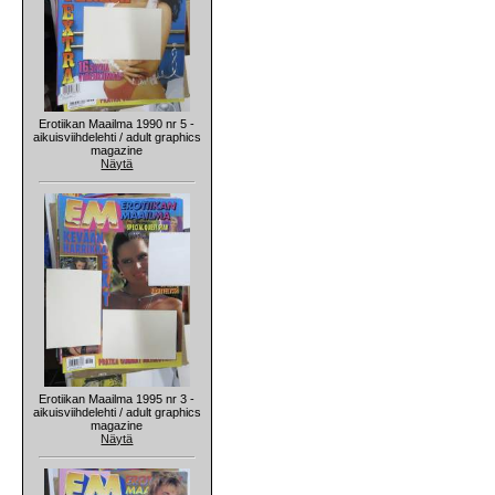
Erotiikan Maailma 1990 nr 5 -
aikuisviihdelehti / adult graphics
magazine
Näytä
Erotiikan Maailma 1995 nr 3 -
aikuisviihdelehti / adult graphics
magazine
Näytä