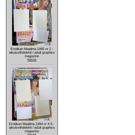
Erotiikan Maailma 1995 nr 2 -
aikuisviihdelehti / adult graphics
magazine
Näytä
Erotiikan Maailma 1994 nr 4-5 -
aikuisviihdelehti / adult graphics
magazine
Näytä