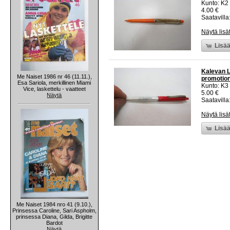
Kunto: K2 
4.00 €
Saatavilla:
Näytä lisä
Lisää
Kalevan L
Me Naiset 1986 nr 46 (11.11.),
promotion
Esa Sariola, merkillinen Miami
Kunto: K3
Vice, laskettelu - vaatteet
5.00 €
Näytä
Saatavilla:
Näytä lisä
Lisää
Me Naiset 1984 nro 41 (9.10.),
Prinsessa Caroline, Sari Aspholm,
prinsessa Diana, Gilda, Brigitte
Bardot
Näytä