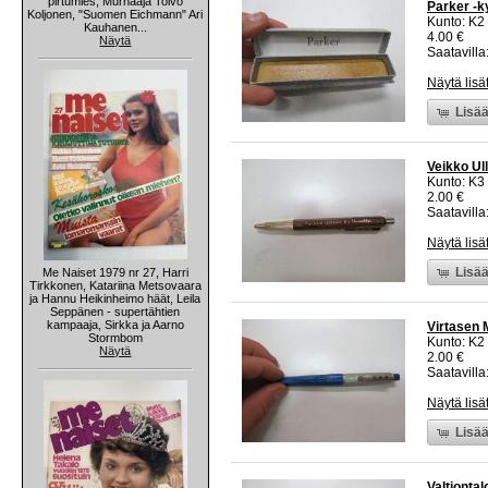
pirtumies, Murhaaja Toivo
Parker -k
Koljonen, "Suomen Eichmann" Ari
Kunto: K2 
Kauhanen...
4.00 €
Näytä
Saatavilla:
Näytä lisä
Lisää
Veikko Ul
Kunto: K3
2.00 €
Saatavilla:
Näytä lisä
Lisää
Me Naiset 1979 nr 27, Harri
Tirkkonen, Katariina Metsovaara
ja Hannu Heikinheimo häät, Leila
Seppänen - supertähtien
kampaaja, Sirkka ja Aarno
Virtasen 
Stormbom
Kunto: K2 
Näytä
2.00 €
Saatavilla:
Näytä lisä
Lisää
Valtionta