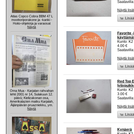
Saatavilla:
Näytä lisä
Atlas Copco Cobra BBM 47 L
Lisää
moottoriporakone ja -kanki -
Hoito-ohjekirja ja varaosat
Näytä
Favorite -
käyttämät
Kunto: K2 
4.00 €
Saatavilla:
Näytä lisä
Lisää
Red Top E
lyijypuik
Kunto: K2 
Oma Mua - Karjalan rahvahan
3.00 €
lehti 2001 nr 14, Sulakuun 12.
päivü; Kielizakonan osa,
Saatavilla:
Amerikalazien matku Karjalah,
Äijänpäivän pruazniekku, ym.
Näytä lisä
Näytä
Lisää
Kynäerä
Kunto: K2 