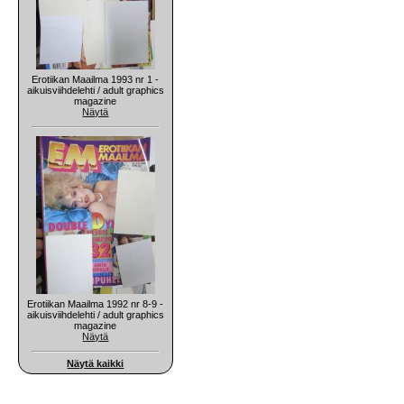
Erotiikan Maailma 1993 nr 1 -
aikuisviihdelehti / adult graphics
magazine
Näytä
Erotiikan Maailma 1992 nr 8-9 -
aikuisviihdelehti / adult graphics
magazine
Näytä
Näytä kaikki