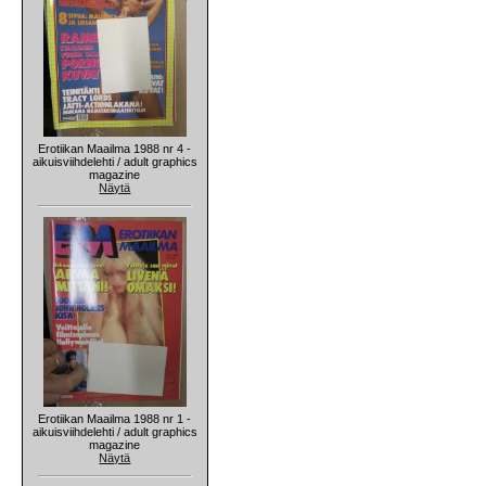
Erotiikan Maailma 1988 nr 4 -
aikuisviihdelehti / adult graphics
magazine
Näytä
Erotiikan Maailma 1988 nr 1 -
aikuisviihdelehti / adult graphics
magazine
Näytä