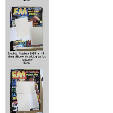
Erotiikan Maailma 1995 nr 4-5 -
aikuisviihdelehti / adult graphics
magazine
Näytä