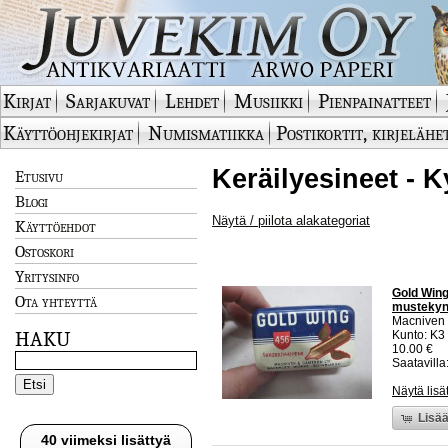
Kirjat
Sarjakuvat
Lehdet
Musiikki
Pienpainatteet
Käyttöohjekirjat
Numismatiikka
Postikortit, kirjelähe
Keräilyesineet - K
Etusivu
Blogi
Näytä / piilota alakategoriat
Käyttöehdot
Ostoskori
Yritysinfo
Gold Wing
Ota yhteyttä
mustekynä
Macniven
HAKU
Kunto: K3
10.00 €
Saatavilla:
Näytä lisä
Lisää
40 viimeksi lisättyä