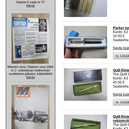
kirjasia II sarja nr 57
Näytä
Parker tu
Kunto: K2 
10.00 €
Saatavilla:
Näytä lisä
Lisää
Miesten oma / Naisten oma 1964
Quill Rivi
nr 2 -selostavan mainonnan
osoitteeton julkaisu, kääntölehti
The Quill
Näytä
Kunto: K3
45.00 €
Saatavilla:
Näytä lisä
Lisää
Quill Rivi
rekisterö
The Quill
Kunto: K3