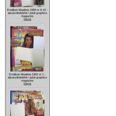
Erotiikan Maailma 1989 nr 9-10 -
aikuisviihdelehti / adult graphics
magazine
Näytä
Erotiikan Maailma 1992 nr 1 -
aikuisviihdelehti / adult graphics
magazine
Näytä