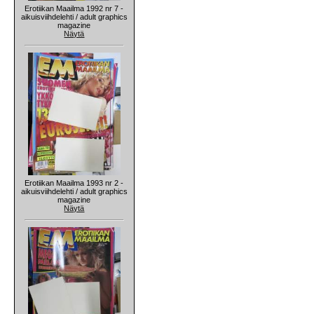
Erotiikan Maailma 1992 nr 7 -
aikuisviihdelehti / adult graphics
magazine
Näytä
Erotiikan Maailma 1993 nr 2 -
aikuisviihdelehti / adult graphics
magazine
Näytä