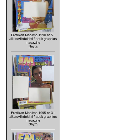
Erotiikan Maailma 1990 nr 5 -
aikuisviihdelehti / adult graphics
magazine
Näytä
Erotiikan Maailma 1995 nr 3 -
aikuisviihdelehti / adult graphics
magazine
Näytä