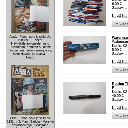
6.00 €
Saatavilla:
Näytä lisä
Lisää
Ässä - Rikos, sota ja seikkailu
Waterman´
1980 nr 1, Fokker
Waterman
Hävittäjälentokoneiden osto
Kunto: K2 
Talvisotaan, Kenneth & Dennis
5.00 €
Barman eri maiden armeijoissa,
Saatavilla:
Simo Häyhän joululahja...
Näytä
Näytä lisä
Lisää
Rotring T
Rotring
Kunto: K2 
40.00 €
Saatavilla:
Näytä lisä
Lisää
Ässä - Rikos, sota ja seikkailu
1981 nr 3, Mauri Sariola - Marskin
sotilaspalvelija, Hyvinkään