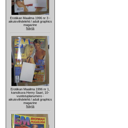
Erotiikan Maailma 1996 nr 3 -
aikuisviihdelehti / adult graphics
magazine
Näytä
Erotiikan Maailma 1996 nr 1,
kansikuva Henry Saari, 10-
vuotistuplanumero -
aikuisviihdelehti / adult graphics
magazine
Näytä