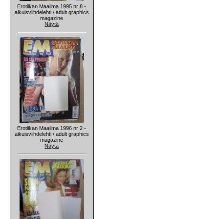
Erotiikan Maailma 1995 nr 8 -
aikuisviihdelehti / adult graphics
magazine
Näytä
Erotiikan Maailma 1996 nr 2 -
aikuisviihdelehti / adult graphics
magazine
Näytä