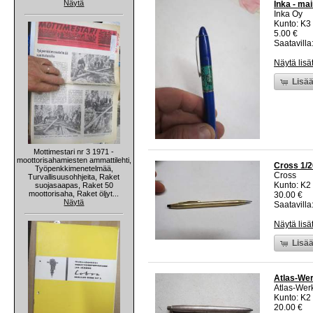
Näytä
Inka - ma
Inka Oy
Kunto: K3
5.00 €
Saatavilla:
Näytä lisä
Lisää
Mottimestari nr 3 1971 -
moottorisahamiesten ammattilehti,
Cross 1/2
Työpenkkimenetelmää,
Cross
Turvallisuusohhjeita, Raket
Kunto: K2 
suojasaapas, Raket 50
moottorisaha, Raket öljyt...
30.00 €
Näytä
Saatavilla:
Näytä lisä
Lisää
Atlas-Wer
Atlas-Wer
Kunto: K2 
20.00 €