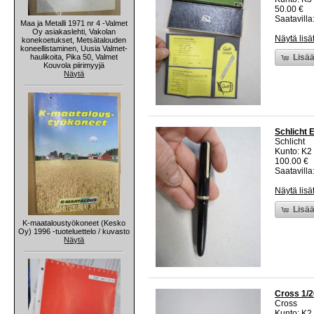
50.00 €
Saatavilla:
Maa ja Metalli 1971 nr 4 -Valmet
Oy asiakaslehti, Vakolan
Näytä lisä
konekoetukset, Metsätalouden
koneellistaminen, Uusia Valmet-
haulikoita, Pika 50, Valmet
Lisää
Kouvola piirimyyjä
Näytä
Schlicht E
Schlicht
Kunto: K2 
100.00 €
Saatavilla:
Näytä lisä
Lisää
K-maataloustyökoneet (Kesko
Oy) 1996 -tuoteluettelo / kuvasto
Näytä
Cross 1/2
Cross
Kunto: K2 