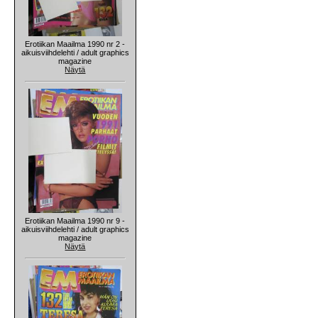
Erotiikan Maailma 1990 nr 2 -
aikuisviihdelehti / adult graphics
magazine
Näytä
Erotiikan Maailma 1990 nr 9 -
aikuisviihdelehti / adult graphics
magazine
Näytä