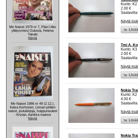
Kunto: K2 
2.00 €
Saatavilla:
Näytä lisä
Me Naiset 1979 nr 7, Päivi Uitto
Lisää
yllätysmissi Oulusta, Helena
Takalo
Näytä
Tmi A. Ko
Kunto: K3
2.00 €
Saatavilla:
Näytä lisä
Lisää
Nokia Tra
Kunto: K2 
4.00 €
Saatavilla:
Me Naiset 1986 nr 49 (2.12.),
Kaisa Korhonen, Linnan juhlien
naiset, joululahjoja, huippuneuleet
Näytä lisä
- Krizian, Aarikka mainos
Näytä
Lisää
Nokia Tra