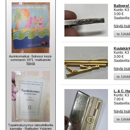
Ballograf
Kunto: K3
3.00 €
Saatavilla:
Näytä lisä
Lisää
Kuulakärk
Kunto: K3
Aurinkomatkat -Solresor kesä-
3.00 €
sommaren 1971 -matkaesite
Saatavilla:
Näytä
Näytä lisä
Lisää
L. & C. H
Kunto: K3
7.00 €
Saatavilla:
Näytä lisä
Lisää
Tupakkakysymys taloudelliselta
kannalta - Raittiuden Ystävien