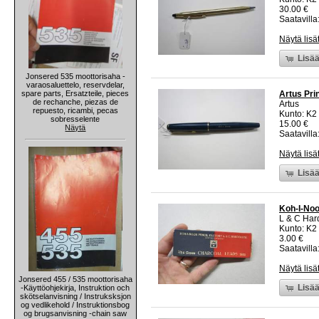
30.00 €
Saatavilla:
Näytä lisä
Lisää
Jonsered 535 moottorisaha -
varaosaluettelo, reservdelar,
spare parts, Ersatzteile, pieces
Artus Pri
de rechanche, piezas de
Artus
repuesto, ricambi, pecas
Kunto: K2 
sobresselente
15.00 €
Näytä
Saatavilla:
Näytä lisä
Lisää
Koh-I-Noo
L & C Har
Kunto: K2 
3.00 €
Saatavilla:
Näytä lisä
Jonsered 455 / 535 moottorisaha
Lisää
-Käyttöohjekirja, Instruktion och
skötselanvisning / Instruksksjon
og vedlikehold / Instruktionsbog
og brugsanvisning -chain saw