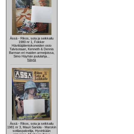
Ässä - Rikos, sota ja seikkailu
1980 nr 1, Fokker
Hävittäjälentokoneiden osto
Talvisotaan, Kenneth & Dennis
Barman eri maiden armeijoissa,
Simo Häyhän joululahja...
Näytä
Ässä - Rikos, sota ja seikkailu
1981 nr 3, Mauri Sariola - Marskin
sotilaspalvelija, Hyvinkään