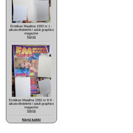
Erotiikan Maailma 1993 nr 1 -
aikuisviihdelehti / adult graphics
magazine
Näytä
Erotiikan Maailma 1992 nr 8-9 -
aikuisviihdelehti / adult graphics
magazine
Näytä
Näytä kaikki