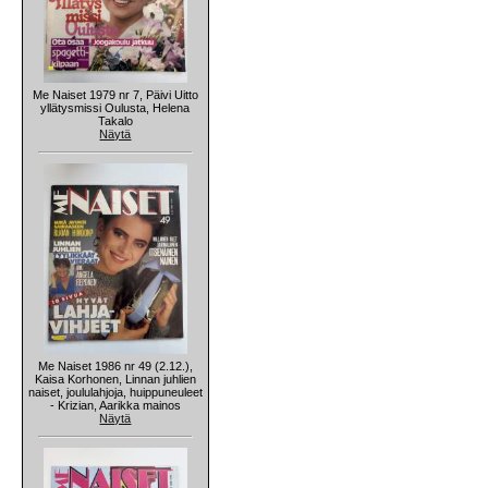
Me Naiset 1979 nr 7, Päivi Uitto
yllätysmissi Oulusta, Helena
Takalo
Näytä
Me Naiset 1986 nr 49 (2.12.),
Kaisa Korhonen, Linnan juhlien
naiset, joululahjoja, huippuneuleet
- Krizian, Aarikka mainos
Näytä