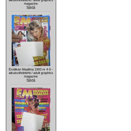
magazine
Näytä
Erotiikan Maailma 1993 nr 4-5 -
aikuisviihdelehti / adult graphics
magazine
Näytä