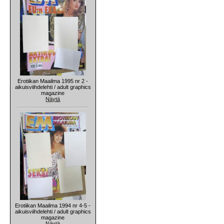
Erotiikan Maailma 1995 nr 2 -
aikuisviihdelehti / adult graphics
magazine
Näytä
Erotiikan Maailma 1994 nr 4-5 -
aikuisviihdelehti / adult graphics
magazine
Näytä