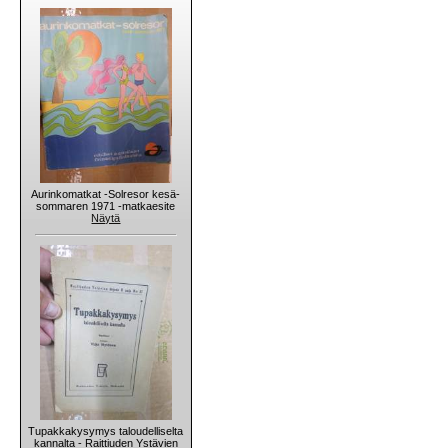
Aurinkomatkat -Solresor kesä-
sommaren 1971 -matkaesite
Näytä
Tupakkakysymys taloudelliselta
kannalta - Raittiuden Ystävien