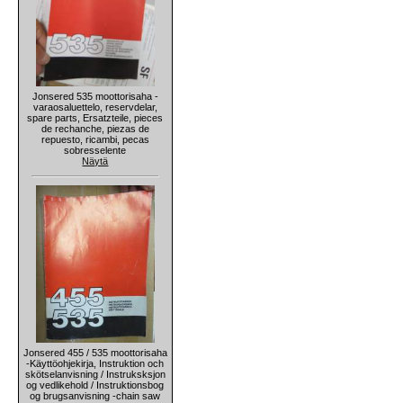
Jonsered 535 moottorisaha -
varaosaluettelo, reservdelar,
spare parts, Ersatzteile, pieces
de rechanche, piezas de
repuesto, ricambi, pecas
sobresselente
Näytä
Jonsered 455 / 535 moottorisaha
-Käyttöohjekirja, Instruktion och
skötselanvisning / Instruksksjon
og vedlikehold / Instruktionsbog
og brugsanvisning -chain saw