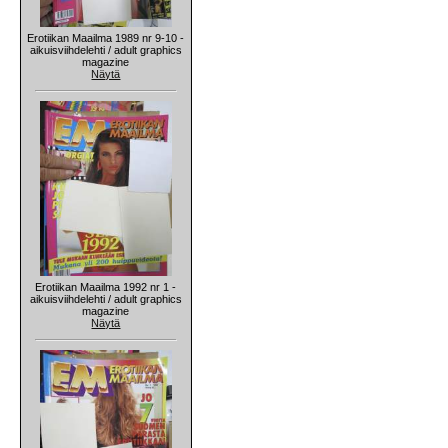
Erotiikan Maailma 1989 nr 9-10 -
aikuisviihdelehti / adult graphics
magazine
Näytä
Erotiikan Maailma 1992 nr 1 -
aikuisviihdelehti / adult graphics
magazine
Näytä