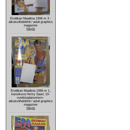
Erotiikan Maailma 1996 nr 3 -
aikuisviihdelehti / adult graphics
magazine
Näytä
Erotiikan Maailma 1996 nr 1,
kansikuva Henry Saari, 10-
vuotistuplanumero -
aikuisviihdelehti / adult graphics
magazine
Näytä