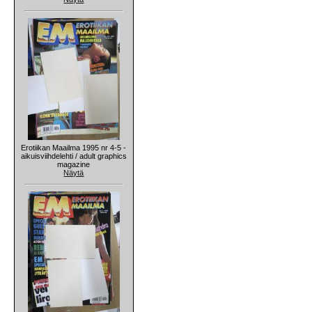
Erotiikan Maailma 1995 nr 4-5 -
aikuisviihdelehti / adult graphics
magazine
Näytä