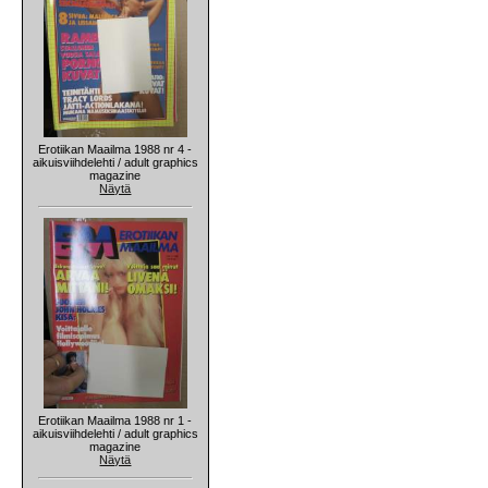
Erotiikan Maailma 1988 nr 4 -
aikuisviihdelehti / adult graphics
magazine
Näytä
Erotiikan Maailma 1988 nr 1 -
aikuisviihdelehti / adult graphics
magazine
Näytä