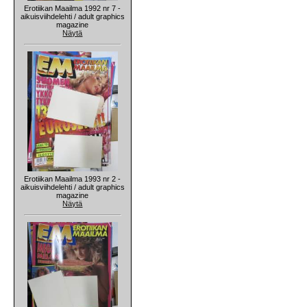
Erotiikan Maailma 1992 nr 7 -
aikuisviihdelehti / adult graphics
magazine
Näytä
Erotiikan Maailma 1993 nr 2 -
aikuisviihdelehti / adult graphics
magazine
Näytä