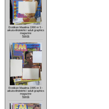
Erotiikan Maailma 1990 nr 5 -
aikuisviihdelehti / adult graphics
magazine
Näytä
Erotiikan Maailma 1995 nr 3 -
aikuisviihdelehti / adult graphics
magazine
Näytä