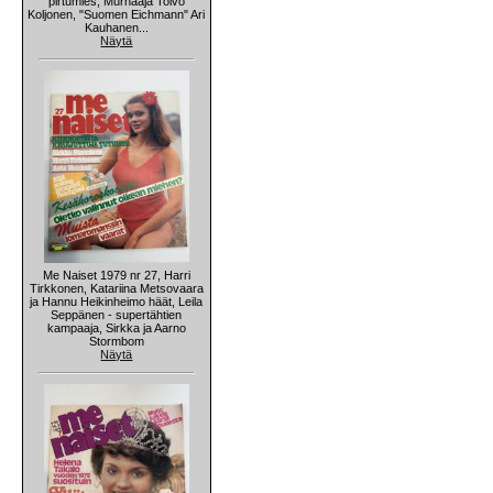
pirtumies, Murhaaja Toivo
Koljonen, "Suomen Eichmann" Ari
Kauhanen...
Näytä
Me Naiset 1979 nr 27, Harri
Tirkkonen, Katariina Metsovaara
ja Hannu Heikinheimo häät, Leila
Seppänen - supertähtien
kampaaja, Sirkka ja Aarno
Stormbom
Näytä