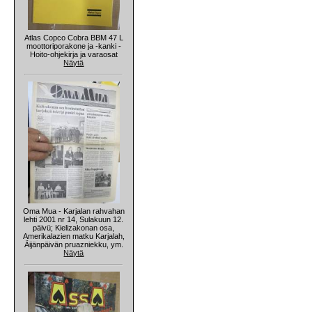
Atlas Copco Cobra BBM 47 L
moottoriporakone ja -kanki -
Hoito-ohjekirja ja varaosat
Näytä
Oma Mua - Karjalan rahvahan
lehti 2001 nr 14, Sulakuun 12.
päivü; Kielizakonan osa,
Amerikalazien matku Karjalah,
Äijänpäivän pruazniekku, ym.
Näytä