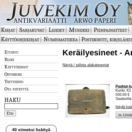
Kirjat
Sarjakuvat
Lehdet
Musiikki
Pienpainatteet
Käyttöohjekirjat
Numismatiikka
Postikortit, kirjelähe
Keräilyesineet - A
Etusivu
Blogi
Näytä / piilota alakategoriat
Käyttöehdot
Ostoskori
Yritysinfo
Puuhun ka
Ota yhteyttä
Kunto: K2 
500.00 €
HAKU
Saatavilla:
Näytä lisä
Lisää
40 viimeksi lisättyä