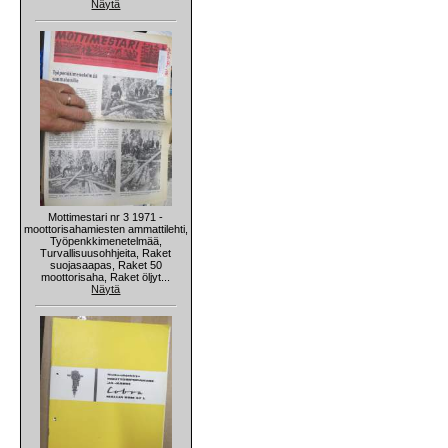
Näytä
Mottimestari nr 3 1971 -
moottorisahamiesten ammattilehti,
Työpenkkimenetelmää,
Turvallisuusohhjeita, Raket
suojasaapas, Raket 50
moottorisaha, Raket öljyt...
Näytä