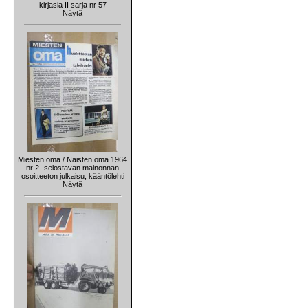
kirjasia II sarja nr 57
Näytä
Miesten oma / Naisten oma 1964
nr 2 -selostavan mainonnan
osoitteeton julkaisu, kääntölehti
Näytä