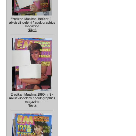
Erotiikan Maailma 1990 nr 2 -
aikuisviihdelehti / adult graphics
magazine
Näytä
Erotiikan Maailma 1990 nr 9 -
aikuisviihdelehti / adult graphics
magazine
Näytä