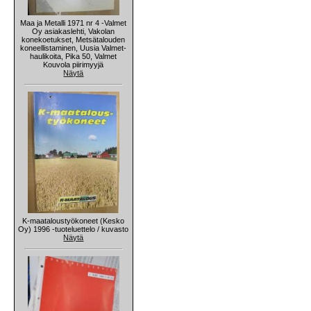
Maa ja Metalli 1971 nr 4 -Valmet
Oy asiakaslehti, Vakolan
konekoetukset, Metsätalouden
koneellistaminen, Uusia Valmet-
haulikoita, Pika 50, Valmet
Kouvola piirimyyjä
Näytä
K-maataloustyökoneet (Kesko
Oy) 1996 -tuoteluettelo / kuvasto
Näytä