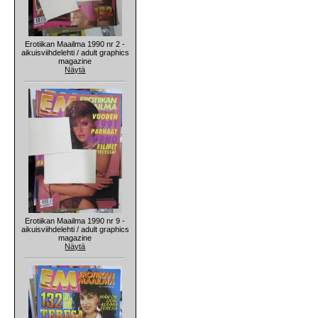
Erotiikan Maailma 1990 nr 2 -
aikuisviihdelehti / adult graphics
magazine
Näytä
Erotiikan Maailma 1990 nr 9 -
aikuisviihdelehti / adult graphics
magazine
Näytä