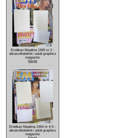
Erotiikan Maailma 1995 nr 2 -
aikuisviihdelehti / adult graphics
magazine
Näytä
Erotiikan Maailma 1994 nr 4-5 -
aikuisviihdelehti / adult graphics
magazine
Näytä