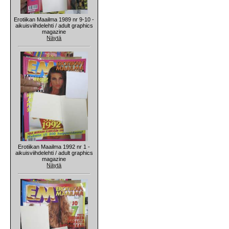
Erotiikan Maailma 1989 nr 9-10 -
aikuisviihdelehti / adult graphics
magazine
Näytä
Erotiikan Maailma 1992 nr 1 -
aikuisviihdelehti / adult graphics
magazine
Näytä