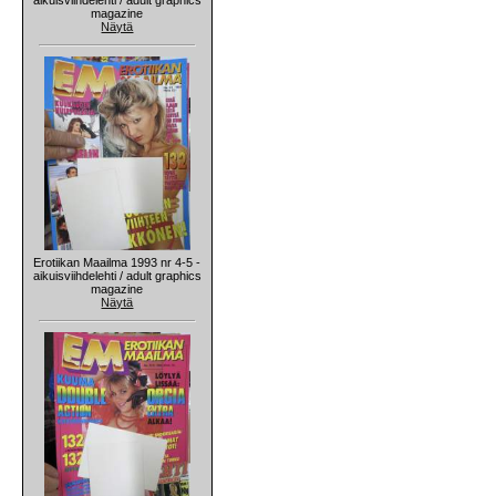
magazine
Näytä
Erotiikan Maailma 1993 nr 4-5 -
aikuisviihdelehti / adult graphics
magazine
Näytä