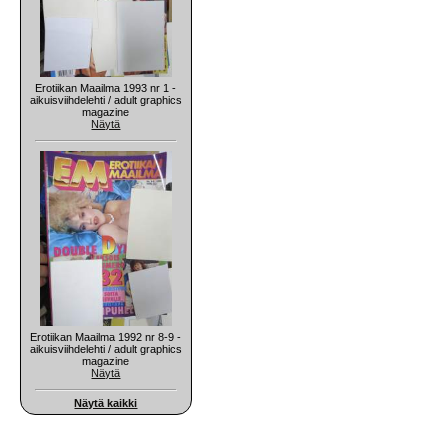
Erotiikan Maailma 1993 nr 1 -
aikuisviihdelehti / adult graphics
magazine
Näytä
Erotiikan Maailma 1992 nr 8-9 -
aikuisviihdelehti / adult graphics
magazine
Näytä
Näytä kaikki