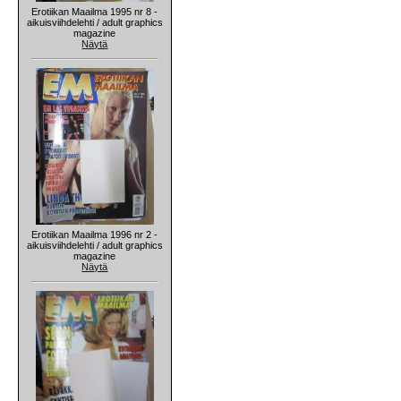
Erotiikan Maailma 1995 nr 8 -
aikuisviihdelehti / adult graphics
magazine
Näytä
Erotiikan Maailma 1996 nr 2 -
aikuisviihdelehti / adult graphics
magazine
Näytä