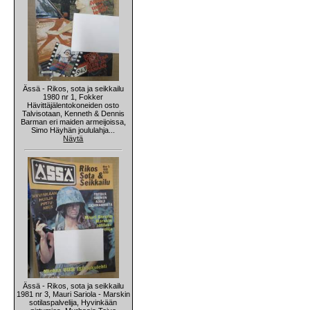
Ässä - Rikos, sota ja seikkailu
1980 nr 1, Fokker
Hävittäjälentokoneiden osto
Talvisotaan, Kenneth & Dennis
Barman eri maiden armeijoissa,
Simo Häyhän joululahja...
Näytä
Ässä - Rikos, sota ja seikkailu
1981 nr 3, Mauri Sariola - Marskin
sotilaspalvelija, Hyvinkään