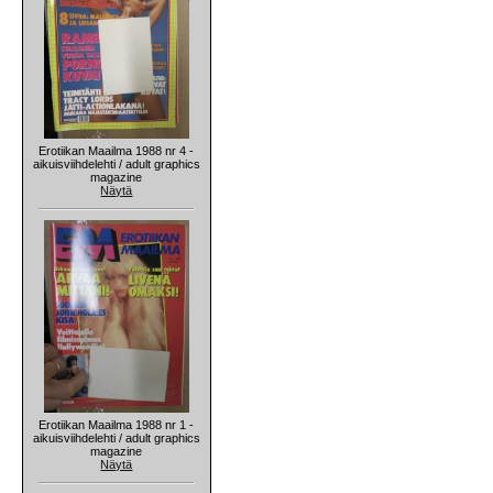
Erotiikan Maailma 1988 nr 4 -
aikuisviihdelehti / adult graphics
magazine
Näytä
Erotiikan Maailma 1988 nr 1 -
aikuisviihdelehti / adult graphics
magazine
Näytä