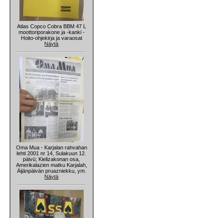
Atlas Copco Cobra BBM 47 L
moottoriporakone ja -kanki -
Hoito-ohjekirja ja varaosat
Näytä
Oma Mua - Karjalan rahvahan
lehti 2001 nr 14, Sulakuun 12.
päivü; Kielizakonan osa,
Amerikalazien matku Karjalah,
Äijänpäivän pruazniekku, ym.
Näytä