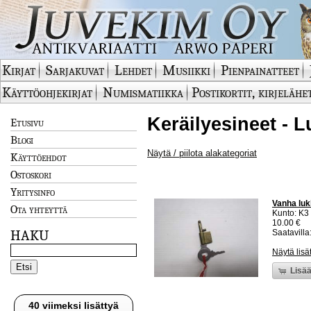
Kirjat
Sarjakuvat
Lehdet
Musiikki
Pienpainatteet
Käyttöohjekirjat
Numismatiikka
Postikortit, kirjelähe
Keräilyesineet - L
Etusivu
Blogi
Näytä / piilota alakategoriat
Käyttöehdot
Ostoskori
Yritysinfo
Vanha luk
Ota yhteyttä
Kunto: K3
10.00 €
HAKU
Saatavilla:
Näytä lisä
Lisää
40 viimeksi lisättyä