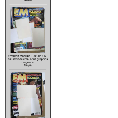
Erotiikan Maailma 1995 nr 4-5 -
aikuisviihdelehti / adult graphics
magazine
Näytä