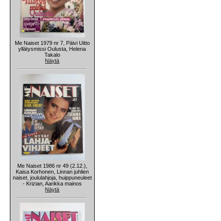
Me Naiset 1979 nr 7, Päivi Uitto
yllätysmissi Oulusta, Helena
Takalo
Näytä
Me Naiset 1986 nr 49 (2.12.),
Kaisa Korhonen, Linnan juhlien
naiset, joululahjoja, huippuneuleet
- Krizian, Aarikka mainos
Näytä