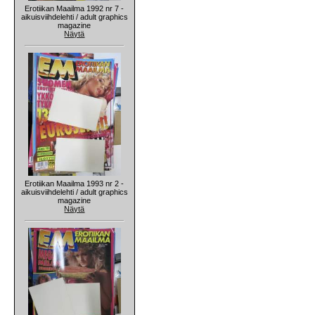
Erotiikan Maailma 1992 nr 7 -
aikuisviihdelehti / adult graphics
magazine
Näytä
Erotiikan Maailma 1993 nr 2 -
aikuisviihdelehti / adult graphics
magazine
Näytä