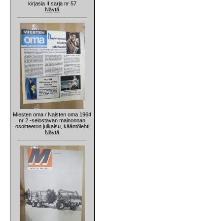
kirjasia II sarja nr 57
Näytä
Miesten oma / Naisten oma 1964
nr 2 -selostavan mainonnan
osoitteeton julkaisu, kääntölehti
Näytä