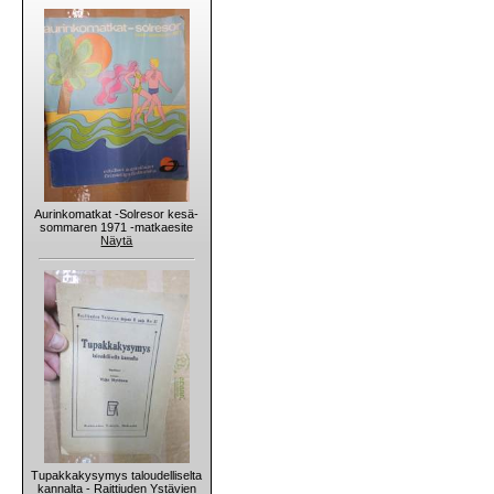
Aurinkomatkat -Solresor kesä-
sommaren 1971 -matkaesite
Näytä
Tupakkakysymys taloudelliselta
kannalta - Raittiuden Ystävien