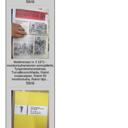
Näytä
Mottimestari nr 3 1971 -
moottorisahamiesten ammattilehti,
Työpenkkimenetelmää,
Turvallisuusohhjeita, Raket
suojasaapas, Raket 50
moottorisaha, Raket öljyt...
Näytä