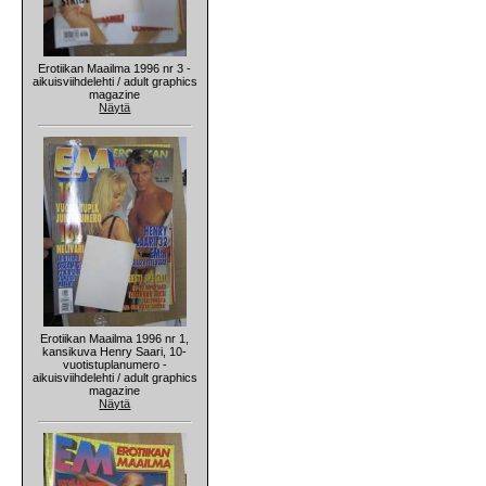
Erotiikan Maailma 1996 nr 3 -
aikuisviihdelehti / adult graphics
magazine
Näytä
Erotiikan Maailma 1996 nr 1,
kansikuva Henry Saari, 10-
vuotistuplanumero -
aikuisviihdelehti / adult graphics
magazine
Näytä