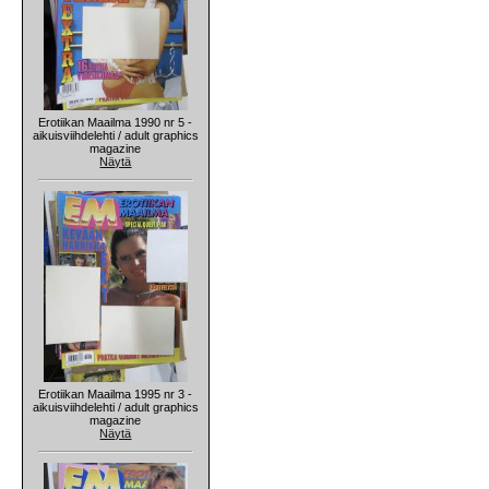
Erotiikan Maailma 1990 nr 5 -
aikuisviihdelehti / adult graphics
magazine
Näytä
Erotiikan Maailma 1995 nr 3 -
aikuisviihdelehti / adult graphics
magazine
Näytä