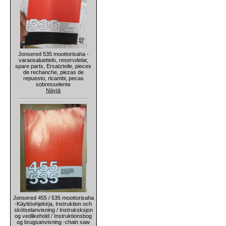
Jonsered 535 moottorisaha -
varaosaluettelo, reservdelar,
spare parts, Ersatzteile, pieces
de rechanche, piezas de
repuesto, ricambi, pecas
sobresselente
Näytä
Jonsered 455 / 535 moottorisaha
-Käyttöohjekirja, Instruktion och
skötselanvisning / Instruksksjon
og vedlikehold / Instruktionsbog
og brugsanvisning -chain saw