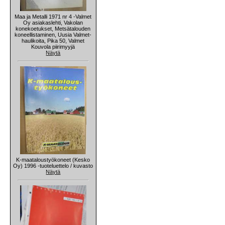
Maa ja Metalli 1971 nr 4 -Valmet
Oy asiakaslehti, Vakolan
konekoetukset, Metsätalouden
koneellistaminen, Uusia Valmet-
haulikoita, Pika 50, Valmet
Kouvola piirimyyjä
Näytä
K-maataloustyökoneet (Kesko
Oy) 1996 -tuoteluettelo / kuvasto
Näytä