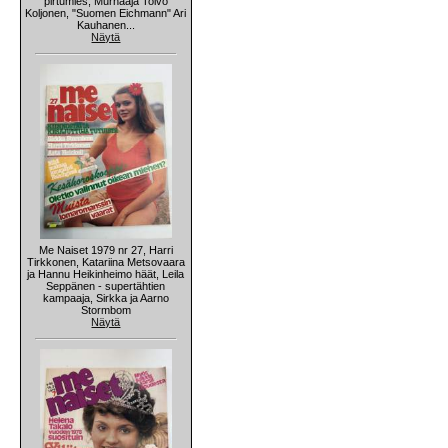
pirtumies, Murhaaja Toivo
Koljonen, "Suomen Eichmann" Ari
Kauhanen...
Näytä
Me Naiset 1979 nr 27, Harri
Tirkkonen, Katariina Metsovaara
ja Hannu Heikinheimo häät, Leila
Seppänen - supertähtien
kampaaja, Sirkka ja Aarno
Stormbom
Näytä