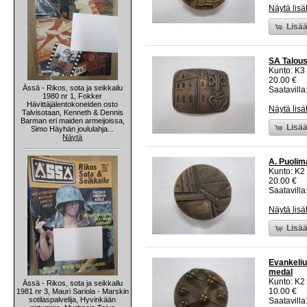
Näytä lisä
Lisää
SA Talous
Kunto: K3
20.00 €
Ässä - Rikos, sota ja seikkailu
Saatavilla:
1980 nr 1, Fokker
Hävittäjälentokoneiden osto
Näytä lisä
Talvisotaan, Kenneth & Dennis
Barman eri maiden armeijoissa,
Lisää
Simo Häyhän joululahja...
Näytä
A. Puolim
Kunto: K2 
20.00 €
Saatavilla:
Näytä lisä
Lisää
Evankeliu
medal
Kunto: K2 
Ässä - Rikos, sota ja seikkailu
10.00 €
1981 nr 3, Mauri Sariola - Marskin
sotilaspalvelija, Hyvinkään
Saatavilla: