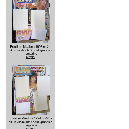
Erotiikan Maailma 1995 nr 2 -
aikuisviihdelehti / adult graphics
magazine
Näytä
Erotiikan Maailma 1994 nr 4-5 -
aikuisviihdelehti / adult graphics
magazine
Näytä