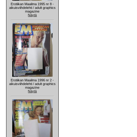
Erotiikan Maailma 1995 nr 8 -
aikuisviihdelehti / adult graphics
magazine
Näytä
Erotiikan Maailma 1996 nr 2 -
aikuisviihdelehti / adult graphics
magazine
Näytä