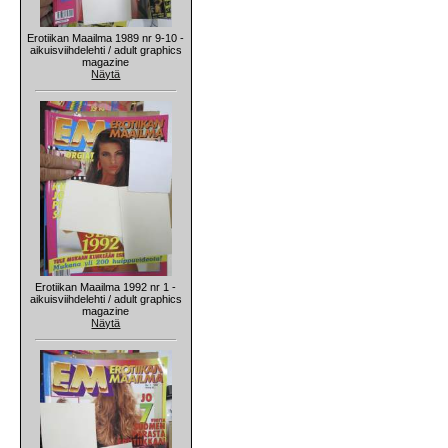
Erotiikan Maailma 1989 nr 9-10 -
aikuisviihdelehti / adult graphics
magazine
Näytä
Erotiikan Maailma 1992 nr 1 -
aikuisviihdelehti / adult graphics
magazine
Näytä