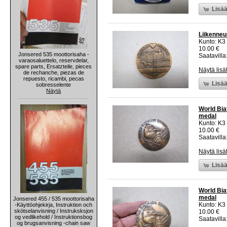
Lisää
Liikenneur
Kunto: K3
10.00 €
Jonsered 535 moottorisaha -
Saatavilla:
varaosaluettelo, reservdelar,
spare parts, Ersatzteile, pieces
Näytä lisä
de rechanche, piezas de
repuesto, ricambi, pecas
Lisää
sobresselente
Näytä
World Bia
medal
Kunto: K3
10.00 €
Saatavilla:
Näytä lisä
Lisää
World Bia
medal
Jonsered 455 / 535 moottorisaha
Kunto: K3
-Käyttöohjekirja, Instruktion och
skötselanvisning / Instruksksjon
10.00 €
og vedlikehold / Instruktionsbog
Saatavilla:
og brugsanvisning -chain saw