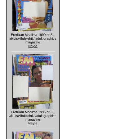
Erotiikan Maailma 1990 nr 5 -
aikuisviihdelehti / adult graphics
magazine
Näytä
Erotiikan Maailma 1995 nr 3 -
aikuisviihdelehti / adult graphics
magazine
Näytä