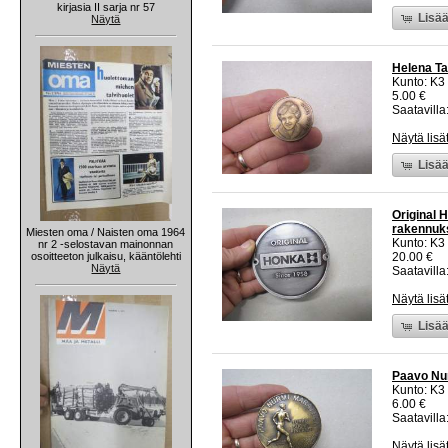
kirjasia II sarja nr 57
Lisää
Näytä
Helena Tak
Kunto: K3
5.00 €
Saatavilla:
Näytä lisä
Lisää
Original 
rakennuks
Miesten oma / Naisten oma 1964
Kunto: K3
nr 2 -selostavan mainonnan
osoitteeton julkaisu, kääntölehti
20.00 €
Näytä
Saatavilla:
Näytä lisä
Lisää
Paavo Nur
Kunto: K3
6.00 €
Saatavilla:
Näytä lisä