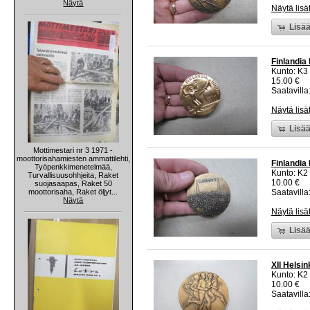
Näytä
Näytä lisä
Lisää
Finlandia 
Kunto: K3
15.00 €
Saatavilla:
Näytä lisä
Lisää
Mottimestari nr 3 1971 -
moottorisahamiesten ammattilehti,
Finlandia 
Työpenkkimenetelmää,
Kunto: K2 
Turvallisuusohhjeita, Raket
10.00 €
suojasaapas, Raket 50
moottorisaha, Raket öljyt...
Saatavilla:
Näytä
Näytä lisä
Lisää
XII Helsi
Kunto: K2 
10.00 €
Saatavilla: