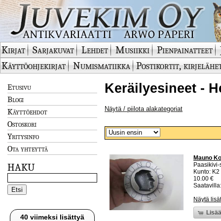
Kirjat
Sarjakuvat
Lehdet
Musiikki
Pienpainatteet
Käyttöohjekirjat
Numismatiikka
Postikortit, kirjelähe
Keräilyesineet - He
Etusivu
Blogi
Näytä / piilota alakategoriat
Käyttöehdot
Ostoskori
Yritysinfo
Ota yhteyttä
Mauno Koiv
Paasikivi-
HAKU
Kunto: K2 
10.00 €
Saatavilla:
Näytä lisä
Lisää
40 viimeksi lisättyä