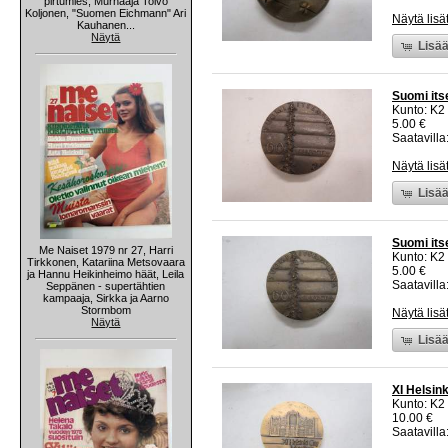
pirtumies, Murhaaja Toivo
Koljonen, "Suomen Eichmann" Ari
Näytä lisä
Kauhanen...
Näytä
Lisää
Suomi its
Kunto: K2 
5.00 €
Saatavilla:
Näytä lisä
Lisää
Suomi its
Me Naiset 1979 nr 27, Harri
Kunto: K2 
Tirkkonen, Katariina Metsovaara
5.00 €
ja Hannu Heikinheimo häät, Leila
Saatavilla:
Seppänen - supertähtien
kampaaja, Sirkka ja Aarno
Stormbom
Näytä lisä
Näytä
Lisää
XI Helsink
Kunto: K2 
10.00 €
Saatavilla: