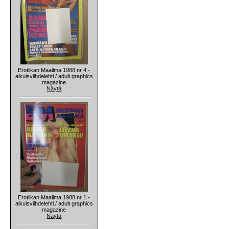
Erotiikan Maailma 1988 nr 4 -
aikuisviihdelehti / adult graphics
magazine
Näytä
Erotiikan Maailma 1988 nr 1 -
aikuisviihdelehti / adult graphics
magazine
Näytä