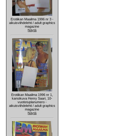
Erotiikan Maailma 1996 nr 3 -
aikuisviihdelehti / adult graphics
magazine
Näytä
Erotiikan Maailma 1996 nr 1,
kansikuva Henry Saari, 10-
vuotistuplanumero -
aikuisviihdelehti / adult graphics
magazine
Näytä