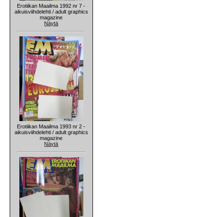
Erotiikan Maailma 1992 nr 7 -
aikuisviihdelehti / adult graphics
magazine
Näytä
Erotiikan Maailma 1993 nr 2 -
aikuisviihdelehti / adult graphics
magazine
Näytä