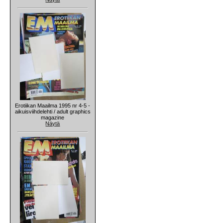
Erotiikan Maailma 1995 nr 4-5 -
aikuisviihdelehti / adult graphics
magazine
Näytä