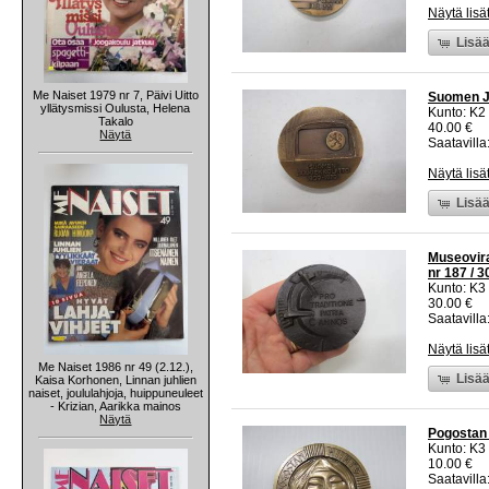
Näytä lisä
Lisää
Me Naiset 1979 nr 7, Päivi Uitto
Suomen Jä
yllätysmissi Oulusta, Helena
Kunto: K2 
Takalo
40.00 €
Näytä
Saatavilla:
Näytä lisä
Lisää
Museovira
nr 187 / 3
Kunto: K3
30.00 €
Saatavilla:
Näytä lisä
Me Naiset 1986 nr 49 (2.12.),
Lisää
Kaisa Korhonen, Linnan juhlien
naiset, joululahjoja, huippuneuleet
- Krizian, Aarikka mainos
Näytä
Pogostan 
Kunto: K3
10.00 €
Saatavilla: