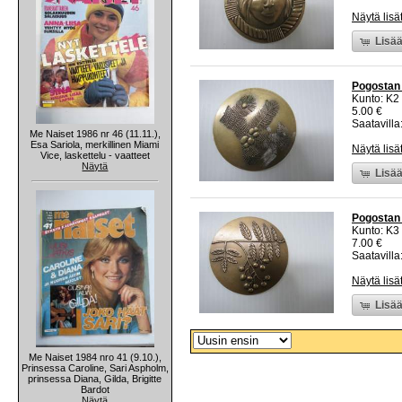
Näytä lisä
Lisää
Pogostan 
Kunto: K2 
5.00 €
Saatavilla:
Me Naiset 1986 nr 46 (11.11.),
Esa Sariola, merkillinen Miami
Näytä lisä
Vice, laskettelu - vaatteet
Näytä
Lisää
Pogostan 2
Kunto: K3
7.00 €
Saatavilla:
Näytä lisä
Lisää
Me Naiset 1984 nro 41 (9.10.),
Prinsessa Caroline, Sari Aspholm,
prinsessa Diana, Gilda, Brigitte
Bardot
Näytä