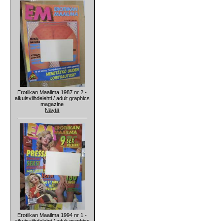
Erotiikan Maailma 1987 nr 2 -
aikuisviihdelehti / adult graphics
magazine
Näytä
Erotiikan Maailma 1994 nr 1 -
aikuisviihdelehti / adult graphics