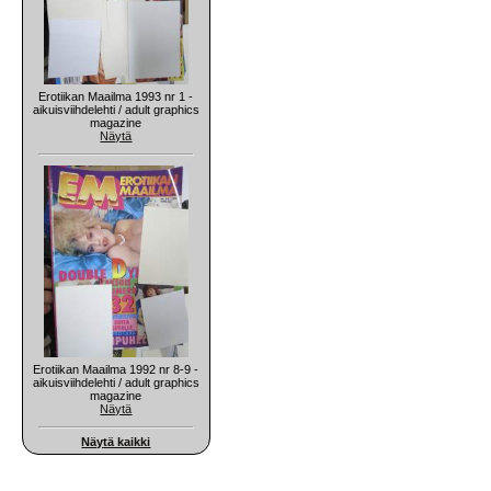
Erotiikan Maailma 1993 nr 1 -
aikuisviihdelehti / adult graphics
magazine
Näytä
Erotiikan Maailma 1992 nr 8-9 -
aikuisviihdelehti / adult graphics
magazine
Näytä
Näytä kaikki