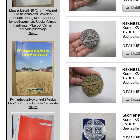
Lisää
Maa ja Metalli 1971 nr 4 -Valmet
Oy asiakaslehti, Vakolan
konekoetukset, Metsätalouden
koneellistaminen, Uusia Valmet-
Rakentaa,
haulikoita, Pika 50, Valmet
Kunto: K3
Kouvola piirimyyjä
15.00 €
Näytä
Saatavilla:
Näytä lisä
Lisää
Rakentaa,
Kunto: K3
15.00 €
Saatavilla:
Näytä lisä
K-maataloustyökoneet (Kesko
Lisää
Oy) 1996 -tuoteluettelo / kuvasto
Näytä
Suomen Ki
Kunto: K3
25.00 €
Saatavilla:
Näytä lisä