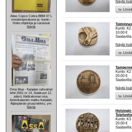
Näytä lisä
Lisää
Atlas Copco Cobra BBM 47 L
moottoriporakone ja -kanki -
Hoito-ohjekirja ja varaosat
Toiminnas
Näytä
Kunto: K2 
10.00 €
Saatavilla:
Näytä lisä
Lisää
Tampereen
Kunto: K2 
20.00 €
Saatavilla:
Näytä lisä
Oma Mua - Karjalan rahvahan
lehti 2001 nr 14, Sulakuun 12.
Lisää
päivü; Kielizakonan osa,
Amerikalazien matku Karjalah,
Äijänpäivän pruazniekku, ym.
Näytä
Helsingin
Telefonför
Kunto: K3
20.00 €
Saatavilla: