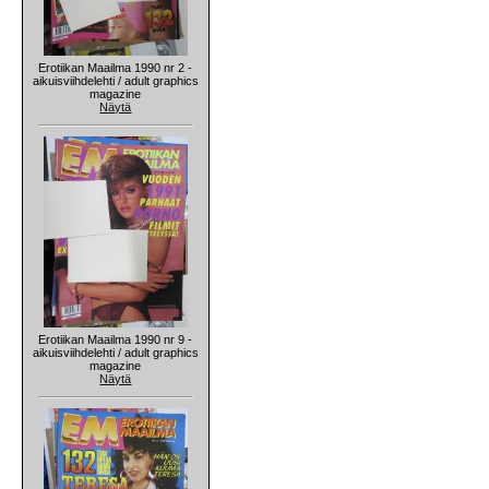
Erotiikan Maailma 1990 nr 2 -
aikuisviihdelehti / adult graphics
magazine
Näytä
Erotiikan Maailma 1990 nr 9 -
aikuisviihdelehti / adult graphics
magazine
Näytä