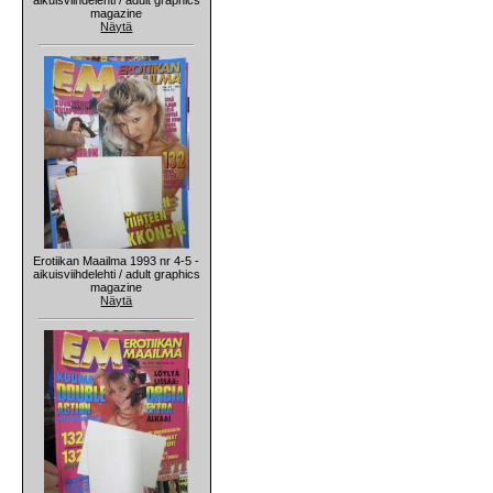
magazine
Näytä
Erotiikan Maailma 1993 nr 4-5 -
aikuisviihdelehti / adult graphics
magazine
Näytä