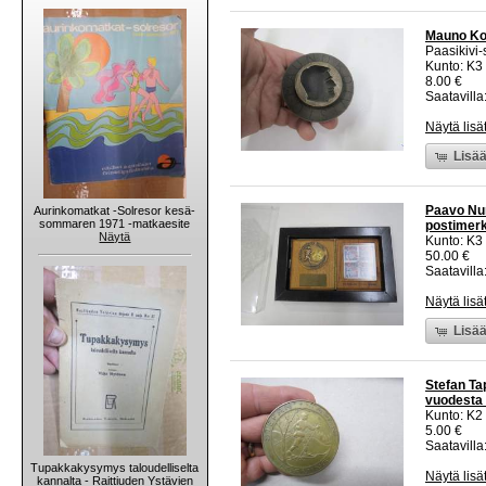
Mauno Koiv
Paasikivi-
Kunto: K3
8.00 €
Saatavilla:
Näytä lisä
Lisää
Paavo Nur
Aurinkomatkat -Solresor kesä-
sommaren 1971 -matkaesite
postimerk
Näytä
Kunto: K3
50.00 €
Saatavilla:
Näytä lisä
Lisää
Stefan Tap
vuodesta 
Kunto: K2 
5.00 €
Saatavilla:
Tupakkakysymys taloudelliselta
Näytä lisä
kannalta - Raittiuden Ystävien