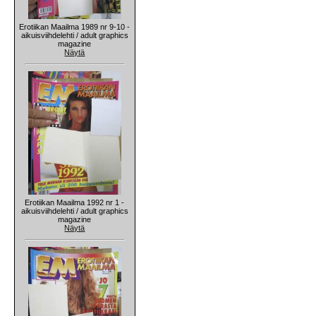
Erotiikan Maailma 1989 nr 9-10 -
aikuisviihdelehti / adult graphics
magazine
Näytä
Erotiikan Maailma 1992 nr 1 -
aikuisviihdelehti / adult graphics
magazine
Näytä