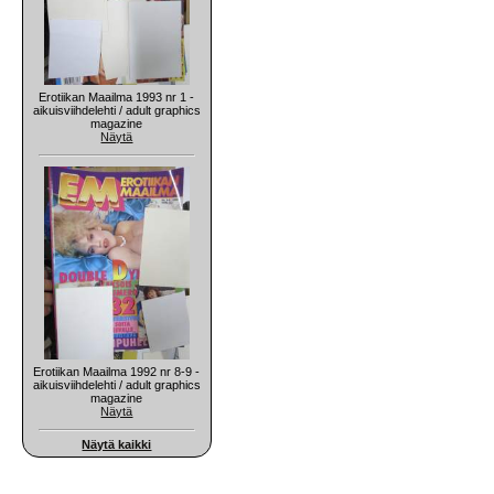
Erotiikan Maailma 1993 nr 1 -
aikuisviihdelehti / adult graphics
magazine
Näytä
Erotiikan Maailma 1992 nr 8-9 -
aikuisviihdelehti / adult graphics
magazine
Näytä
Näytä kaikki