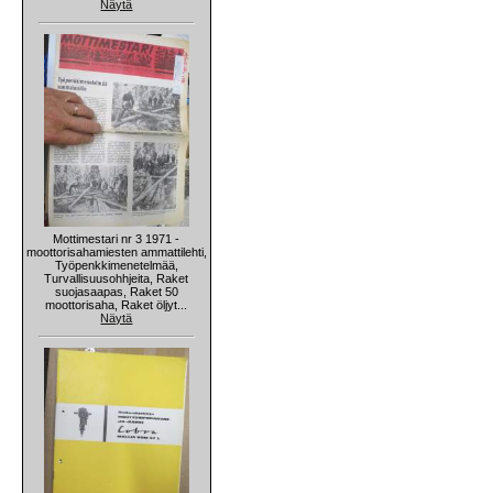
Näytä
Mottimestari nr 3 1971 -
moottorisahamiesten ammattilehti,
Työpenkkimenetelmää,
Turvallisuusohhjeita, Raket
suojasaapas, Raket 50
moottorisaha, Raket öljyt...
Näytä