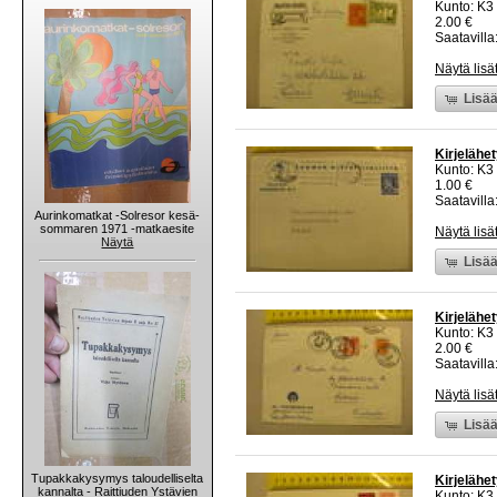
Kunto: K3
2.00 €
Saatavilla:
Näytä lisä
Lisää
Kirjelähet
Kunto: K3
1.00 €
Saatavilla:
Aurinkomatkat -Solresor kesä-
sommaren 1971 -matkaesite
Näytä lisä
Näytä
Lisää
Kirjelähe
Kunto: K3
2.00 €
Saatavilla:
Näytä lisä
Lisää
Tupakkakysymys taloudelliselta
Kirjelähe
kannalta - Raittiuden Ystävien
Kunto: K3