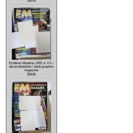
Erotiikan Maailma 1995 nr 4-5 -
aikuisviihdelehti / adult graphics
magazine
Näytä