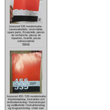
Jonsered 535 moottorisaha -
varaosaluettelo, reservdelar,
spare parts, Ersatzteile, pieces
de rechanche, piezas de
repuesto, ricambi, pecas
sobresselente
Näytä
Jonsered 455 / 535 moottorisaha
-Käyttöohjekirja, Instruktion och
skötselanvisning / Instruksksjon
og vedlikehold / Instruktionsbog
og brugsanvisning -chain saw