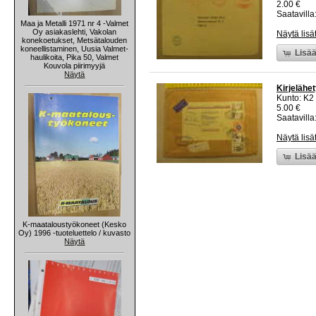
2.00 €
Saatavilla:
Maa ja Metalli 1971 nr 4 -Valmet
Oy asiakaslehti, Vakolan
Näytä lisä
konekoetukset, Metsätalouden
koneellistaminen, Uusia Valmet-
Lisää
haulikoita, Pika 50, Valmet
Kouvola piirimyyjä
Näytä
Kirjelähe
Kunto: K2 
5.00 €
Saatavilla:
Näytä lisä
Lisää
K-maataloustyökoneet (Kesko
Oy) 1996 -tuoteluettelo / kuvasto
Näytä