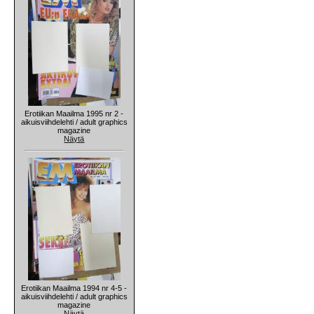
Erotiikan Maailma 1995 nr 2 -
aikuisviihdelehti / adult graphics
magazine
Näytä
Erotiikan Maailma 1994 nr 4-5 -
aikuisviihdelehti / adult graphics
magazine
Näytä