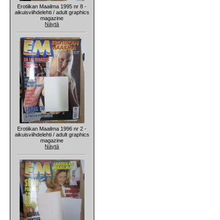
Erotiikan Maailma 1995 nr 8 -
aikuisviihdelehti / adult graphics
magazine
Näytä
Erotiikan Maailma 1996 nr 2 -
aikuisviihdelehti / adult graphics
magazine
Näytä