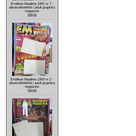
Erotiikan Maailma 1992 nr 7 -
aikuisviihdelehti / adult graphics
magazine
Näytä
Erotiikan Maailma 1993 nr 2 -
aikuisviihdelehti / adult graphics
magazine
Näytä