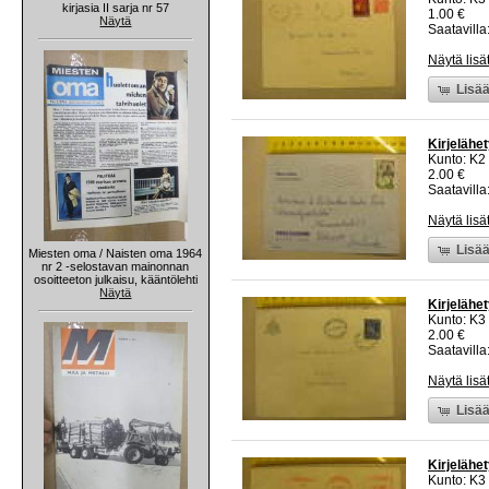
kirjasia II sarja nr 57
1.00 €
Näytä
Saatavilla:
Näytä lisä
Lisää
Kirjelähe
Kunto: K2 
2.00 €
Saatavilla:
Näytä lisä
Lisää
Miesten oma / Naisten oma 1964
nr 2 -selostavan mainonnan
osoitteeton julkaisu, kääntölehti
Näytä
Kirjeläh
Kunto: K3
2.00 €
Saatavilla:
Näytä lisä
Lisää
Kirjelähe
Kunto: K3