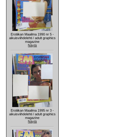
Erotiikan Maailma 1990 nr 5 -
aikuisviihdelehti / adult graphics
magazine
Näytä
Erotiikan Maailma 1995 nr 3 -
aikuisviihdelehti / adult graphics
magazine
Näytä