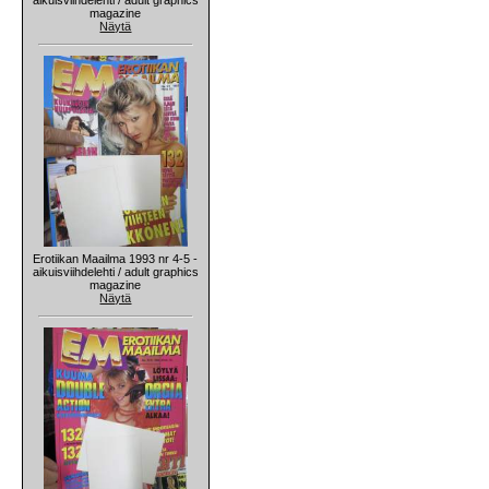
magazine
Näytä
Erotiikan Maailma 1993 nr 4-5 -
aikuisviihdelehti / adult graphics
magazine
Näytä