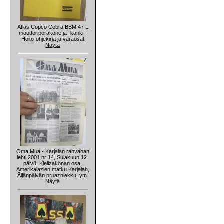
Atlas Copco Cobra BBM 47 L
moottoriporakone ja -kanki -
Hoito-ohjekirja ja varaosat
Näytä
Oma Mua - Karjalan rahvahan
lehti 2001 nr 14, Sulakuun 12.
päivü; Kielizakonan osa,
Amerikalazien matku Karjalah,
Äijänpäivän pruazniekku, ym.
Näytä