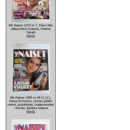
Me Naiset 1979 nr 7, Päivi Uitto
yllätysmissi Oulusta, Helena
Takalo
Näytä
Me Naiset 1986 nr 49 (2.12.),
Kaisa Korhonen, Linnan juhlien
naiset, joululahjoja, huippuneuleet
- Krizian, Aarikka mainos
Näytä