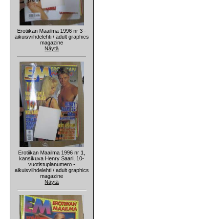
Erotiikan Maailma 1996 nr 3 -
aikuisviihdelehti / adult graphics
magazine
Näytä
Erotiikan Maailma 1996 nr 1,
kansikuva Henry Saari, 10-
vuotistuplanumero -
aikuisviihdelehti / adult graphics
magazine
Näytä