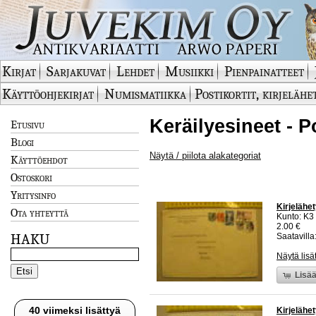
Kirjat
Sarjakuvat
Lehdet
Musiikki
Pienpainatteet
Käyttöohjekirjat
Numismatiikka
Postikortit, kirjelähe
Keräilyesineet - P
Etusivu
Blogi
Näytä / piilota alakategoriat
Käyttöehdot
Ostoskori
Yritysinfo
Kirjelähe
Ota yhteyttä
Kunto: K3
2.00 €
HAKU
Saatavilla:
Näytä lisä
Lisää
40 viimeksi lisättyä
Kirjelähe