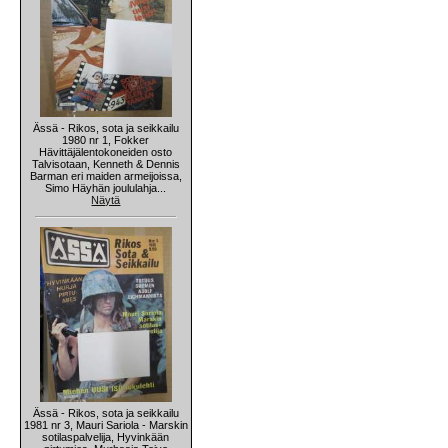
Ässä - Rikos, sota ja seikkailu
1980 nr 1, Fokker
Hävittäjälentokoneiden osto
Talvisotaan, Kenneth & Dennis
Barman eri maiden armeijoissa,
Simo Häyhän joululahja...
Näytä
Ässä - Rikos, sota ja seikkailu
1981 nr 3, Mauri Sariola - Marskin
sotilaspalvelija, Hyvinkään