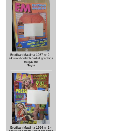
Erotiikan Maailma 1987 nr 2 -
aikuisviihdelehti / adult graphics
magazine
Näytä
Erotiikan Maailma 1994 nr 1 -
aikuisviihdelehti / adult graphics