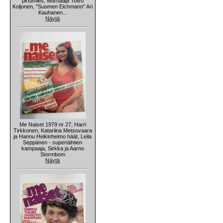
pirtumies, Murhaaja Toivo
Koljonen, "Suomen Eichmann" Ari
Kauhanen...
Näytä
Me Naiset 1979 nr 27, Harri
Tirkkonen, Katariina Metsovaara
ja Hannu Heikinheimo häät, Leila
Seppänen - supertähtien
kampaaja, Sirkka ja Aarno
Stormbom
Näytä