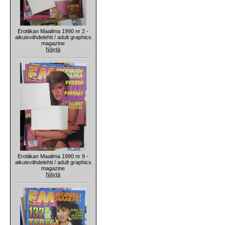
Erotiikan Maailma 1990 nr 2 -
aikuisviihdelehti / adult graphics
magazine
Näytä
Erotiikan Maailma 1990 nr 9 -
aikuisviihdelehti / adult graphics
magazine
Näytä