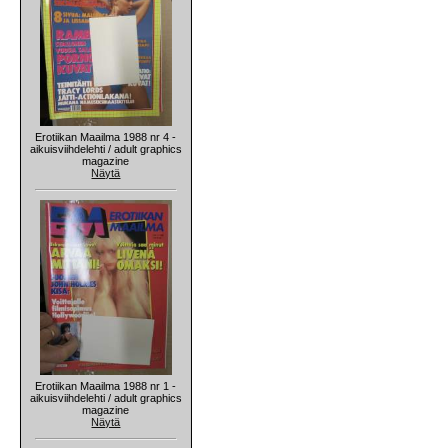
Erotiikan Maailma 1988 nr 4 -
aikuisviihdelehti / adult graphics
magazine
Näytä
Erotiikan Maailma 1988 nr 1 -
aikuisviihdelehti / adult graphics
magazine
Näytä