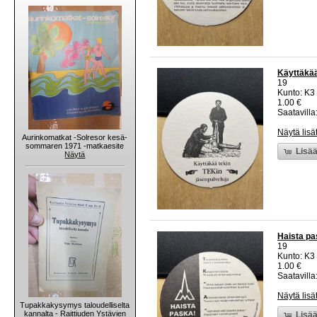
Käyttäkää
19
Kunto: K3
1.00 €
Saatavilla:
Näytä lisä
Aurinkomatkat -Solresor kesä-
sommaren 1971 -matkaesite
Lisää
Näytä
Haista pas
19
Kunto: K3
1.00 €
Saatavilla:
Näytä lisä
Tupakkakysymys taloudelliselta
kannalta - Raittiuden Ystävien
Lisää