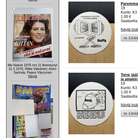
Paremmat 
19
Kunto: K3
1.00 €
Saatavilla:
Näytä lisä
Lisää
Me Naiset 1976 nro 11 ilmestynyt
11.3.1976, Riitta Väisänen, Asko
Sarkola, Paavo Väyrynen
Torni, tää
Näytä
ja ainakin
19
Kunto: K3
1.00 €
Saatavilla:
Näytä lisä
Lisää