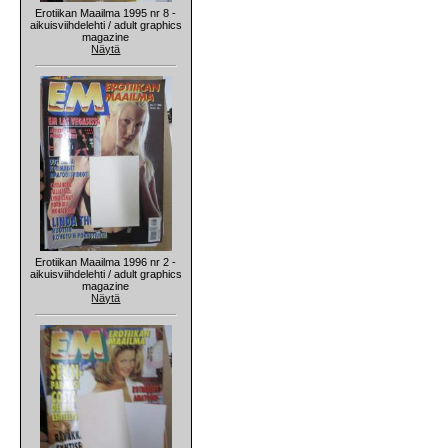
Erotiikan Maailma 1995 nr 8 -
aikuisviihdelehti / adult graphics
magazine
Näytä
Erotiikan Maailma 1996 nr 2 -
aikuisviihdelehti / adult graphics
magazine
Näytä