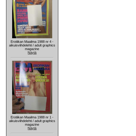
Erotiikan Maailma 1988 nr 4 -
aikuisviihdelehti / adult graphics
magazine
Näytä
Erotiikan Maailma 1988 nr 1 -
aikuisviihdelehti / adult graphics
magazine
Näytä