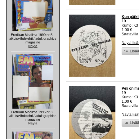
Kun pätki
19
Kunto: K3
1.00 €
Saatavilla:
Erotiikan Maailma 1990 nr 5 -
aikuisviihdelehti / adult graphics
magazine
Näytä lisä
Näytä
Lisää
Peli on me
19
Kunto: K3
1.00 €
Saatavilla:
Erotiikan Maailma 1995 nr 3 -
Näytä lisä
aikuisviihdelehti / adult graphics
magazine
Lisää
Näytä