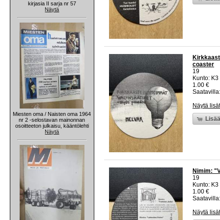
kirjasia II sarja nr 57
Näytä
Kirkkaast
coaster
19
Kunto: K3
1.00 €
Saatavilla:
Näytä lisä
Miesten oma / Naisten oma 1964
Lisää
nr 2 -selostavan mainonnan
osoitteeton julkaisu, kääntölehti
Näytä
Nimim: "V
19
Kunto: K3
1.00 €
Saatavilla:
Näytä lisä