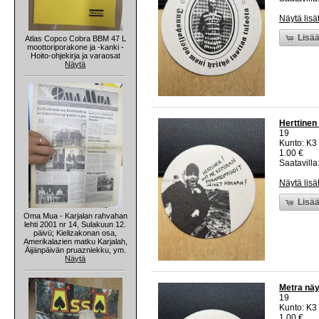
Näytä lisä
Lisää
Atlas Copco Cobra BBM 47 L
moottoriporakone ja -kanki -
Hoito-ohjekirja ja varaosat
Näytä
Herttinen 
19
Kunto: K3
1.00 €
Saatavilla:
Näytä lisä
Lisää
Oma Mua - Karjalan rahvahan
lehti 2001 nr 14, Sulakuun 12.
päivü; Kielizakonan osa,
Amerikalazien matku Karjalah,
Äijänpäivän pruazniekku, ym.
Näytä
Metra näy
19
Kunto: K3
1.00 €