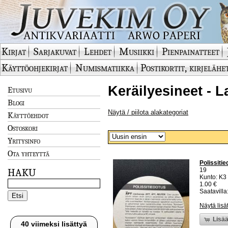
Kirjat
Sarjakuvat
Lehdet
Musiikki
Pienpainatteet
Käyttöohjekirjat
Numismatiikka
Postikortit, kirjelähe
Keräilyesineet - L
Etusivu
Blogi
Näytä / piilota alakategoriat
Käyttöehdot
Ostoskori
Yritysinfo
Ota yhteyttä
Polissitie
19
HAKU
Kunto: K3
1.00 €
Saatavilla:
Näytä lisä
Lisää
40 viimeksi lisättyä