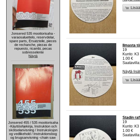
Lisää
Jonsered 535 moottorisaha -
varaosaluettelo, reservdelar,
spare parts, Ersatzteile, pieces
de rechanche, piezas de
Ilmasta t
repuesto, ricambi, pecas
19
sobresselente
Kunto: K3
Näytä
1.00 €
Saatavilla:
Näytä lisä
Lisää
Stadin raf
19
Jonsered 455 / 535 moottorisaha
Kunto: K3
-Käyttöohjekirja, Instruktion och
skötselanvisning / Instruksksjon
1.00 €
og vedlikehold / Instruktionsbog
Saatavilla:
og brugsanvisning -chain saw