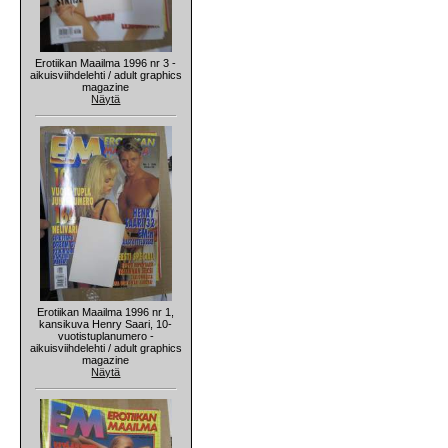
Erotiikan Maailma 1996 nr 3 -
aikuisviihdelehti / adult graphics
magazine
Näytä
Erotiikan Maailma 1996 nr 1,
kansikuva Henry Saari, 10-
vuotistuplanumero -
aikuisviihdelehti / adult graphics
magazine
Näytä