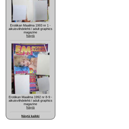
Erotiikan Maailma 1993 nr 1 -
aikuisviihdelehti / adult graphics
magazine
Näytä
Erotiikan Maailma 1992 nr 8-9 -
aikuisviihdelehti / adult graphics
magazine
Näytä
Näytä kaikki