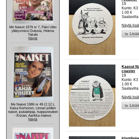
19
Kunto: K3
1.00 €
Saatavilla:
Näytä lisä
Me Naiset 1979 nr 7, Päivi Uitto
yllätysmissi Oulusta, Helena
Lisää
Takalo
Näytä
Kaasut Nä
coaster
19
Kunto: K3
1.00 €
Saatavilla:
Näytä lisä
Me Naiset 1986 nr 49 (2.12.),
Lisää
Kaisa Korhonen, Linnan juhlien
naiset, joululahjoja, huippuneuleet
- Krizian, Aarikka mainos
Näytä
Irlantilai