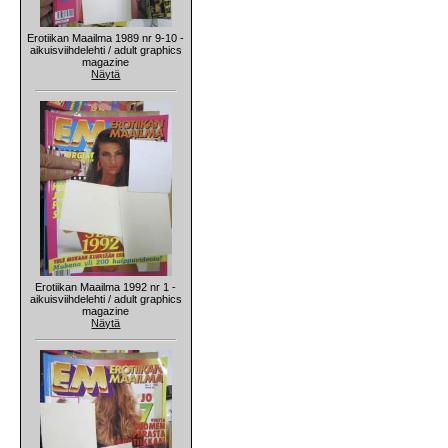
Erotiikan Maailma 1989 nr 9-10 -
aikuisviihdelehti / adult graphics
magazine
Näytä
Erotiikan Maailma 1992 nr 1 -
aikuisviihdelehti / adult graphics
magazine
Näytä