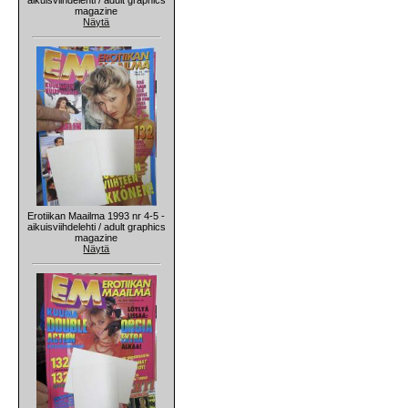
magazine
Näytä
Erotiikan Maailma 1993 nr 4-5 -
aikuisviihdelehti / adult graphics
magazine
Näytä