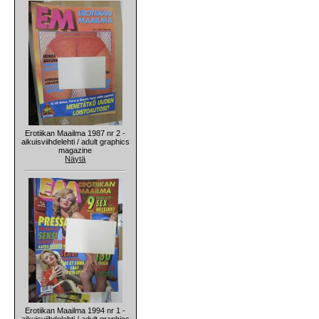
Erotiikan Maailma 1987 nr 2 -
aikuisviihdelehti / adult graphics
magazine
Näytä
Erotiikan Maailma 1994 nr 1 -
aikuisviihdelehti / adult graphics