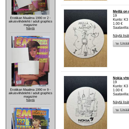
Meillä on 
19
Erotiikan Maailma 1990 nr 2 -
Kunto: K3
aikuisviihdelehti / adult graphics
1.00 €
magazine
Saatavilla:
Näytä
Näytä lisä
Lisää
Nokia yht
19
Kunto: K3
Erotiikan Maailma 1990 nr 9 -
1.00 €
aikuisviihdelehti / adult graphics
Saatavilla:
magazine
Näytä
Näytä lisä
Lisää