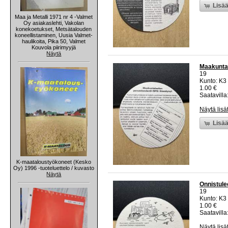
Lisää
Maa ja Metalli 1971 nr 4 -Valmet
Oy asiakaslehti, Vakolan
konekoetukset, Metsätalouden
koneellistaminen, Uusia Valmet-
haulikoita, Pika 50, Valmet
Kouvola piirimyyjä
Näytä
Maakuntal
19
Kunto: K3
1.00 €
Saatavilla:
Näytä lisä
Lisää
K-maataloustyökoneet (Kesko
Oy) 1996 -tuoteluettelo / kuvasto
Näytä
Onnistulee
19
Kunto: K3
1.00 €
Saatavilla:
Näytä lisä