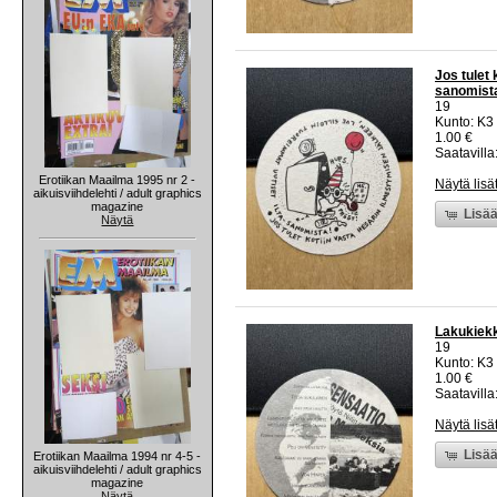
Jos tulet 
sanomista
19
Kunto: K3
1.00 €
Saatavilla:
Erotiikan Maailma 1995 nr 2 -
Näytä lisä
aikuisviihdelehti / adult graphics
magazine
Lisää
Näytä
Lakukiekk
19
Kunto: K3
1.00 €
Saatavilla:
Näytä lisä
Lisää
Erotiikan Maailma 1994 nr 4-5 -
aikuisviihdelehti / adult graphics
magazine
Näytä