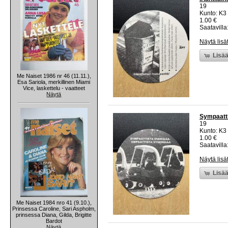
19
Kunto: K3
1.00 €
Saatavilla:
Näytä lisä
Lisää
Me Naiset 1986 nr 46 (11.11.),
Esa Sariola, merkillinen Miami
Vice, laskettelu - vaatteet
Näytä
Sympaatti
19
Kunto: K3
1.00 €
Saatavilla:
Näytä lisä
Lisää
Me Naiset 1984 nro 41 (9.10.),
Prinsessa Caroline, Sari Aspholm,
prinsessa Diana, Gilda, Brigitte
Bardot
Näytä