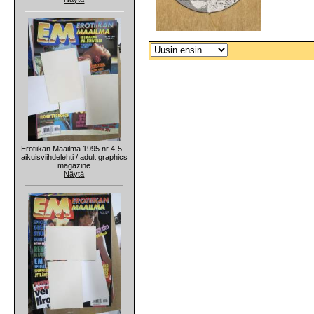
Erotiikan Maailma 1995 nr 4-5 -
aikuisviihdelehti / adult graphics
magazine
Näytä