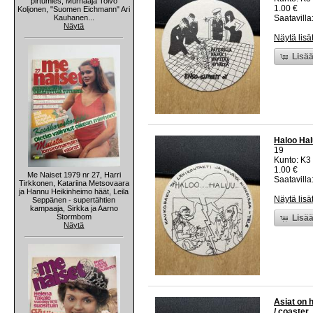
pirtumies, Murhaaja Toivo
1.00 €
Koljonen, "Suomen Eichmann" Ari
Kauhanen...
Saatavilla:
Näytä
Näytä lisä
Lisää
Haloo Hal
19
Kunto: K3
1.00 €
Me Naiset 1979 nr 27, Harri
Saatavilla:
Tirkkonen, Katariina Metsovaara
ja Hannu Heikinheimo häät, Leila
Näytä lisä
Seppänen - supertähtien
kampaaja, Sirkka ja Aarno
Stormbom
Lisää
Näytä
Asiat on 
/ coaster