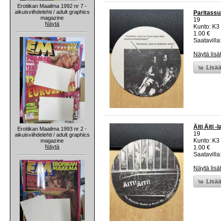
Erotiikan Maailma 1992 nr 7 -
aikuisviihdelehti / adult graphics
Paritass
magazine
19
Näytä
Kunto: K3
1.00 €
Saatavilla:
Näytä lisä
Lisää
Äiti Äiti 
Erotiikan Maailma 1993 nr 2 -
19
aikuisviihdelehti / adult graphics
Kunto: K3
magazine
Näytä
1.00 €
Saatavilla:
Näytä lisä
Lisää