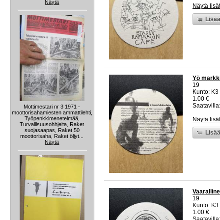
Näytä
Näytä lisä
Lisää
Yö markki
19
Kunto: K3
1.00 €
Saatavilla:
Mottimestari nr 3 1971 -
moottorisahamiesten ammattilehti,
Työpenkkimenetelmää,
Näytä lisä
Turvallisuusohhjeita, Raket
suojasaapas, Raket 50
Lisää
moottorisaha, Raket öljyt...
Näytä
Vaarallin
19
Kunto: K3
1.00 €
Saatavilla: