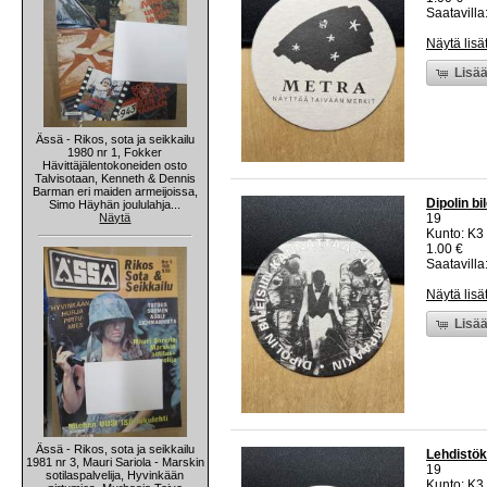
Saatavilla:
Näytä lisä
Lisää
Ässä - Rikos, sota ja seikkailu
1980 nr 1, Fokker
Hävittäjälentokoneiden osto
Talvisotaan, Kenneth & Dennis
Barman eri maiden armeijoissa,
Dipolin bi
Simo Häyhän joululahja...
Näytä
19
Kunto: K3
1.00 €
Saatavilla:
Näytä lisä
Lisää
Ässä - Rikos, sota ja seikkailu
Lehdistök
1981 nr 3, Mauri Sariola - Marskin
19
sotilaspalvelija, Hyvinkään
Kunto: K3