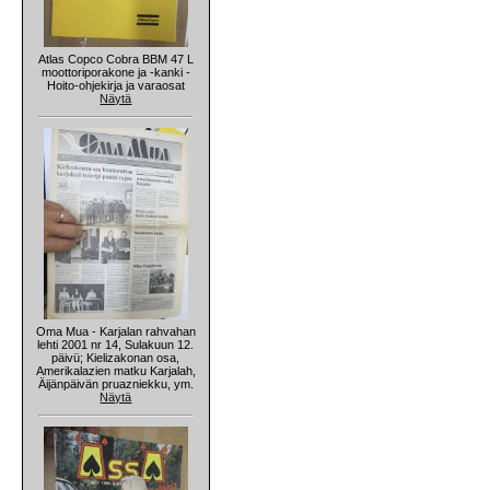
Atlas Copco Cobra BBM 47 L
moottoriporakone ja -kanki -
Hoito-ohjekirja ja varaosat
Näytä
Oma Mua - Karjalan rahvahan
lehti 2001 nr 14, Sulakuun 12.
päivü; Kielizakonan osa,
Amerikalazien matku Karjalah,
Äijänpäivän pruazniekku, ym.
Näytä