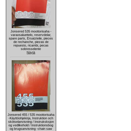
Jonsered 535 moottorisaha -
varaosaluettelo, reservdelar,
spare parts, Ersatzteile, pieces
de rechanche, piezas de
repuesto, ricambi, pecas
sobresselente
Näytä
Jonsered 455 / 535 moottorisaha
-Käyttöohjekirja, Instruktion och
skötselanvisning / Instruksksjon
og vedlikehold / Instruktionsbog
og brugsanvisning -chain saw