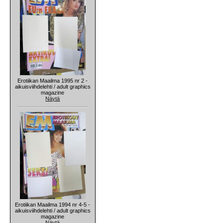
Erotiikan Maailma 1995 nr 2 -
aikuisviihdelehti / adult graphics
magazine
Näytä
Erotiikan Maailma 1994 nr 4-5 -
aikuisviihdelehti / adult graphics
magazine
Näytä