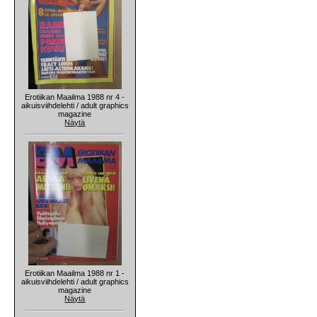
Erotiikan Maailma 1988 nr 4 -
aikuisviihdelehti / adult graphics
magazine
Näytä
Erotiikan Maailma 1988 nr 1 -
aikuisviihdelehti / adult graphics
magazine
Näytä