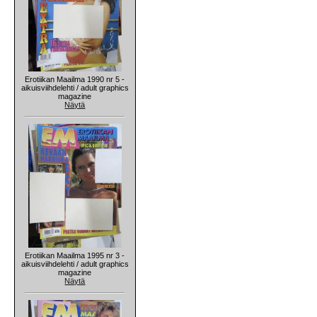
Erotiikan Maailma 1990 nr 5 -
aikuisviihdelehti / adult graphics
magazine
Näytä
Erotiikan Maailma 1995 nr 3 -
aikuisviihdelehti / adult graphics
magazine
Näytä