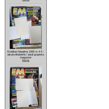
Erotiikan Maailma 1995 nr 4-5 -
aikuisviihdelehti / adult graphics
magazine
Näytä