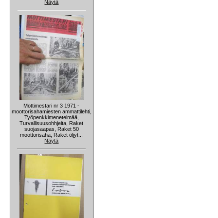
Näytä
Mottimestari nr 3 1971 -
moottorisahamiesten ammattilehti,
Työpenkkimenetelmää,
Turvallisuusohhjeita, Raket
suojasaapas, Raket 50
moottorisaha, Raket öljyt...
Näytä