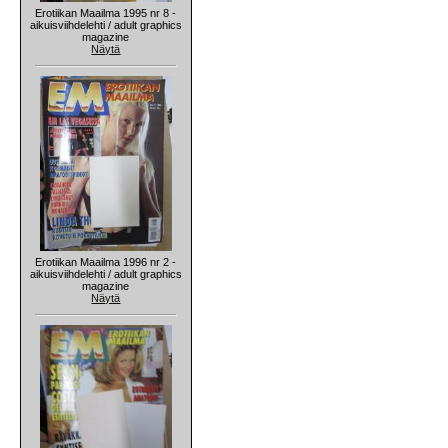
Erotiikan Maailma 1995 nr 8 -
aikuisviihdelehti / adult graphics
magazine
Näytä
Erotiikan Maailma 1996 nr 2 -
aikuisviihdelehti / adult graphics
magazine
Näytä