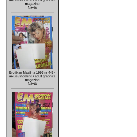
magazine
Näytä
Erotiikan Maailma 1993 nr 4-5 -
aikuisviihdelehti / adult graphics
magazine
Näytä