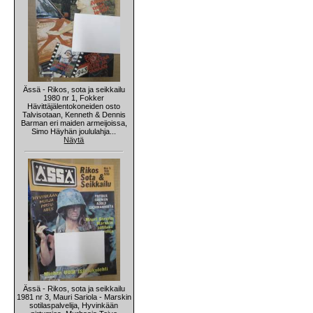
Ässä - Rikos, sota ja seikkailu
1980 nr 1, Fokker
Hävittäjälentokoneiden osto
Talvisotaan, Kenneth & Dennis
Barman eri maiden armeijoissa,
Simo Häyhän joululahja...
Näytä
Ässä - Rikos, sota ja seikkailu
1981 nr 3, Mauri Sariola - Marskin
sotilaspalvelija, Hyvinkään