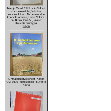
Maa ja Metalli 1971 nr 4 -Valmet
Oy asiakaslehti, Vakolan
konekoetukset, Metsätalouden
koneellistaminen, Uusia Valmet-
haulikoita, Pika 50, Valmet
Kouvola piirimyyjä
Näytä
K-maataloustyökoneet (Kesko
Oy) 1996 -tuoteluettelo / kuvasto
Näytä