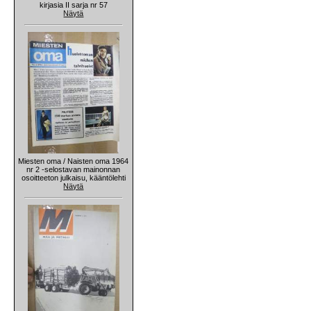
kirjasia II sarja nr 57
Näytä
Miesten oma / Naisten oma 1964
nr 2 -selostavan mainonnan
osoitteeton julkaisu, kääntölehti
Näytä