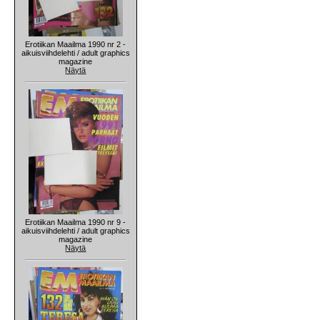
Erotiikan Maailma 1990 nr 2 -
aikuisviihdelehti / adult graphics
magazine
Näytä
Erotiikan Maailma 1990 nr 9 -
aikuisviihdelehti / adult graphics
magazine
Näytä