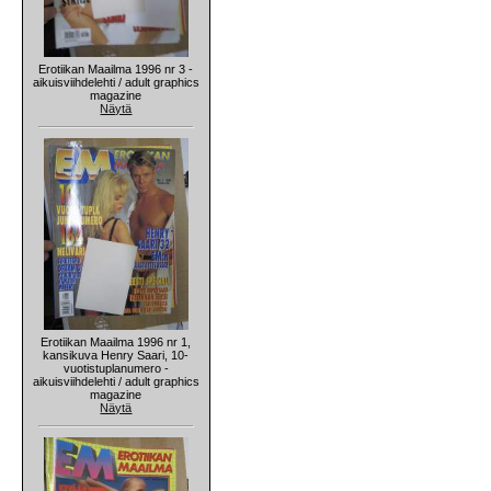
Erotiikan Maailma 1996 nr 3 -
aikuisviihdelehti / adult graphics
magazine
Näytä
Erotiikan Maailma 1996 nr 1,
kansikuva Henry Saari, 10-
vuotistuplanumero -
aikuisviihdelehti / adult graphics
magazine
Näytä