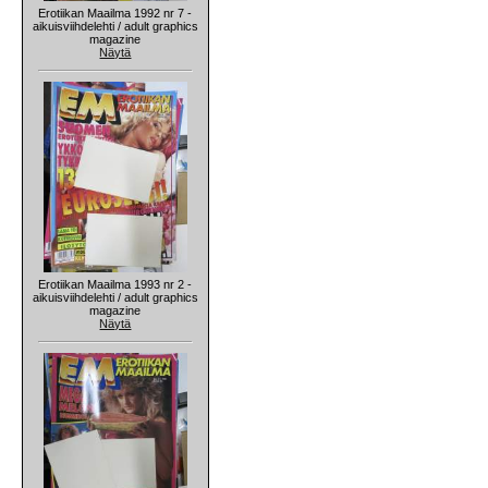
Erotiikan Maailma 1992 nr 7 -
aikuisviihdelehti / adult graphics
magazine
Näytä
Erotiikan Maailma 1993 nr 2 -
aikuisviihdelehti / adult graphics
magazine
Näytä