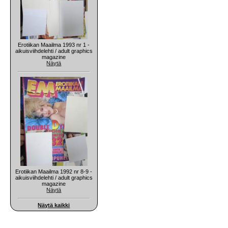
Erotiikan Maailma 1993 nr 1 -
aikuisviihdelehti / adult graphics
magazine
Näytä
Erotiikan Maailma 1992 nr 8-9 -
aikuisviihdelehti / adult graphics
magazine
Näytä
Näytä kaikki