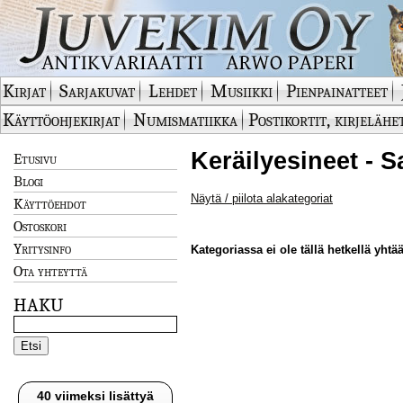
Kirjat
Sarjakuvat
Lehdet
Musiikki
Pienpainatteet
Käyttöohjekirjat
Numismatiikka
Postikortit, kirjelähe
Keräilyesineet - S
Etusivu
Blogi
Näytä / piilota alakategoriat
Käyttöehdot
Ostoskori
Yritysinfo
Kategoriassa ei ole tällä hetkellä yhtää
Ota yhteyttä
HAKU
40 viimeksi lisättyä