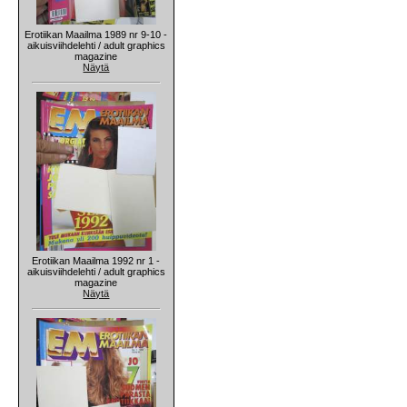
Erotiikan Maailma 1989 nr 9-10 -
aikuisviihdelehti / adult graphics
magazine
Näytä
Erotiikan Maailma 1992 nr 1 -
aikuisviihdelehti / adult graphics
magazine
Näytä