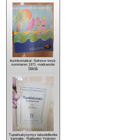
Aurinkomatkat -Solresor kesä-
sommaren 1971 -matkaesite
Näytä
Tupakkakysymys taloudelliselta
kannalta - Raittiuden Ystävien