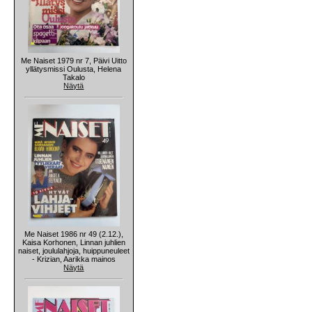
Me Naiset 1979 nr 7, Päivi Uitto
yllätysmissi Oulusta, Helena
Takalo
Näytä
Me Naiset 1986 nr 49 (2.12.),
Kaisa Korhonen, Linnan juhlien
naiset, joululahjoja, huippuneuleet
- Krizian, Aarikka mainos
Näytä