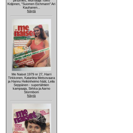
pirtumies, Murhaaja Toivo
Koljonen, "Suomen Eichmann" Ari
Kauhanen...
Näytä
Me Naiset 1979 nr 27, Harri
Tirkkonen, Katariina Metsovaara
ja Hannu Heikinheimo häät, Leila
Seppänen - supertähtien
kampaaja, Sirkka ja Aarno
Stormbom
Näytä