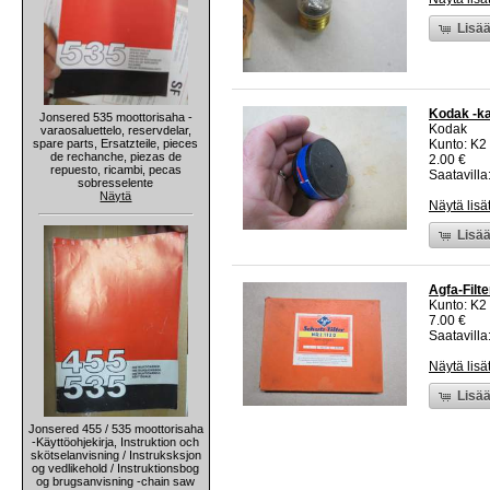
Lisää
Kodak -ka
Jonsered 535 moottorisaha -
Kodak
varaosaluettelo, reservdelar,
spare parts, Ersatzteile, pieces
Kunto: K2 
de rechanche, piezas de
2.00 €
repuesto, ricambi, pecas
Saatavilla:
sobresselente
Näytä
Näytä lisä
Lisää
Agfa-Filte
Kunto: K2 
7.00 €
Saatavilla:
Näytä lisä
Lisää
Jonsered 455 / 535 moottorisaha
-Käyttöohjekirja, Instruktion och
skötselanvisning / Instruksksjon
og vedlikehold / Instruktionsbog
og brugsanvisning -chain saw