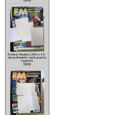
Erotiikan Maailma 1995 nr 4-5 -
aikuisviihdelehti / adult graphics
magazine
Näytä