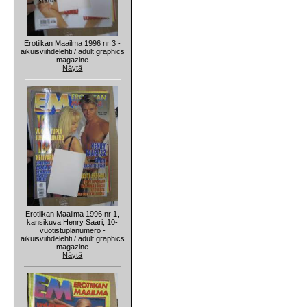
Erotiikan Maailma 1996 nr 3 -
aikuisviihdelehti / adult graphics
magazine
Näytä
Erotiikan Maailma 1996 nr 1,
kansikuva Henry Saari, 10-
vuotistuplanumero -
aikuisviihdelehti / adult graphics
magazine
Näytä