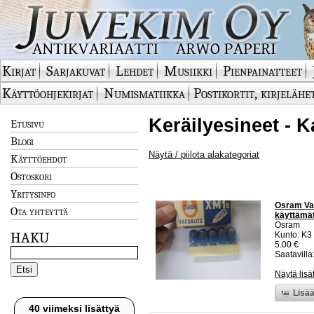
Kirjat
Sarjakuvat
Lehdet
Musiikki
Pienpainatteet
Käyttöohjekirjat
Numismatiikka
Postikortit, kirjelähe
Keräilyesineet - K
Etusivu
Blogi
Näytä / piilota alakategoriat
Käyttöehdot
Ostoskori
Yritysinfo
Osram Vac
Ota yhteyttä
käyttämä
Osram
HAKU
Kunto: K3
5.00 €
Saatavilla:
Näytä lisä
Lisää
40 viimeksi lisättyä