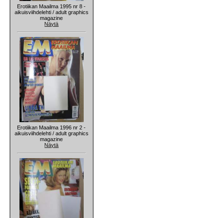
Erotiikan Maailma 1995 nr 8 -
aikuisviihdelehti / adult graphics
magazine
Näytä
Erotiikan Maailma 1996 nr 2 -
aikuisviihdelehti / adult graphics
magazine
Näytä