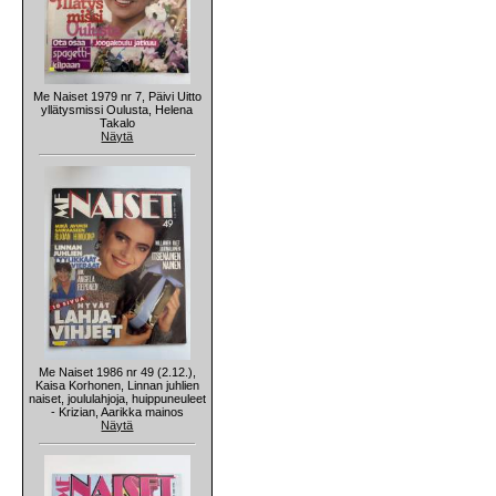
Me Naiset 1979 nr 7, Päivi Uitto
yllätysmissi Oulusta, Helena
Takalo
Näytä
Me Naiset 1986 nr 49 (2.12.),
Kaisa Korhonen, Linnan juhlien
naiset, joululahjoja, huippuneuleet
- Krizian, Aarikka mainos
Näytä