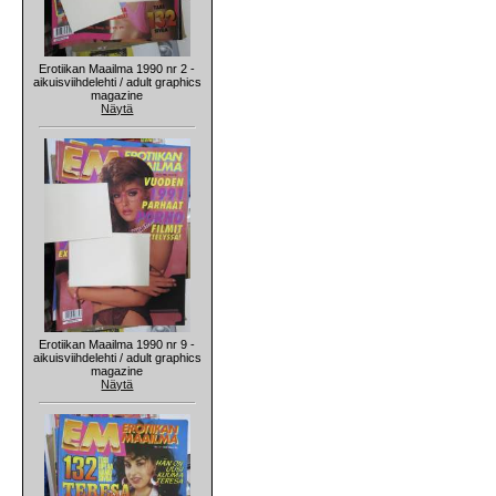
Erotiikan Maailma 1990 nr 2 -
aikuisviihdelehti / adult graphics
magazine
Näytä
Erotiikan Maailma 1990 nr 9 -
aikuisviihdelehti / adult graphics
magazine
Näytä