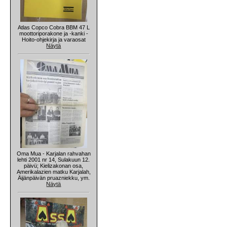
Atlas Copco Cobra BBM 47 L
moottoriporakone ja -kanki -
Hoito-ohjekirja ja varaosat
Näytä
Oma Mua - Karjalan rahvahan
lehti 2001 nr 14, Sulakuun 12.
päivü; Kielizakonan osa,
Amerikalazien matku Karjalah,
Äijänpäivän pruazniekku, ym.
Näytä