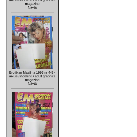
magazine
Näytä
Erotiikan Maailma 1993 nr 4-5 -
aikuisviihdelehti / adult graphics
magazine
Näytä