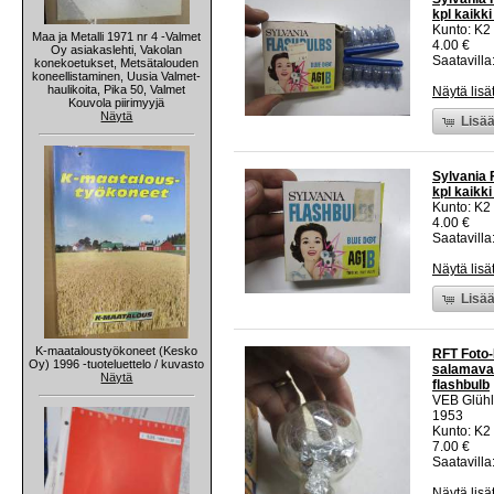
kpl kaikki
Kunto: K2 
Maa ja Metalli 1971 nr 4 -Valmet
4.00 €
Oy asiakaslehti, Vakolan
Saatavilla:
konekoetukset, Metsätalouden
koneellistaminen, Uusia Valmet-
haulikoita, Pika 50, Valmet
Näytä lisä
Kouvola piirimyyjä
Näytä
Lisää
Sylvania 
kpl kaikki
Kunto: K2 
4.00 €
Saatavilla:
Näytä lisä
Lisää
K-maataloustyökoneet (Kesko
RFT Foto-
Oy) 1996 -tuoteluettelo / kuvasto
salamaval
Näytä
flashbulb
VEB Glüh
1953
Kunto: K2 
7.00 €
Saatavilla
Näytä lisä