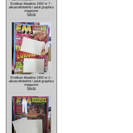
Erotiikan Maailma 1992 nr 7 -
aikuisviihdelehti / adult graphics
magazine
Näytä
Erotiikan Maailma 1993 nr 2 -
aikuisviihdelehti / adult graphics
magazine
Näytä