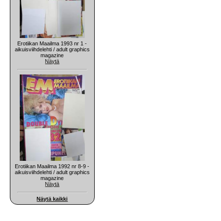
Erotiikan Maailma 1993 nr 1 -
aikuisviihdelehti / adult graphics
magazine
Näytä
Erotiikan Maailma 1992 nr 8-9 -
aikuisviihdelehti / adult graphics
magazine
Näytä
Näytä kaikki