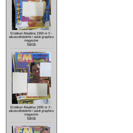
Erotiikan Maailma 1990 nr 5 -
aikuisviihdelehti / adult graphics
magazine
Näytä
Erotiikan Maailma 1995 nr 3 -
aikuisviihdelehti / adult graphics
magazine
Näytä