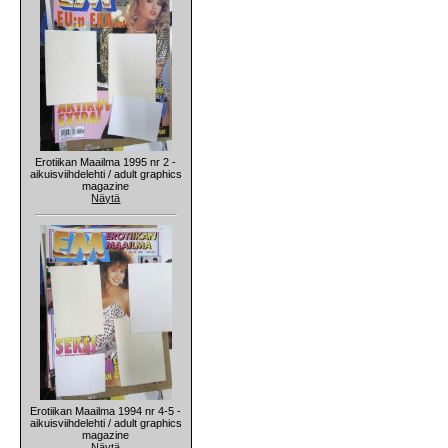
Erotiikan Maailma 1995 nr 2 -
aikuisviihdelehti / adult graphics
magazine
Näytä
Erotiikan Maailma 1994 nr 4-5 -
aikuisviihdelehti / adult graphics
magazine
Näytä