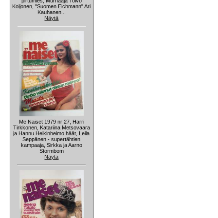
pirtumies, Murhaaja Toivo
Koljonen, "Suomen Eichmann" Ari
Kauhanen...
Näytä
Me Naiset 1979 nr 27, Harri
Tirkkonen, Katariina Metsovaara
ja Hannu Heikinheimo häät, Leila
Seppänen - supertähtien
kampaaja, Sirkka ja Aarno
Stormbom
Näytä