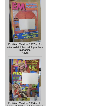
Erotiikan Maailma 1987 nr 2 -
aikuisviihdelehti / adult graphics
magazine
Näytä
Erotiikan Maailma 1994 nr 1 -
aikuisviihdelehti / adult graphics