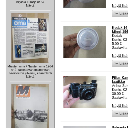
kirjasia II sarja nr 57
Näytä
Näytä lisä
Lisää
Kodak 16 
kiinni, 19
Kodak
Kunto: K3
5.00 €
Saatavilla:
Näytä lisä
Lisää
Miesten oma / Naisten oma 1964
nr 2 -selostavan mainonnan
osoitteeton julkaisu, kääntölehti
Näytä
Filius-Ka
laatikko
Arthur Sp
Kunto: K2 
30.00 €
Saatavilla:
Näytä lisä
Lisää
Sylvania 