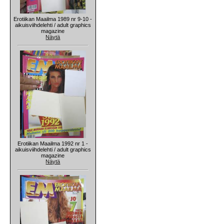
Erotiikan Maailma 1989 nr 9-10 -
aikuisviihdelehti / adult graphics
magazine
Näytä
Erotiikan Maailma 1992 nr 1 -
aikuisviihdelehti / adult graphics
magazine
Näytä