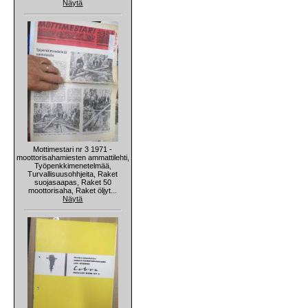
Näytä
Mottimestari nr 3 1971 -
moottorisahamiesten ammattilehti,
Työpenkkimenetelmää,
Turvallisuusohhjeita, Raket
suojasaapas, Raket 50
moottorisaha, Raket öljyt...
Näytä