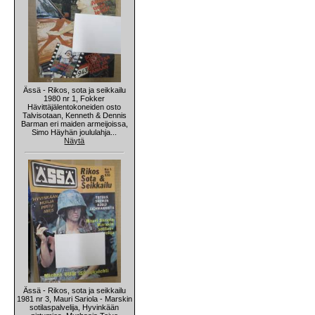
Ässä - Rikos, sota ja seikkailu
1980 nr 1, Fokker
Hävittäjälentokoneiden osto
Talvisotaan, Kenneth & Dennis
Barman eri maiden armeijoissa,
Simo Häyhän joululahja...
Näytä
Ässä - Rikos, sota ja seikkailu
1981 nr 3, Mauri Sariola - Marskin
sotilaspalvelija, Hyvinkään