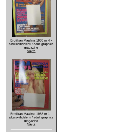
Erotiikan Maailma 1988 nr 4 -
aikuisviihdelehti / adult graphics
magazine
Näytä
Erotiikan Maailma 1988 nr 1 -
aikuisviihdelehti / adult graphics
magazine
Näytä