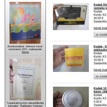
Kodak Di
ranneke ja
Kodak
Kunto: K3
40.00 €
Saatavilla:
Näytä lisä
Lisää
Aurinkomatkat -Solresor kesä-
Kodak - K
sommaren 1971 -matkaesite
pakkaukse
Näytä
Kodak
Kunto: K3
10.00 €
Saatavilla:
Näytä lisä
Lisää
Kodak 16 
kiinni, 19
Kodak
Kunto: K3
5.00 €
Tupakkakysymys taloudelliselta
Saatavilla:
kannalta - Raittiuden Ystävien