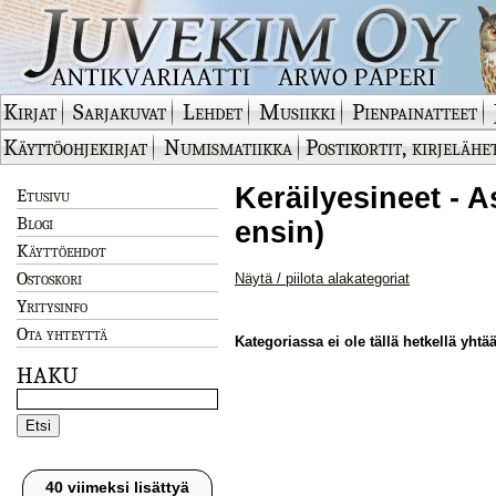
Kirjat
Sarjakuvat
Lehdet
Musiikki
Pienpainatteet
Käyttöohjekirjat
Numismatiikka
Postikortit, kirjelähe
Keräilyesineet - A
Etusivu
Blogi
ensin)
Käyttöehdot
Ostoskori
Näytä / piilota alakategoriat
Yritysinfo
Ota yhteyttä
Kategoriassa ei ole tällä hetkellä yhtää
HAKU
40 viimeksi lisättyä