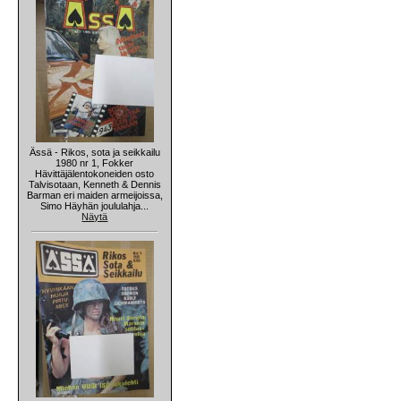
Ässä - Rikos, sota ja seikkailu
1980 nr 1, Fokker
Hävittäjälentokoneiden osto
Talvisotaan, Kenneth & Dennis
Barman eri maiden armeijoissa,
Simo Häyhän joululahja...
Näytä