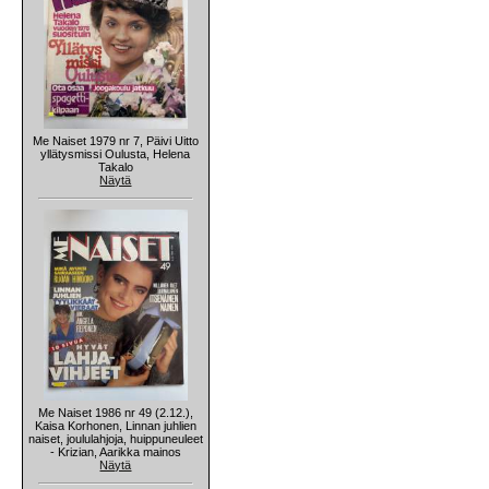
Me Naiset 1979 nr 7, Päivi Uitto
yllätysmissi Oulusta, Helena
Takalo
Näytä
Me Naiset 1986 nr 49 (2.12.),
Kaisa Korhonen, Linnan juhlien
naiset, joululahjoja, huippuneuleet
- Krizian, Aarikka mainos
Näytä