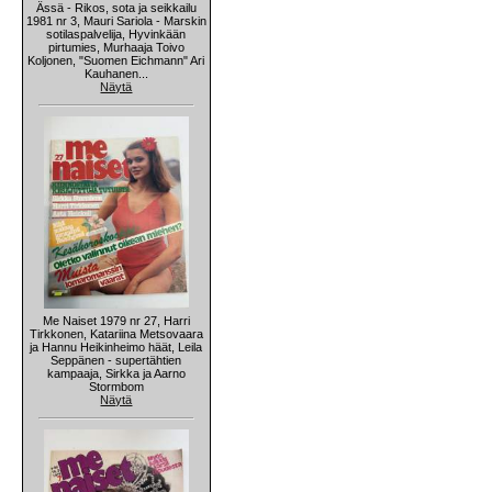
Ässä - Rikos, sota ja seikkailu
1981 nr 3, Mauri Sariola - Marskin
sotilaspalvelija, Hyvinkään
pirtumies, Murhaaja Toivo
Koljonen, "Suomen Eichmann" Ari
Kauhanen...
Näytä
Me Naiset 1979 nr 27, Harri
Tirkkonen, Katariina Metsovaara
ja Hannu Heikinheimo häät, Leila
Seppänen - supertähtien
kampaaja, Sirkka ja Aarno
Stormbom
Näytä