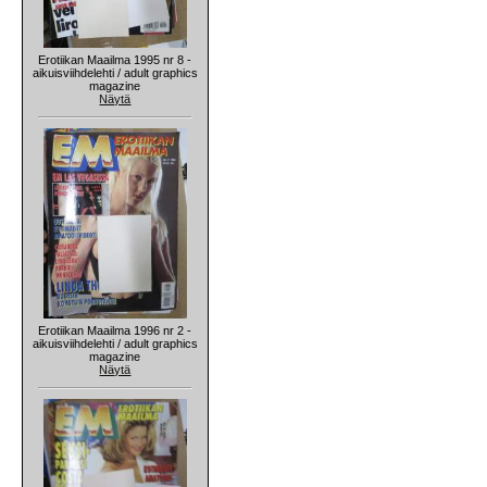
Erotiikan Maailma 1995 nr 8 -
aikuisviihdelehti / adult graphics
magazine
Näytä
Erotiikan Maailma 1996 nr 2 -
aikuisviihdelehti / adult graphics
magazine
Näytä