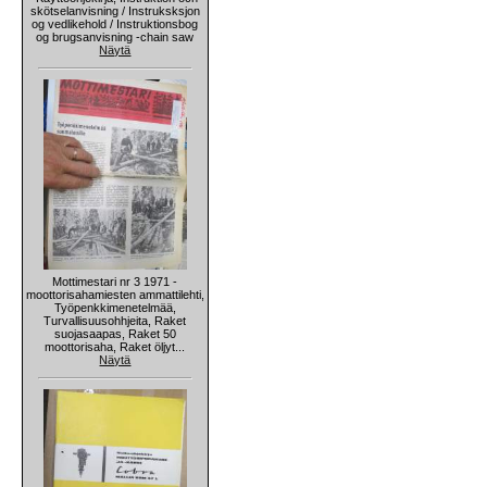
skötselanvisning / Instruksksjon
og vedlikehold / Instruktionsbog
og brugsanvisning -chain saw
Näytä
Mottimestari nr 3 1971 -
moottorisahamiesten ammattilehti,
Työpenkkimenetelmää,
Turvallisuusohhjeita, Raket
suojasaapas, Raket 50
moottorisaha, Raket öljyt...
Näytä