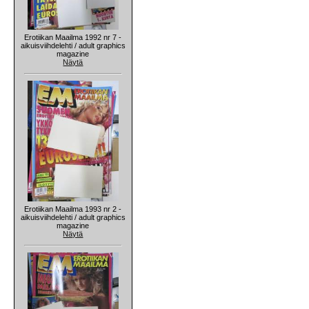
Erotiikan Maailma 1992 nr 7 -
aikuisviihdelehti / adult graphics
magazine
Näytä
Erotiikan Maailma 1993 nr 2 -
aikuisviihdelehti / adult graphics
magazine
Näytä