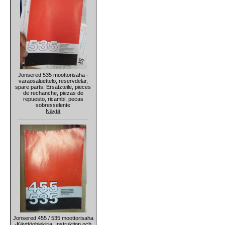
Jonsered 535 moottorisaha -
varaosaluettelo, reservdelar,
spare parts, Ersatzteile, pieces
de rechanche, piezas de
repuesto, ricambi, pecas
sobresselente
Näytä
Jonsered 455 / 535 moottorisaha
-Käyttöohjekirja, Instruktion och