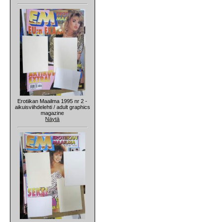
Erotiikan Maailma 1995 nr 2 -
aikuisviihdelehti / adult graphics
magazine
Näytä