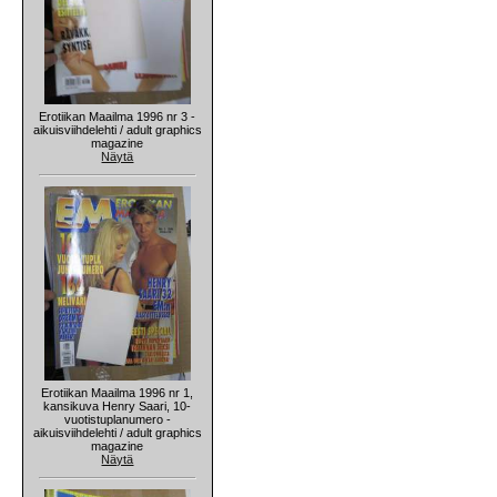
Erotiikan Maailma 1996 nr 3 -
aikuisviihdelehti / adult graphics
magazine
Näytä
Erotiikan Maailma 1996 nr 1,
kansikuva Henry Saari, 10-
vuotistuplanumero -
aikuisviihdelehti / adult graphics
magazine
Näytä