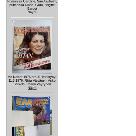
Prinsessa Caroline, Sari Aspholm,
prinsessa Diana, Gilda, Brigitte
Bardot
Näytä
Me Naiset 1976 nro 11 ilmestynyt
11.3.1976, Riitta Väisänen, Asko
Sarkola, Paavo Väyrynen
Näytä