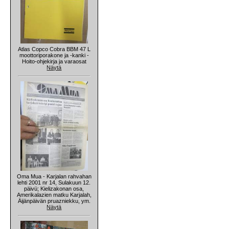
Atlas Copco Cobra BBM 47 L
moottoriporakone ja -kanki -
Hoito-ohjekirja ja varaosat
Näytä
Oma Mua - Karjalan rahvahan
lehti 2001 nr 14, Sulakuun 12.
päivü; Kielizakonan osa,
Amerikalazien matku Karjalah,
Äijänpäivän pruazniekku, ym.
Näytä