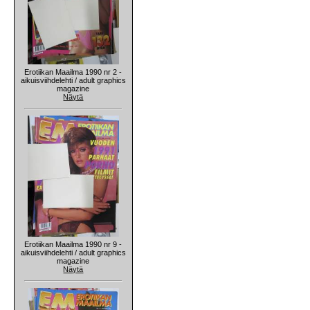
Erotiikan Maailma 1990 nr 2 -
aikuisviihdelehti / adult graphics
magazine
Näytä
Erotiikan Maailma 1990 nr 9 -
aikuisviihdelehti / adult graphics
magazine
Näytä