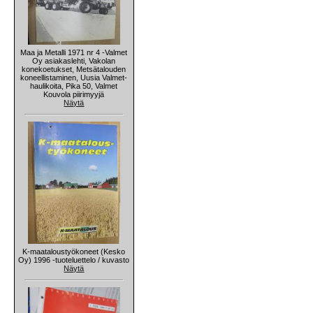
Maa ja Metalli 1971 nr 4 -Valmet
Oy asiakaslehti, Vakolan
konekoetukset, Metsätalouden
koneellistaminen, Uusia Valmet-
haulikoita, Pika 50, Valmet
Kouvola piirimyyjä
Näytä
K-maataloustyökoneet (Kesko
Oy) 1996 -tuoteluettelo / kuvasto
Näytä