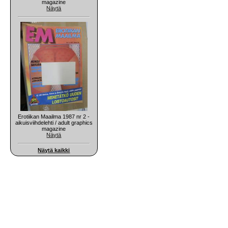
magazine
Näytä
Erotiikan Maailma 1987 nr 2 -
aikuisviihdelehti / adult graphics
magazine
Näytä
Näytä kaikki