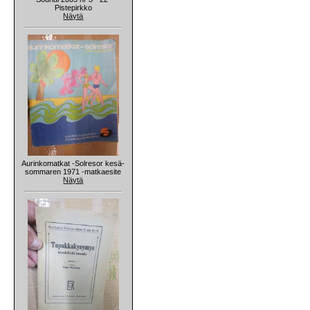
Pistepirkko
Näytä
Aurinkomatkat -Solresor kesä-
sommaren 1971 -matkaesite
Näytä