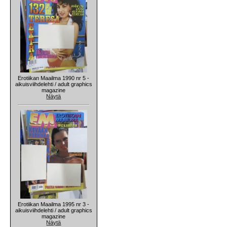
Erotiikan Maailma 1990 nr 5 -
aikuisviihdelehti / adult graphics
magazine
Näytä
Erotiikan Maailma 1995 nr 3 -
aikuisviihdelehti / adult graphics
magazine
Näytä