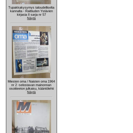
Tupakkakysymys taloudelliselta
kannalta - Raittiuden Ystävien
kirjasia II sarja nr 57
Näytä
Miesten oma / Naisten oma 1964
nr 2 -selostavan mainonnan
osoitteeton julkaisu, kääntölehti
Näytä