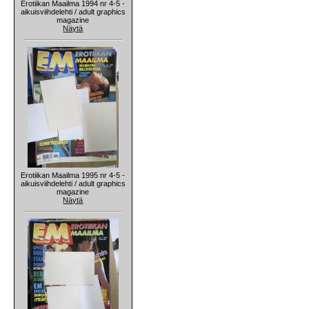
Erotiikan Maailma 1994 nr 4-5 -
aikuisviihdelehti / adult graphics
magazine
Näytä
Erotiikan Maailma 1995 nr 4-5 -
aikuisviihdelehti / adult graphics
magazine
Näytä