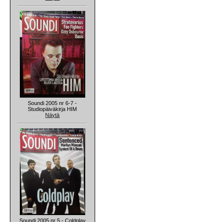
Soundi 2005 nr 6-7 -
Studiopäiväkirja HIM
Näytä
Soundi 2005 nr 5 - Coldplay