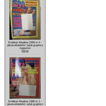
Erotiikan Maailma 1988 nr 4 -
aikuisviihdelehti / adult graphics
magazine
Näytä
Erotiikan Maailma 1988 nr 1 -
aikuisviihdelehti / adult graphics