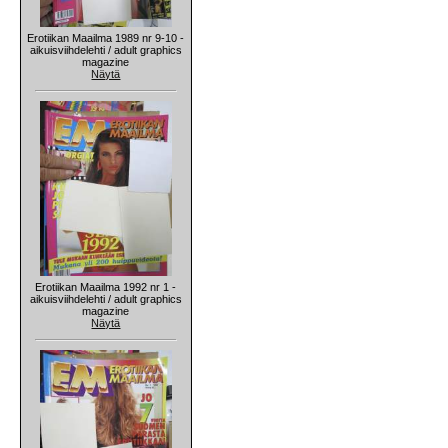
Erotiikan Maailma 1989 nr 9-10 -
aikuisviihdelehti / adult graphics
magazine
Näytä
Erotiikan Maailma 1992 nr 1 -
aikuisviihdelehti / adult graphics
magazine
Näytä