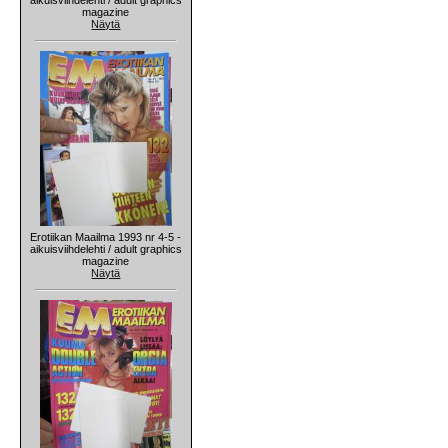
magazine
Näytä
Erotiikan Maailma 1993 nr 4-5 -
aikuisviihdelehti / adult graphics
magazine
Näytä