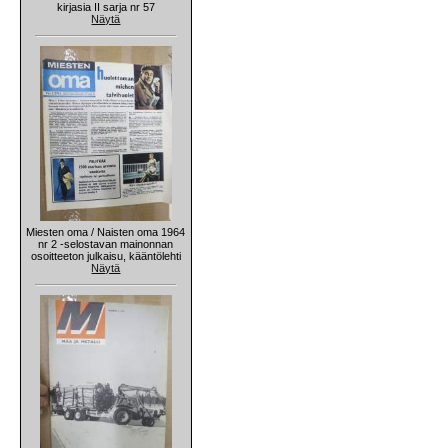
kirjasia II sarja nr 57
Näytä
Miesten oma / Naisten oma 1964
nr 2 -selostavan mainonnan
osoitteeton julkaisu, kääntölehti
Näytä