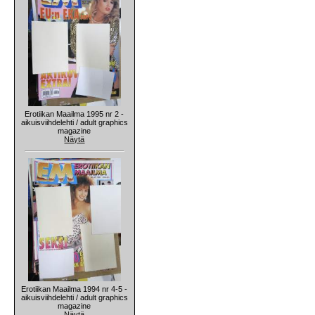
Erotiikan Maailma 1995 nr 2 -
aikuisviihdelehti / adult graphics
magazine
Näytä
Erotiikan Maailma 1994 nr 4-5 -
aikuisviihdelehti / adult graphics
magazine
Näytä