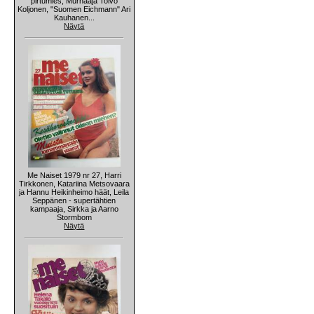
pirtumies, Murhaaja Toivo
Koljonen, "Suomen Eichmann" Ari
Kauhanen...
Näytä
Me Naiset 1979 nr 27, Harri
Tirkkonen, Katariina Metsovaara
ja Hannu Heikinheimo häät, Leila
Seppänen - supertähtien
kampaaja, Sirkka ja Aarno
Stormbom
Näytä