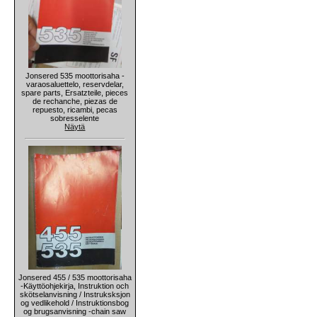
Jonsered 535 moottorisaha -
varaosaluettelo, reservdelar,
spare parts, Ersatzteile, pieces
de rechanche, piezas de
repuesto, ricambi, pecas
sobresselente
Näytä
Jonsered 455 / 535 moottorisaha
-Käyttöohjekirja, Instruktion och
skötselanvisning / Instruksksjon
og vedlikehold / Instruktionsbog
og brugsanvisning -chain saw