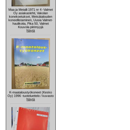
Maa ja Metalli 1971 nr 4 -Valmet
Oy asiakaslehti, Vakolan
konekoetukset, Metsätalouden
koneellistaminen, Uusia Valmet-
haulikoita, Pika 50, Valmet
Kouvola piirimyyjä
Näytä
K-maataloustyökoneet (Kesko
Oy) 1996 -tuoteluettelo / kuvasto
Näytä