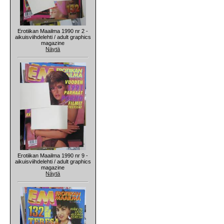
Erotiikan Maailma 1990 nr 2 -
aikuisviihdelehti / adult graphics
magazine
Näytä
Erotiikan Maailma 1990 nr 9 -
aikuisviihdelehti / adult graphics
magazine
Näytä