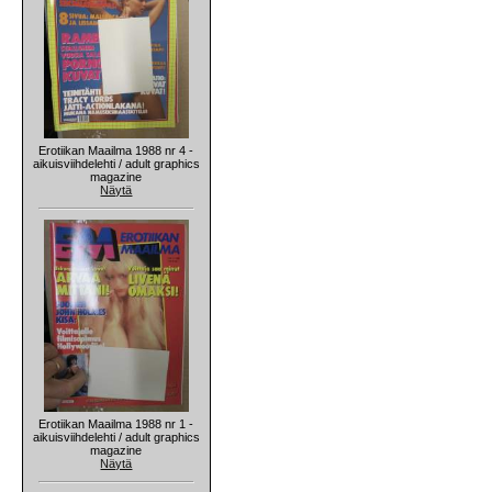
Erotiikan Maailma 1988 nr 4 -
aikuisviihdelehti / adult graphics
magazine
Näytä
Erotiikan Maailma 1988 nr 1 -
aikuisviihdelehti / adult graphics
magazine
Näytä