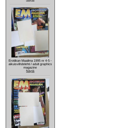
Erotiikan Maailma 1995 nr 4-5 -
aikuisviihdelehti / adult graphics
magazine
Näytä