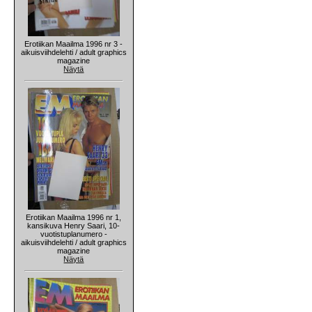
Erotiikan Maailma 1996 nr 3 -
aikuisviihdelehti / adult graphics
magazine
Näytä
Erotiikan Maailma 1996 nr 1,
kansikuva Henry Saari, 10-
vuotistuplanumero -
aikuisviihdelehti / adult graphics
magazine
Näytä