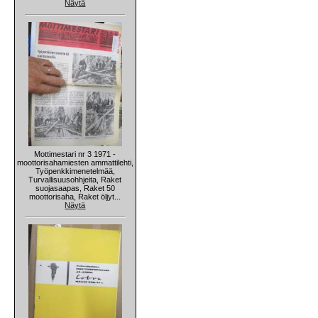
Näytä
Mottimestari nr 3 1971 -
moottorisahamiesten ammattilehti,
Työpenkkimenetelmää,
Turvallisuusohhjeita, Raket
suojasaapas, Raket 50
moottorisaha, Raket öljyt...
Näytä