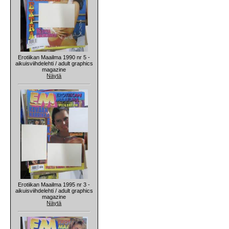
Erotiikan Maailma 1990 nr 5 -
aikuisviihdelehti / adult graphics
magazine
Näytä
Erotiikan Maailma 1995 nr 3 -
aikuisviihdelehti / adult graphics
magazine
Näytä