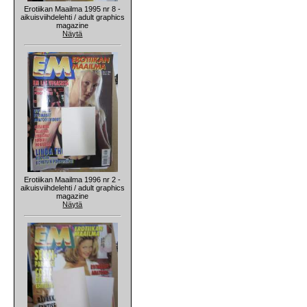
Erotiikan Maailma 1995 nr 8 -
aikuisviihdelehti / adult graphics
magazine
Näytä
Erotiikan Maailma 1996 nr 2 -
aikuisviihdelehti / adult graphics
magazine
Näytä