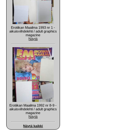
Erotiikan Maailma 1993 nr 1 -
aikuisviihdelehti / adult graphics
magazine
Näytä
Erotiikan Maailma 1992 nr 8-9 -
aikuisviihdelehti / adult graphics
magazine
Näytä
Näytä kaikki