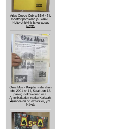
Atlas Copco Cobra BBM 47 L
moottoriporakone ja -kanki -
Hoito-ohjekirja ja varaosat
Näytä
Oma Mua - Karjalan rahvahan
lehti 2001 nr 14, Sulakuun 12.
päivü; Kielizakonan osa,
Amerikalazien matku Karjalah,
Äijänpäivän pruazniekku, ym.
Näytä