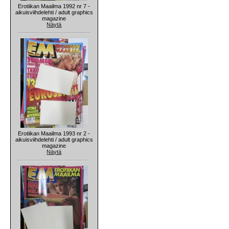
Erotiikan Maailma 1992 nr 7 -
aikuisviihdelehti / adult graphics
magazine
Näytä
Erotiikan Maailma 1993 nr 2 -
aikuisviihdelehti / adult graphics
magazine
Näytä