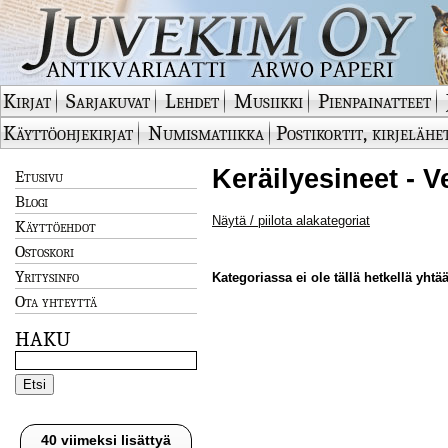
Kirjat
Sarjakuvat
Lehdet
Musiikki
Pienpainatteet
Käyttöohjekirjat
Numismatiikka
Postikortit, kirjelähe
Keräilyesineet - V
Etusivu
Blogi
Näytä / piilota alakategoriat
Käyttöehdot
Ostoskori
Yritysinfo
Kategoriassa ei ole tällä hetkellä yhtää
Ota yhteyttä
HAKU
40 viimeksi lisättyä