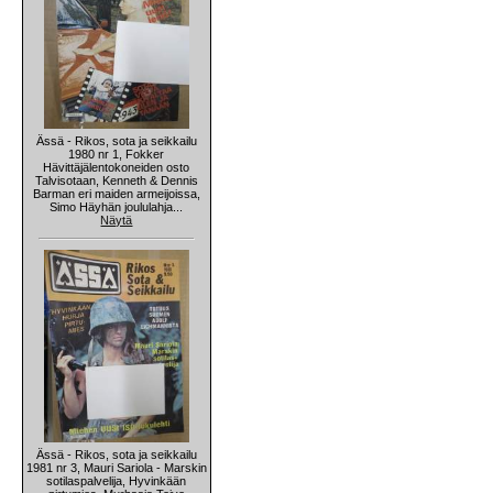
Ässä - Rikos, sota ja seikkailu
1980 nr 1, Fokker
Hävittäjälentokoneiden osto
Talvisotaan, Kenneth & Dennis
Barman eri maiden armeijoissa,
Simo Häyhän joululahja...
Näytä
Ässä - Rikos, sota ja seikkailu
1981 nr 3, Mauri Sariola - Marskin
sotilaspalvelija, Hyvinkään