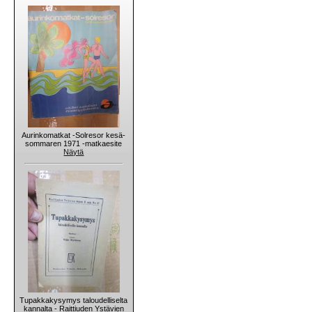
Aurinkomatkat -Solresor kesä-
sommaren 1971 -matkaesite
Näytä
Tupakkakysymys taloudelliselta
kannalta - Raittiuden Ystävien