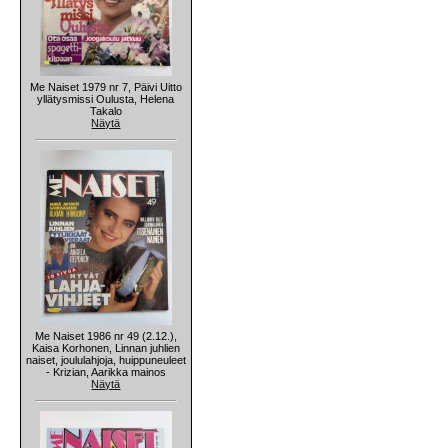
Me Naiset 1979 nr 7, Päivi Uitto
yllätysmissi Oulusta, Helena
Takalo
Näytä
Me Naiset 1986 nr 49 (2.12.),
Kaisa Korhonen, Linnan juhlien
naiset, joululahjoja, huippuneuleet
- Krizian, Aarikka mainos
Näytä