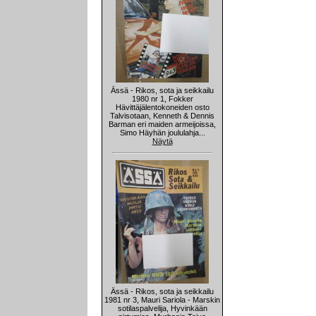
Ässä - Rikos, sota ja seikkailu
1980 nr 1, Fokker
Hävittäjälentokoneiden osto
Talvisotaan, Kenneth & Dennis
Barman eri maiden armeijoissa,
Simo Häyhän joululahja...
Näytä
Ässä - Rikos, sota ja seikkailu
1981 nr 3, Mauri Sariola - Marskin
sotilaspalvelija, Hyvinkään