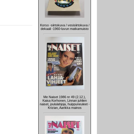
Korso -siirtokuva / vesisiirtokuva /
dekaali -1960-luvun matkamuisto
Me Naiset 1986 nr 49 (2.12.),
Kaisa Korhonen, Linnan juhlien
naiset, joululahjoja, huippuneuleet -
Krizian, Aarikka mainos