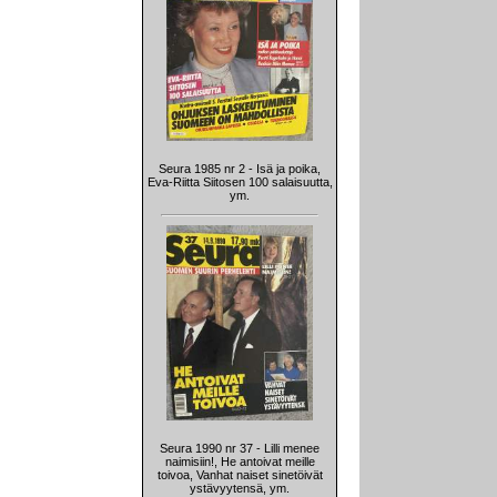
Seura 1985 nr 2 - Isä ja poika,
Eva-Riitta Siitosen 100 salaisuutta,
ym.
Seura 1990 nr 37 - Lilli menee
naimisiin!, He antoivat meille
toivoa, Vanhat naiset sinetöivät
ystävyytensä, ym.