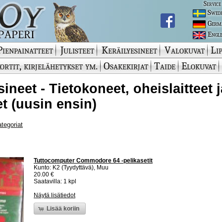
Service
Swed
Germ
Engli
Pienpainatteet
Julisteet
Keräilyesineet
Valokuvat
Lip
ortit, kirjelähetykset ym.
Osakekirjat
Taide
Elokuvat
ineet - Tietokoneet, oheislaitteet j
et (uusin ensin)
ategoriat
Tuttocomputer Commodore 64 -pelikasetit
Kunto: K2 (Tyydyttävä), Muu
20.00 €
Saatavilla: 1 kpl
Näytä lisätiedot
Lisää koriin