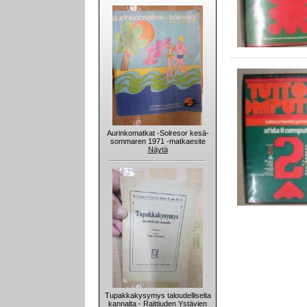
Aurinkomatkat -Solresor kesä-
sommaren 1971 -matkaesite
Näytä
Tupakkakysymys taloudelliselta
kannalta - Raittiuden Ystävien