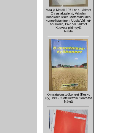
Maa ja Metalli 1971 nr 4 -Valmet
Oy asiakaslehti, Vakolan
konekoetukset, Metsätalouden
koneellistaminen, Uusia Valmet-
haulikoita, Pika 50, Valmet
Kouvola piirimyyjä
Näytä
K-maataloustyökoneet (Kesko
Oy) 1996 -tuoteluettelo / kuvasto
Näytä