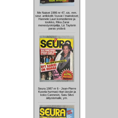
Me Naiset 1986 nr 47, sis. mm.
seur. artikkelit / kuvat / mainokset;
Hannele Lauri komedienne ja
tosikko, Rika Zarai
menestyskirjailija, Liz Taylorin
paras ystävä
Seura 1987 nr 6 - Jean-Pierre
Kusela hurmasi ritari ässän ja
koko Cannesin, Satu Silvo
äitiyslomalle, ym.