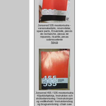
Jonsered 535 moottorisaha -
varaosaluettelo, reservdelar,
spare parts, Ersatzteile, pieces
de rechanche, piezas de
repuesto, ricambi, pecas
sobresselente
Näytä
Jonsered 455 / 535 moottorisaha
-Käyttöohjekirja, Instruktion och
skötselanvisning / Instruksksjon
og vedlikehold / Instruktionsbog
og brugsanvisning -chain saw