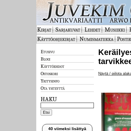
Kirjat
Sarjakuvat
Lehdet
Musiikki
Käyttöohjekirjat
Numismatiikka
Postik
Keräilyes
Etusivu
Blogi
tarvikke
Käyttöehdot
Ostoskori
Näytä / piilota alak
Yritysinfo
Ota yhteyttä
HAKU
40 viimeksi lisättyä