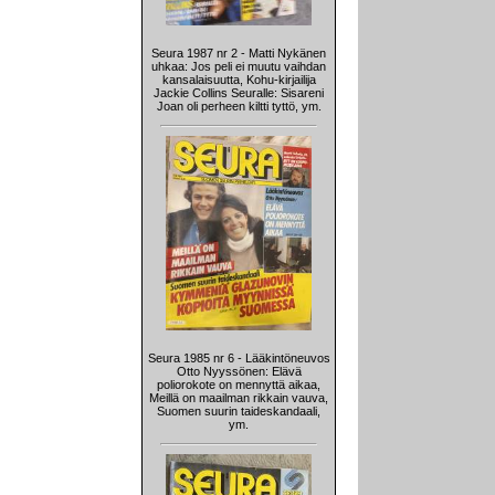
Seura 1987 nr 2 - Matti Nykänen
uhkaa: Jos peli ei muutu vaihdan
kansalaisuutta, Kohu-kirjailija
Jackie Collins Seuralle: Sisareni
Joan oli perheen kiltti tyttö, ym.
Seura 1985 nr 6 - Lääkintöneuvos
Otto Nyyssönen: Elävä
poliorokote on mennyttä aikaa,
Meillä on maailman rikkain vauva,
Suomen suurin taideskandaali,
ym.