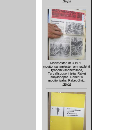
Näytä
Mottimestari nr 3 1971 -
moottorisahamiesten ammattilehti,
Työpenkkimenetelmää,
Turvallisuusohhjeita, Raket
suojasaapas, Raket 50
moottorisaha, Raket öljyt...
Näytä