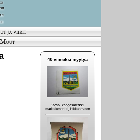
 in
ish
an
sh
ut ja viirit
Muut
a
40 viimeksi myytyä
Korso -kangasmerkki,
matkailumerkki, leikkaamaton