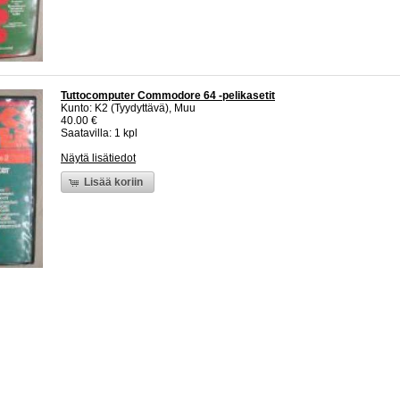
Tuttocomputer Commodore 64 -pelikasetit
Kunto: K2 (Tyydyttävä), Muu
40.00 €
Saatavilla: 1 kpl
Näytä lisätiedot
Lisää koriin