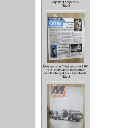
kirjasia II sarja nr 57
Näytä
Miesten oma / Naisten oma 1964
nr 2 -selostavan mainonnan
osoitteeton julkaisu, kääntölehti
Näytä