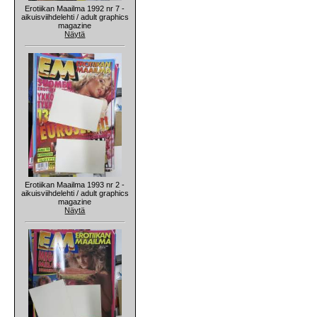
Erotiikan Maailma 1992 nr 7 -
aikuisviihdelehti / adult graphics
magazine
Näytä
Erotiikan Maailma 1993 nr 2 -
aikuisviihdelehti / adult graphics
magazine
Näytä