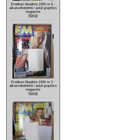
Erotiikan Maailma 1995 nr 8 -
aikuisviihdelehti / adult graphics
magazine
Näytä
Erotiikan Maailma 1996 nr 2 -
aikuisviihdelehti / adult graphics
magazine
Näytä