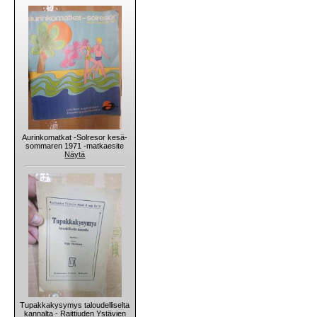
Aurinkomatkat -Solresor kesä-
sommaren 1971 -matkaesite
Näytä
Tupakkakysymys taloudelliselta
kannalta - Raittiuden Ystävien