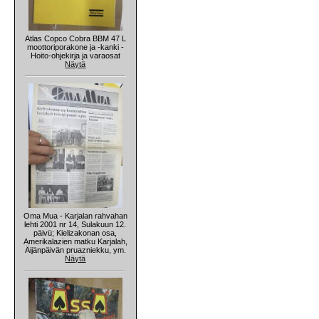
Atlas Copco Cobra BBM 47 L
moottoriporakone ja -kanki -
Hoito-ohjekirja ja varaosat
Näytä
Oma Mua - Karjalan rahvahan
lehti 2001 nr 14, Sulakuun 12.
päivü; Kielizakonan osa,
Amerikalazien matku Karjalah,
Äijänpäivän pruazniekku, ym.
Näytä