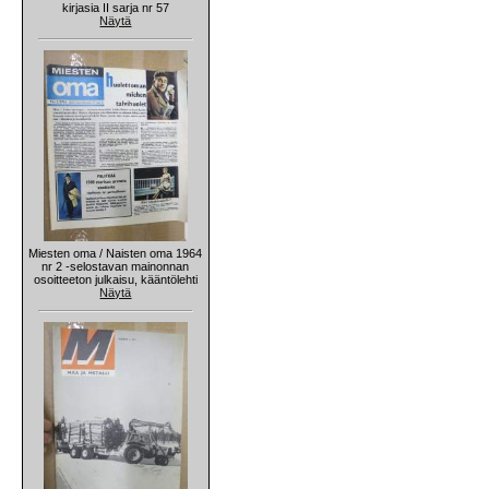
kirjasia II sarja nr 57
Näytä
Miesten oma / Naisten oma 1964
nr 2 -selostavan mainonnan
osoitteeton julkaisu, kääntölehti
Näytä