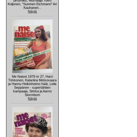
pirtumies, Murhaaja Toivo
Koljonen, "Suomen Eichmann" Ari
Kauhanen...
Näytä
Me Naiset 1979 nr 27, Harri
Tirkkonen, Katariina Metsovaara
ja Hannu Heikinheimo häät, Leila
Seppänen - supertähtien
kampaaja, Sirkka ja Aarno
Stormbom
Näytä