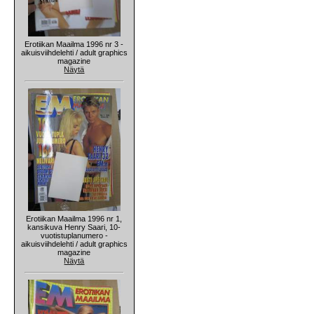
Erotiikan Maailma 1996 nr 3 -
aikuisviihdelehti / adult graphics
magazine
Näytä
Erotiikan Maailma 1996 nr 1,
kansikuva Henry Saari, 10-
vuotistuplanumero -
aikuisviihdelehti / adult graphics
magazine
Näytä