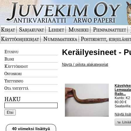
Kirjat
Sarjakuvat
Lehdet
Musiikki
Pienpainatteet
Käyttöohjekirjat
Numismatiikka
Postikortit, kirjelähe
Keräilyesineet - 
Etusivu
Blogi
Näytä / piilota alakategoriat
Käyttöehdot
Ostoskori
Yritysinfo
Kävelykep
Ota yhteyttä
Lempaala 
Railo...
HAKU
Kunto: K2 
80.00 €
Saatavilla:
Näytä lisä
Lisää
40 viimeksi lisättyä