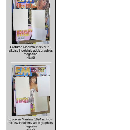
Erotiikan Maailma 1995 nr 2 -
aikuisviihdelehti / adult graphics
magazine
Näytä
Erotiikan Maailma 1994 nr 4-5 -
aikuisviihdelehti / adult graphics
magazine
Näytä