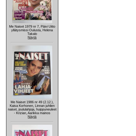
Me Naiset 1979 nr 7, Päivi Uitto
yllätysmissi Oulusta, Helena
Takalo
Näytä
Me Naiset 1986 nr 49 (2.12.),
Kaisa Korhonen, Linnan juhlien
naiset, joululahjoja, huippuneuleet
- Krizian, Aarikka mainos
Näytä