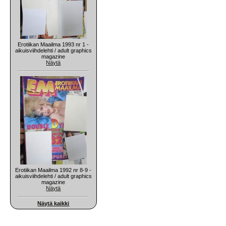
Erotiikan Maailma 1993 nr 1 -
aikuisviihdelehti / adult graphics
magazine
Näytä
Erotiikan Maailma 1992 nr 8-9 -
aikuisviihdelehti / adult graphics
magazine
Näytä
Näytä kaikki