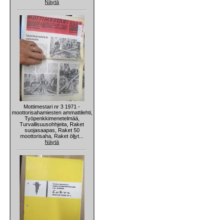
Näytä
Mottimestari nr 3 1971 -
moottorisahamiesten ammattilehti,
Työpenkkimenetelmää,
Turvallisuusohhjeita, Raket
suojasaapas, Raket 50
moottorisaha, Raket öljyt...
Näytä