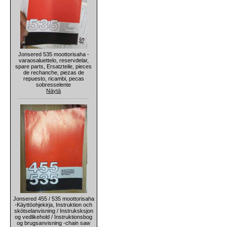
Jonsered 535 moottorisaha -
varaosaluettelo, reservdelar,
spare parts, Ersatzteile, pieces
de rechanche, piezas de
repuesto, ricambi, pecas
sobresselente
Näytä
Jonsered 455 / 535 moottorisaha
-Käyttöohjekirja, Instruktion och
skötselanvisning / Instruksksjon
og vedlikehold / Instruktionsbog
og brugsanvisning -chain saw