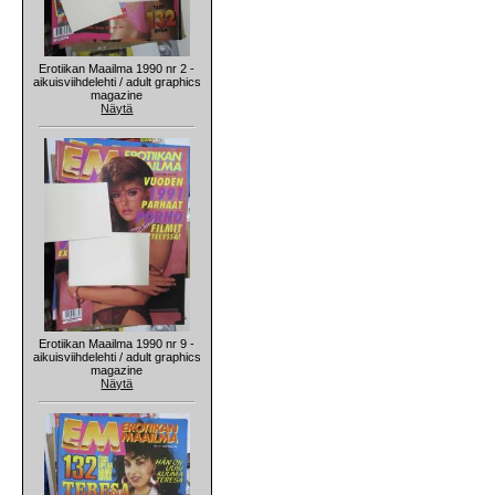
Erotiikan Maailma 1990 nr 2 -
aikuisviihdelehti / adult graphics
magazine
Näytä
Erotiikan Maailma 1990 nr 9 -
aikuisviihdelehti / adult graphics
magazine
Näytä