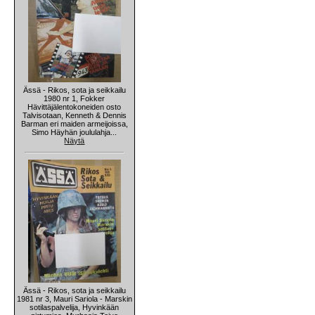
Ässä - Rikos, sota ja seikkailu
1980 nr 1, Fokker
Hävittäjälentokoneiden osto
Talvisotaan, Kenneth & Dennis
Barman eri maiden armeijoissa,
Simo Häyhän joululahja...
Näytä
Ässä - Rikos, sota ja seikkailu
1981 nr 3, Mauri Sariola - Marskin
sotilaspalvelija, Hyvinkään