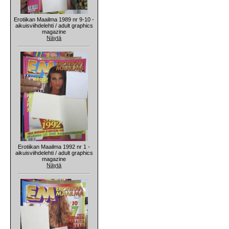
Erotiikan Maailma 1989 nr 9-10 -
aikuisviihdelehti / adult graphics
magazine
Näytä
Erotiikan Maailma 1992 nr 1 -
aikuisviihdelehti / adult graphics
magazine
Näytä