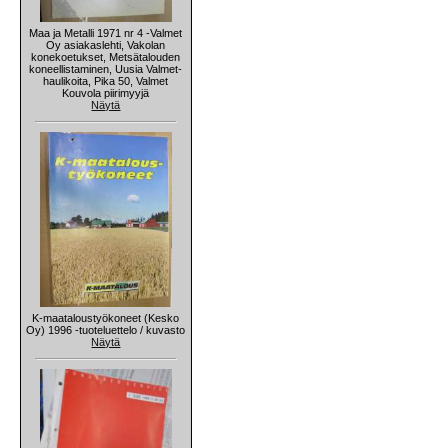
Maa ja Metalli 1971 nr 4 -Valmet
Oy asiakaslehti, Vakolan
konekoetukset, Metsätalouden
koneellistaminen, Uusia Valmet-
haulikoita, Pika 50, Valmet
Kouvola piirimyyjä
Näytä
K-maataloustyökoneet (Kesko
Oy) 1996 -tuoteluettelo / kuvasto
Näytä