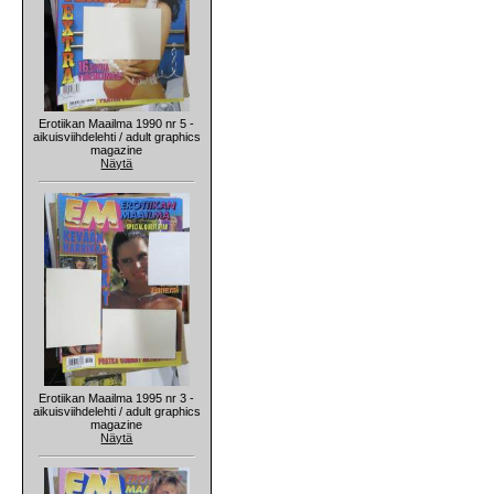
Erotiikan Maailma 1990 nr 5 -
aikuisviihdelehti / adult graphics
magazine
Näytä
Erotiikan Maailma 1995 nr 3 -
aikuisviihdelehti / adult graphics
magazine
Näytä