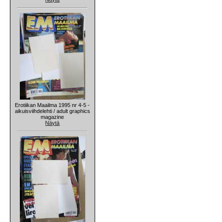
Erotiikan Maailma 1995 nr 4-5 -
aikuisviihdelehti / adult graphics
magazine
Näytä