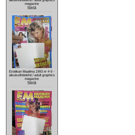
magazine
Näytä
Erotiikan Maailma 1993 nr 4-5 -
aikuisviihdelehti / adult graphics
magazine
Näytä