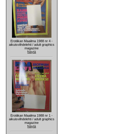
Erotiikan Maailma 1988 nr 4 -
aikuisviihdelehti / adult graphics
magazine
Näytä
Erotiikan Maailma 1988 nr 1 -
aikuisviihdelehti / adult graphics
magazine
Näytä