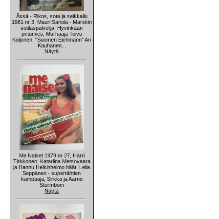
Ässä - Rikos, sota ja seikkailu
1981 nr 3, Mauri Sariola - Marskin
sotilaspalvelija, Hyvinkään
pirtumies, Murhaaja Toivo
Koljonen, "Suomen Eichmann" Ari
Kauhanen...
Näytä
Me Naiset 1979 nr 27, Harri
Tirkkonen, Katariina Metsovaara
ja Hannu Heikinheimo häät, Leila
Seppänen - supertähtien
kampaaja, Sirkka ja Aarno
Stormbom
Näytä