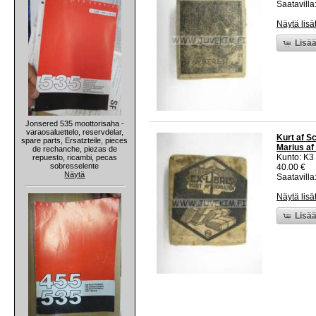
Saatavilla:
Näytä lisä
Lisää
Jonsered 535 moottorisaha -
varaosaluettelo, reservdelar,
Kurt af Sc
spare parts, Ersatzteile, pieces
Marius af
de rechanche, piezas de
Kunto: K3
repuesto, ricambi, pecas
sobresselente
40.00 €
Näytä
Saatavilla:
Näytä lisä
Lisää