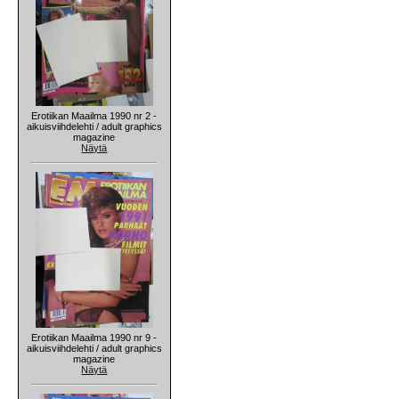
Erotiikan Maailma 1990 nr 2 -
aikuisviihdelehti / adult graphics
magazine
Näytä
Erotiikan Maailma 1990 nr 9 -
aikuisviihdelehti / adult graphics
magazine
Näytä