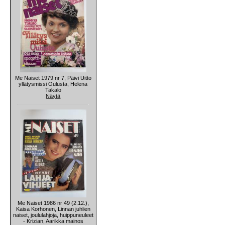
Me Naiset 1979 nr 7, Päivi Uitto
yllätysmissi Oulusta, Helena
Takalo
Näytä
Me Naiset 1986 nr 49 (2.12.),
Kaisa Korhonen, Linnan juhlien
naiset, joululahjoja, huippuneuleet
- Krizian, Aarikka mainos