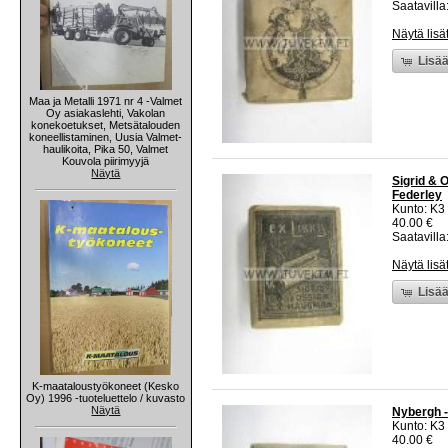
Saatavilla:
Näytä lisä
Lisää
Maa ja Metalli 1971 nr 4 -Valmet
Oy asiakaslehti, Vakolan
konekoetukset, Metsätalouden
koneellistaminen, Uusia Valmet-
haulikoita, Pika 50, Valmet
Kouvola piirimyyjä
Näytä
Sigrid & 
Federley
Kunto: K3
40.00 €
Saatavilla:
Näytä lisä
Lisää
K-maataloustyökoneet (Kesko
Oy) 1996 -tuoteluettelo / kuvasto
Näytä
Nybergh -
Kunto: K3
40.00 €