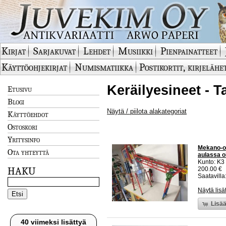
Kirjat
Sarjakuvat
Lehdet
Musiikki
Pienpainatteet
Käyttöohjekirjat
Numismatiikka
Postikortit, kirjelähe
Keräilyesineet - T
Etusivu
Blogi
Näytä / piilota alakategoriat
Käyttöehdot
Ostoskori
Yritysinfo
Mekano-os
Ota yhteyttä
aulassa o
Kunto: K3
HAKU
200.00 €
Saatavilla:
Näytä lisä
Lisää
40 viimeksi lisättyä