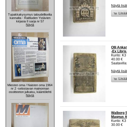
Näytä lisä
Lisää
Tupakkakysymys taloudelliselta
kannalta - Raittiuden Ystävien
kirjasia II sarja nr 57
Näytä
Olli Anka
-Ex Libris
Kunto: K3
40.00 €
Saatavilla:
Näytä lisä
Lisää
Miesten oma / Naisten oma 1964
nr 2 -selostavan mainonnan
osoitteeton julkaisu, kääntölehti
Näytä
Walborg St
Magnus A
Kunto: K3
30.00 €