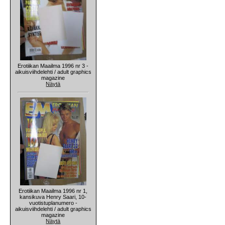
Erotiikan Maailma 1996 nr 3 -
aikuisviihdelehti / adult graphics
magazine
Näytä
Erotiikan Maailma 1996 nr 1,
kansikuva Henry Saari, 10-
vuotistuplanumero -
aikuisviihdelehti / adult graphics
magazine
Näytä