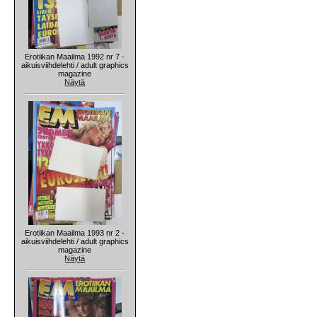
Erotiikan Maailma 1992 nr 7 -
aikuisviihdelehti / adult graphics
magazine
Näytä
Erotiikan Maailma 1993 nr 2 -
aikuisviihdelehti / adult graphics
magazine
Näytä