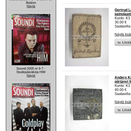
Bodom
Näytä
Gertrud L
painolaatt
Kunto: K3
30.00 €
Saatavilla:
Näytä lisä
Lisää
Soundi 2005 nr 6-7 -
Studiopäiväkirja HIM
Näytä
Anders Kr
piirtänyt
Kunto: K3
40.00 €
Saatavilla:
Näytä lisä
Lisää