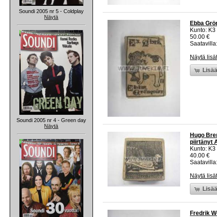
Soundi 2005 nr 5 - Coldplay
Näytä
Ebba Grön
Kunto: K3
50.00 €
Saatavilla:
Näytä lisä
Lisää
Soundi 2005 nr 4 - Green day
Näytä
Hugo Brem
piirtänyt
Kunto: K3
40.00 €
Saatavilla:
Näytä lisä
Lisää
Fredrik W