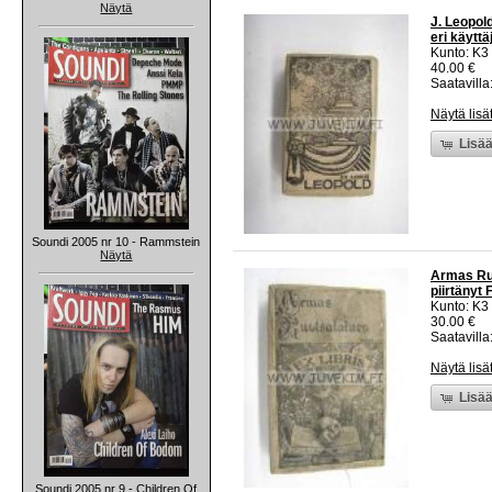
Näytä
J. Leopold
eri käyttä
Kunto: K3
40.00 €
Saatavilla:
Näytä lisä
Lisää
Soundi 2005 nr 10 - Rammstein
Näytä
Armas Ruo
piirtänyt 
Kunto: K3
30.00 €
Saatavilla:
Näytä lisä
Lisää
Soundi 2005 nr 9 - Children Of