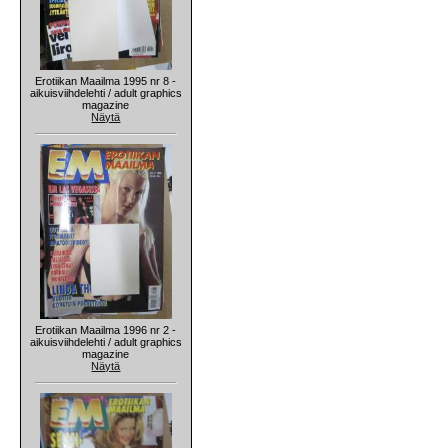
Erotiikan Maailma 1995 nr 8 -
aikuisviihdelehti / adult graphics
magazine
Näytä
Erotiikan Maailma 1996 nr 2 -
aikuisviihdelehti / adult graphics
magazine
Näytä