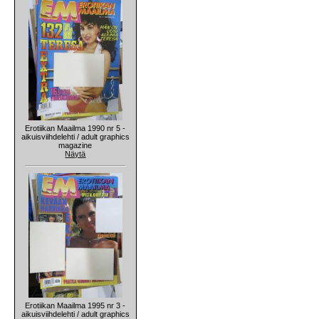
Erotiikan Maailma 1990 nr 5 -
aikuisviihdelehti / adult graphics
magazine
Näytä
Erotiikan Maailma 1995 nr 3 -
aikuisviihdelehti / adult graphics