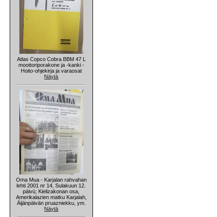
Atlas Copco Cobra BBM 47 L
moottoriporakone ja -kanki -
Hoito-ohjekirja ja varaosat
Näytä
Oma Mua - Karjalan rahvahan
lehti 2001 nr 14, Sulakuun 12.
päivü; Kielizakonan osa,
Amerikalazien matku Karjalah,
Äijänpäivän pruazniekku, ym.
Näytä