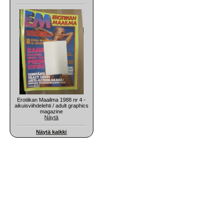
Erotiikan Maailma 1988 nr 4 -
aikuisviihdelehti / adult graphics
magazine
Näytä
Näytä kaikki