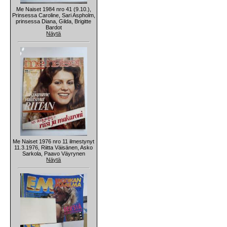
Me Naiset 1984 nro 41 (9.10.),
Prinsessa Caroline, Sari Aspholm,
prinsessa Diana, Gilda, Brigitte
Bardot
Näytä
Me Naiset 1976 nro 11 ilmestynyt
11.3.1976, Riitta Väisänen, Asko
Sarkola, Paavo Väyrynen
Näytä