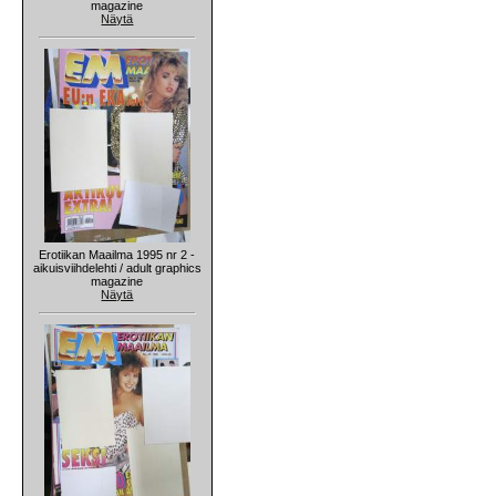
magazine
Näytä
Erotiikan Maailma 1995 nr 2 -
aikuisviihdelehti / adult graphics
magazine
Näytä