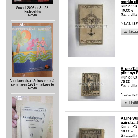
merkin pii
Kunto: K3
Soundi 2005 nr 3 - 22-
40.00 €
Pistepirkko
Saatavilla:
Näytä
Näytä lisä
Lisää
Bruno Tall
piirtänyt 
Kunto: K3
Aurinkomatkat -Solresor kesä-
70.00 €
sommaren 1971 -matkaesite
Saatavilla:
Näytä
Näytä lisä
Lisää
Aarne Wil
painolaatt
Kunto: K3
40.00 €
Saatavilla: