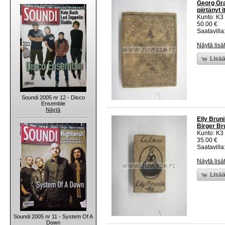
Georg Gran
piirtänyt 
Kunto: K3
50.00 €
Saatavilla:
Näytä lisä
Lisää
Soundi 2005 nr 12 - Disco
Ensemble
Näytä
Elly Bruni
Birger Br
Kunto: K3
35.00 €
Saatavilla:
Näytä lisä
Lisää
Soundi 2005 nr 11 - System Of A
Down