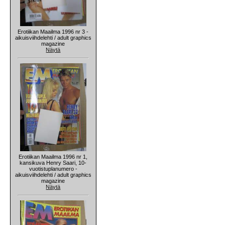
Erotiikan Maailma 1996 nr 3 -
aikuisviihdelehti / adult graphics
magazine
Näytä
Erotiikan Maailma 1996 nr 1,
kansikuva Henry Saari, 10-
vuotistuplanumero -
aikuisviihdelehti / adult graphics
magazine
Näytä