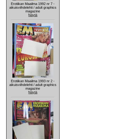
Erotiikan Maailma 1992 nr 7 -
aikuisviihdelehti / adult graphics
magazine
Näytä
Erotiikan Maailma 1993 nr 2 -
aikuisviihdelehti / adult graphics
magazine
Näytä