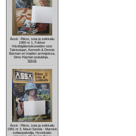
Ässä - Rikos, sota ja seikkailu
1980 nr 1, Fokker
Hävittäjälentokoneiden osto
Talvisotaan, Kenneth & Dennis
Barman eri maiden armeijoissa,
Simo Häyhän joululahja...
Näytä
Ässä - Rikos, sota ja seikkailu
1981 nr 3, Mauri Sariola - Marskin
sotilaspalvelija, Hyvinkään