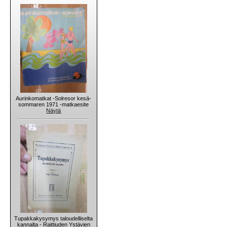
Aurinkomatkat -Solresor kesä-
sommaren 1971 -matkaesite
Näytä
Tupakkakysymys taloudelliselta
kannalta - Raittiuden Ystävien