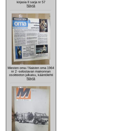
kirjasia II sarja nr 57
Näytä
Miesten oma / Naisten oma 1964
nr 2 -selostavan mainonnan
osoitteeton julkaisu, kääntölehti
Näytä