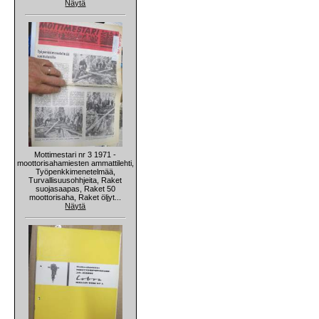
Näytä
Mottimestari nr 3 1971 -
moottorisahamiesten ammattilehti,
Työpenkkimenetelmää,
Turvallisuusohhjeita, Raket
suojasaapas, Raket 50
moottorisaha, Raket öljyt...
Näytä