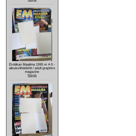
Erotiikan Maailma 1995 nr 4-5 -
aikuisviihdelehti / adult graphics
magazine
Näytä