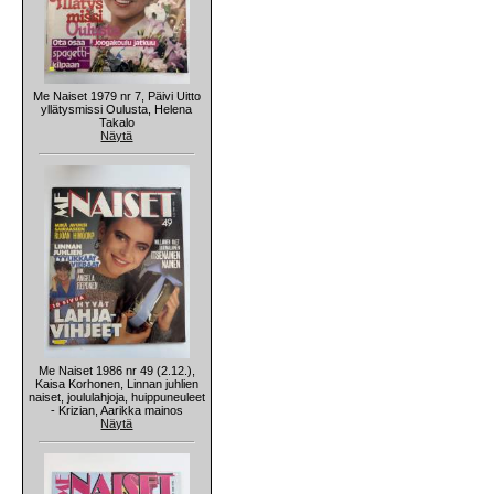
Me Naiset 1979 nr 7, Päivi Uitto
yllätysmissi Oulusta, Helena
Takalo
Näytä
Me Naiset 1986 nr 49 (2.12.),
Kaisa Korhonen, Linnan juhlien
naiset, joululahjoja, huippuneuleet
- Krizian, Aarikka mainos
Näytä