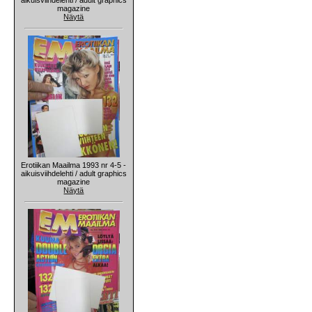
magazine
Näytä
Erotiikan Maailma 1993 nr 4-5 -
aikuisviihdelehti / adult graphics
magazine
Näytä