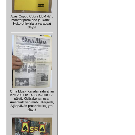
Atlas Copco Cobra BBM 47 L
moottoriporakone ja -kanki -
Hoito-ohjekirja ja varaosat
Näytä
Oma Mua - Karjalan rahvahan
lehti 2001 nr 14, Sulakuun 12.
päivü; Kielizakonan osa,
Amerikalazien matku Karjalah,
Äijänpäivän pruazniekku, ym.
Näytä