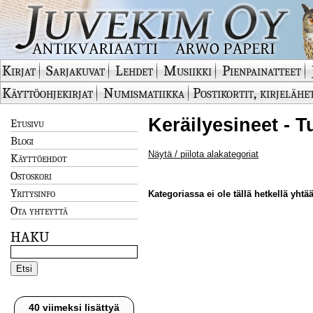
Kirjat
Sarjakuvat
Lehdet
Musiikki
Pienpainatteet
Käyttöohjekirjat
Numismatiikka
Postikortit, kirjelähe
Keräilyesineet - 
Etusivu
Blogi
Näytä / piilota alakategoriat
Käyttöehdot
Ostoskori
Yritysinfo
Kategoriassa ei ole tällä hetkellä yhtää
Ota yhteyttä
HAKU
40 viimeksi lisättyä