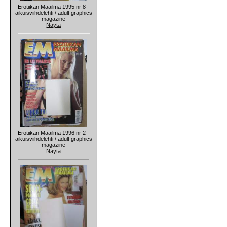
Erotiikan Maailma 1995 nr 8 -
aikuisviihdelehti / adult graphics
magazine
Näytä
Erotiikan Maailma 1996 nr 2 -
aikuisviihdelehti / adult graphics
magazine
Näytä