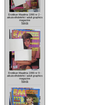
Erotiikan Maailma 1990 nr 2 -
aikuisviihdelehti / adult graphics
magazine
Näytä
Erotiikan Maailma 1990 nr 9 -
aikuisviihdelehti / adult graphics
magazine
Näytä