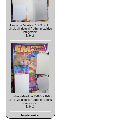
Erotiikan Maailma 1993 nr 1 -
aikuisviihdelehti / adult graphics
magazine
Näytä
Erotiikan Maailma 1992 nr 8-9 -
aikuisviihdelehti / adult graphics
magazine
Näytä
Näytä kaikki