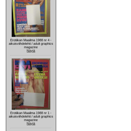
Erotiikan Maailma 1988 nr 4 -
aikuisviihdelehti / adult graphics
magazine
Näytä
Erotiikan Maailma 1988 nr 1 -
aikuisviihdelehti / adult graphics
magazine
Näytä