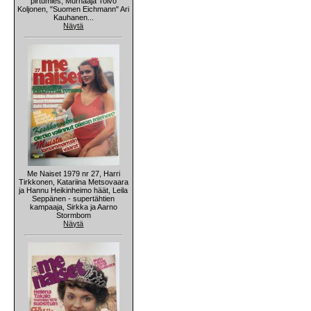
pirtumies, Murhaaja Toivo
Koljonen, "Suomen Eichmann" Ari
Kauhanen...
Näytä
Me Naiset 1979 nr 27, Harri
Tirkkonen, Katariina Metsovaara
ja Hannu Heikinheimo häät, Leila
Seppänen - supertähtien
kampaaja, Sirkka ja Aarno
Stormbom
Näytä