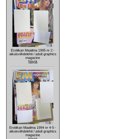
Erotiikan Maailma 1995 nr 2 -
aikuisviihdelehti / adult graphics
magazine
Näytä
Erotiikan Maailma 1994 nr 4-5 -
aikuisviihdelehti / adult graphics
magazine
Näytä