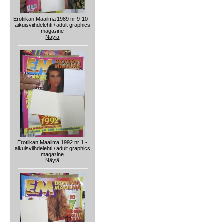
Erotiikan Maailma 1989 nr 9-10 -
aikuisviihdelehti / adult graphics
magazine
Näytä
Erotiikan Maailma 1992 nr 1 -
aikuisviihdelehti / adult graphics
magazine
Näytä