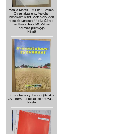
Maa ja Metalli 1971 nr 4 -Valmet
Oy asiakaslehti, Vakolan
konekoetukset, Metsätalouden
koneellistaminen, Uusia Valmet-
haulikoita, Pika 50, Valmet
Kouvola piirimyyjä
Näytä
K-maataloustyökoneet (Kesko
Oy) 1996 -tuoteluettelo / kuvasto
Näytä