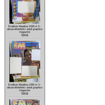
Erotiikan Maailma 1990 nr 5 -
aikuisviihdelehti / adult graphics
magazine
Näytä
Erotiikan Maailma 1995 nr 3 -
aikuisviihdelehti / adult graphics
magazine
Näytä