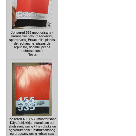
Jonsered 535 moottorisaha -
varaosaluettelo, reservdelar,
spare parts, Ersatzteile, pieces
de rechanche, piezas de
repuesto, ricambi, pecas
sobresselente
Näytä
Jonsered 455 / 535 moottorisaha
-Käyttöohjekirja, Instruktion och
skötselanvisning / Instruksksjon
og vedlikehold / Instruktionsbog
og brugsanvisning -chain saw