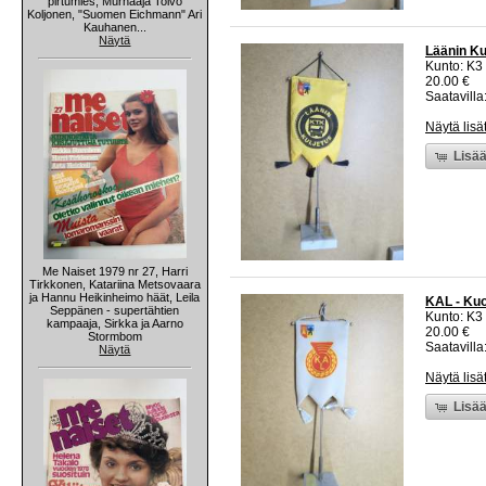
pirtumies, Murhaaja Toivo
Koljonen, "Suomen Eichmann" Ari
Kauhanen...
Näytä
Läänin Kul
Kunto: K3
20.00 €
Saatavilla:
Näytä lisä
Lisää
Me Naiset 1979 nr 27, Harri
Tirkkonen, Katariina Metsovaara
ja Hannu Heikinheimo häät, Leila
KAL - Kuor
Seppänen - supertähtien
Kunto: K3
kampaaja, Sirkka ja Aarno
20.00 €
Stormbom
Saatavilla:
Näytä
Näytä lisä
Lisää