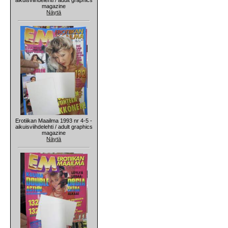
magazine
Näytä
Erotiikan Maailma 1993 nr 4-5 -
aikuisviihdelehti / adult graphics
magazine
Näytä