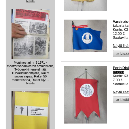
Näytä
Varsinais-
jalan ja t
Kunto: K3
12.00 €
Saatavilla:
Näytä lisä
Lisää
Mottimestari nr 3 1971 -
moottorisahamiesten ammattilehti,
Porin Diak
Työpenkkimenetelmää,
tangon
Turvallisuusohhjeita, Raket
Kunto: K3
suojasaapas, Raket 50
moottorisaha, Raket öljyt...
7.00 €
Näytä
Saatavilla:
Näytä lisä
Lisää