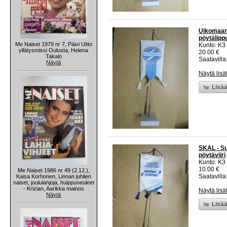
Ulkomaanli
pöytälippu
Me Naiset 1979 nr 7, Päivi Uitto
Kunto: K3
yllätysmissi Oulusta, Helena
20.00 €
Takalo
Saatavilla:
Näytä
Näytä lisä
Lisää
SKAL - Su
pöytäviiri
Kunto: K3
10.00 €
Me Naiset 1986 nr 49 (2.12.),
Saatavilla:
Kaisa Korhonen, Linnan juhlien
naiset, joululahjoja, huippuneuleet
- Krizian, Aarikka mainos
Näytä lisä
Näytä
Lisää