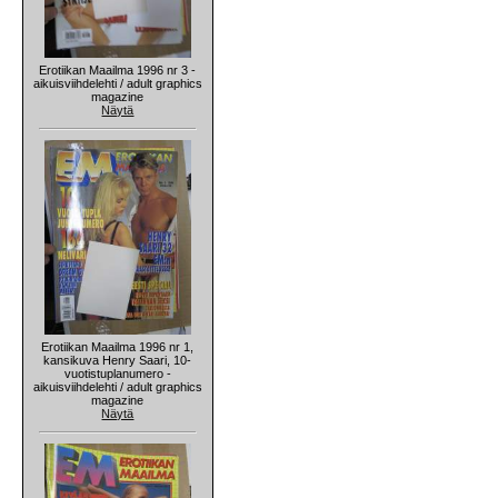
Erotiikan Maailma 1996 nr 3 -
aikuisviihdelehti / adult graphics
magazine
Näytä
Erotiikan Maailma 1996 nr 1,
kansikuva Henry Saari, 10-
vuotistuplanumero -
aikuisviihdelehti / adult graphics
magazine
Näytä