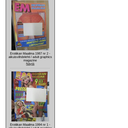
Erotiikan Maailma 1987 nr 2 -
aikuisviihdelehti / adult graphics
magazine
Näytä
Erotiikan Maailma 1994 nr 1 -
aikuisviihdelehti / adult graphics