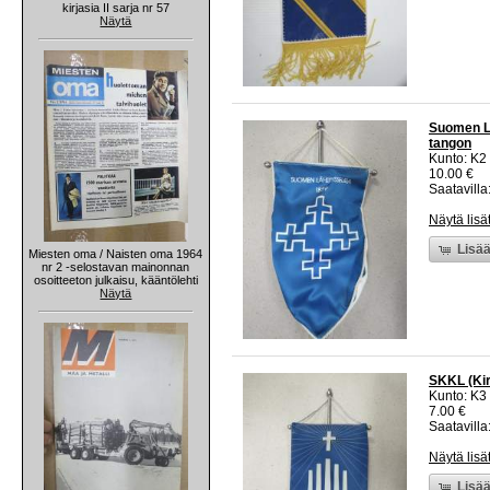
kirjasia II sarja nr 57
Näytä
Suomen Läh
tangon
Kunto: K2 
10.00 €
Saatavilla:
Näytä lisä
Lisää
Miesten oma / Naisten oma 1964
nr 2 -selostavan mainonnan
osoitteeton julkaisu, kääntölehti
Näytä
SKKL (Kirk
Kunto: K3
7.00 €
Saatavilla:
Näytä lisä
Lisää