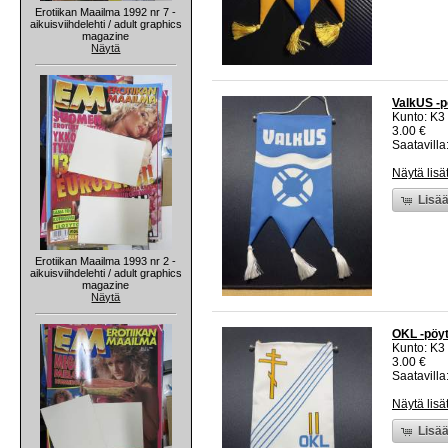
Erotiikan Maailma 1992 nr 7 -
aikuisviihdelehti / adult graphics
magazine
Näytä
ValkUS -pö
Kunto: K3
3.00 €
Saatavilla:
Näytä lisä
Lisää
Erotiikan Maailma 1993 nr 2 -
aikuisviihdelehti / adult graphics
magazine
Näytä
OKL -pöytä
Kunto: K3
3.00 €
Saatavilla:
Näytä lisä
Lisää