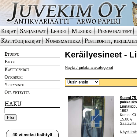
Kirjat
Sarjakuvat
Lehdet
Musiikki
Pienpainatteet
Käyttöohjekirjat
Numismatiikka
Postikortit, kirjelähe
Keräilyesineet - Li
Etusivu
Blogi
Näytä / piilota alakategoriat
Käyttöehdot
Ostoskori
Yritysinfo
Ota yhteyttä
Suomi 75 
pakkaukse
HAKU
Linnalipp
1992
Kunto: K3
15.00 €
Saatavilla:
Näytä lisä
40 viimeksi lisättyä