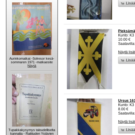
Lisää
Pieksämäk
Kunto: K3
10.00 €
Saatavilla:
Näytä lisä
Aurinkomatkat -Solresor kesä-
Lisää
sommaren 1971 -matkaesite
Näytä
Ursus 1614
Kunto: K3
8.00 €
Saatavilla:
Näytä lisä
Lisää
Tupakkakysymys taloudelliselta
kannalta - Raittiuden Ystävien