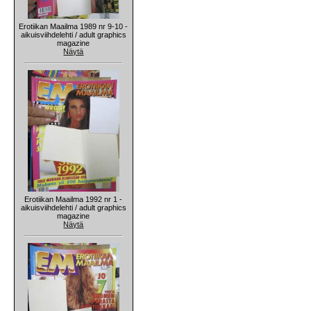
Erotiikan Maailma 1989 nr 9-10 -
aikuisviihdelehti / adult graphics
magazine
Näytä
Erotiikan Maailma 1992 nr 1 -
aikuisviihdelehti / adult graphics
magazine
Näytä