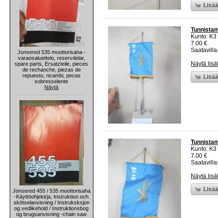
Lisää
Tunnistama
Kunto: K3
7.00 €
Saatavilla:
Jonsered 535 moottorisaha -
varaosaluettelo, reservdelar,
Näytä lisä
spare parts, Ersatzteile, pieces
de rechanche, piezas de
repuesto, ricambi, pecas
Lisää
sobresselente
Näytä
Tunnistama
Kunto: K3
7.00 €
Saatavilla:
Näytä lisä
Lisää
Jonsered 455 / 535 moottorisaha
-Käyttöohjekirja, Instruktion och
skötselanvisning / Instruksksjon
og vedlikehold / Instruktionsbog
og brugsanvisning -chain saw