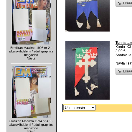
Lisää
Tunnistama
Kunto: K3
Erotiikan Maailma 1995 nr 2 -
3.00 €
aikuisviihdelehti / adult graphics
magazine
Saatavilla:
Näytä
Näytä lisä
Lisää
Erotiikan Maailma 1994 nr 4-5 -
aikuisviihdelehti / adult graphics
magazine
Näytä