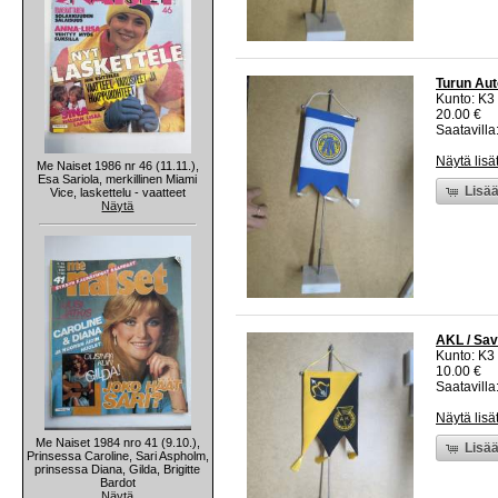
Turun Auto
Kunto: K3
20.00 €
Saatavilla:
Näytä lisä
Me Naiset 1986 nr 46 (11.11.),
Esa Sariola, merkillinen Miami
Lisää
Vice, laskettelu - vaatteet
Näytä
AKL / Savo
Kunto: K3
10.00 €
Saatavilla:
Näytä lisä
Me Naiset 1984 nro 41 (9.10.),
Lisää
Prinsessa Caroline, Sari Aspholm,
prinsessa Diana, Gilda, Brigitte
Bardot
Näytä