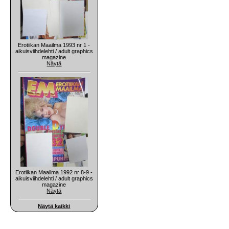
Erotiikan Maailma 1993 nr 1 -
aikuisviihdelehti / adult graphics
magazine
Näytä
Erotiikan Maailma 1992 nr 8-9 -
aikuisviihdelehti / adult graphics
magazine
Näytä
Näytä kaikki