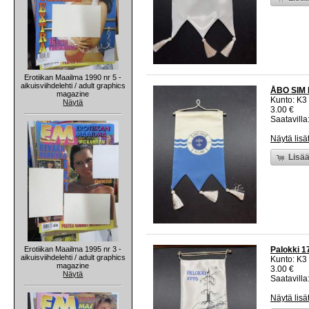
Erotiikan Maailma 1990 nr 5 -
aikuisviihdelehti / adult graphics
ÅBO SIM K
magazine
Kunto: K3
Näytä
3.00 €
Saatavilla:
Näytä lisä
Lisää
Erotiikan Maailma 1995 nr 3 -
Palokki 17
aikuisviihdelehti / adult graphics
Kunto: K3
magazine
3.00 €
Näytä
Saatavilla:
Näytä lisä