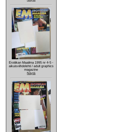
Erotiikan Maailma 1995 nr 4-5 -
aikuisviihdelehti / adult graphics
magazine
Näytä