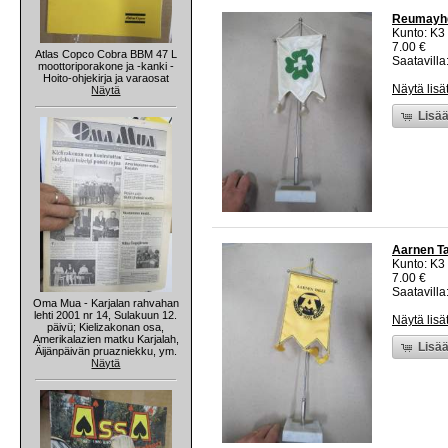
Reumayhdis
Kunto: K3
7.00 €
Atlas Copco Cobra BBM 47 L
Saatavilla:
moottoriporakone ja -kanki -
Hoito-ohjekirja ja varaosat
Näytä lisä
Näytä
Lisää
Aarnen Tal
Kunto: K3
7.00 €
Saatavilla:
Oma Mua - Karjalan rahvahan
lehti 2001 nr 14, Sulakuun 12.
Näytä lisä
päivü; Kielizakonan osa,
Amerikalazien matku Karjalah,
Lisää
Äijänpäivän pruazniekku, ym.
Näytä