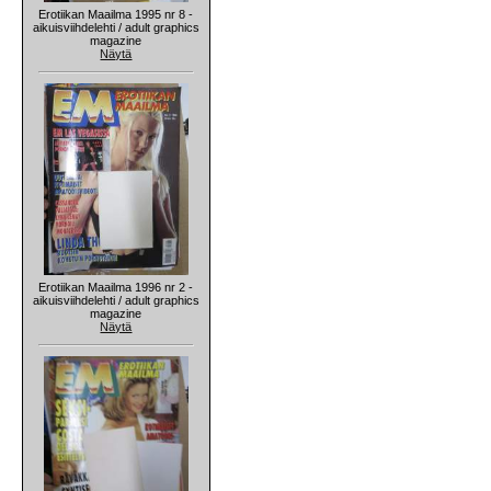
Erotiikan Maailma 1995 nr 8 -
aikuisviihdelehti / adult graphics
magazine
Näytä
Erotiikan Maailma 1996 nr 2 -
aikuisviihdelehti / adult graphics
magazine
Näytä