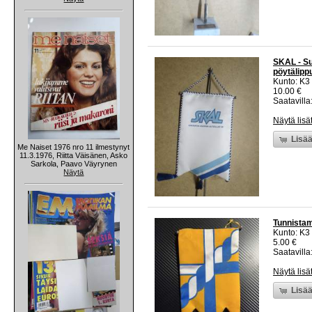
SKAL - Su
pöytälippu
Kunto: K3
10.00 €
Saatavilla:
Näytä lisä
Lisää
Me Naiset 1976 nro 11 ilmestynyt
11.3.1976, Riitta Väisänen, Asko
Sarkola, Paavo Väyrynen
Näytä
Tunnistama
Kunto: K3
5.00 €
Saatavilla:
Näytä lisä
Lisää