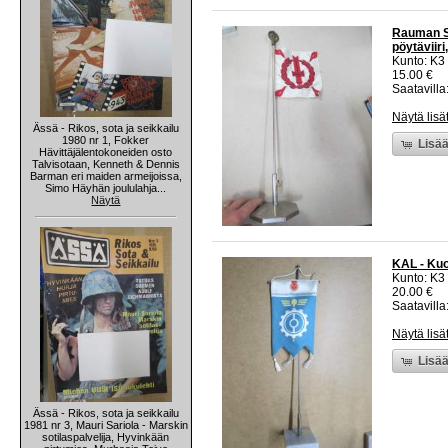
Rauman Sot
pöytäviiri
Kunto: K3
15.00 €
Saatavilla:
Näytä lisä
Ässä - Rikos, sota ja seikkailu
1980 nr 1, Fokker
Lisää
Hävittäjälentokoneiden osto
Talvisotaan, Kenneth & Dennis
Barman eri maiden armeijoissa,
Simo Häyhän joululahja...
Näytä
KAL - Kuor
Kunto: K3
20.00 €
Saatavilla:
Näytä lisä
Lisää
Ässä - Rikos, sota ja seikkailu
1981 nr 3, Mauri Sariola - Marskin
sotilaspalvelija, Hyvinkään