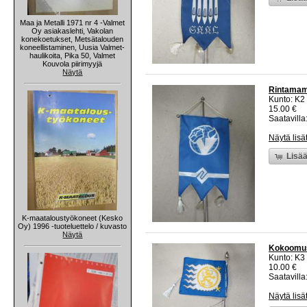
Maa ja Metalli 1971 nr 4 -Valmet
Oy asiakaslehti, Vakolan
konekoetukset, Metsätalouden
koneellistaminen, Uusia Valmet-
haulikoita, Pika 50, Valmet
Kouvola piirimyyjä
Näytä
Rintamamie
Kunto: K2 
15.00 €
Saatavilla:
Näytä lisä
Lisää
K-maataloustyökoneet (Kesko
Oy) 1996 -tuoteluettelo / kuvasto
Näytä
Kokoomus -
Kunto: K3
10.00 €
Saatavilla:
Näytä lisä