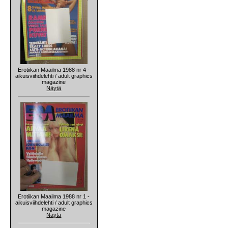
Erotiikan Maailma 1988 nr 4 -
aikuisviihdelehti / adult graphics
magazine
Näytä
Erotiikan Maailma 1988 nr 1 -
aikuisviihdelehti / adult graphics
magazine
Näytä