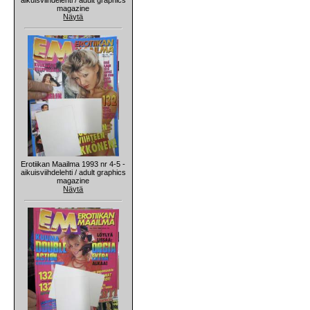
magazine
Näytä
Erotiikan Maailma 1993 nr 4-5 -
aikuisviihdelehti / adult graphics
magazine
Näytä