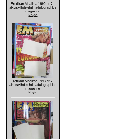
Erotiikan Maailma 1992 nr 7 -
aikuisviihdelehti / adult graphics
magazine
Näytä
Erotiikan Maailma 1993 nr 2 -
aikuisviihdelehti / adult graphics
magazine
Näytä