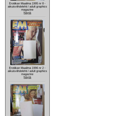
Erotiikan Maailma 1995 nr 8 -
aikuisviihdelehti / adult graphics
magazine
Näytä
Erotiikan Maailma 1996 nr 2 -
aikuisviihdelehti / adult graphics
magazine
Näytä