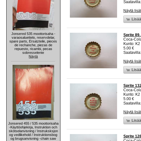
Saatavilla:
Näytä lisä
Lisää
Jonsered 535 moottorisaha -
Sprite 89
varaosaluettelo, reservdelar,
Coca-Col
spare parts, Ersatzteile, pieces
Kunto: K2 
de rechanche, piezas de
5.00 €
repuesto, ricambi, pecas
Saatavilla:
sobresselente
Näytä
Näytä lisä
Lisää
Sprite 13
Coca-Col
Kunto: K2 
5.00 €
Saatavilla:
Näytä lisä
Lisää
Jonsered 455 / 535 moottorisaha
-Käyttöohjekirja, Instruktion och
skötselanvisning / Instruksksjon
og vedlikehold / Instruktionsbog
Sprite 12
og brugsanvisning -chain saw
Coca-Col