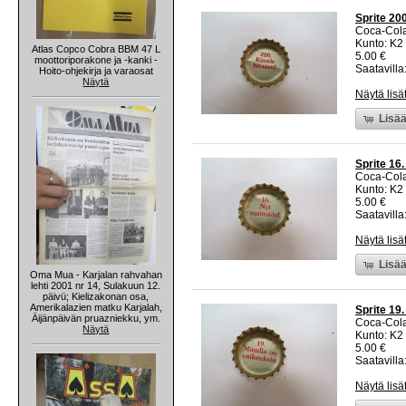
Sprite 20
Coca-Col
Kunto: K2 
Atlas Copco Cobra BBM 47 L
5.00 €
moottoriporakone ja -kanki -
Saatavilla:
Hoito-ohjekirja ja varaosat
Näytä
Näytä lisä
Lisää
Sprite 16
Coca-Col
Kunto: K2 
5.00 €
Saatavilla:
Näytä lisä
Lisää
Oma Mua - Karjalan rahvahan
lehti 2001 nr 14, Sulakuun 12.
päivü; Kielizakonan osa,
Amerikalazien matku Karjalah,
Sprite 19
Äijänpäivän pruazniekku, ym.
Coca-Col
Näytä
Kunto: K2 
5.00 €
Saatavilla:
Näytä lisä