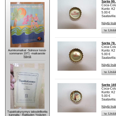
Sprite 99.
Coca-Col
Kunto: K2 
5.00 €
Saatavilla:
Näytä lisä
Lisää
Sprite 78
Coca-Col
Aurinkomatkat -Solresor kesä-
Kunto: K2 
sommaren 1971 -matkaesite
5.00 €
Näytä
Saatavilla:
Näytä lisä
Lisää
Sprite 169
Coca-Col
Kunto: K2 
5.00 €
Saatavilla:
Näytä lisä
Tupakkakysymys taloudelliselta
Lisää
kannalta - Raittiuden Ystävien