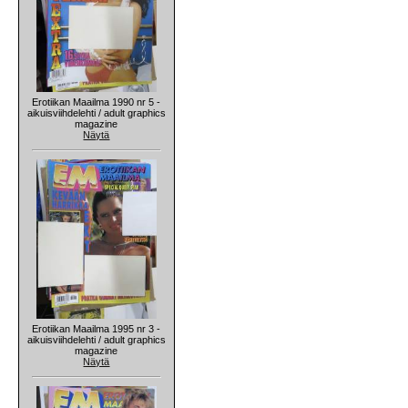
Erotiikan Maailma 1990 nr 5 -
aikuisviihdelehti / adult graphics
magazine
Näytä
Erotiikan Maailma 1995 nr 3 -
aikuisviihdelehti / adult graphics
magazine
Näytä