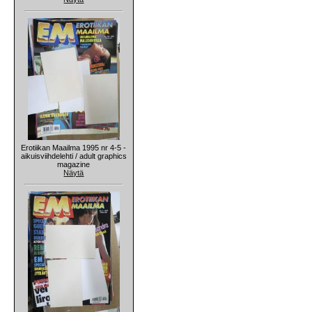
Erotiikan Maailma 1995 nr 4-5 -
aikuisviihdelehti / adult graphics
magazine
Näytä