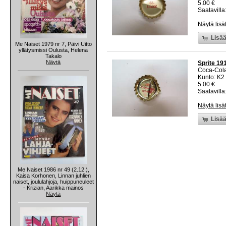
5.00 €
Saatavilla:
Näytä lisä
Lisää
Me Naiset 1979 nr 7, Päivi Uitto
yllätysmissi Oulusta, Helena
Takalo
Näytä
Sprite 191
Coca-Col
Kunto: K2 
5.00 €
Saatavilla:
Näytä lisä
Lisää
Me Naiset 1986 nr 49 (2.12.),
Kaisa Korhonen, Linnan juhlien
naiset, joululahjoja, huippuneuleet
- Krizian, Aarikka mainos
Näytä