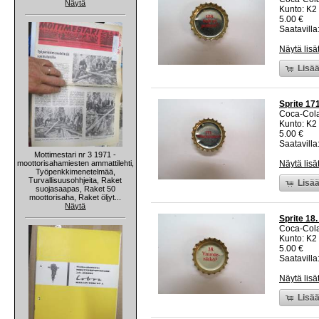
Näytä
Kunto: K2 
5.00 €
Saatavilla:
Näytä lisä
Lisää
Sprite 17
Coca-Col
Kunto: K2 
5.00 €
Saatavilla:
Mottimestari nr 3 1971 -
moottorisahamiesten ammattilehti,
Näytä lisä
Työpenkkimenetelmää,
Turvallisuusohhjeita, Raket
Lisää
suojasaapas, Raket 50
moottorisaha, Raket öljyt...
Näytä
Sprite 18
Coca-Col
Kunto: K2 
5.00 €
Saatavilla:
Näytä lisä
Lisää