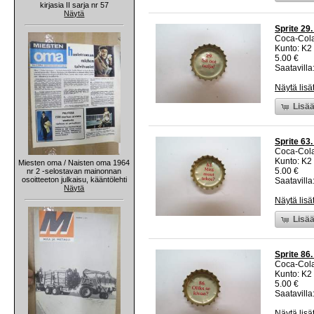
kirjasia II sarja nr 57
Näytä
Sprite 29.
Coca-Col
Kunto: K2 
5.00 €
Saatavilla:
Näytä lisä
Lisää
Sprite 63
Coca-Col
Kunto: K2 
Miesten oma / Naisten oma 1964
5.00 €
nr 2 -selostavan mainonnan
osoitteeton julkaisu, kääntölehti
Saatavilla:
Näytä
Näytä lisä
Lisää
Sprite 86
Coca-Col
Kunto: K2 
5.00 €
Saatavilla:
Näytä lisä