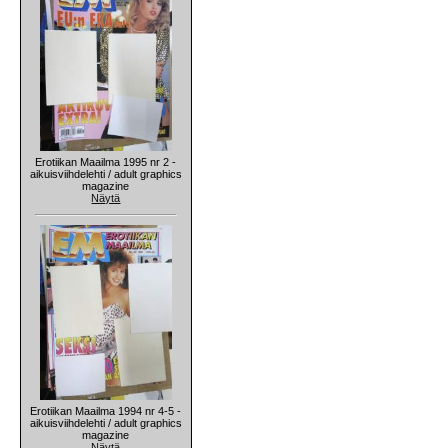
Erotiikan Maailma 1995 nr 2 -
aikuisviihdelehti / adult graphics
magazine
Näytä
Erotiikan Maailma 1994 nr 4-5 -
aikuisviihdelehti / adult graphics
magazine
Näytä