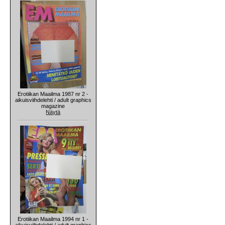
Erotiikan Maailma 1987 nr 2 -
aikuisviihdelehti / adult graphics
magazine
Näytä
Erotiikan Maailma 1994 nr 1 -
aikuisviihdelehti / adult graphics