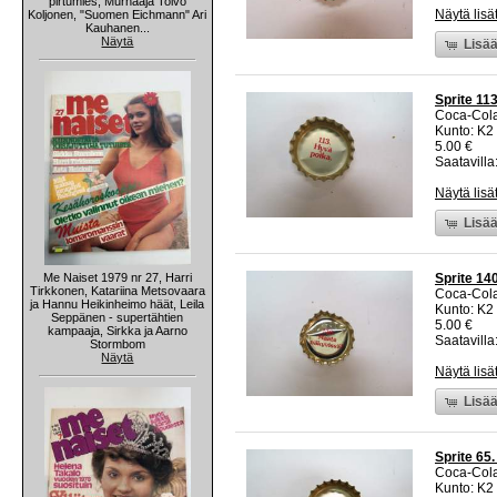
pirtumies, Murhaaja Toivo
Näytä lisä
Koljonen, "Suomen Eichmann" Ari
Kauhanen...
Näytä
Lisää
Sprite 11
Coca-Col
Kunto: K2 
5.00 €
Saatavilla:
Näytä lisä
Lisää
Me Naiset 1979 nr 27, Harri
Sprite 14
Tirkkonen, Katariina Metsovaara
Coca-Col
ja Hannu Heikinheimo häät, Leila
Kunto: K2 
Seppänen - supertähtien
5.00 €
kampaaja, Sirkka ja Aarno
Saatavilla:
Stormbom
Näytä
Näytä lisä
Lisää
Sprite 65
Coca-Col
Kunto: K2 