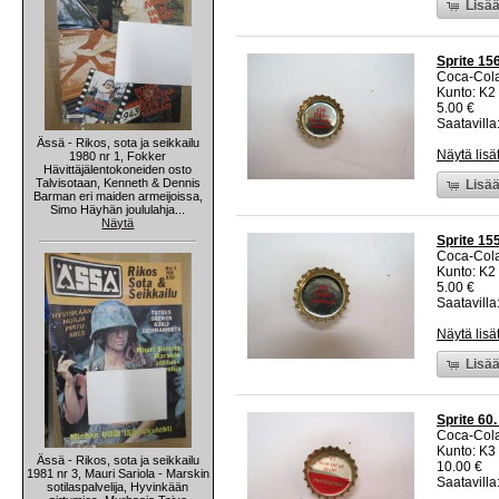
Lisää
Sprite 15
Coca-Col
Kunto: K2 
5.00 €
Saatavilla:
Ässä - Rikos, sota ja seikkailu
Näytä lisä
1980 nr 1, Fokker
Hävittäjälentokoneiden osto
Talvisotaan, Kenneth & Dennis
Lisää
Barman eri maiden armeijoissa,
Simo Häyhän joululahja...
Näytä
Sprite 15
Coca-Col
Kunto: K2 
5.00 €
Saatavilla:
Näytä lisä
Lisää
Sprite 60.
Coca-Col
Kunto: K3
Ässä - Rikos, sota ja seikkailu
10.00 €
1981 nr 3, Mauri Sariola - Marskin
Saatavilla:
sotilaspalvelija, Hyvinkään