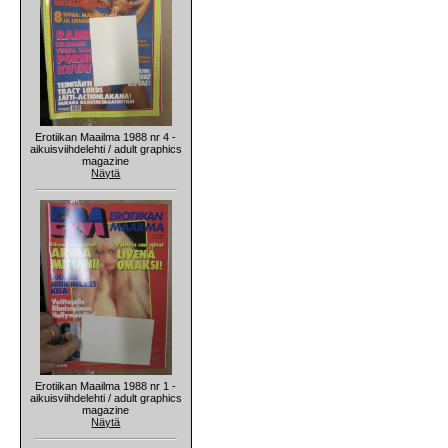
Erotiikan Maailma 1988 nr 4 -
aikuisviihdelehti / adult graphics
magazine
Näytä
Erotiikan Maailma 1988 nr 1 -
aikuisviihdelehti / adult graphics
magazine
Näytä