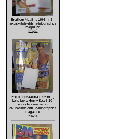
Erotiikan Maailma 1996 nr 3 -
aikuisviihdelehti / adult graphics
magazine
Näytä
Erotiikan Maailma 1996 nr 1,
kansikuva Henry Saari, 10-
vuotistuplanumero -
aikuisviihdelehti / adult graphics
magazine
Näytä