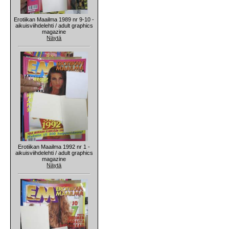
Erotiikan Maailma 1989 nr 9-10 -
aikuisviihdelehti / adult graphics
magazine
Näytä
Erotiikan Maailma 1992 nr 1 -
aikuisviihdelehti / adult graphics
magazine
Näytä