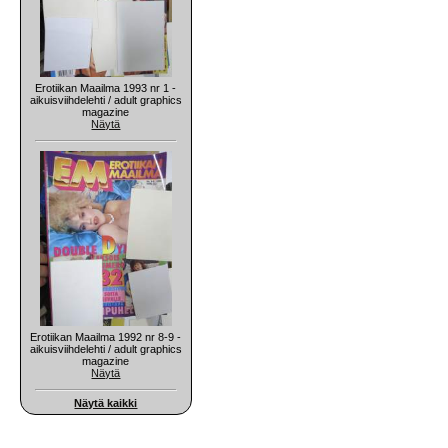
Erotiikan Maailma 1993 nr 1 -
aikuisviihdelehti / adult graphics
magazine
Näytä
Erotiikan Maailma 1992 nr 8-9 -
aikuisviihdelehti / adult graphics
magazine
Näytä
Näytä kaikki