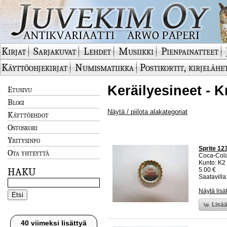
Kirjat
Sarjakuvat
Lehdet
Musiikki
Pienpainatteet
Käyttöohjekirjat
Numismatiikka
Postikortit, kirjelähe
Keräilyesineet - 
Etusivu
Blogi
Näytä / piilota alakategoriat
Käyttöehdot
Ostoskori
Yritysinfo
Sprite 12
Ota yhteyttä
Coca-Col
Kunto: K2 
HAKU
5.00 €
Saatavilla:
Näytä lisä
Lisää
40 viimeksi lisättyä