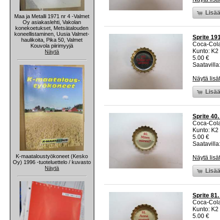
Lisää
Maa ja Metalli 1971 nr 4 -Valmet
Oy asiakaslehti, Vakolan
konekoetukset, Metsätalouden
koneellistaminen, Uusia Valmet-
Sprite 191
haulikoita, Pika 50, Valmet
Coca-Col
Kouvola piirimyyjä
Kunto: K2 
Näytä
5.00 €
Saatavilla:
Näytä lisä
Lisää
Sprite 40
Coca-Col
Kunto: K2 
5.00 €
Saatavilla:
K-maataloustyökoneet (Kesko
Näytä lisä
Oy) 1996 -tuoteluettelo / kuvasto
Näytä
Lisää
Sprite 81
Coca-Col
Kunto: K2 
5.00 €