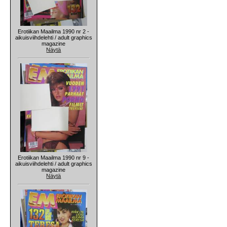
Erotiikan Maailma 1990 nr 2 -
aikuisviihdelehti / adult graphics
magazine
Näytä
Erotiikan Maailma 1990 nr 9 -
aikuisviihdelehti / adult graphics
magazine
Näytä