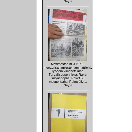
Näytä
Mottimestari nr 3 1971 -
moottorisahamiesten ammattilehti,
Työpenkkimenetelmää,
Turvallisuusohhjeita, Raket
suojasaapas, Raket 50
moottorisaha, Raket öljyt...
Näytä