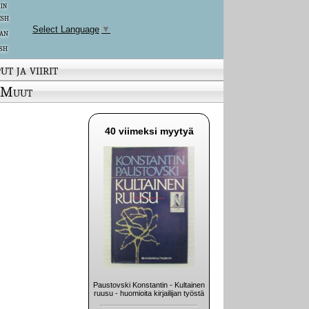
 in
ish
Select Language
▼
an
sh
ut ja viirit
Muut
40 viimeksi myytyä
Paustovski Konstantin - Kultainen
ruusu - huomioita kirjailijan työstä