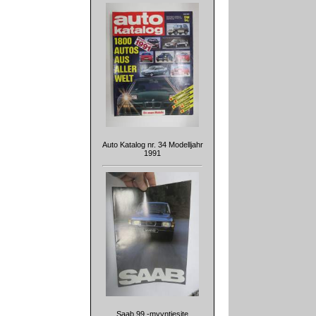
Auto Katalog nr. 34 Modelljahr
1991
Saab 99 -myyntiesite