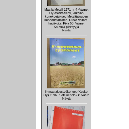
Maa ja Metalli 1971 nr 4 -Valmet
Oy asiakaslehti, Vakolan
konekoetukset, Metsätalouden
koneellistaminen, Uusia Valmet-
haulikoita, Pika 50, Valmet
Kouvola piirimyyjä
Näytä
K-maataloustyökoneet (Kesko
Oy) 1996 -tuoteluettelo / kuvasto
Näytä