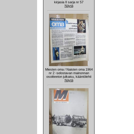
kirjasia II sarja nr 57
Näytä
Miesten oma / Naisten oma 1964
nr 2 -selostavan mainonnan
osoitteeton julkaisu, kääntölehti
Näytä