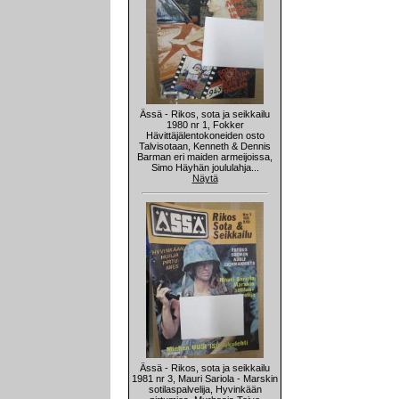
Ässä - Rikos, sota ja seikkailu
1980 nr 1, Fokker
Hävittäjälentokoneiden osto
Talvisotaan, Kenneth & Dennis
Barman eri maiden armeijoissa,
Simo Häyhän joululahja...
Näytä
Ässä - Rikos, sota ja seikkailu
1981 nr 3, Mauri Sariola - Marskin
sotilaspalvelija, Hyvinkään