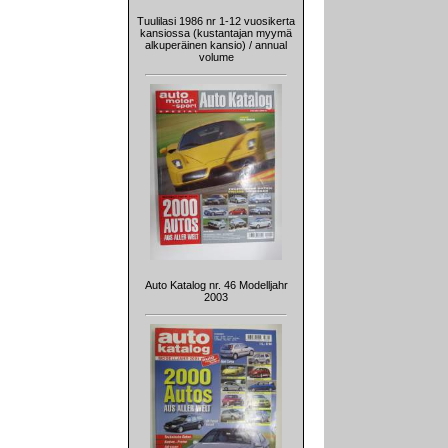
Tuulilasi 1986 nr 1-12 vuosikerta
kansiossa (kustantajan myymä
alkuperäinen kansio) / annual
volume
Auto Katalog nr. 46 Modelljahr
2003