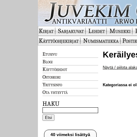
Kirjat
Sarjakuvat
Lehdet
Musiikki
Käyttöohjekirjat
Numismatiikka
Postik
Keräilye
Etusivu
Blogi
Näytä / piilota alak
Käyttöehdot
Ostoskori
Yritysinfo
Kategoriassa ei ole
Ota yhteyttä
HAKU
40 viimeksi lisättyä