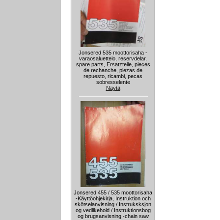
Jonsered 535 moottorisaha -
varaosaluettelo, reservdelar,
spare parts, Ersatzteile, pieces
de rechanche, piezas de
repuesto, ricambi, pecas
sobresselente
Näytä
Jonsered 455 / 535 moottorisaha
-Käyttöohjekirja, Instruktion och
skötselanvisning / Instruksksjon
og vedlikehold / Instruktionsbog
og brugsanvisning -chain saw