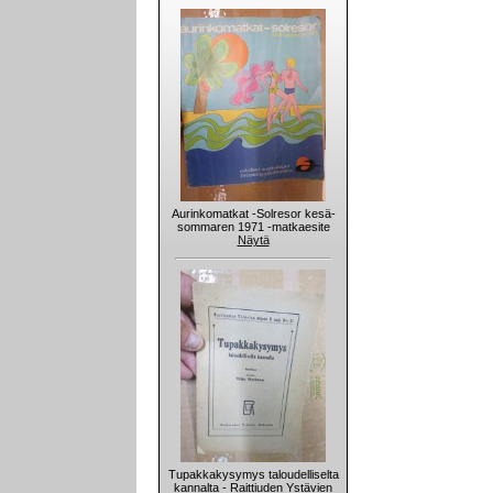
Aurinkomatkat -Solresor kesä-
sommaren 1971 -matkaesite
Näytä
Tupakkakysymys taloudelliselta
kannalta - Raittiuden Ystävien