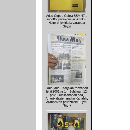
Atlas Copco Cobra BBM 47 L
moottoriporakone ja -kanki -
Hoito-ohjekirja ja varaosat
Näytä
Oma Mua - Karjalan rahvahan
lehti 2001 nr 14, Sulakuun 12.
päivü; Kielizakonan osa,
Amerikalazien matku Karjalah,
Äijänpäivän pruazniekku, ym.
Näytä