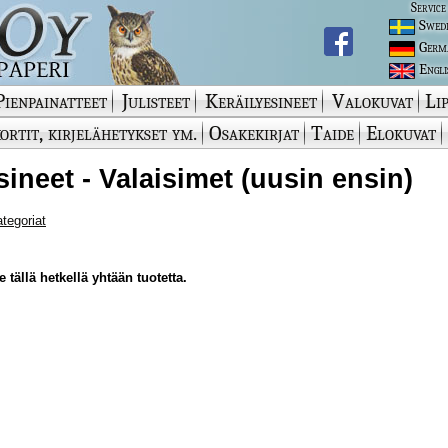
Service
Swed
Germ
Engli
Pienpainatteet
Julisteet
Keräilyesineet
Valokuvat
Lip
ortit, kirjelähetykset ym.
Osakekirjat
Taide
Elokuvat
sineet - Valaisimet (uusin ensin)
ategoriat
 tällä hetkellä yhtään tuotetta.