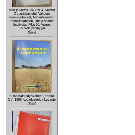
Maa ja Metalli 1971 nr 4 -Valmet
Oy asiakaslehti, Vakolan
konekoetukset, Metsätalouden
koneellistaminen, Uusia Valmet-
haulikoita, Pika 50, Valmet
Kouvola piirimyyjä
Näytä
K-maataloustyökoneet (Kesko
Oy) 1996 -tuoteluettelo / kuvasto
Näytä