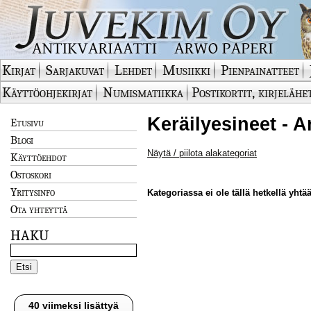
Kirjat
Sarjakuvat
Lehdet
Musiikki
Pienpainatteet
Käyttöohjekirjat
Numismatiikka
Postikortit, kirjelähe
Keräilyesineet - A
Etusivu
Blogi
Näytä / piilota alakategoriat
Käyttöehdot
Ostoskori
Yritysinfo
Kategoriassa ei ole tällä hetkellä yhtää
Ota yhteyttä
HAKU
40 viimeksi lisättyä