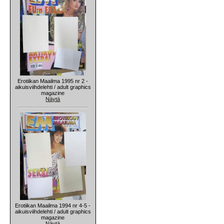
Erotiikan Maailma 1995 nr 2 -
aikuisviihdelehti / adult graphics
magazine
Näytä
Erotiikan Maailma 1994 nr 4-5 -
aikuisviihdelehti / adult graphics
magazine
Näytä