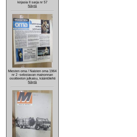
kirjasia II sarja nr 57
Näytä
Miesten oma / Naisten oma 1964
nr 2 -selostavan mainonnan
osoitteeton julkaisu, kääntölehti
Näytä