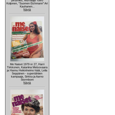
pirtumies, Murhaaja Toivo
Koljonen, "Suomen Eichmann" Ari
Kauhanen...
Näytä
Me Naiset 1979 nr 27, Harri
Tirkkonen, Katariina Metsovaara
ja Hannu Heikinheimo häät, Leila
Seppänen - supertähtien
kampaaja, Sirkka ja Aarno
Stormbom
Näytä