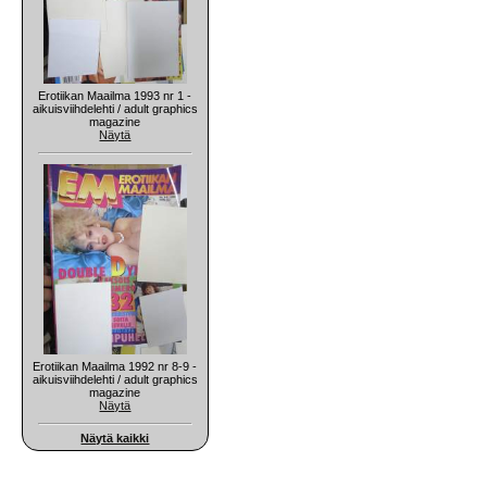
Erotiikan Maailma 1993 nr 1 -
aikuisviihdelehti / adult graphics
magazine
Näytä
Erotiikan Maailma 1992 nr 8-9 -
aikuisviihdelehti / adult graphics
magazine
Näytä
Näytä kaikki