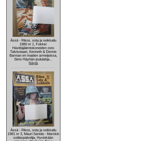
Ässä - Rikos, sota ja seikkailu
1980 nr 1, Fokker
Hävittäjälentokoneiden osto
Talvisotaan, Kenneth & Dennis
Barman eri maiden armeijoissa,
Simo Häyhän joululahja...
Näytä
Ässä - Rikos, sota ja seikkailu
1981 nr 3, Mauri Sariola - Marskin
sotilaspalvelija, Hyvinkään