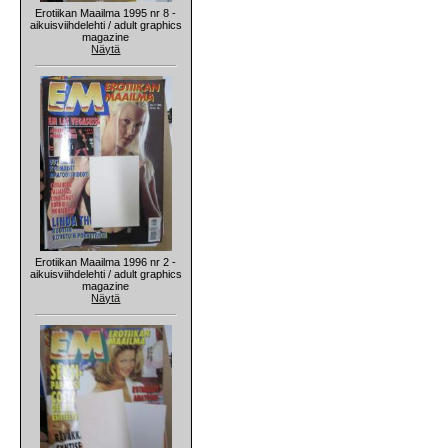
Erotiikan Maailma 1995 nr 8 -
aikuisviihdelehti / adult graphics
magazine
Näytä
Erotiikan Maailma 1996 nr 2 -
aikuisviihdelehti / adult graphics
magazine
Näytä