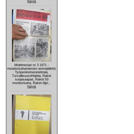
Näytä
Mottimestari nr 3 1971 -
moottorisahamiesten ammattilehti,
Työpenkkimenetelmää,
Turvallisuusohhjeita, Raket
suojasaapas, Raket 50
moottorisaha, Raket öljyt...
Näytä