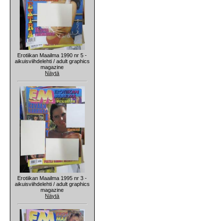
Erotiikan Maailma 1990 nr 5 -
aikuisviihdelehti / adult graphics
magazine
Näytä
Erotiikan Maailma 1995 nr 3 -
aikuisviihdelehti / adult graphics
magazine
Näytä