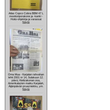
Atlas Copco Cobra BBM 47 L
moottoriporakone ja -kanki -
Hoito-ohjekirja ja varaosat
Näytä
Oma Mua - Karjalan rahvahan
lehti 2001 nr 14, Sulakuun 12.
päivü; Kielizakonan osa,
Amerikalazien matku Karjalah,
Äijänpäivän pruazniekku, ym.
Näytä