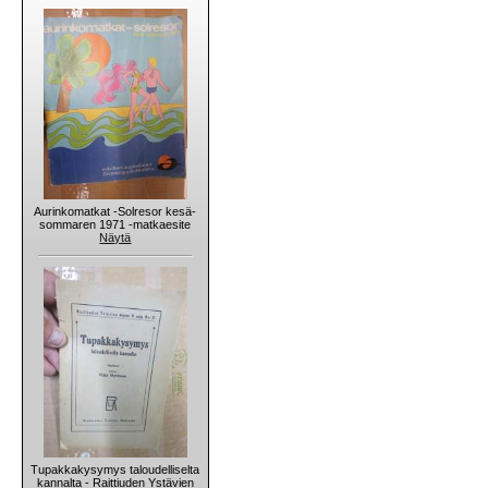
Aurinkomatkat -Solresor kesä-
sommaren 1971 -matkaesite
Näytä
Tupakkakysymys taloudelliselta
kannalta - Raittiuden Ystävien