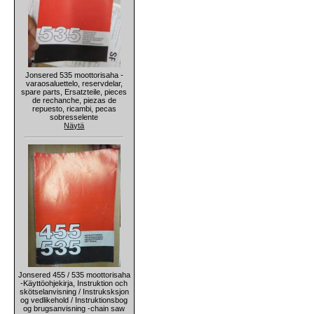
Jonsered 535 moottorisaha -
varaosaluettelo, reservdelar,
spare parts, Ersatzteile, pieces
de rechanche, piezas de
repuesto, ricambi, pecas
sobresselente
Näytä
Jonsered 455 / 535 moottorisaha
-Käyttöohjekirja, Instruktion och
skötselanvisning / Instruksksjon
og vedlikehold / Instruktionsbog
og brugsanvisning -chain saw