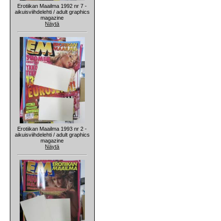
Erotiikan Maailma 1992 nr 7 -
aikuisviihdelehti / adult graphics
magazine
Näytä
Erotiikan Maailma 1993 nr 2 -
aikuisviihdelehti / adult graphics
magazine
Näytä