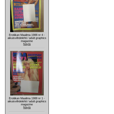
Erotiikan Maailma 1988 nr 4 -
aikuisviihdelehti / adult graphics
magazine
Näytä
Erotiikan Maailma 1988 nr 1 -
aikuisviihdelehti / adult graphics
magazine
Näytä