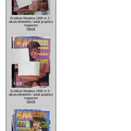
Erotiikan Maailma 1990 nr 2 -
aikuisviihdelehti / adult graphics
magazine
Näytä
Erotiikan Maailma 1990 nr 9 -
aikuisviihdelehti / adult graphics
magazine
Näytä