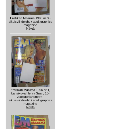
Erotiikan Maailma 1996 nr 3 -
aikuisviihdelehti / adult graphics
magazine
Näytä
Erotiikan Maailma 1996 nr 1,
kansikuva Henry Saari, 10-
vuotistuplanumero -
aikuisviihdelehti / adult graphics
magazine
Näytä