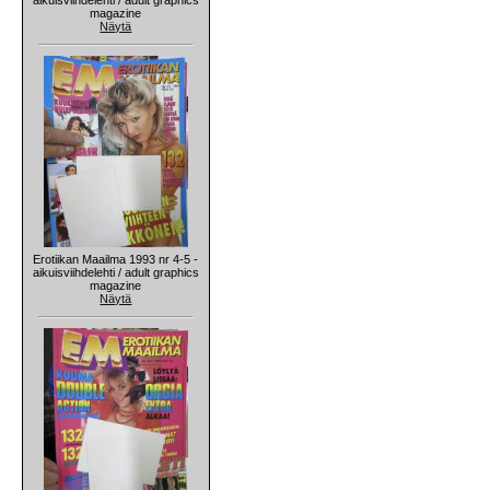
magazine
Näytä
Erotiikan Maailma 1993 nr 4-5 -
aikuisviihdelehti / adult graphics
magazine
Näytä