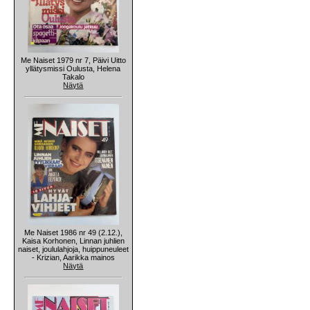
Me Naiset 1979 nr 7, Päivi Uitto
yllätysmissi Oulusta, Helena
Takalo
Näytä
Me Naiset 1986 nr 49 (2.12.),
Kaisa Korhonen, Linnan juhlien
naiset, joululahjoja, huippuneuleet
- Krizian, Aarikka mainos
Näytä