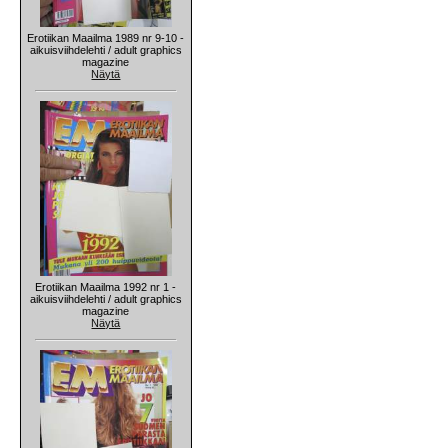
Erotiikan Maailma 1989 nr 9-10 -
aikuisviihdelehti / adult graphics
magazine
Näytä
Erotiikan Maailma 1992 nr 1 -
aikuisviihdelehti / adult graphics
magazine
Näytä