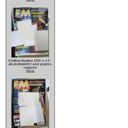
Erotiikan Maailma 1995 nr 4-5 -
aikuisviihdelehti / adult graphics
magazine
Näytä