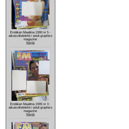
Erotiikan Maailma 1990 nr 5 -
aikuisviihdelehti / adult graphics
magazine
Näytä
Erotiikan Maailma 1995 nr 3 -
aikuisviihdelehti / adult graphics
magazine
Näytä