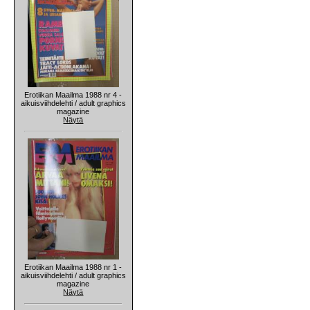
Erotiikan Maailma 1988 nr 4 -
aikuisviihdelehti / adult graphics
magazine
Näytä
Erotiikan Maailma 1988 nr 1 -
aikuisviihdelehti / adult graphics
magazine
Näytä