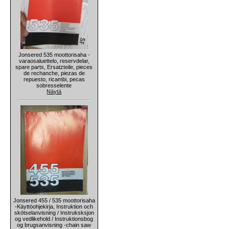
Jonsered 535 moottorisaha -
varaosaluettelo, reservdelar,
spare parts, Ersatzteile, pieces
de rechanche, piezas de
repuesto, ricambi, pecas
sobresselente
Näytä
Jonsered 455 / 535 moottorisaha
-Käyttöohjekirja, Instruktion och
skötselanvisning / Instruksksjon
og vedlikehold / Instruktionsbog
og brugsanvisning -chain saw