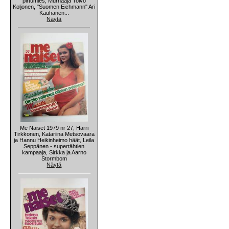
pirtumies, Murhaaja Toivo
Koljonen, "Suomen Eichmann" Ari
Kauhanen...
Näytä
Me Naiset 1979 nr 27, Harri
Tirkkonen, Katariina Metsovaara
ja Hannu Heikinheimo häät, Leila
Seppänen - supertähtien
kampaaja, Sirkka ja Aarno
Stormbom
Näytä