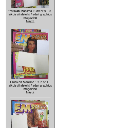
Erotiikan Maailma 1989 nr 9-10 -
aikuisviihdelehti / adult graphics
magazine
Näytä
Erotiikan Maailma 1992 nr 1 -
aikuisviihdelehti / adult graphics
magazine
Näytä