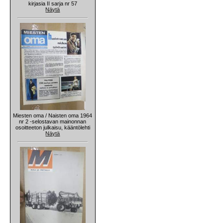
kirjasia II sarja nr 57
Näytä
Miesten oma / Naisten oma 1964
nr 2 -selostavan mainonnan
osoitteeton julkaisu, kääntölehti
Näytä