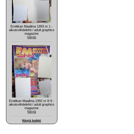
Erotiikan Maailma 1993 nr 1 -
aikuisviihdelehti / adult graphics
magazine
Näytä
Erotiikan Maailma 1992 nr 8-9 -
aikuisviihdelehti / adult graphics
magazine
Näytä
Näytä kaikki