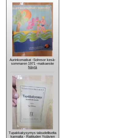
Aurinkomatkat -Solresor kesä-
sommaren 1971 -matkaesite
Näytä
Tupakkakysymys taloudelliselta
kannalta - Raittiuden Ystävien