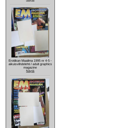
Erotiikan Maailma 1995 nr 4-5 -
aikuisviihdelehti / adult graphics
magazine
Näytä