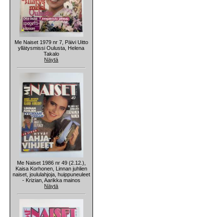
Me Naiset 1979 nr 7, Päivi Uitto
yllätysmissi Oulusta, Helena
Takalo
Näytä
Me Naiset 1986 nr 49 (2.12.),
Kaisa Korhonen, Linnan juhlien
naiset, joululahjoja, huippuneuleet
- Krizian, Aarikka mainos
Näytä