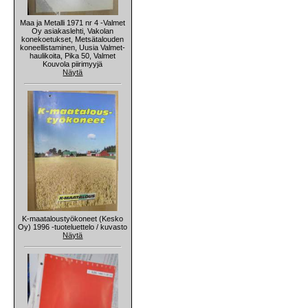
Maa ja Metalli 1971 nr 4 -Valmet
Oy asiakaslehti, Vakolan
konekoetukset, Metsätalouden
koneellistaminen, Uusia Valmet-
haulikoita, Pika 50, Valmet
Kouvola piirimyyjä
Näytä
K-maataloustyökoneet (Kesko
Oy) 1996 -tuoteluettelo / kuvasto
Näytä