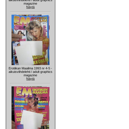
magazine
Näytä
Erotiikan Maailma 1993 nr 4-5 -
aikuisviihdelehti / adult graphics
magazine
Näytä