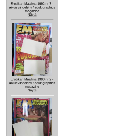
Erotiikan Maailma 1992 nr 7 -
aikuisviihdelehti / adult graphics
magazine
Näytä
Erotiikan Maailma 1993 nr 2 -
aikuisviihdelehti / adult graphics
magazine
Näytä