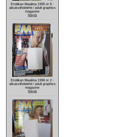
Erotiikan Maailma 1995 nr 8 -
aikuisviihdelehti / adult graphics
magazine
Näytä
Erotiikan Maailma 1996 nr 2 -
aikuisviihdelehti / adult graphics
magazine
Näytä