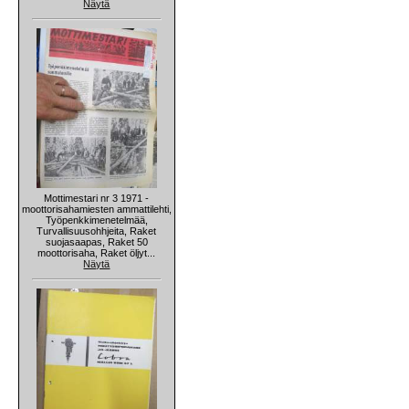
Näytä
Mottimestari nr 3 1971 -
moottorisahamiesten ammattilehti,
Työpenkkimenetelmää,
Turvallisuusohhjeita, Raket
suojasaapas, Raket 50
moottorisaha, Raket öljyt...
Näytä