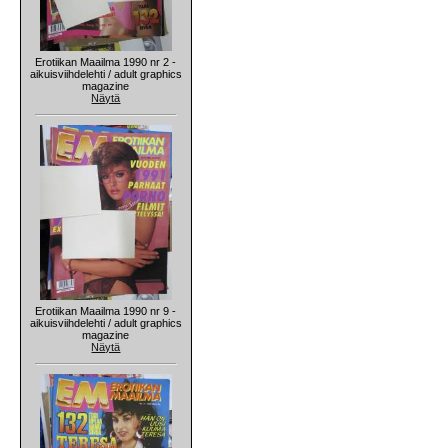
Erotiikan Maailma 1990 nr 2 -
aikuisviihdelehti / adult graphics
magazine
Näytä
Erotiikan Maailma 1990 nr 9 -
aikuisviihdelehti / adult graphics
magazine
Näytä