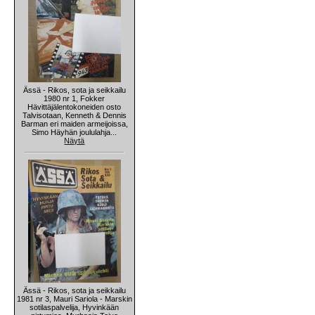
Ässä - Rikos, sota ja seikkailu
1980 nr 1, Fokker
Hävittäjälentokoneiden osto
Talvisotaan, Kenneth & Dennis
Barman eri maiden armeijoissa,
Simo Häyhän joululahja...
Näytä
Ässä - Rikos, sota ja seikkailu
1981 nr 3, Mauri Sariola - Marskin
sotilaspalvelija, Hyvinkään