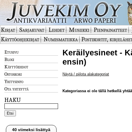
Kirjat
Sarjakuvat
Lehdet
Musiikki
Pienpainatteet
Käyttöohjekirjat
Numismatiikka
Postikortit, kirjelähe
Keräilyesineet - K
Etusivu
Blogi
ensin)
Käyttöehdot
Ostoskori
Näytä / piilota alakategoriat
Yritysinfo
Ota yhteyttä
Kategoriassa ei ole tällä hetkellä yhtää
HAKU
40 viimeksi lisättyä