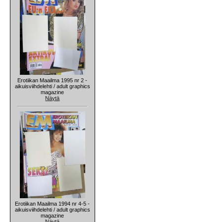
Erotiikan Maailma 1995 nr 2 -
aikuisviihdelehti / adult graphics
magazine
Näytä
Erotiikan Maailma 1994 nr 4-5 -
aikuisviihdelehti / adult graphics
magazine
Näytä