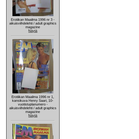
Erotiikan Maailma 1996 nr 3 -
aikuisviihdelehti / adult graphics
magazine
Näytä
Erotiikan Maailma 1996 nr 1,
kansikuva Henry Saari, 10-
vuotistuplanumero -
aikuisviihdelehti / adult graphics
magazine
Näytä