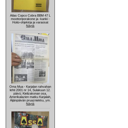
Atlas Copco Cobra BBM 47 L
moottoriporakone ja -kanki -
Hoito-ohjekirja ja varaosat
Näytä
Oma Mua - Karjalan rahvahan
lehti 2001 nr 14, Sulakuun 12.
päivü; Kielizakonan osa,
Amerikalazien matku Karjalah,
Äijänpäivän pruazniekku, ym.
Näytä