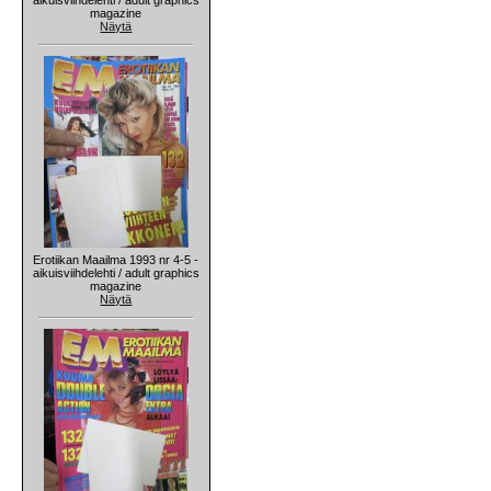
magazine
Näytä
Erotiikan Maailma 1993 nr 4-5 -
aikuisviihdelehti / adult graphics
magazine
Näytä