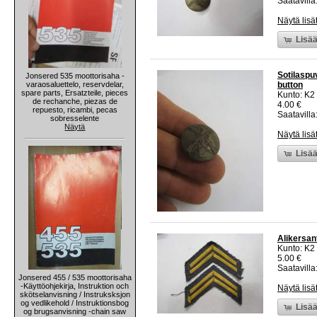
Saatavilla:
Näytä lisä
Lisää
Sotilaspu
Jonsered 535 moottorisaha -
varaosaluettelo, reservdelar,
button
spare parts, Ersatzteile, pieces
Kunto: K2 
de rechanche, piezas de
4.00 €
repuesto, ricambi, pecas
Saatavilla:
sobresselente
Näytä
Näytä lisä
Lisää
Alikersant
Kunto: K2 
5.00 €
Saatavilla:
Jonsered 455 / 535 moottorisaha
-Käyttöohjekirja, Instruktion och
Näytä lisä
skötselanvisning / Instruksksjon
og vedlikehold / Instruktionsbog
Lisää
og brugsanvisning -chain saw