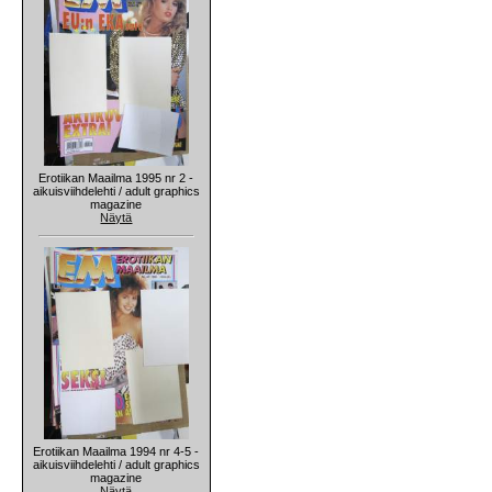
Erotiikan Maailma 1995 nr 2 -
aikuisviihdelehti / adult graphics
magazine
Näytä
Erotiikan Maailma 1994 nr 4-5 -
aikuisviihdelehti / adult graphics
magazine
Näytä