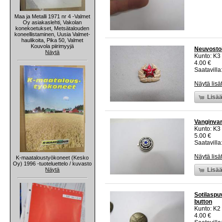
Maa ja Metalli 1971 nr 4 -Valmet
Oy asiakaslehti, Vakolan
konekoetukset, Metsätalouden
koneellistaminen, Uusia Valmet-
haulikoita, Pika 50, Valmet
Kouvola piirimyyjä
Neuvostoli
Näytä
Kunto: K3
4.00 €
Saatavilla:
Näytä lisä
Lisää
Vanginvar
Kunto: K3
5.00 €
Saatavilla:
Näytä lisä
K-maataloustyökoneet (Kesko
Oy) 1996 -tuoteluettelo / kuvasto
Näytä
Lisää
Sotilaspu
button
Kunto: K2 
4.00 €