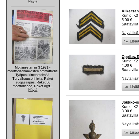
Näytä
Alikersant
Kunto: K3
5.00 €
Saatavilla:
Näytä lisä
Lisää
Oppilas, R
Kunto: K2 
4.00 €
Mottimestari nr 3 1971 -
Saatavilla:
moottorisahamiesten ammattilehti,
Työpenkkimenetelmää,
Näytä lisä
Turvallisuusohhjeita, Raket
suojasaapas, Raket 50
moottorisaha, Raket öljyt...
Lisää
Näytä
Joukko-os
Kunto: K2 
3.00 €
Saatavilla:
Näytä lisä
Lisää