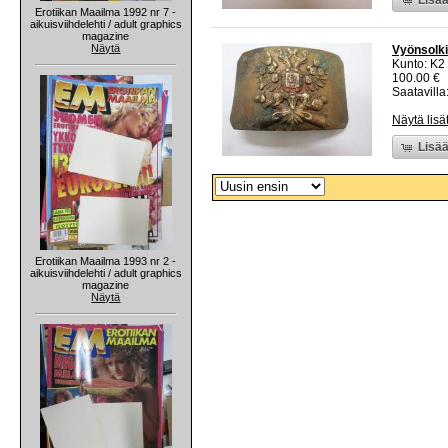
Erotiikan Maailma 1992 nr 7 -
aikuisviihdelehti / adult graphics
magazine
Näytä
Vyönsolki 
Kunto: K2 
100.00 €
Saatavilla:
Näytä lisä
Lisää
Erotiikan Maailma 1993 nr 2 -
aikuisviihdelehti / adult graphics
magazine
Näytä