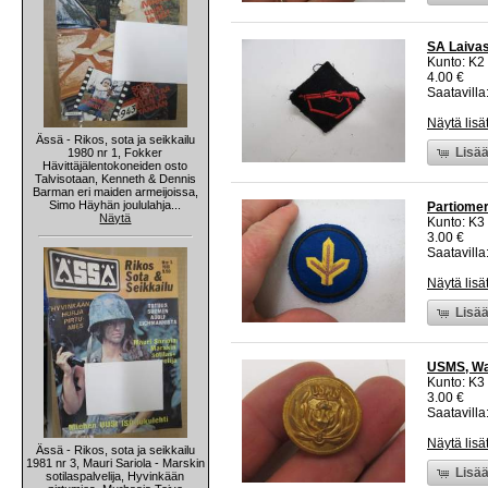
SA Laiva
Kunto: K2 
4.00 €
Saatavilla:
Näytä lisä
Ässä - Rikos, sota ja seikkailu
Lisää
1980 nr 1, Fokker
Hävittäjälentokoneiden osto
Talvisotaan, Kenneth & Dennis
Barman eri maiden armeijoissa,
Simo Häyhän joululahja...
Partiomer
Näytä
Kunto: K3
3.00 €
Saatavilla:
Näytä lisä
Lisää
USMS, Wat
Kunto: K3
3.00 €
Saatavilla:
Näytä lisä
Ässä - Rikos, sota ja seikkailu
1981 nr 3, Mauri Sariola - Marskin
Lisää
sotilaspalvelija, Hyvinkään