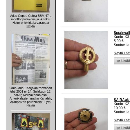
Atlas Copco Cobra BBM 47 L
moottoriporakone ja -kanki -
Hoito-ohjekirja ja varaosat
Näytä
Sotainvali
Kunto: K3
5.00 €
Saatavilla:
Näytä lisä
Lisää
Oma Mua - Karjalan rahvahan
lehti 2001 nr 14, Sulakuun 12.
päivü; Kielizakonan osa,
Amerikalazien matku Karjalah,
SA RAuk -
Äijänpäivän pruazniekku, ym.
Kunto: K2 
Näytä
10.00 €
Saatavilla:
Näytä lisä
Lisää