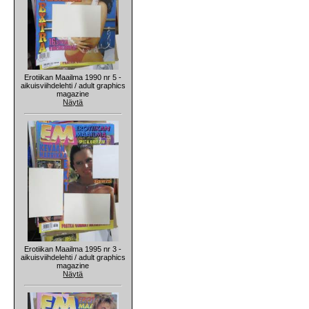
Erotiikan Maailma 1990 nr 5 -
aikuisviihdelehti / adult graphics
magazine
Näytä
Erotiikan Maailma 1995 nr 3 -
aikuisviihdelehti / adult graphics
magazine
Näytä