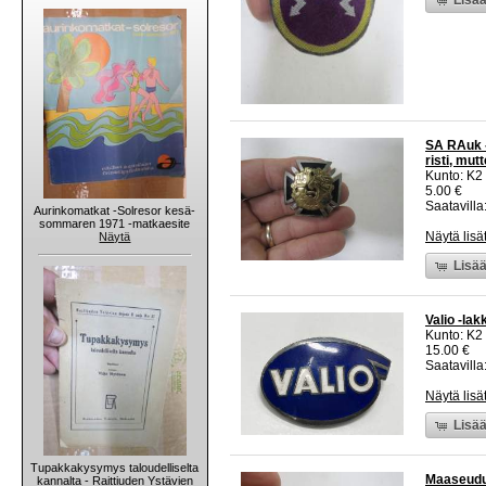
SA RAuk -
risti, mut
Kunto: K2 
5.00 €
Saatavilla:
Aurinkomatkat -Solresor kesä-
sommaren 1971 -matkaesite
Näytä lisä
Näytä
Lisää
Valio -lak
Kunto: K2 
15.00 €
Saatavilla:
Näytä lisä
Lisää
Tupakkakysymys taloudelliselta
Maaseudun
kannalta - Raittiuden Ystävien