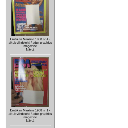
Erotiikan Maailma 1988 nr 4 -
aikuisviihdelehti / adult graphics
magazine
Näytä
Erotiikan Maailma 1988 nr 1 -
aikuisviihdelehti / adult graphics
magazine
Näytä