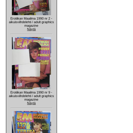
Erotiikan Maailma 1990 nr 2 -
aikuisviihdelehti / adult graphics
magazine
Näytä
Erotiikan Maailma 1990 nr 9 -
aikuisviihdelehti / adult graphics
magazine
Näytä