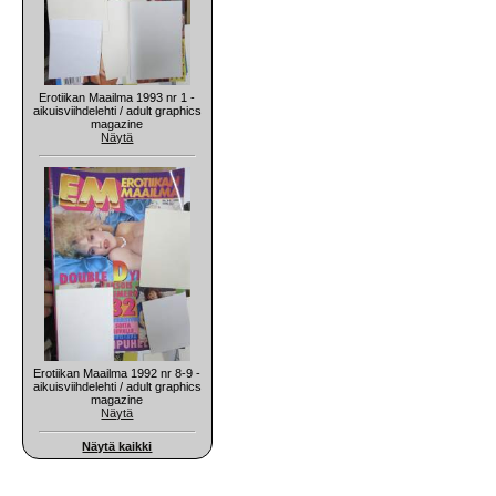
Erotiikan Maailma 1993 nr 1 -
aikuisviihdelehti / adult graphics
magazine
Näytä
Erotiikan Maailma 1992 nr 8-9 -
aikuisviihdelehti / adult graphics
magazine
Näytä
Näytä kaikki