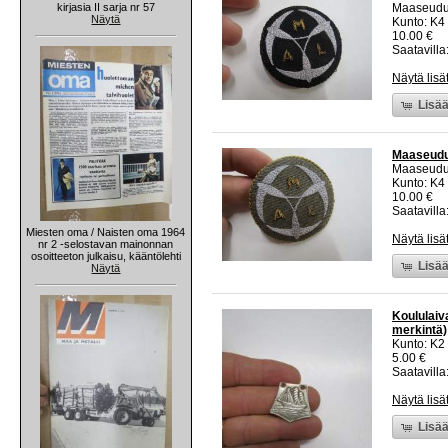
kirjasia II sarja nr 57
Maaseudun
Näytä
Kunto: K4
10.00 €
Saatavilla:
Näytä lisä
Lisää
Maaseudun
Maaseudun
Kunto: K4
10.00 €
Saatavilla:
Miesten oma / Naisten oma 1964
Näytä lisä
nr 2 -selostavan mainonnan
osoitteeton julkaisu, kääntölehti
Lisää
Näytä
Koululaiv
merkintä)
Kunto: K2 
5.00 €
Saatavilla:
Näytä lisä
Lisää