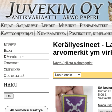
Kirjat
Sarjakuvat
Lehdet
Musiikki
Pienpainatteet
Käyttöohjekirjat
Numismatiikka
Postikortit, kirjelähe
Keräilyesineet - L
Etusivu
Blogi
arvomerkit ym vir
Käyttöehdot
Ostoskori
Näytä / piilota alakategoriat
Yritysinfo
Ota yhteyttä
HAKU
SA-koulut
Kunto: K3
5.00 €
Saatavilla:
Näytä lisä
40 viimeksi lisättyä
Lisää