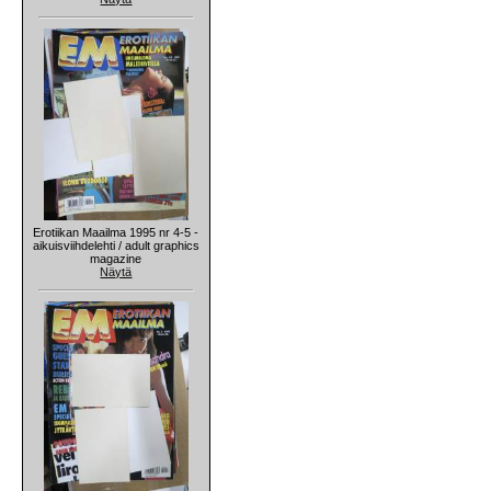
Erotiikan Maailma 1995 nr 4-5 -
aikuisviihdelehti / adult graphics
magazine
Näytä