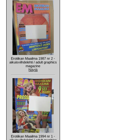
Erotiikan Maailma 1987 nr 2 -
aikuisviihdelehti / adult graphics
magazine
Näytä
Erotiikan Maailma 1994 nr 1 -
aikuisviihdelehti / adult graphics