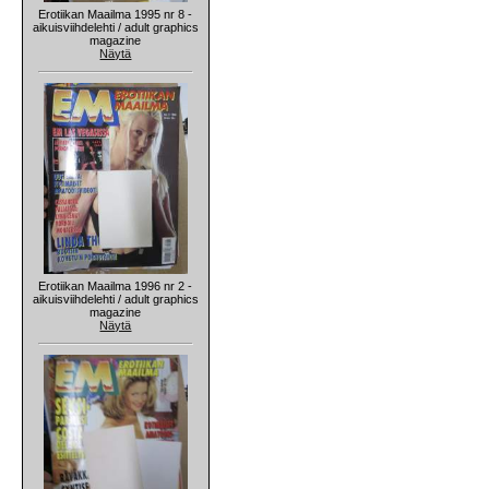
Erotiikan Maailma 1995 nr 8 -
aikuisviihdelehti / adult graphics
magazine
Näytä
Erotiikan Maailma 1996 nr 2 -
aikuisviihdelehti / adult graphics
magazine
Näytä