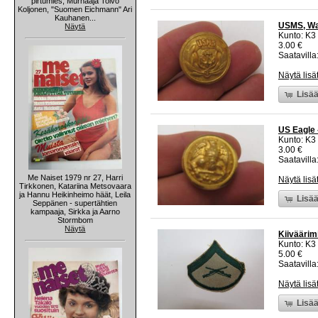
pirtumies, Murhaaja Toivo
Koljonen, "Suomen Eichmann" Ari
Kauhanen...
USMS, Wat
Näytä
Kunto: K3
3.00 €
Saatavilla:
Näytä lisä
Lisää
US Eagle 
Kunto: K3
3.00 €
Saatavilla:
Me Naiset 1979 nr 27, Harri
Näytä lisä
Tirkkonen, Katariina Metsovaara
ja Hannu Heikinheimo häät, Leila
Lisää
Seppänen - supertähtien
kampaaja, Sirkka ja Aarno
Stormbom
Näytä
Kiiväärim
Kunto: K3
5.00 €
Saatavilla:
Näytä lisä
Lisää