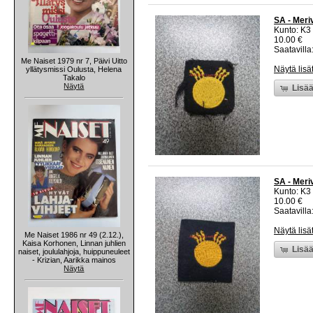
SA - Meri
Kunto: K3
10.00 €
Saatavilla:
Me Naiset 1979 nr 7, Päivi Uitto
Näytä lisä
yllätysmissi Oulusta, Helena
Takalo
Näytä
Lisää
SA - Meri
Kunto: K3
10.00 €
Saatavilla:
Näytä lisä
Me Naiset 1986 nr 49 (2.12.),
Kaisa Korhonen, Linnan juhlien
Lisää
naiset, joululahjoja, huippuneuleet
- Krizian, Aarikka mainos
Näytä