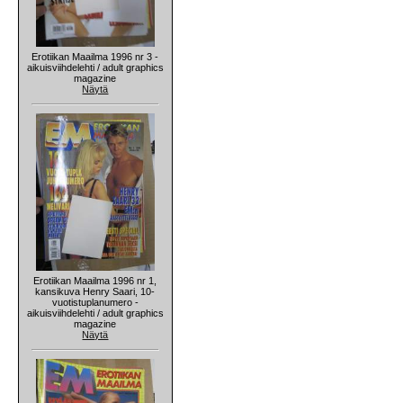
Erotiikan Maailma 1996 nr 3 -
aikuisviihdelehti / adult graphics
magazine
Näytä
Erotiikan Maailma 1996 nr 1,
kansikuva Henry Saari, 10-
vuotistuplanumero -
aikuisviihdelehti / adult graphics
magazine
Näytä