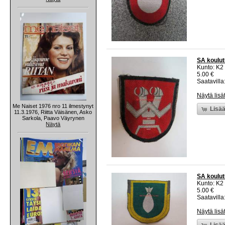
SA koulut
Kunto: K2 
5.00 €
Saatavilla:
Näytä lisä
Me Naiset 1976 nro 11 ilmestynyt
Lisää
11.3.1976, Riitta Väisänen, Asko
Sarkola, Paavo Väyrynen
Näytä
SA koulut
Kunto: K2 
5.00 €
Saatavilla:
Näytä lisä
Lisää