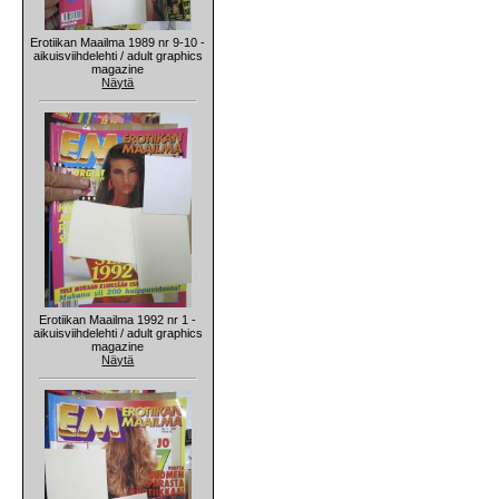
Erotiikan Maailma 1989 nr 9-10 -
aikuisviihdelehti / adult graphics
magazine
Näytä
Erotiikan Maailma 1992 nr 1 -
aikuisviihdelehti / adult graphics
magazine
Näytä