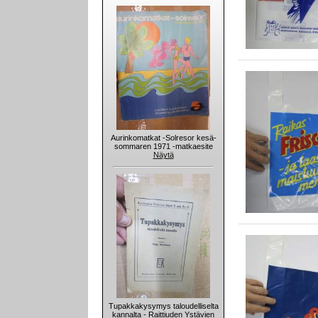
Aurinkomatkat -Solresor kesä-
sommaren 1971 -matkaesite
Näytä
Tupakkakysymys taloudelliselta
kannalta - Raittiuden Ystävien