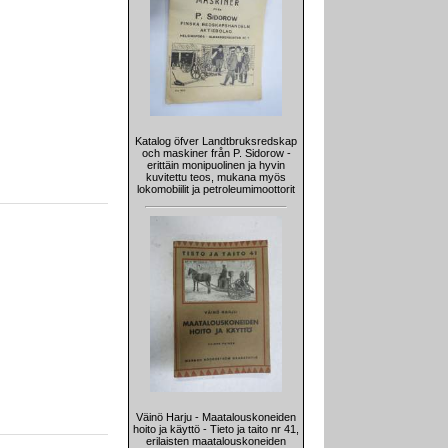
Katalog öfver Landtbruksredskap
och maskiner från P. Sidorow -
erittäin monipuolinen ja hyvin
kuvitettu teos, mukana myös
lokomobiilit ja petroleumimoottorit
Väinö Harju - Maatalouskoneiden
hoito ja käyttö - Tieto ja taito nr 41,
erilaisten maatalouskoneiden