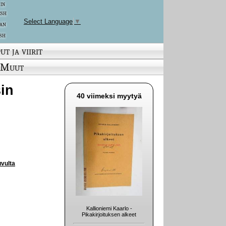
 in
ish
Select Language
▼
an
sh
ut ja viirit
Muut
sin
40 viimeksi myytyä
uvulta
Kallioniemi Kaarlo -
Pikakirjoituksen alkeet