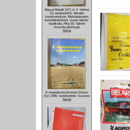
Maa ja Metalli 1971 nr 4 -Valmet
Oy asiakaslehti, Vakolan
konekoetukset, Metsätalouden
koneellistaminen, Uusia Valmet-
haulikoita, Pika 50, Valmet
Kouvola piirimyyjä
Näytä
K-maataloustyökoneet (Kesko
Oy) 1996 -tuoteluettelo / kuvasto
Näytä