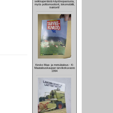
seikkaperäistä käytönopastusta,
myös polttomoottorit, lokomobiilit,
traktorit!
Kesko Maa- ja metsätalous - K-
Maatalouskaupan tarvikekuvasto
1994