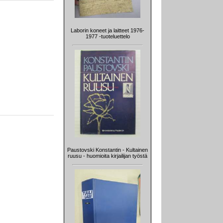
Laborin koneet ja laitteet 1976-
1977 -tuoteluettelo
Paustovski Konstantin - Kultainen
ruusu - huomioita kirjailijan työstä