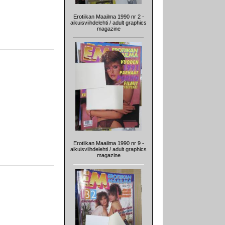
Erotiikan Maailma 1990 nr 2 -
aikuisviihdelehti / adult graphics
magazine
Erotiikan Maailma 1990 nr 9 -
aikuisviihdelehti / adult graphics
magazine