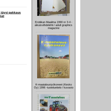
i täysi pakkaus
mat
Erotiikan Maailma 1990 nr 3-4 -
aikuisviihdelehti / adult graphics
magazine
K-maataloustyökoneet (Kesko
Oy) 1996 -tuoteluettelo / kuvasto