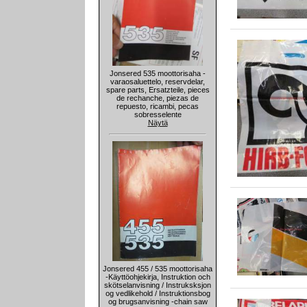
Jonsered 535 moottorisaha -
varaosaluettelo, reservdelar,
spare parts, Ersatzteile, pieces
de rechanche, piezas de
repuesto, ricambi, pecas
sobresselente
Näytä
Jonsered 455 / 535 moottorisaha
-Käyttöohjekirja, Instruktion och
skötselanvisning / Instruksksjon
og vedlikehold / Instruktionsbog
og brugsanvisning -chain saw