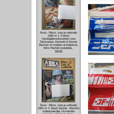
Ässä - Rikos, sota ja seikkailu
1980 nr 1, Fokker
Hävittäjälentokoneiden osto
Talvisotaan, Kenneth & Dennis
Barman eri maiden armeijoissa,
Simo Häyhän joululahja...
Näytä
Ässä - Rikos, sota ja seikkailu
1981 nr 3, Mauri Sariola - Marskin
sotilaspalvelija, Hyvinkään