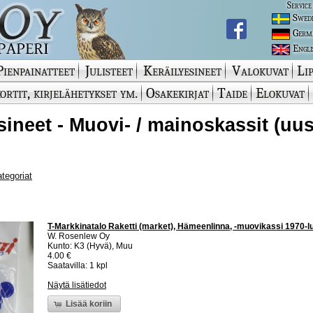
Service
Swed
Germ
Engli
Pienpainatteet
Julisteet
Keräilyesineet
Valokuvat
Lip
ortit, kirjelähetykset ym.
Osakekirjat
Taide
Elokuvat
sineet - Muovi- / mainoskassit (uu
ategoriat
T-Markkinatalo Raketti (market), Hämeenlinna, -muovikassi 1970-l
W. Rosenlew Oy
Kunto: K3 (Hyvä), Muu
4.00 €
Saatavilla: 1 kpl
Näytä lisätiedot
Lisää koriin