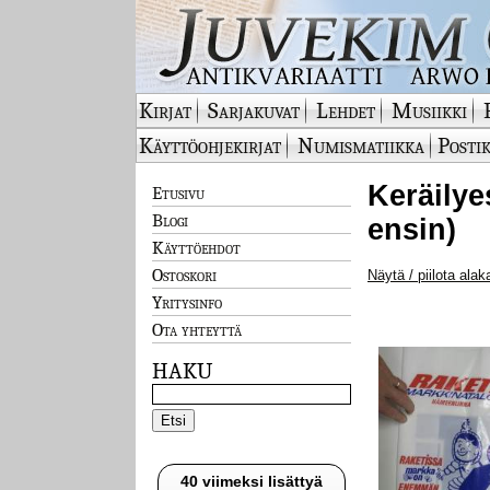
Kirjat
Sarjakuvat
Lehdet
Musiikki
Käyttöohjekirjat
Numismatiikka
Postik
Keräilye
Etusivu
Blogi
ensin)
Käyttöehdot
Ostoskori
Näytä / piilota alak
Yritysinfo
Ota yhteyttä
HAKU
40 viimeksi lisättyä