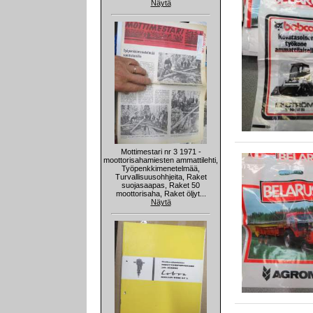
Näytä
Mottimestari nr 3 1971 -
moottorisahamiesten ammattilehti,
Työpenkkimenetelmää,
Turvallisuusohhjeita, Raket
suojasaapas, Raket 50
moottorisaha, Raket öljyt...
Näytä