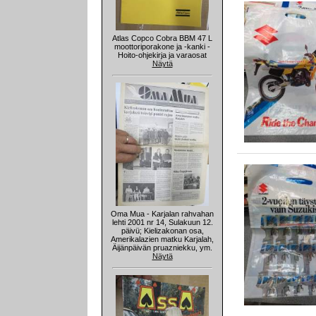
Atlas Copco Cobra BBM 47 L
moottoriporakone ja -kanki -
Hoito-ohjekirja ja varaosat
Näytä
Oma Mua - Karjalan rahvahan
lehti 2001 nr 14, Sulakuun 12.
päivü; Kielizakonan osa,
Amerikalazien matku Karjalah,
Äijänpäivän pruazniekku, ym.
Näytä