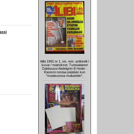
assi
Alibi 1992 nr 1, sis. mm. artikkelit /
kuvat / mainokset; Tunisialainen
Dabboussi Abdelgrim B Hedin -
Rasismi nostaa päätään kun
"mutakuonoa muilutettiin",