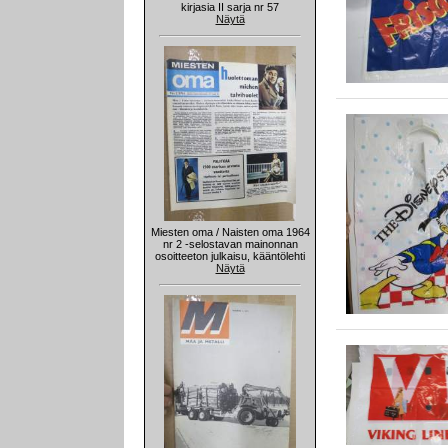
kirjasia II sarja nr 57
Näytä
Miesten oma / Naisten oma 1964
nr 2 -selostavan mainonnan
osoitteeton julkaisu, kääntölehti
Näytä