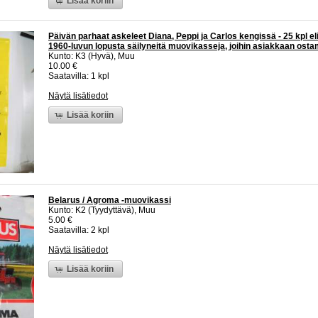
Lisää koriin
Päivän parhaat askeleet Diana, Peppi ja Carlos kengissä - 25 kpl el
1960-luvun lopusta säilyneitä muovikasseja, joihin asiakkaan osta
Kunto: K3 (Hyvä), Muu
10.00 €
Saatavilla: 1 kpl
Näytä lisätiedot
Lisää koriin
Belarus / Agroma -muovikassi
Kunto: K2 (Tyydyttävä), Muu
5.00 €
Saatavilla: 2 kpl
Näytä lisätiedot
Lisää koriin