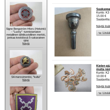
Suukappal
Kunto: K3
15.00 €
Saatavilla:
Näytä lisä
Signe Bengström Hfors (Helsinki)
- "Lucky" -tunnistamaton
Lisää
metallinen tähtikuviollinen merkki,
jonkaa keskiössä 5-sakarainen
tähti
Näytä
Kielen pää
mutta näm
Kunto: K2 
10.00 €
SA marssimerkki, "kulta"
Saatavilla:
Näytä
Näytä lisä
Lisää