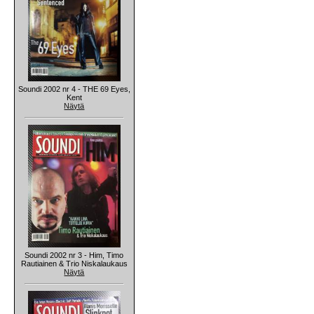
Soundi 2002 nr 4 - THE 69 Eyes,
Kent
Näytä
Soundi 2002 nr 3 - Him, Timo
Rautiainen & Trio Niskalaukaus
Näytä