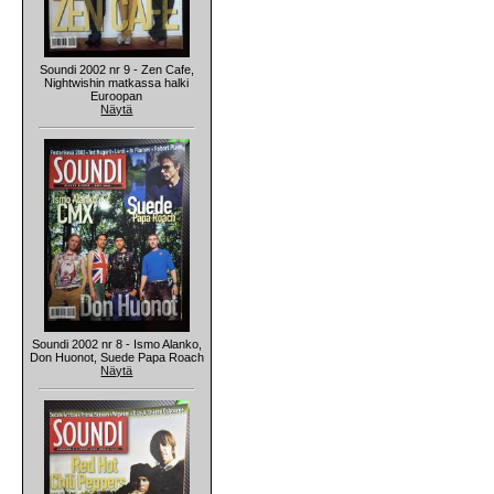
Soundi 2002 nr 9 - Zen Cafe,
Nightwishin matkassa halki
Euroopan
Näytä
Soundi 2002 nr 8 - Ismo Alanko,
Don Huonot, Suede Papa Roach
Näytä