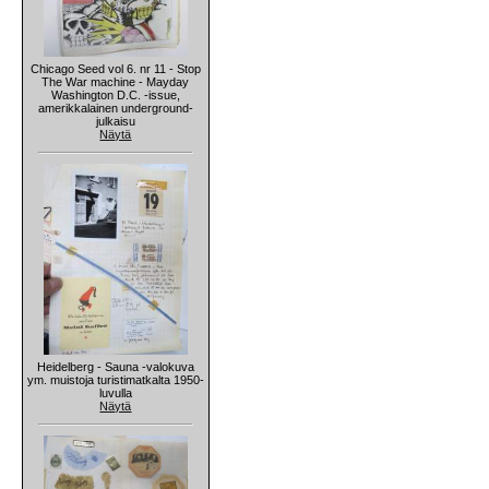
Chicago Seed vol 6. nr 11 - Stop
The War machine - Mayday
Washington D.C. -issue,
amerikkalainen underground-
julkaisu
Näytä
Heidelberg - Sauna -valokuva
ym. muistoja turistimatkalta 1950-
luvulla
Näytä