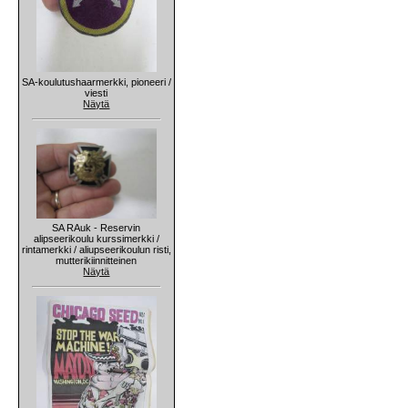
SA-koulutushaarmerkki, pioneeri /
viesti
Näytä
SA RAuk - Reservin
alipseerikoulu kurssimerkki /
rintamerkki / aliupseerikoulun risti,
mutterikiinnitteinen
Näytä