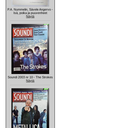
P.A. Nummelin, Sävele Angervo -
Isä, poika ja puuvenheet
Näytä
Soundi 2003 nr 10 - The Strokes
Näytä