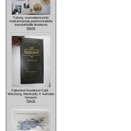
Tuborg -suomalaisturistin
matkamuistoja panimovirailulta
kansiolehdille liimattuna
Näytä
Falkenhof Konditorei-Café -
Würzburg, Marienpltz 4 -kahvilan
hinnasto
Näytä