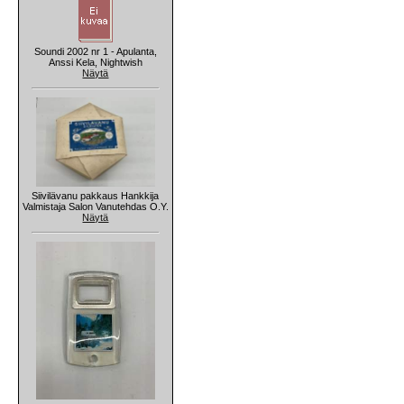
Soundi 2002 nr 1 - Apulanta,
Anssi Kela, Nightwish
Näytä
Siivilävanu pakkaus Hankkija
Valmistaja Salon Vanutehdas O.Y.
Näytä