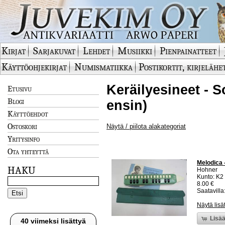
Kirjat
Sarjakuvat
Lehdet
Musiikki
Pienpainatteet
Käyttöohjekirjat
Numismatiikka
Postikortit, kirjelähe
Keräilyesineet - S
Etusivu
Blogi
ensin)
Käyttöehdot
Ostoskori
Näytä / piilota alakategoriat
Yritysinfo
Ota yhteyttä
Melodica 
HAKU
Hohner
Kunto: K2 
8.00 €
Saatavilla:
Näytä lisä
Lisää
40 viimeksi lisättyä