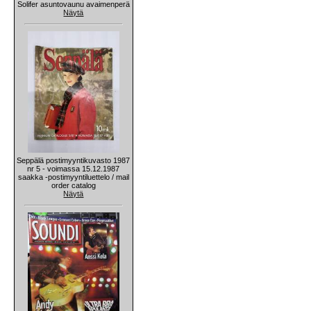
Solifer asuntovaunu avaimenperä
Näytä
Seppälä postimyyntikuvasto 1987
nr 5 - voimassa 15.12.1987
saakka -postimyyntiluettelo / mail
order catalog
Näytä