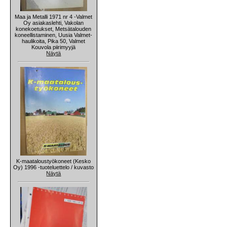
Maa ja Metalli 1971 nr 4 -Valmet
Oy asiakaslehti, Vakolan
konekoetukset, Metsätalouden
koneellistaminen, Uusia Valmet-
haulikoita, Pika 50, Valmet
Kouvola piirimyyjä
Näytä
K-maataloustyökoneet (Kesko
Oy) 1996 -tuoteluettelo / kuvasto
Näytä