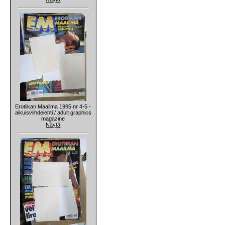
Erotiikan Maailma 1995 nr 4-5 -
aikuisviihdelehti / adult graphics
magazine
Näytä