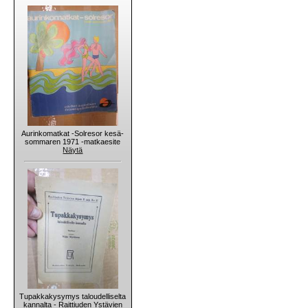
Aurinkomatkat -Solresor kesä-
sommaren 1971 -matkaesite
Näytä
Tupakkakysymys taloudelliselta
kannalta - Raittiuden Ystävien