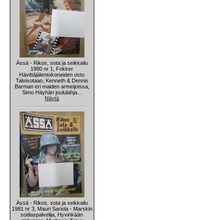
Ässä - Rikos, sota ja seikkailu
1980 nr 1, Fokker
Hävittäjälentokoneiden osto
Talvisotaan, Kenneth & Dennis
Barman eri maiden armeijoissa,
Simo Häyhän joululahja...
Näytä
Ässä - Rikos, sota ja seikkailu
1981 nr 3, Mauri Sariola - Marskin
sotilaspalvelija, Hyvinkään