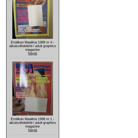
Erotiikan Maailma 1988 nr 4 -
aikuisviihdelehti / adult graphics
magazine
Näytä
Erotiikan Maailma 1988 nr 1 -
aikuisviihdelehti / adult graphics
magazine
Näytä