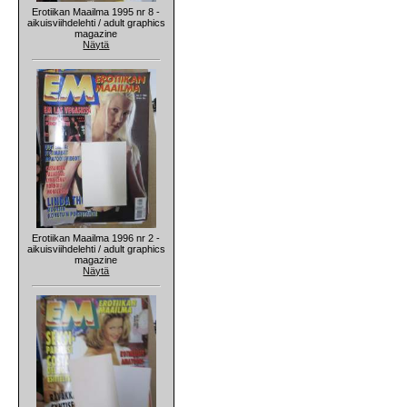
Erotiikan Maailma 1995 nr 8 -
aikuisviihdelehti / adult graphics
magazine
Näytä
Erotiikan Maailma 1996 nr 2 -
aikuisviihdelehti / adult graphics
magazine
Näytä