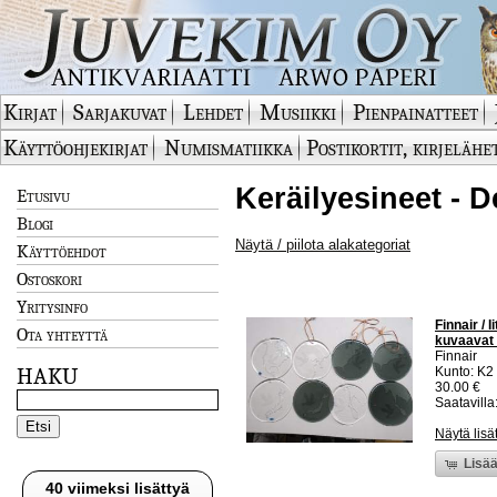
Kirjat
Sarjakuvat
Lehdet
Musiikki
Pienpainatteet
Käyttöohjekirjat
Numismatiikka
Postikortit, kirjelähe
Keräilyesineet - D
Etusivu
Blogi
Näytä / piilota alakategoriat
Käyttöehdot
Ostoskori
Yritysinfo
Finnair / 
Ota yhteyttä
kuvaavat 
Finnair
HAKU
Kunto: K2 
30.00 €
Saatavilla:
Näytä lisä
Lisää
40 viimeksi lisättyä