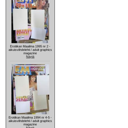
Erotiikan Maailma 1995 nr 2 -
aikuisviihdelehti / adult graphics
magazine
Näytä
Erotiikan Maailma 1994 nr 4-5 -
aikuisviihdelehti / adult graphics
magazine
Näytä