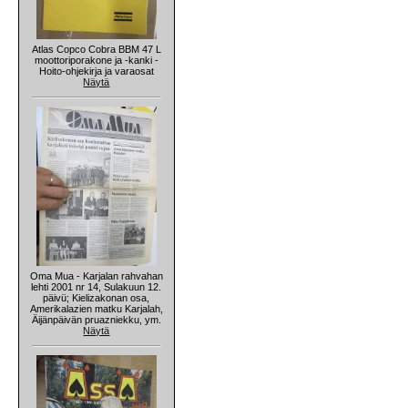
Atlas Copco Cobra BBM 47 L
moottoriporakone ja -kanki -
Hoito-ohjekirja ja varaosat
Näytä
Oma Mua - Karjalan rahvahan
lehti 2001 nr 14, Sulakuun 12.
päivü; Kielizakonan osa,
Amerikalazien matku Karjalah,
Äijänpäivän pruazniekku, ym.
Näytä