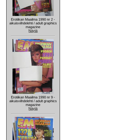
Erotiikan Maailma 1990 nr 2 -
aikuisviihdelehti / adult graphics
magazine
Näytä
Erotiikan Maailma 1990 nr 9 -
aikuisviihdelehti / adult graphics
magazine
Näytä