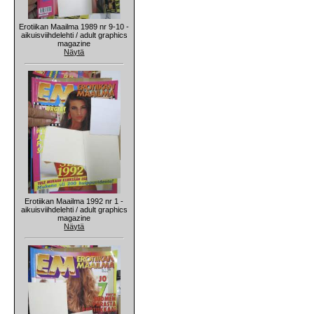
Erotiikan Maailma 1989 nr 9-10 -
aikuisviihdelehti / adult graphics
magazine
Näytä
Erotiikan Maailma 1992 nr 1 -
aikuisviihdelehti / adult graphics
magazine
Näytä