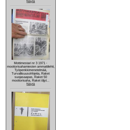
Näytä
Mottimestari nr 3 1971 -
moottorisahamiesten ammattilehti,
Työpenkkimenetelmää,
Turvallisuusohhjeita, Raket
suojasaapas, Raket 50
moottorisaha, Raket öljyt...
Näytä