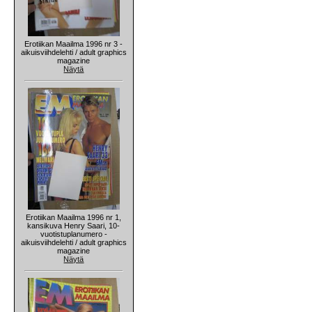
Erotiikan Maailma 1996 nr 3 -
aikuisviihdelehti / adult graphics
magazine
Näytä
Erotiikan Maailma 1996 nr 1,
kansikuva Henry Saari, 10-
vuotistuplanumero -
aikuisviihdelehti / adult graphics
magazine
Näytä