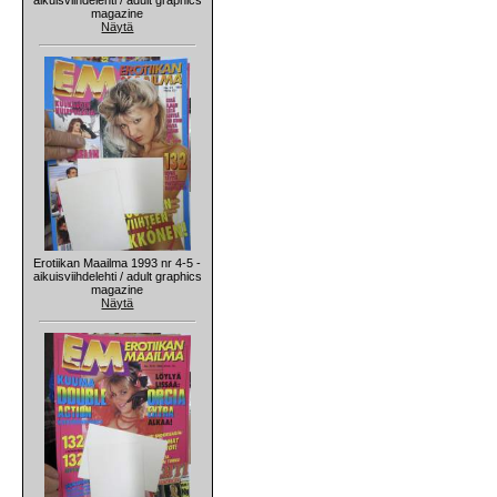
magazine
Näytä
Erotiikan Maailma 1993 nr 4-5 -
aikuisviihdelehti / adult graphics
magazine
Näytä