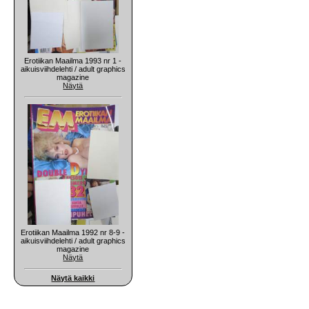
Erotiikan Maailma 1993 nr 1 -
aikuisviihdelehti / adult graphics
magazine
Näytä
Erotiikan Maailma 1992 nr 8-9 -
aikuisviihdelehti / adult graphics
magazine
Näytä
Näytä kaikki