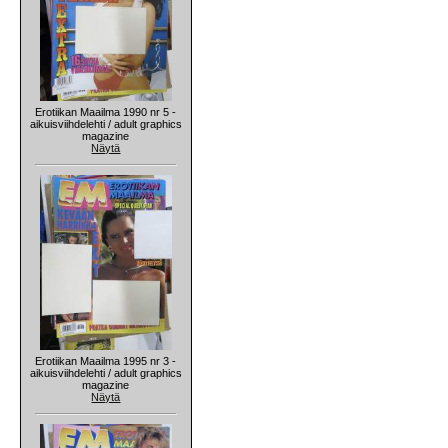
Erotiikan Maailma 1990 nr 5 -
aikuisviihdelehti / adult graphics
magazine
Näytä
Erotiikan Maailma 1995 nr 3 -
aikuisviihdelehti / adult graphics
magazine
Näytä