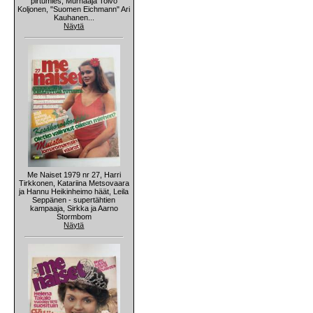
pirtumies, Murhaaja Toivo
Koljonen, "Suomen Eichmann" Ari
Kauhanen...
Näytä
Me Naiset 1979 nr 27, Harri
Tirkkonen, Katariina Metsovaara
ja Hannu Heikinheimo häät, Leila
Seppänen - supertähtien
kampaaja, Sirkka ja Aarno
Stormbom
Näytä