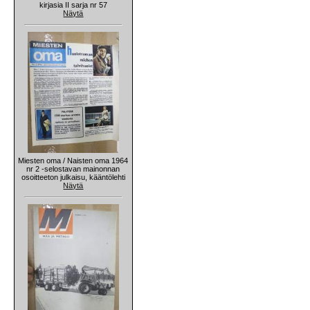
kirjasia II sarja nr 57
Näytä
Miesten oma / Naisten oma 1964
nr 2 -selostavan mainonnan
osoitteeton julkaisu, kääntölehti
Näytä