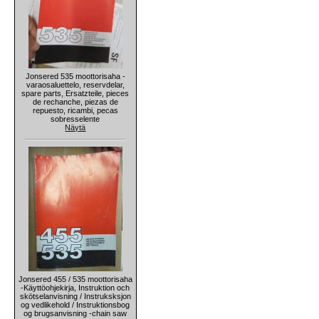
Jonsered 535 moottorisaha -
varaosaluettelo, reservdelar,
spare parts, Ersatzteile, pieces
de rechanche, piezas de
repuesto, ricambi, pecas
sobresselente
Näytä
Jonsered 455 / 535 moottorisaha
-Käyttöohjekirja, Instruktion och
skötselanvisning / Instruksksjon
og vedlikehold / Instruktionsbog
og brugsanvisning -chain saw