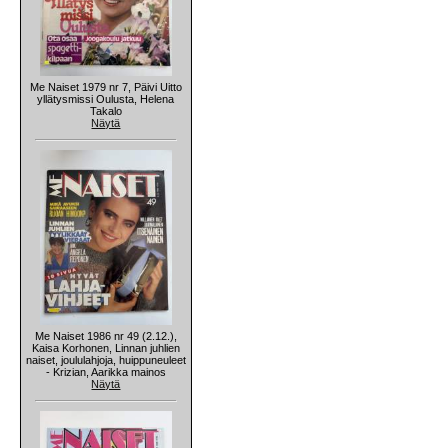
Me Naiset 1979 nr 7, Päivi Uitto
yllätysmissi Oulusta, Helena
Takalo
Näytä
Me Naiset 1986 nr 49 (2.12.),
Kaisa Korhonen, Linnan juhlien
naiset, joululahjoja, huippuneuleet
- Krizian, Aarikka mainos
Näytä