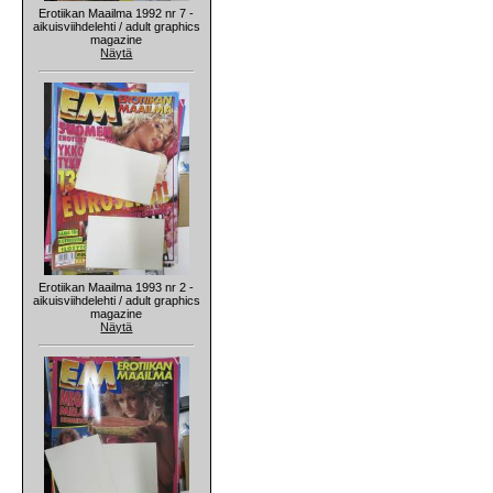
Erotiikan Maailma 1992 nr 7 -
aikuisviihdelehti / adult graphics
magazine
Näytä
Erotiikan Maailma 1993 nr 2 -
aikuisviihdelehti / adult graphics
magazine
Näytä