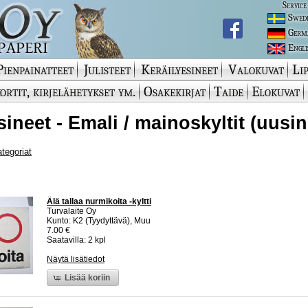
Service
Swed
Germ
Engli
Pienpainatteet
Julisteet
Keräilyesineet
Valokuvat
Lip
ortit, kirjelähetykset ym.
Osakekirjat
Taide
Elokuvat
sineet - Emali / mainoskyltit (uusin
ategoriat
Älä tallaa nurmikoita -kyltti
Turvalaite Oy
Kunto: K2 (Tyydyttävä), Muu
7.00 €
Saatavilla: 2 kpl
Näytä lisätiedot
Lisää koriin