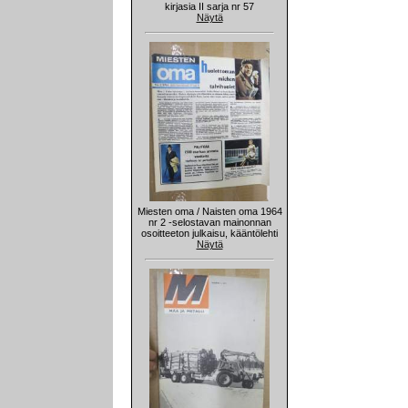
kirjasia II sarja nr 57
Näytä
Miesten oma / Naisten oma 1964
nr 2 -selostavan mainonnan
osoitteeton julkaisu, kääntölehti
Näytä