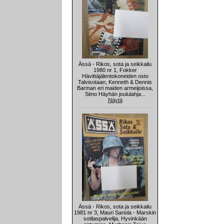
Ässä - Rikos, sota ja seikkailu
1980 nr 1, Fokker
Hävittäjälentokoneiden osto
Talvisotaan, Kenneth & Dennis
Barman eri maiden armeijoissa,
Simo Häyhän joululahja...
Näytä
Ässä - Rikos, sota ja seikkailu
1981 nr 3, Mauri Sariola - Marskin
sotilaspalvelija, Hyvinkään