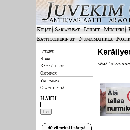
Kirjat
Sarjakuvat
Lehdet
Musiikki
Käyttöohjekirjat
Numismatiikka
Postik
Keräilye
Etusivu
Blogi
Näytä / piilota alak
Käyttöehdot
Ostoskori
Yritysinfo
Ota yhteyttä
HAKU
40 viimeksi lisättyä