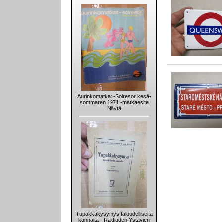
Aurinkomatkat -Solresor kesä-
sommaren 1971 -matkaesite
Näytä
Tupakkakysymys taloudelliselta
kannalta - Raittiuden Ystävien