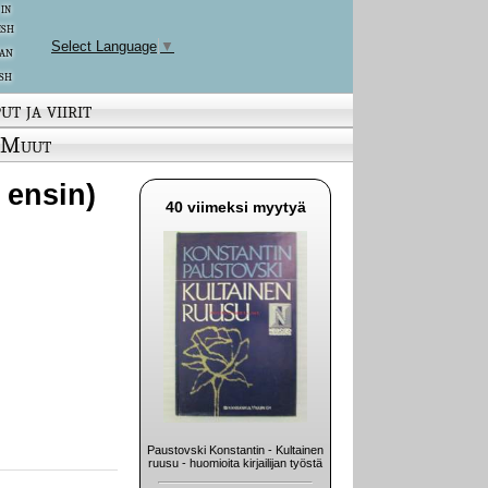
 in
ish
Select Language
▼
an
sh
ut ja viirit
Muut
 ensin)
40 viimeksi myytyä
Paustovski Konstantin - Kultainen
ruusu - huomioita kirjailijan työstä