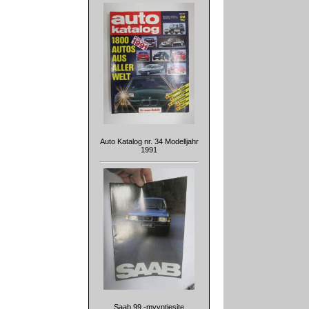
Auto Katalog nr. 34 Modelljahr
1991
Saab 99 -myyntiesite