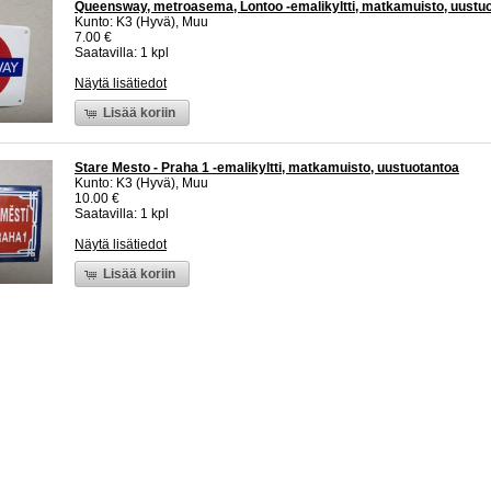
Queensway, metroasema, Lontoo -emalikyltti, matkamuisto, uustu
Kunto: K3 (Hyvä), Muu
7.00 €
Saatavilla: 1 kpl
Näytä lisätiedot
Lisää koriin
Stare Mesto - Praha 1 -emalikyltti, matkamuisto, uustuotantoa
Kunto: K3 (Hyvä), Muu
10.00 €
Saatavilla: 1 kpl
Näytä lisätiedot
Lisää koriin