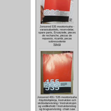
Jonsered 535 moottorisaha -
varaosaluettelo, reservdelar,
spare parts, Ersatzteile, pieces
de rechanche, piezas de
repuesto, ricambi, pecas
sobresselente
Näytä
Jonsered 455 / 535 moottorisaha
-Käyttöohjekirja, Instruktion och
skötselanvisning / Instruksksjon
og vedlikehold / Instruktionsbog
og brugsanvisning -chain saw