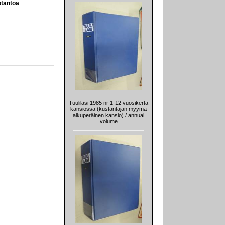
otantoa
Tuulilasi 1985 nr 1-12 vuosikerta
kansiossa (kustantajan myymä
alkuperäinen kansio) / annual
volume