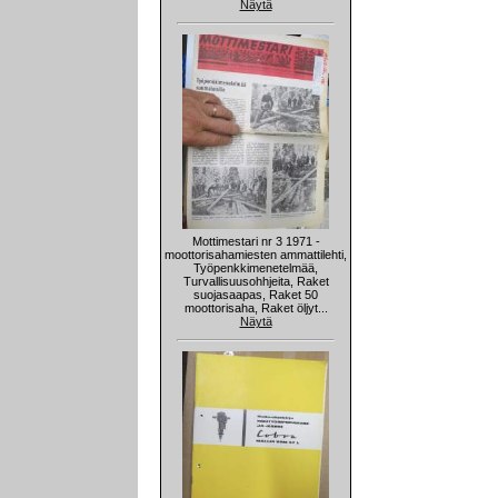
Näytä
Mottimestari nr 3 1971 -
moottorisahamiesten ammattilehti,
Työpenkkimenetelmää,
Turvallisuusohhjeita, Raket
suojasaapas, Raket 50
moottorisaha, Raket öljyt...
Näytä