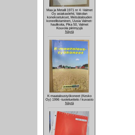
Maa ja Metalli 1971 nr 4 -Valmet
Oy asiakaslehti, Vakolan
konekoetukset, Metsätalouden
koneellistaminen, Uusia Valmet-
haulikoita, Pika 50, Valmet
Kouvola piirimyyjä
Näytä
K-maataloustyökoneet (Kesko
Oy) 1996 -tuoteluettelo / kuvasto
Näytä