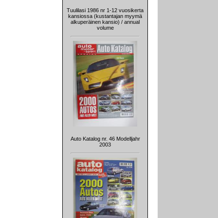
Tuulilasi 1986 nr 1-12 vuosikerta
kansiossa (kustantajan myymä
alkuperäinen kansio) / annual
volume
Auto Katalog nr. 46 Modelljahr
2003