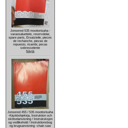
Jonsered 535 moottorisaha -
varaosaluettelo, reservdelar,
spare parts, Ersatzteile, pieces
de rechanche, piezas de
repuesto, ricambi, pecas
sobresselente
Näytä
Jonsered 455 / 535 moottorisaha
-Käyttöohjekirja, Instruktion och
skötselanvisning / Instruksksjon
og vedlikehold / Instruktionsbog
og brugsanvisning -chain saw