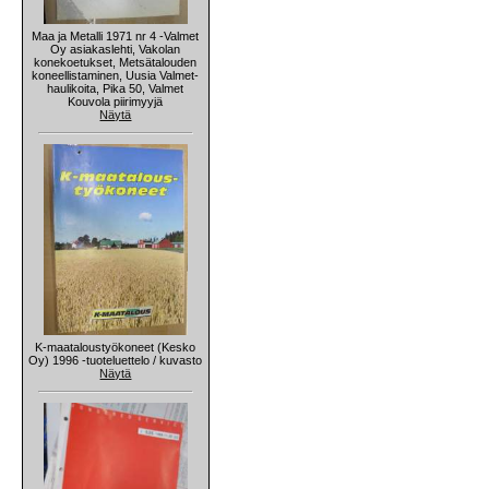
Maa ja Metalli 1971 nr 4 -Valmet
Oy asiakaslehti, Vakolan
konekoetukset, Metsätalouden
koneellistaminen, Uusia Valmet-
haulikoita, Pika 50, Valmet
Kouvola piirimyyjä
Näytä
K-maataloustyökoneet (Kesko
Oy) 1996 -tuoteluettelo / kuvasto
Näytä