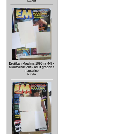
Erotiikan Maailma 1995 nr 4-5 -
aikuisviihdelehti / adult graphics
magazine
Näytä