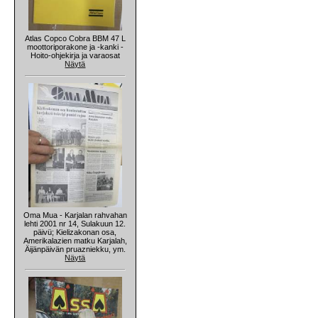
Atlas Copco Cobra BBM 47 L
moottoriporakone ja -kanki -
Hoito-ohjekirja ja varaosat
Näytä
Oma Mua - Karjalan rahvahan
lehti 2001 nr 14, Sulakuun 12.
päivü; Kielizakonan osa,
Amerikalazien matku Karjalah,
Äijänpäivän pruazniekku, ym.
Näytä