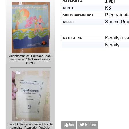
1 kpl
SAATAVILLA
K3
KUNTO
Pienpainat
SIDONTA/PAINOASU
Suomi, Ruo
KIELET
Keräilykuvat
KATEGORIA
Keräily
Aurinkomatkat -Solresor kesä-
sommaren 1971 -matkaesite
Näytä
Tupakkakysymys taloudelliselta
Jaa
Twiittaa
kannalta - Raittiuden Ystävien