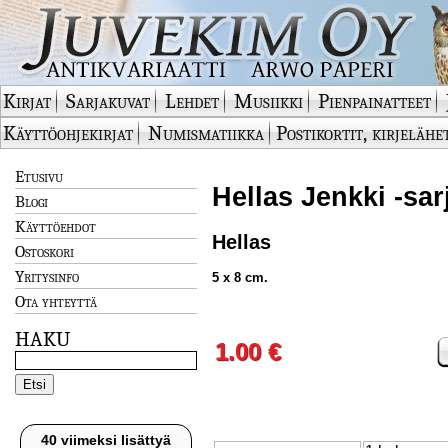
Kirjat
Sarjakuvat
Lehdet
Musiikki
Pienpainatteet
Käyttöohjekirjat
Numismatiikka
Postikortit, kirjelähe
Etusivu
Hellas Jenkki -sar
Blogi
Käyttöehdot
Hellas
Ostoskori
Yritysinfo
5 x 8 cm.
Ota yhteyttä
HAKU
1.00 €
40 viimeksi lisättyä