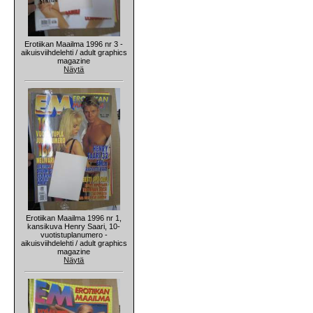
Erotiikan Maailma 1996 nr 3 -
aikuisviihdelehti / adult graphics
magazine
Näytä
Erotiikan Maailma 1996 nr 1,
kansikuva Henry Saari, 10-
vuotistuplanumero -
aikuisviihdelehti / adult graphics
magazine
Näytä