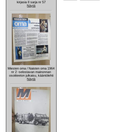
kirjasia II sarja nr 57
Näytä
Miesten oma / Naisten oma 1964
nr 2 -selostavan mainonnan
osoitteeton julkaisu, kääntölehti
Näytä