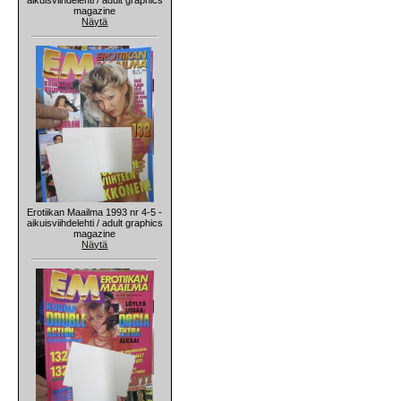
magazine
Näytä
Erotiikan Maailma 1993 nr 4-5 -
aikuisviihdelehti / adult graphics
magazine
Näytä