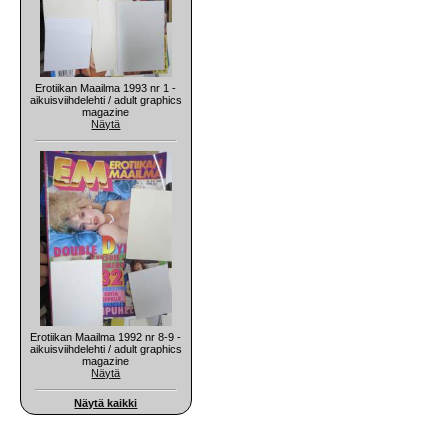
Erotiikan Maailma 1993 nr 1 -
aikuisviihdelehti / adult graphics
magazine
Näytä
Erotiikan Maailma 1992 nr 8-9 -
aikuisviihdelehti / adult graphics
magazine
Näytä
Näytä kaikki