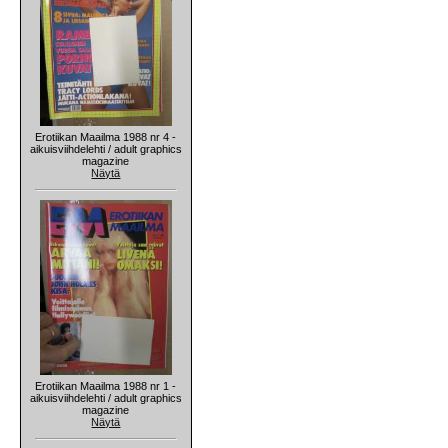
Erotiikan Maailma 1988 nr 4 -
aikuisviihdelehti / adult graphics
magazine
Näytä
Erotiikan Maailma 1988 nr 1 -
aikuisviihdelehti / adult graphics
magazine
Näytä