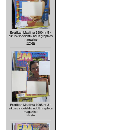
Erotiikan Maailma 1990 nr 5 -
aikuisviihdelehti / adult graphics
magazine
Näytä
Erotiikan Maailma 1995 nr 3 -
aikuisviihdelehti / adult graphics
magazine
Näytä