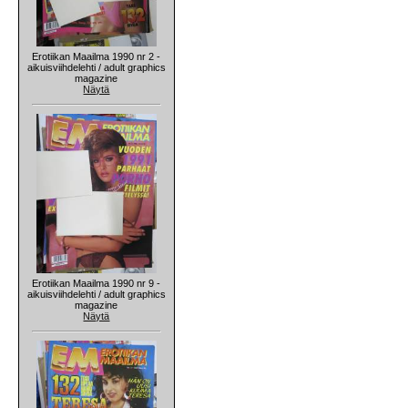
Erotiikan Maailma 1990 nr 2 -
aikuisviihdelehti / adult graphics
magazine
Näytä
Erotiikan Maailma 1990 nr 9 -
aikuisviihdelehti / adult graphics
magazine
Näytä