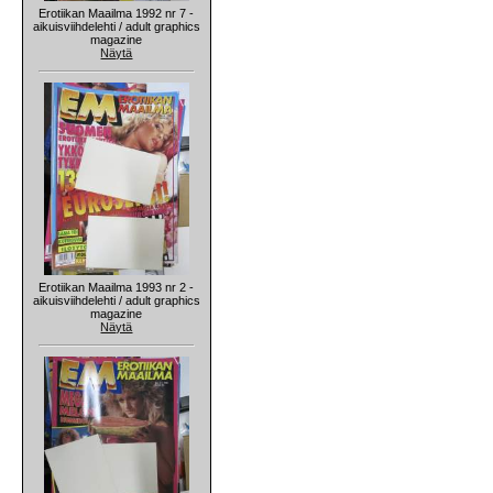
Erotiikan Maailma 1992 nr 7 -
aikuisviihdelehti / adult graphics
magazine
Näytä
Erotiikan Maailma 1993 nr 2 -
aikuisviihdelehti / adult graphics
magazine
Näytä