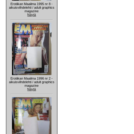
Erotiikan Maailma 1995 nr 8 -
aikuisviihdelehti / adult graphics
magazine
Näytä
Erotiikan Maailma 1996 nr 2 -
aikuisviihdelehti / adult graphics
magazine
Näytä