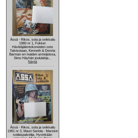
Ässä - Rikos, sota ja seikkailu
1980 nr 1, Fokker
Hävittäjälentokoneiden osto
Talvisotaan, Kenneth & Dennis
Barman eri maiden armeijoissa,
Simo Häyhän joululahja...
Näytä
Ässä - Rikos, sota ja seikkailu
1981 nr 3, Mauri Sariola - Marskin
sotilaspalvelija, Hyvinkään