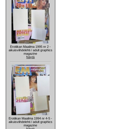
Erotiikan Maailma 1995 nr 2 -
aikuisviihdelehti / adult graphics
magazine
Näytä
Erotiikan Maailma 1994 nr 4-5 -
aikuisviihdelehti / adult graphics
magazine
Näytä