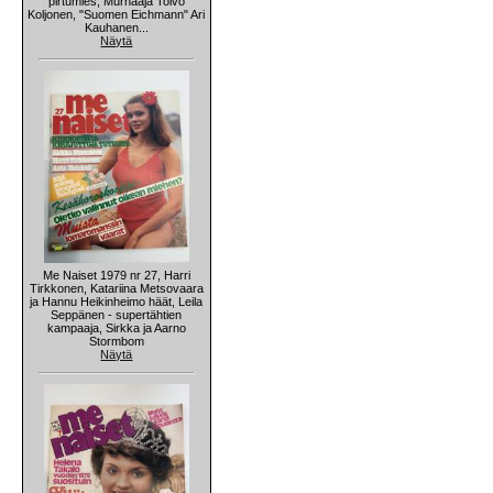
pirtumies, Murhaaja Toivo
Koljonen, "Suomen Eichmann" Ari
Kauhanen...
Näytä
Me Naiset 1979 nr 27, Harri
Tirkkonen, Katariina Metsovaara
ja Hannu Heikinheimo häät, Leila
Seppänen - supertähtien
kampaaja, Sirkka ja Aarno
Stormbom
Näytä