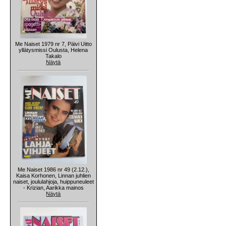
Me Naiset 1979 nr 7, Päivi Uitto
yllätysmissi Oulusta, Helena
Takalo
Näytä
Me Naiset 1986 nr 49 (2.12.),
Kaisa Korhonen, Linnan juhlien
naiset, joululahjoja, huippuneuleet
- Krizian, Aarikka mainos
Näytä