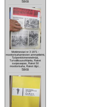
Näytä
Mottimestari nr 3 1971 -
moottorisahamiesten ammattilehti,
Työpenkkimenetelmää,
Turvallisuusohhjeita, Raket
suojasaapas, Raket 50
moottorisaha, Raket öljyt...
Näytä