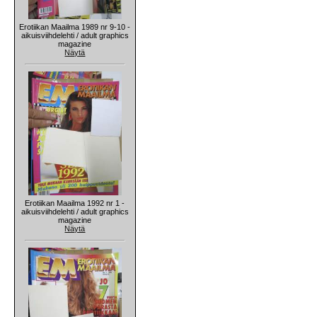
Erotiikan Maailma 1989 nr 9-10 -
aikuisviihdelehti / adult graphics
magazine
Näytä
Erotiikan Maailma 1992 nr 1 -
aikuisviihdelehti / adult graphics
magazine
Näytä